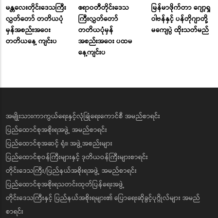
မန္တလေးတိုင်းဒေသကြီး
ဧရာဝတီတိုင်းဒေသ
မြန်မာဖိုက်တာ ဂျော့ရှု
လွှတ်တော် တတိယပုံ
ကြီးလွှတ်တော်
ဝါဗန်နှင့် ပန်တိုဂျာတို့
မှန်အစည်းအဝေး
တတိယပုံမှန်
မကျေပွဲ ထိုးသတ်မည်
တတိယနေ့ ကျင်းပ
အစည်းအဝေး ပထမ
နေ့ကျင်းပ
အမျိုးသားကာကွယ်ရေးနှင့်လုံခြုံရေးကောင်စီ အမည်စာရင်း
ပြည်ထောင်စုအစိုးရအဖွဲ့ အမည်စာရင်း
ပြည်ထောင်စုအဆင့် ရုံး၊ အဖွဲ့အစည်းများ
ပြည်ထောင်စုဝန်ကြီးများနှင့် ဒုတိယဝန်ကြီးများစာရင်း
တိုင်းဒေသကြီး/ပြည်နယ်အစိုးရအဖွဲ့ အမည်စာရင်း
ပြည်ထောင်စုအစိုးရသတင်းထုတ်ပြန်ရေးအဖွဲ့
တိုင်းဒေသကြီးနှင့် ပြည်နယ်အစိုးရများ၏ ပြောရေးဆိုခွင့်ပုဂ္ဂိုလ်များ အမည်
စာရင်း