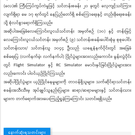
(လေ)၏ ကြီးကြပ်ကွပ်ကဲမှုဖြင့် သင်တန်းစခန်း ၂၀ ခုတွင် လေ့ကျင့်သင်ကြား
လျက်ရှိရာ မေ ၁၇ ရက်တွင် နေပြည်တော်ရှိ စစ်ကြောရေးနှင့် တည်းခိုရေးစခန်း
သို့ စုံလင်စွာရောက်ရှိကြသည်။
အဆိုပါအခြေခံလေကြောင်းလူငယ်သင်တန်း အမှတ်စဉ် (၁၀) နှင့် တန်းမြင့်
လေကြောင်းလူငယ်သင်တန်း အမှတ်စဉ် (၉) သင်တန်းစခန်းပေါင်းစုံမှ စုစုပေါင်း
သင်တန်းသား/ သင်တန်းသူ ၁၀၄၄ ဦးသည် ယနေ့နံနက်ပိုင်းတွင် အခြေခံ
စစ်ရေးပြ (လက်နက်မဲ့၊ လက်နက်ပါ) ပြိုင်ပွဲများအားလည်းကောင်း၊ မွန်းလွဲပိုင်း
တွင် Flight Simulator နှင့် RC Simulator မောင်းနှင်ခြင်းပြိုင်ပွဲများအား
လည်းကောင်း ပါဝင်ယှဉ်ပြိုင်ကြသည်။
အဆိုပါပြိုင်ပွဲများ ယှဉ်ပြိုင်နေမှုများကို တာဝန်ရှိသူများ၊ သက်ဆိုင်ရာသင်တန်း
စခန်းအသီးသီးမှ အုပ်ချုပ်သူနည်းပြများ၊ ဆရာ/ဆရာမများနှင့် သင်တန်းသား
များက တက်ရောက်အားပေးကြည့်ရှုခဲ့ကြကြောင်း သတင်းရရှိသည်။
နောက်ဆုံးရသတင်းများ