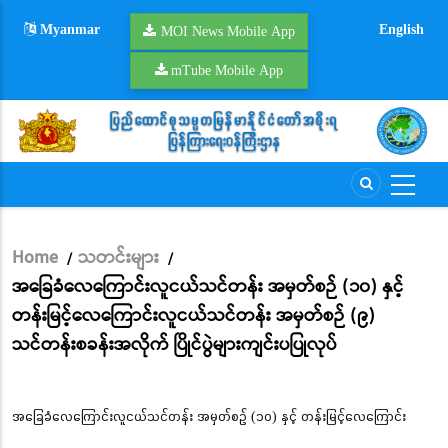
Skip
Myanmar
English
to
MOI News Mobile App
main
mTube Mobile App
content
Home
သတင်းများ
/
/
Breadcrumb
အခြေခံလေကြောင်းလူငယ်သင်တန်း အမှတ်စဉ် (၁၀) နှင့်
တန်းမြင့်လေကြောင်းလူငယ်သင်တန်း အမှတ်စဉ် (၉)
သင်တန်းစခန်းအလိုက် ပြိုင်ပွဲများကျင်းပပြုလုပ်
အခြေခံလေကြောင်းလူငယ်သင်တန်း အမှတ်စဉ် (၁၀) နှင့် တန်းမြင့်လေကြောင်း