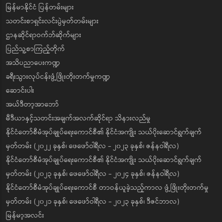
မြန်မာနိုင်ငံ ပြန်တမ်းများ
သတင်းစာရှင်းလင်းပွဲမှတ်တမ်းများ
ဌာနဆိုင်ရာဝက်ဘ်ဆိုက်များ
ပြည်သူ့စာကြည့်တိုက်
အသိပညာပေးကဏ္ဍ
ခရီးသွားလုပ်ငန်းဖွံ့ဖြိုးတိုးတက်မှုကဏ္ဍ
ဆောင်းပါး
အယ်ဒီတာ့အာဘော်
မီဒီယာနှင့်သတင်းအချက်အလက်ဆိုင်ရာ သိနားလည်မှု
နိုင်ငံတော်စီမံအုပ်ချုပ်ရေးကောင်စီ၏ နိုင်ငံအကျိုး သယ်ပိုးဆောင်ရွက်ချက်
မှတ်တမ်း (၂၀၂၂ ခုနှစ်၊ ဖေဖော်ဝါရီလ - ၂၀၂၃ ခုနှစ်၊ ဇန်နဝါရီလ)
နိုင်ငံတော်စီမံအုပ်ချုပ်ရေးကောင်စီ၏ နိုင်ငံအကျိုး သယ်ပိုးဆောင်ရွက်ချက်
မှတ်တမ်း (၂၀၂၃ ခုနှစ်၊ ဖေဖော်ဝါရီလ - ၂၀၂၄ ခုနှစ်၊ ဇန်နဝါရီလ)
နိုင်ငံတော်စီမံအုပ်ချုပ်ရေးကောင်စီ တာဝန်ယူခဲ့သည့်ကာလ ဖွံ့ဖြိုးတိုးတက်မှု
မှတ်တမ်း (၂၀၂၁ ခုနှစ်၊ ဖေဖော်ဝါရီလ - ၂၀၂၃ ခုနှစ်၊ ဒီဇင်ဘာလ)
မြန်မာ့အလင်း