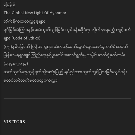
ကြေးမုံ
The Global New Light Of Myanmar
တိုက်ရိုက်ထုတ်လွှင့်မှုများ
ရုပ်မြင်သံကြားနှင့်အသံထုတ်လွှင့်ခြင်း လုပ်ငန်းဆိုင်ရာ လိုက်နာရမည့် ကျင့်ဝတ်
များ (Code of Ethics)
(၇၅)နှစ်မြောက် မြန်မာ-ရုရှား သံတမန်ဆက်သွယ်ထူထောင်မှုအထိမ်းအမှတ်
မြန်မာ-ရုရှားချစ်ကြည်ရေးနှင့်ပူးပေါင်းဆောင်ရွက်မှု သမိုင်းဓာတ်ပုံမှတ်တမ်း
(၁၉၄၈-၂၀၂၃)
ဆက်သွယ်ရေးကွန်ရက်ကိုအသုံးပြု၍ ရုပ်ရှင်ကားထုတ်လွှင့်ပြသခြင်းလုပ်ငန်း
မှတ်ပုံတင်လက်မှတ်လျှောက်လွှာ
VISITORS