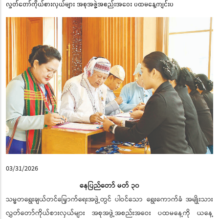
လွှတ်တော်ကိုယ်စားလှယ်များ အစုအဖွဲ့အစည်းအဝေး ပထမနေ့ကျင်းပ
03/31/2026
နေပြည်တော် မတ် ၃၀
သမ္မတရွေးချယ်တင်မြှောက်ရေးအဖွဲ့တွင် ပါဝင်သော ရွေးကောက်ခံ အမျိုးသား
လွှတ်တော်ကိုယ်စားလှယ်များ အစုအဖွဲ့အစည်းအဝေး ပထမနေ့ကို ယနေ့