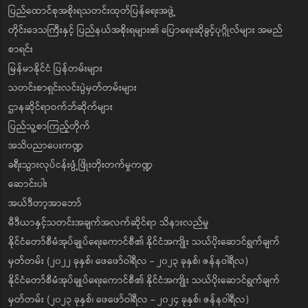
ပြည်ထောင်စုအစိုးရသတင်းထုတ်ပြန်ရေးအဖွဲ့
တိုင်းဒေသကြီးနှင့် ပြည်နယ်အစိုးရများ၏ ပြောရေးဆိုခွင့်ပုဂ္ဂိုလ်များ အမည်
စာရင်း
မြန်မာနိုင်ငံ ပြန်တမ်းများ
သတင်းစာရှင်းလင်းပွဲမှတ်တမ်းများ
ဌာနဆိုင်ရာဝက်ဘ်ဆိုက်များ
ပြည်သူ့စာကြည့်တိုက်
အသိပညာပေးကဏ္ဍ
ခရီးသွားလုပ်ငန်းဖွံ့ဖြိုးတိုးတက်မှုကဏ္ဍ
ဆောင်းပါး
အယ်ဒီတာ့အာဘော်
မီဒီယာနှင့်သတင်းအချက်အလက်ဆိုင်ရာ သိနားလည်မှု
နိုင်ငံတော်စီမံအုပ်ချုပ်ရေးကောင်စီ၏ နိုင်ငံအကျိုး သယ်ပိုးဆောင်ရွက်ချက်
မှတ်တမ်း (၂၀၂၂ ခုနှစ်၊ ဖေဖော်ဝါရီလ - ၂၀၂၃ ခုနှစ်၊ ဇန်နဝါရီလ)
နိုင်ငံတော်စီမံအုပ်ချုပ်ရေးကောင်စီ၏ နိုင်ငံအကျိုး သယ်ပိုးဆောင်ရွက်ချက်
မှတ်တမ်း (၂၀၂၃ ခုနှစ်၊ ဖေဖော်ဝါရီလ - ၂၀၂၄ ခုနှစ်၊ ဇန်နဝါရီလ)