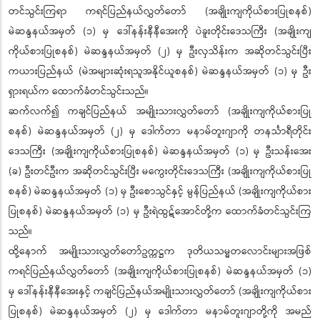
တင်သွင်းကြရာ ကရင်ပြည်နယ်လွှတ်တော် (အချိုးကျကိုယ်စားပြုစနစ်)
မဲဆန္ဒနယ်အမှတ် (၁) မှ ဒေါ်နန်းနီနီအေးကို ပဲခူးတိုင်းဒေသကြီး (အချိုးကျ
ကိုယ်စားပြုစနစ်) မဲဆန္ဒနယ်အမှတ် (၂) မှ ဦးလှသိန်းက အဆိုတင်သွင်းပြီး
ကယားပြည်နယ် (မဲအများဆုံးရသူအနိုင်ယူစနစ်) မဲဆန္ဒနယ်အမှတ် (၁) မှ ဦး
ရှားရယ်က ထောက်ခံတင်သွင်းသည်။
ဆက်လက်၍ ကချင်ပြည်နယ် အမျိုးသားလွှတ်တော် (အချိုးကျကိုယ်စားပြု
စနစ်) မဲဆန္ဒနယ်အမှတ် (၂) မှ ဒေါက်တာ မနာမ်တူးဂျာကို တနင်္သာရီတိုင်း
ဒေသကြီး (အချိုးကျကိုယ်စားပြုစနစ်) မဲဆန္ဒနယ်အမှတ် (၁) မှ ဦးသန်းအေး
(ခ) ဦးတင်ဦးက အဆိုတင်သွင်းပြီး မကွေးတိုင်းဒေသကြီး (အချိုးကျကိုယ်စားပြု
စနစ်) မဲဆန္ဒနယ်အမှတ် (၁) မှ ဦးစောသွင်နှင့် မွန်ပြည်နယ် (အချိုးကျကိုယ်စား
ပြုစနစ်) မဲဆန္ဒနယ်အမှတ် (၁) မှ ဦးရဲထွဋ်အောင်တို့က ထောက်ခံတင်သွင်းကြ
သည်။
ထို့နောက် အမျိုးသားလွှတ်တော်ဥက္ကဋ္ဌက ဒုတိယသမ္မတလောင်းများအဖြစ်
ကရင်ပြည်နယ်လွှတ်တော် (အချိုးကျကိုယ်စားပြုစနစ်) မဲဆန္ဒနယ်အမှတ် (၁)
မှ ဒေါ်နန်းနီနီအေးနှင့် ကချင်ပြည်နယ်အမျိုးသားလွှတ်တော် (အချိုးကျကိုယ်စား
ပြုစနစ်) မဲဆန္ဒနယ်အမှတ် (၂) မှ ဒေါက်တာ မနာမ်တူးဂျာတို့ကို အမည်