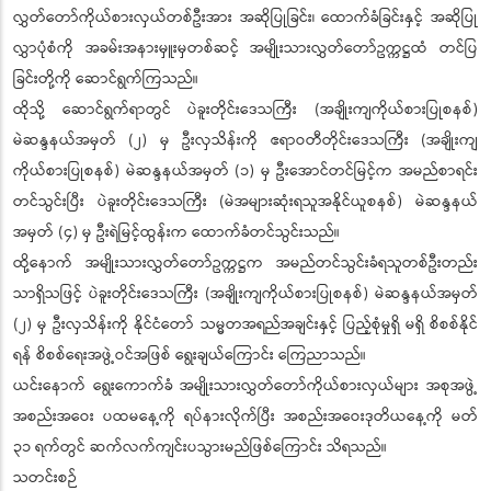
လွှတ်တော်ကိုယ်စားလှယ်တစ်ဦးအား အဆိုပြုခြင်း၊ ထောက်ခံခြင်းနှင့် အဆိုပြု
လွှာပုံစံကို အခမ်းအနားမှူးမှတစ်ဆင့် အမျိုးသားလွှတ်တော်ဥက္ကဋ္ဌထံ တင်ပြ
ခြင်းတို့ကို ဆောင်ရွက်ကြသည်။
ထိုသို့ ဆောင်ရွက်ရာတွင် ပဲခူးတိုင်းဒေသကြီး (အချိုးကျကိုယ်စားပြုစနစ်)
မဲဆန္ဒနယ်အမှတ် (၂) မှ ဦးလှသိန်းကို ဧရာဝတီတိုင်းဒေသကြီး (အချိုးကျ
ကိုယ်စားပြုစနစ်) မဲဆန္ဒနယ်အမှတ် (၁) မှ ဦးအောင်တင်မြင့်က အမည်စာရင်း
တင်သွင်းပြီး ပဲခူးတိုင်းဒေသကြီး (မဲအများဆုံးရသူအနိုင်ယူစနစ်) မဲဆန္ဒနယ်
အမှတ် (၄) မှ ဦးရဲမြင့်ထွန်းက ထောက်ခံတင်သွင်းသည်။
ထို့နောက် အမျိုးသားလွှတ်တော်ဥက္ကဋ္ဌက အမည်တင်သွင်းခံရသူတစ်ဦးတည်း
သာရှိသဖြင့် ပဲခူးတိုင်းဒေသကြီး (အချိုးကျကိုယ်စားပြုစနစ်) မဲဆန္ဒနယ်အမှတ်
(၂) မှ ဦးလှသိန်းကို နိုင်ငံတော် သမ္မတအရည်အချင်းနှင့် ပြည့်စုံမှုရှိ မရှိ စိစစ်နိုင်
ရန် စိစစ်ရေးအဖွဲ့ဝင်အဖြစ် ရွေးချယ်ကြောင်း ကြေညာသည်။
ယင်းနောက် ရွေးကောက်ခံ အမျိုးသားလွှတ်တော်ကိုယ်စားလှယ်များ အစုအဖွဲ့
အစည်းအဝေး ပထမနေ့ကို ရပ်နားလိုက်ပြီး အစည်းအဝေးဒုတိယနေ့ကို မတ်
၃၁ ရက်တွင် ဆက်လက်ကျင်းပသွားမည်ဖြစ်ကြောင်း သိရသည်။
သတင်းစဉ်