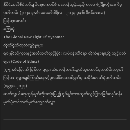
နိုင်ငံတော်စီမံအုပ်ချုပ်ရေးကောင်စီ တာဝန်ယူခဲ့သည့်ကာလ ဖွံ့ဖြိုးတိုးတက်မှု
မှတ်တမ်း (၂၀၂၁ ခုနှစ်၊ ဖေဖော်ဝါရီလ - ၂၀၂၃ ခုနှစ်၊ ဒီဇင်ဘာလ)
မြန်မာ့အလင်း
ကြေးမုံ
The Global New Light Of Myanmar
တိုက်ရိုက်ထုတ်လွှင့်မှုများ
ရုပ်မြင်သံကြားနှင့်အသံထုတ်လွှင့်ခြင်း လုပ်ငန်းဆိုင်ရာ လိုက်နာရမည့် ကျင့်ဝတ်
များ (Code of Ethics)
(၇၅)နှစ်မြောက် မြန်မာ-ရုရှား သံတမန်ဆက်သွယ်ထူထောင်မှုအထိမ်းအမှတ်
မြန်မာ-ရုရှားချစ်ကြည်ရေးနှင့်ပူးပေါင်းဆောင်ရွက်မှု သမိုင်းဓာတ်ပုံမှတ်တမ်း
(၁၉၄၈-၂၀၂၃)
ဆက်သွယ်ရေးကွန်ရက်ကိုအသုံးပြု၍ ရုပ်ရှင်ကားထုတ်လွှင့်ပြသခြင်းလုပ်ငန်း
မှတ်ပုံတင်လက်မှတ်လျှောက်လွှာ