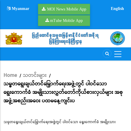
Skip
Myanmar
English
to
MOI News Mobile App
main
mTube Mobile App
content
Home
သတင်းများ
/
/
Breadcrumb
သမ္မတရွေးချယ်တင်မြှောက်ရေးအဖွဲ့တွင် ပါဝင်သော
ရွေးကောက်ခံ အမျိုးသားလွှတ်တော်ကိုယ်စားလှယ်များ အစု
အဖွဲ့အစည်းအဝေး ပထမနေ့ကျင်းပ
သမ္မတရွေးချယ်တင်မြှောက်ရေးအဖွဲ့တွင် ပါဝင်သော ရွေးကောက်ခံ အမျိုးသား