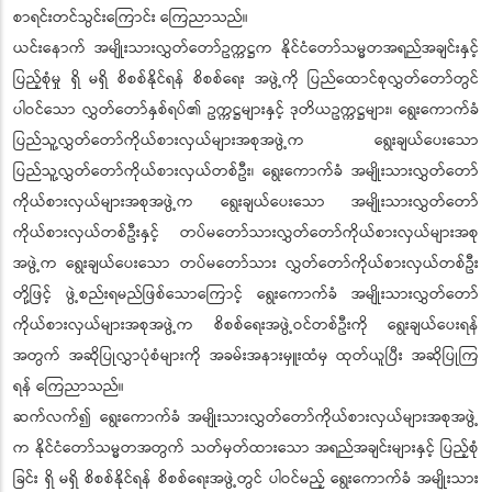
စာရင်းတင်သွင်းကြောင်း ကြေညာသည်။
ယင်းနောက် အမျိုးသားလွှတ်တော်ဥက္ကဋ္ဌက နိုင်ငံတော်သမ္မတအရည်အချင်းနှင့်
ပြည့်စုံမှု ရှိ မရှိ စိစစ်နိုင်ရန် စိစစ်ရေး အဖွဲ့ကို ပြည်ထောင်စုလွှတ်တော်တွင်
ပါဝင်သော လွှတ်တော်နှစ်ရပ်၏ ဥက္ကဋ္ဌများနှင့် ဒုတိယဥက္ကဋ္ဌများ၊ ရွေးကောက်ခံ
ပြည်သူ့လွှတ်တော်ကိုယ်စားလှယ်များအစုအဖွဲ့က ရွေးချယ်ပေးသော
ပြည်သူ့လွှတ်တော်ကိုယ်စားလှယ်တစ်ဦး၊ ရွေးကောက်ခံ အမျိုးသားလွှတ်တော်
ကိုယ်စားလှယ်များအစုအဖွဲ့က ရွေးချယ်ပေးသော အမျိုးသားလွှတ်တော်
ကိုယ်စားလှယ်တစ်ဦးနှင့် တပ်မတော်သားလွှတ်တော်ကိုယ်စားလှယ်များအစု
အဖွဲ့က ရွေးချယ်ပေးသော တပ်မတော်သား လွှတ်တော်ကိုယ်စားလှယ်တစ်ဦး
တို့ဖြင့် ဖွဲ့စည်းရမည်ဖြစ်သောကြောင့် ရွေးကောက်ခံ အမျိုးသားလွှတ်တော်
ကိုယ်စားလှယ်များအစုအဖွဲ့က စိစစ်ရေးအဖွဲ့ဝင်တစ်ဦးကို ရွေးချယ်ပေးရန်
အတွက် အဆိုပြုလွှာပုံစံများကို အခမ်းအနားမှူးထံမှ ထုတ်ယူပြီး အဆိုပြုကြ
ရန် ကြေညာသည်။
ဆက်လက်၍ ရွေးကောက်ခံ အမျိုးသားလွှတ်တော်ကိုယ်စားလှယ်များအစုအဖွဲ့
က နိုင်ငံတော်သမ္မတအတွက် သတ်မှတ်ထားသော အရည်အချင်းများနှင့် ပြည့်စုံ
ခြင်း ရှိ မရှိ စိစစ်နိုင်ရန် စိစစ်ရေးအဖွဲ့တွင် ပါဝင်မည့် ရွေးကောက်ခံ အမျိုးသား