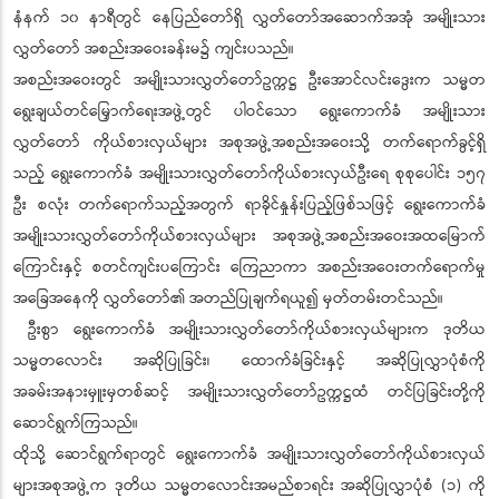
နံနက် ၁၀ နာရီတွင် နေပြည်တော်ရှိ လွှတ်တော်အဆောက်အအုံ အမျိုးသား
လွှတ်တော် အစည်းအဝေးခန်းမ၌ ကျင်းပသည်။
အစည်းအဝေးတွင် အမျိုးသားလွှတ်တော်ဥက္ကဋ္ဌ ဦးအောင်လင်းဒွေးက သမ္မတ
ရွေးချယ်တင်မြှောက်ရေးအဖွဲ့တွင် ပါဝင်သော ရွေးကောက်ခံ အမျိုးသား
လွှတ်တော် ကိုယ်စားလှယ်များ အစုအဖွဲ့အစည်းအဝေးသို့ တက်ရောက်ခွင့်ရှိ
သည့် ရွေးကောက်ခံ အမျိုးသားလွှတ်တော်ကိုယ်စားလှယ်ဦးရေ စုစုပေါင်း ၁၅၇
ဦး စလုံး တက်ရောက်သည့်အတွက် ရာခိုင်နှုန်းပြည့်ဖြစ်သဖြင့် ရွေးကောက်ခံ
အမျိုးသားလွှတ်တော်ကိုယ်စားလှယ်များ အစုအဖွဲ့အစည်းအဝေးအထမြောက်
ကြောင်းနှင့် စတင်ကျင်းပကြောင်း ကြေညာကာ အစည်းအဝေးတက်ရောက်မှု
အခြေအနေကို လွှတ်တော်၏ အတည်ပြုချက်ရယူ၍ မှတ်တမ်းတင်သည်။
ဦးစွာ ရွေးကောက်ခံ အမျိုးသားလွှတ်တော်ကိုယ်စားလှယ်များက ဒုတိယ
သမ္မတလောင်း အဆိုပြုခြင်း၊ ထောက်ခံခြင်းနှင့် အဆိုပြုလွှာပုံစံကို
အခမ်းအနားမှူးမှတစ်ဆင့် အမျိုးသားလွှတ်တော်ဥက္ကဋ္ဌထံ တင်ပြခြင်းတို့ကို
ဆောင်ရွက်ကြသည်။
ထိုသို့ ဆောင်ရွက်ရာတွင် ရွေးကောက်ခံ အမျိုးသားလွှတ်တော်ကိုယ်စားလှယ်
များအစုအဖွဲ့က ဒုတိယ သမ္မတလောင်းအမည်စာရင်း အဆိုပြုလွှာပုံစံ (၁) ကို