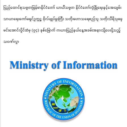
ပြည်ထောင်စုသမ္မတမြန်မာနိုင်ငံတော် ယာယီသမ္မတ နိုင်ငံတော်လုံခြုံရေးနှင့်အေးချမ်း
သာယာရေးကော်မရှင်ဥက္ကဋ္ဌ ဗိုလ်ချုပ်မှူးကြီး သတိုးမဟာသရေစည်သူ သတိုးသီရိသုဓမ္မ
မင်းအောင်လှိုင်ထံမှ (၇၄) နှစ်မြောက် ကယားပြည်နယ်နေ့အခမ်းအနားသို့ပေးပို့သည့်
သဝဏ်လွှာ