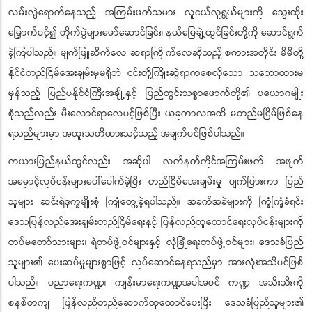
လမ်းလွဲရောက်နေသည့် အကြမ်းဖက်သမား လူငယ်လူရွယ်များကို သွေးထိုး
မြှောက်ပင့်၍ တိုက်ပွဲများဖော်ဆောင်ခြင်း၊ နယ်မြေချဲ့ထွင်ခြင်းတို့ကို ဆောင်ရွက်
ခဲ့ကြပါသည်။ မျက်ဖြူဆိုက်လေ ဆရာကြိုက်လေဆိုသည့် စကားအတိုင်း မိမိတို့
နိုင်ငံတည်ငြိမ်အေးချမ်းမှုမရှိဘဲ ၎င်းတို့ကြိုးဆွဲရာကစေလိုသော သဘောထားမ
မှန်သည့် ပြည်ပနိုင်ငံကြီးအချို့နှင့် ပြည်တွင်းသစ္စာဖောက်တို့၏ ပယောဂမျိုး
စုံသည်လည်း မီးလောင်ရာလေပင့်ဖြစ်ပြီး ယခုကာလအထိ မတည်မငြိမ်ဖြစ်နေ
ရသည်များမှာ အထူးသတိထားသင့်သည့် အချက်ပင်ဖြစ်ပါသည်။
ကယားပြည်နယ်တွင်လည်း အဆိုပါ လက်နက်ကိုင်အကြမ်းဖက် အဖျက်
အမှောင့်လုပ်ငန်းများပေါ်ပေါက်ခဲ့ပြီး တည်ငြိမ်အေးချမ်းမှု ပျက်ပြားကာ ပြည်
သူများ ဆင်းရဲဒုက္ခမျိုးစုံ ကြုံတွေ့ခဲ့ရပါသည်။ အခက်အခဲများကို ကြံ့ကြံ့ခံရင်း
ဒေသပြန်လည်အေးချမ်းတည်ငြိမ်ရေးနှင့် ပြန်လည်ထူထောင်ရေးလုပ်ငန်းများကို
တပ်မတော်သားများ၊ ရဲတပ်ဖွဲ့ဝင်များနှင့် လုံခြုံရေးတပ်ဖွဲ့ဝင်များ၊ ဒေသခံပြည်
သူများ၏ ပေးဆပ်မှုများစွာဖြင့် လုပ်ဆောင်နေရသည်မှာ အားလုံးအသိပင်ဖြစ်
ပါသည်။ ပညာရေးကဏ္ဍ၊ ကျန်းမာရေးကဏ္ဍအပါအဝင် ကဏ္ဍ အသီးသီးကို
စနစ်တကျ ပြန်လည်တည်ဆောက်ထူထောင်ပေးပြီး ဒေသခံပြည်သူများ၏