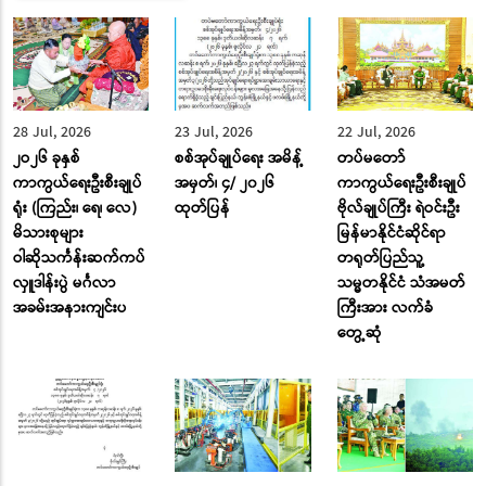
28 Jul, 2026
23 Jul, 2026
22 Jul, 2026
၂ဝ၂၆ ခုနှစ်
စစ်အုပ်ချုပ်ရေး အမိန့်
တပ်မတော်
ကာကွယ်ရေးဦးစီးချုပ်
အမှတ်၊ ၄/ ၂၀၂၆
ကာကွယ်ရေးဦးစီးချုပ်
ရုံး (ကြည်း၊ ရေ၊ လေ)
ထုတ်ပြန်
ဗိုလ်ချုပ်ကြီး ရဲဝင်းဦး
မိသားစုများ
မြန်မာနိုင်ငံဆိုင်ရာ
ဝါဆိုသင်္ကန်းဆက်ကပ်
တရုတ်ပြည်သူ့
လှူဒါန်းပွဲ မင်္ဂလာ
သမ္မတနိုင်ငံ သံအမတ်
အခမ်းအနားကျင်းပ
ကြီးအား လက်ခံ
တွေ့ဆုံ