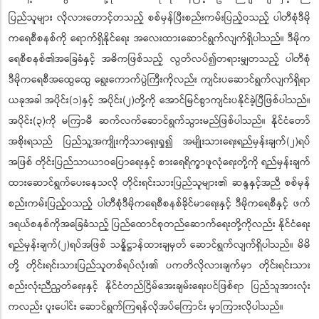
ပြည်သူများ လိုလားတောင့်တသည့် စစ်မှန်ပြီးစည်းကမ်းပြည့်ဝသည့် ပါတီစုံဒီမို
ကရေစီစနစ်ကို ရောက်ရှိနိုင်ရေး အလေးထားဆောင်ရွက်လျက်ရှိပါသည်။ ဒီမိုက
ရေစီစနစ်၏အခြေခံနှင့် အဓိကဖြစ်သည့် လွတ်လပ်၍တရားမျှတသည့် ပါတီစုံ
ဒီမိုကရေစီအထွေထွေ ရွေးကောက်ပွဲကြီးကိုလည်း ကျင်းပဆောင်ရွက်လျက်ရှိရာ
ယခုအခါ အပိုင်း(၁)နှင့် အပိုင်း(၂)တို့ကို အောင်မြင်စွာကျင်းပနိုင်ခဲ့ပြီဖြစ်ပါသည်။
အပိုင်း(၃)ကို မကြာမီ ဆက်လက်ဆောင်ရွက်သွားမည်ဖြစ်ပါသည်။ နိုင်ငံတော်
အစိုးရသည် ပြည်သူ့အကျိုးကိုသာရှေးရှု၍ အမျိုးသားရေးရည်မှန်းချက်(၂)ရပ်
အဖြစ် တိုင်းပြည်သာယာဝပြောရေးနှင့် စားရေရိက္ခာဖူလုံရေးတို့ကို ရည်မှန်းချက်
ထားဆောင်ရွက်ပေးနေသလို တိုင်းရင်းသားပြည်သူများ၏ ဆန္ဒနှင့်အညီ စစ်မှန်
စည်းကမ်းပြည့်ဝသည့် ပါတီစုံဒီမိုကရေစီစနစ်ခိုင်မာရေးနှင့် ဒီမိုကရေစီနှင့် ဖက်
ဒရယ်စနစ်ကိုအခြေခံသည့် ပြည်ထောင်စုတည်ဆောက်ရေးတို့ကိုလည်း နိုင်ငံရေး
ရည်မှန်းချက်(၂)ရပ်အဖြစ် သန္နိဋ္ဌာန်ထားချမှတ် ဆောင်ရွက်လျက်ရှိပါသည်။ မိမိ
တို့ တိုင်းရင်းသားပြည်သူတစ်ရပ်လုံး၏ ပကတိလိုလားချက်မှာ တိုင်းရင်းသား
စည်းလုံးညီညွတ်ရေးနှင့် နိုင်ငံတည်ငြိမ်အေးချမ်းရေးပင်ဖြစ်ရာ ပြည်သူအားလုံး
ကလည်း ပူးပေါင်း ဆောင်ရွက်ကြရန်လိုအပ်ကြောင်း မှာကြားလိုပါသည်။