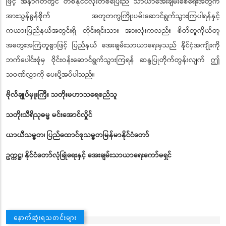
ဖြင့် အနာဂတ်တွင် တစ်နိုင်ငံလုံးတစ်ပြေးညီ သာယာအေးချမ်းစေရေးအတွက်
အားသွန်ခွန်စိုက် အတူတကွကြိုးပမ်းဆောင်ရွက်သွားကြပါရန်နှင့်
ကယားပြည်နယ်အတွင်းရှိ တိုင်းရင်းသား အားလုံးကလည်း စိတ်တူကိုယ်တူ
အတွေးအကြံတူစွာဖြင့် ပြည်နယ် အေးချမ်းသာယာရေးမှသည် နိုင်ငံ့အကျိုးကို
ဘက်ပေါင်းစုံမှ ဝိုင်းဝန်းဆောင်ရွက်သွားကြရန် ဆန္ဒပြုတိုက်တွန်းလျက် ဤ
သဝဏ်လွှာကို ပေးပို့အပ်ပါသည်။
ဗိုလ်ချုပ်မှူးကြီး သတိုးမဟာသရေစည်သူ
သတိုးသီရိသုဓမ္မ မင်းအောင်လှိုင်
ယာယီသမ္မတ၊ ပြည်ထောင်စုသမ္မတမြန်မာနိုင်ငံတော်
ဥက္ကဋ္ဌ၊ နိုင်ငံတော်လုံခြုံရေးနှင့် အေးချမ်းသာယာရေးကော်မရှင်
နောက်ဆုံးရသတင်းများ