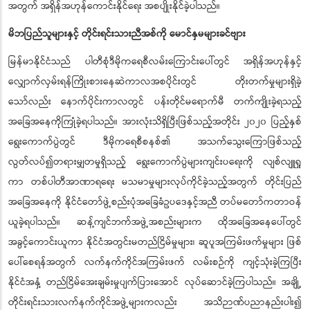
အတွက် အရှိန်အဟုန်ကောင်းနိုင်ရေး အစပျိုးနိုင်ခဲ့ပါသည်။
မိဘပြည်သူများနှင့် တိုင်းရင်းသားညီအစ်ကို မောင်နှမများခင်ဗျား
မြန်မာနိုင်ငံသည် ပါတီစုံဒီမိုကရေစီလမ်းကြောင်းပေါ်တွင် အရှိန်အဟုန်နှင့်
လျှောက်လှမ်းရန်ကြိုးစားနေဆဲကာလအစပိုင်းတွင် တိုးတက်မှုများရှိခဲ့
သော်လည်း နောက်ပိုင်းကာလတွင် ပန်းတိုင်မရောက်မီ တက်ကျိုးခဲ့ရသည့်
အခြေအနေကိုကြုံခဲ့ရပါသည်။ အားလုံးသိရှိပြီးဖြစ်သည့်အတိုင်း ၂၀၂၀ ပြည့်နှစ်
ရွေးကောက်ပွဲတွင် ဒီမိုကရေစီစနစ်၏ အသက်သွေးကြောဖြစ်သည့်
လွတ်လပ်၍တရားမျှတမှုရှိသည့် ရွေးကောက်ပွဲများကျင်းပရေးကို လျစ်လျူရှု
ကာ တစ်ပါတီအာဏာရရေး မသမာမှုများလုပ်ကိုင်ခဲ့သည့်အတွက် တိုင်းပြည်
အခြေအနေကို နိုင်ငံတော်ဖွဲ့စည်းပုံအခြေခံဥပဒေနှင့်အညီ တပ်မတော်ကတာဝန်
ယူခဲ့ရပါသည်။ ဆန့်ကျင်ဘက်အဖွဲ့အစည်းများက ထိုအခြေအနေပေါ်တွင်
အခွင့်ကောင်းယူကာ နိုင်ငံအတွင်းမတည်ငြိမ်မှုများ၊ ဆူပူအကြမ်းဖက်မှုများ ဖြစ်
ပေါ်စေရန်အတွက် လက်နက်ကိုင်အကြမ်းဖက် လမ်းစဉ်ကို ကျင့်သုံးခဲ့ကြပြီး
နိုင်ငံအနှံ့ တည်ငြိမ်အေးချမ်းမှုပျက်ပြားအောင် လုပ်ဆောင်ခဲ့ကြပါသည်။ အချို့
တိုင်းရင်းသားလက်နက်ကိုင်အဖွဲ့များကလည်း အသိဉာဏ်ပညာနည်းပါး၍