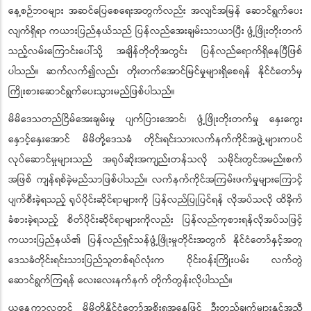
နေ့စဉ်ဘဝများ အဆင်ပြေစေရေးအတွက်လည်း အလျင်အမြန် ဆောင်ရွက်ပေး
လျက်ရှိရာ ကယားပြည်နယ်သည် ပြန်လည်အေးချမ်းသာယာပြီး ဖွံ့ဖြိုးတိုးတက်
သည့်လမ်းကြောင်းပေါ်သို့ အချိန်တိုတိုအတွင်း ပြန်လည်ရောက်ရှိနေပြီဖြစ်
ပါသည်။ ဆက်လက်၍လည်း တိုးတက်အောင်မြင်မှုများရှိစေရန် နိုင်ငံတော်မှ
ကြိုးစားဆောင်ရွက်ပေးသွားမည်ဖြစ်ပါသည်။
မိမိဒေသတည်ငြိမ်အေးချမ်းမှု ပျက်ပြားအောင်၊ ဖွံ့ဖြိုးတိုးတက်မှု နှေးကွေး
နှောင့်နှေးအောင် မိမိတို့ဒေသခံ တိုင်းရင်းသားလက်နက်ကိုင်အဖွဲ့များကပင်
လုပ်ဆောင်မှုများသည် အရုပ်ဆိုးအကျည်းတန်သလို သမိုင်းတွင်အမည်းစက်
အဖြစ် ကျန်ရစ်ခဲ့မည်သာဖြစ်ပါသည်။ လက်နက်ကိုင်အကြမ်းဖက်မှုများကြောင့်
ပျက်စီးခဲ့ရသည့် ရုပ်ပိုင်းဆိုင်ရာများကို ပြန်လည်ပြုပြင်ရန် လိုအပ်သလို ထိခိုက်
ခံစားခဲ့ရသည့် စိတ်ပိုင်းဆိုင်ရာများကိုလည်း ပြန်လည်ကုစားရန်လိုအပ်သဖြင့်
ကယားပြည်နယ်၏ ပြန်လည်ရှင်သန်ဖွံ့ဖြိုးမှုတိုင်းအတွက် နိုင်ငံတော်နှင့်အတူ
ဒေသခံတိုင်းရင်းသားပြည်သူတစ်ရပ်လုံးက ဝိုင်းဝန်းကြိုးပမ်း လက်တွဲ
ဆောင်ရွက်ကြရန် လေးလေးနက်နက် တိုက်တွန်းလိုပါသည်။
ယနေ့ကာလတွင် မိမိတို့နိုင်ငံတော်အစိုးရအနေဖြင့် ဦးတည်ချက်များနှင့်အညီ