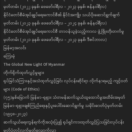
မှတ်တမ်း (၂၀၂၂ ခုနှစ်၊ ဖေဖော်ဝါရီလ - ၂၀၂၃ ခုနှစ်၊ ဇန်နဝါရီလ)
နိုင်ငံတော်စီမံအုပ်ချုပ်ရေးကောင်စီ၏ နိုင်ငံအကျိုး သယ်ပိုးဆောင်ရွက်ချက်
မှတ်တမ်း (၂၀၂၃ ခုနှစ်၊ ဖေဖော်ဝါရီလ - ၂၀၂၄ ခုနှစ်၊ ဇန်နဝါရီလ)
နိုင်ငံတော်စီမံအုပ်ချုပ်ရေးကောင်စီ တာဝန်ယူခဲ့သည့်ကာလ ဖွံ့ဖြိုးတိုးတက်မှု
မှတ်တမ်း (၂၀၂၁ ခုနှစ်၊ ဖေဖော်ဝါရီလ - ၂၀၂၃ ခုနှစ်၊ ဒီဇင်ဘာလ)
မြန်မာ့အလင်း
ကြေးမုံ
The Global New Light Of Myanmar
တိုက်ရိုက်ထုတ်လွှင့်မှုများ
ရုပ်မြင်သံကြားနှင့်အသံထုတ်လွှင့်ခြင်း လုပ်ငန်းဆိုင်ရာ လိုက်နာရမည့် ကျင့်ဝတ်
များ (Code of Ethics)
(၇၅)နှစ်မြောက် မြန်မာ-ရုရှား သံတမန်ဆက်သွယ်ထူထောင်မှုအထိမ်းအမှတ်
မြန်မာ-ရုရှားချစ်ကြည်ရေးနှင့်ပူးပေါင်းဆောင်ရွက်မှု သမိုင်းဓာတ်ပုံမှတ်တမ်း
(၁၉၄၈-၂၀၂၃)
ဆက်သွယ်ရေးကွန်ရက်ကိုအသုံးပြု၍ ရုပ်ရှင်ကားထုတ်လွှင့်ပြသခြင်းလုပ်ငန်း
မှတ်ပုံတင်လက်မှတ်လျှောက်လွှာ