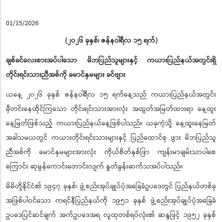
01/15/2026
(၂၀၂၆ ခုနှစ်၊ ဇန်နဝါရီလ ၁၅ ရက်)
ချစ်ခင်လေးစားအပ်ပါသော မိဘပြည်သူများနှင့် ကယားပြည်နယ်အတွင်းရှိ
တိုင်းရင်းသားညီအစ်ကို မောင်နှမများ ခင်ဗျား
ယနေ့ ၂၀၂၆ ခုနှစ် ဇန်နဝါရီလ ၁၅ ရက်နေ့သည် ကယားပြည်နယ်အတွင်း
မှီတင်းနေထိုင်ကြသော တိုင်းရင်းသားအားလုံး အထွတ်အမြတ်ထားရာ နေ့ထူး
နေ့မြတ်ဖြစ်သည့် ကယားပြည်နယ်နေ့ဖြစ်ပါသည်။ ယခုကဲ့သို့ နေ့ထူးနေမြတ်
အခါသမယတွင် ကယားတိုင်းရင်းသားများနှင့် ပြည်ထောင်စု ဖွား မိဘပြည်သူ
ညီအစ်ကို မောင်နှမများအားလုံး ကိုယ်စိတ်နှစ်ဖြာ ကျန်းမာချမ်းသာပါစေ
ကြောင်း ဆုမွန်ကောင်းတောင်းလျက် နှုတ်ခွန်းဆက်သအပ်ပါသည်။
မိမိတို့နိုင်ငံ၏ ၁၉၄၇ ခုနှစ်၊ ဖွဲ့စည်းအုပ်ချုပ်ပုံအခြေခံဥပဒေတွင် ပြည်နယ်တစ်ခု
အဖြစ်ပါဝင်သော ကရင်နီပြည်နယ်ကို ၁၉၅၁ ခုနှစ် ဖွဲ့စည်းအုပ်ချုပ်ပုံအခြေခံ
ဥပဒေပြင်ဆင်ချက် အက်ဥပဒေအရ လူထုတစ်ရပ်လုံး၏ ဆန္ဒဖြင့် ၁၉၅၂ ခုနှစ်