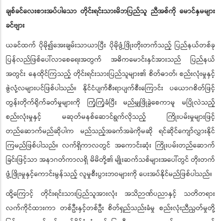
ချစ်ခင်လေးစားအပ်ပါသော တိုင်းရင်းသားမိဘပြည်သူ ညီအစ်ကို မောင်နှမများ
ခင်ဗျား
ယခင်ထက် ပိုမို၍အေးချမ်းသာယာပြီး ပိုမိုဖွံ့ဖြိုးတိုးတက်သည့် ပြည်နယ်တစ်ခု
ပြန်လည်ဖြစ်ပေါ်လာစေရေးအတွက် အဓိကမောင်းနှင်အားသည် ပြည်နယ်
အတွင်း နေထိုင်ကြသည့် တိုင်းရင်းသားပြည်သူများ၏ စိတ်ဓာတ်၊ စည်းလုံးမှုနှင့်
ဇွဲလုံ့လများပင်ဖြစ်ပါသည်။ နိုင်ငံပျက်စီးရာပျက်စီးကြောင်း ပယောဂစိတ်ဖြင့်
တွန်းတိုက်ရိုက်ခတ်မှုများကို ကြံ့ကြံ့ခံပြီး မည်မျှဖြိုခွဲစေကာမူ မပြိုလဲသည့်
စည်းလုံးမှုနှင့် မဆုတ်မနစ်ဆောင်ရွက်လိုသည့် ကြိုးပမ်းမှုများဖြင့်
တည်ဆောက်မည်ဆိုပါက မည်သည့်အခက်အခဲကိုမဆို ရင်ဆိုင်ကျော်လွှားနိုင်
ကြမည်ဖြစ်ပါသည်။ လက်ရှိကာလတွင် အကောင်းဆုံး ကြိုးပမ်းတည်ဆောက်
ခြင်းဖြင့်သာ အနာဂတ်ကာလရှိ မိမိတို့၏ မျိုးဆက်သစ်များအပေါ်တွင် တိုးတက်
ဖွံ့ဖြိုးမှုနှင့်ကောင်းမွန်သည့် လူမှုစီးပွားဘဝများကို ပေးအပ်နိုင်မည်ဖြစ်ပါသည်။
ထို့ကြောင့် တိုင်းရင်းသားပြည်သူအားလုံး အသိဉာဏ်ပညာနှင့် သတိတရား
လက်ကိုင်ထားကာ တစ်ဦးနှင့်တစ်ဦး စိတ်ရှည်သည်းခံမှု စည်းလုံးညီညွတ်မှုတို့