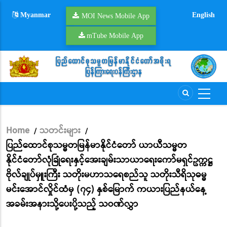
Skip
Myanmar
English
to
MOI News Mobile App
main
mTube Mobile App
content
Home
သတင်းများ
/
/
Breadcrumb
ပြည်ထောင်စုသမ္မတမြန်မာနိုင်ငံတော် ယာယီသမ္မတ
နိုင်ငံတော်လုံခြုံရေးနှင့်အေးချမ်းသာယာရေးကော်မရှင်ဥက္ကဋ္ဌ
ဗိုလ်ချုပ်မှူးကြီး သတိုးမဟာသရေစည်သူ သတိုးသီရိသုဓမ္မ
မင်းအောင်လှိုင်ထံမှ (၇၄) နှစ်မြောက် ကယားပြည်နယ်နေ့
အခမ်းအနားသို့ပေးပို့သည့် သဝဏ်လွှာ