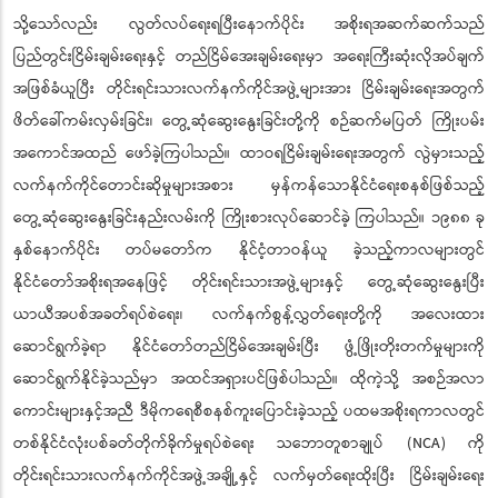
သို့သော်လည်း လွတ်လပ်ရေးရပြီးနောက်ပိုင်း အစိုးရအဆက်ဆက်သည်
ပြည်တွင်းငြိမ်းချမ်းရေးနှင့် တည်ငြိမ်အေးချမ်းရေးမှာ အရေးကြီးဆုံးလိုအပ်ချက်
အဖြစ်ခံယူပြီး တိုင်းရင်းသားလက်နက်ကိုင်အဖွဲ့များအား ငြိမ်းချမ်းရေးအတွက်
ဖိတ်ခေါ်ကမ်းလှမ်းခြင်း၊ တွေ့ဆုံဆွေးနွေးခြင်းတို့ကို စဉ်ဆက်မပြတ် ကြိုးပမ်း
အကောင်အထည် ဖော်ခဲ့ကြပါသည်။ ထာဝရငြိမ်းချမ်းရေးအတွက် လွဲမှားသည့်
လက်နက်ကိုင်တောင်းဆိုမှုများအစား မှန်ကန်သောနိုင်ငံရေးစနစ်ဖြစ်သည့်
တွေ့ဆုံဆွေးနွေးခြင်းနည်းလမ်းကို ကြိုးစားလုပ်ဆောင်ခဲ့ ကြပါသည်။ ၁၉၈၈ ခု
နှစ်နောက်ပိုင်း တပ်မတော်က နိုင်ငံ့တာဝန်ယူ ခဲ့သည့်ကာလများတွင်
နိုင်ငံတော်အစိုးရအနေဖြင့် တိုင်းရင်းသားအဖွဲ့များနှင့် တွေ့ဆုံဆွေးနွေးပြီး
ယာယီအပစ်အခတ်ရပ်စဲရေး၊ လက်နက်စွန့်လွှတ်ရေးတို့ကို အလေးထား
ဆောင်ရွက်ခဲ့ရာ နိုင်ငံတော်တည်ငြိမ်အေးချမ်းပြီး ဖွံ့ဖြိုးတိုးတက်မှုများကို
ဆောင်ရွက်နိုင်ခဲ့သည်မှာ အထင်အရှားပင်ဖြစ်ပါသည်။ ထိုကဲ့သို့ အစဉ်အလာ
ကောင်းများနှင့်အညီ ဒီမိုကရေစီစနစ်ကူးပြောင်းခဲ့သည့် ပထမအစိုးရကာလတွင်
တစ်နိုင်ငံလုံးပစ်ခတ်တိုက်ခိုက်မှုရပ်စဲရေး သဘောတူစာချုပ် (NCA) ကို
တိုင်းရင်းသားလက်နက်ကိုင်အဖွဲ့အချို့နှင့် လက်မှတ်ရေးထိုးပြီး ငြိမ်းချမ်းရေး