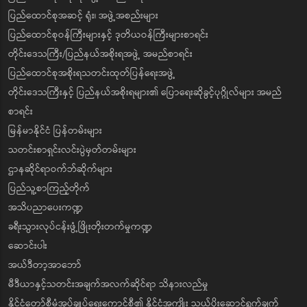
ပြည်ထောင်စုအဆင့် ရုံး၊ အဖွဲ့အစည်းများ
ပြည်ထောင်စုဝန်ကြီးများနှင့် ဒုတိယဝန်ကြီးများစာရင်း
တိုင်းဒေသကြီး/ပြည်နယ်အစိုးရအဖွဲ့ အမည်စာရင်း
ပြည်ထောင်စုအစိုးရသတင်းထုတ်ပြန်ရေးအဖွဲ့
တိုင်းဒေသကြီးနှင့် ပြည်နယ်အစိုးရများ၏ ပြောရေးဆိုခွင့်ပုဂ္ဂိုလ်များ အမည်
စာရင်း
မြန်မာနိုင်ငံ ပြန်တမ်းများ
သတင်းစာရှင်းလင်းပွဲမှတ်တမ်းများ
ဌာနဆိုင်ရာဝက်ဘ်ဆိုက်များ
ပြည်သူ့စာကြည့်တိုက်
အသိပညာပေးကဏ္ဍ
ခရီးသွားလုပ်ငန်းဖွံ့ဖြိုးတိုးတက်မှုကဏ္ဍ
ဆောင်းပါး
အယ်ဒီတာ့အာဘော်
မီဒီယာနှင့်သတင်းအချက်အလက်ဆိုင်ရာ သိနားလည်မှု
နိုင်ငံတော်စီမံအုပ်ချုပ်ရေးကောင်စီ၏ နိုင်ငံအကျိုး သယ်ပိုးဆောင်ရွက်ချက်