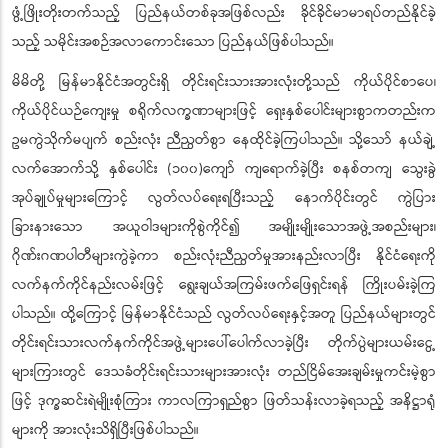
ဖွံ့ဖြိုးတိုးတက်သည့် ပြည်နယ်တစ်ခုအဖြစ်လည်း ခိုင်ခိုင်မာမာရပ်တည်နိုင်ခဲ့
သည့် သမိုင်းအစဉ်အလာကောင်းသော ပြည်နယ်ဖြစ်ပါသည်။
မိမိတို့ မြန်မာနိုင်ငံအတွင်းရှိ တိုင်းရင်းသားအားလုံးတို့သည် ကိုယ်ပိုင်စာပေ၊
ကိုယ်ပိုင်ယဉ်ကျေးမှု စရိုက်လက္ခဏာများဖြင့် ရှေးနှစ်ပေါင်းများစွာကတည်းက
ဥမကွဲသိုက်မပျက် စည်းလုံး ညီညွတ်စွာ နေထိုင်ခဲ့ကြပါသည်။ သို့သော် နယ်ချဲ့
လက်အောက်သို့ နှစ်ပေါင်း (၁၀၀)ကျော် ကျရောက်ခဲ့ပြီး စနစ်တကျ သွေးခွဲ
အုပ်ချုပ်မှုများကြောင့် လွတ်လပ်ရေးရပြီးသည့် နောက်ပိုင်းတွင် ကွဲပြား
ခြားနားသော အယူဝါဒများကိုစွဲကိုင်၍ အမျိုးမျိုးသောအဖွဲ့အစည်းများ၊
ဂိုဏ်းဂဏပါတီများကွဲခဲ့ကာ စည်းလုံးညီညွတ်မှုအားနည်းလာပြီး နိုင်ငံရေးကို
လက်နက်ကိုင်နည်းလမ်းဖြင့် ရွေးချယ်အကြမ်းဖက်ဖြေရှင်းရန် ကြိုးပမ်းခဲ့ကြ
ပါသည်။ ထို့ကြောင့် မြန်မာနိုင်ငံသည် လွတ်လပ်ရေးနှင့်အတူ ပြည်နယ်များတွင်
တိုင်းရင်းသားလက်နက်ကိုင်အဖွဲ့များပေါ်ပေါက်လာခဲ့ပြီး တိုက်ပွဲများယမ်းငွေ့
များကြားတွင် ဒေသခံတိုင်းရင်းသားများအားလုံး တည်ငြိမ်အေးချမ်းမှုကင်းမဲ့စွာ
ဖြင့် ဒုက္ခဆင်းရဲမျိုးစုံကြား ကာလကြာရှည်စွာ ဖြတ်သန်းလာခဲ့ရသည့် အနိဋ္ဌာရုံ
များကို အားလုံးသိရှိပြီးဖြစ်ပါသည်။