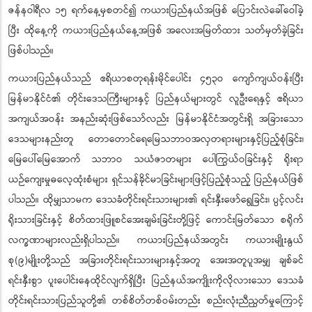
ဇန်နဝါရီလ ၁၅ ရက်နေ့မှစတင်၍ ကယားပြည်နယ်အဖြစ် ပြောင်းလဲခေါ်ဝေါ်ခဲ့
ပြီး ထိုနေ့ကို ကယားပြည်နယ်နေ့အဖြစ် အလေးအမြတ်ထား သတ်မှတ်ခဲ့ခြင်း
ဖြစ်ပါသည်။
ကယားပြည်နယ်သည် ဧရိယာစတုရန်းမိုင်ပေါင်း ၄၅၃ဝ ကျော်ကျယ်ဝန်းပြီး
မြန်မာနိုင်ငံ၏ တိုင်းဒေသကြီးများနှင့် ပြည်နယ်များတွင် လူဦးရေနှင့် ဧရိယာ
အကျယ်အဝန်း အနည်းဆုံးဖြစ်သော်လည်း မြန်မာနိုင်ငံအတွင်းရှိ အခြားသော
ဒေသများနည်းတူ တောတောင်ရေမြေသဘာဝအလှတရားများနှင့်ပြည့်စုံခြင်း၊
မြေပေါ်မြေအောက် သဘာဝ သယံဇာတများ ပေါကြွယ်ဝခြင်းနှင့် ရိုးရာ
ယဉ်ကျေးမှုဓလေ့ထုံးစံများ ရှင်သန်ခိုင်မာခြင်းများဖြင့်ပြည့်စုံသည့် ပြည်နယ်ဖြစ်
ပါသည်။ ထိုမျှသာမက ဒေသခံတိုင်းရင်းသားများ၏ ရင်းနှီးဖော်ရွေခြင်း၊ ပွင့်လင်း
ရိုးသားခြင်းနှင့် စိတ်ထားဖြူစင်အေးချမ်းခြင်းတို့ဖြင့် ကောင်းမြတ်သော စရိုက်
လက္ခဏာများလည်းရှိပါသည်။ ကယားပြည်နယ်အတွင်း ကယားမျိုးနွယ်
စု(၉)မျိုးတို့သည် အခြားတိုင်းရင်းသားများနှင့်အတူ အေးအတူပူအမျှ ချစ်ခင်
ရင်းနှီးစွာ ပူးပေါင်းနေထိုင်လျက်ရှိပြီး ပြည်နယ်အကျိုးကိုလိုလားသော ဒေသခံ
တိုင်းရင်းသားပြည်သူတို့၏ တစ်စိတ်တစ်ဝမ်းတည်း စည်းလုံးညီညွတ်မှုကြောင့်