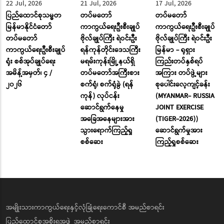
22 Jul, 2026
21 Jul, 2026
17 Jul, 2026
ပြည်ထောင်စုသမ္မတ
တပ်မတော်
တပ်မတော်
မြန်မာနိုင်ငံတော်
ကာကွယ်ရေးဦးစီးချုပ်
ကာကွယ်ရေးဦးစီးချုပ်
တပ်မတော်
ဗိုလ်ချုပ်ကြီး ရဲဝင်းဦး
ဗိုလ်ချုပ်ကြီး ရဲဝင်းဦး
ကာကွယ်ရေးဦးစီးချုပ်
ရန်ကုန်တိုင်းဒေသကြီး
မြန်မာ - ရုရှား
ရုံး စစ်အုပ်ချုပ်ရေး
မရမ်းကုန်းမြို့နယ်ရှိ
ကြည်းတပ်နှစ်ရပ်
အမိန့်အမှတ်၊ ၄ /
တပ်မတော်အကြီးစား
အကြား တပ်ဖွဲ့များ
၂၀၂၆
စက်ရုံ၊ စက်ရုံခွဲ (ရန်
စုပေါင်းလေ့ကျင့်ခန်း
ကုန်) လုပ်ငန်း
(MYANMAR- RUSSIA
ဆောင်ရွက်နေမှု
JOINT EXERCISE
အခြေအနေများအား
(TIGER-2026))
သွားရောက်ကြည့်ရှု
ဆောင်ရွက်မှုအား
စစ်ဆေး
ကြည့်ရှုစစ်ဆေး
အမျိုးသားကာကွယ်ရေးနှင့်လုံခြုံရေးကောင်စီ အမည်စာရင်း
ပြည်ထောင်စုအစိုးရအဖွဲ့ အမည်စာရင်း