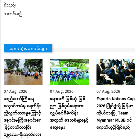
ရှိသည်။
သတင်းစဉ်
နောက်ဆုံးရသတင်းများ
07 Aug, 2026
07 Aug, 2026
07 Aug, 2026
ဆည်တော်ကြီးရေ
ဧရာဝတီ မြစ်ဆုံ-မြစ်
Esports Nations Cup
လှောင်တမံမှ ရေထိန်း
ညာ မြစ်ဝှမ်းရေအား
2026 ပြိုင်ပွဲသို့ မြန်မာ
ညှိလွှတ်ထားမှုကြောင့်
လျှပ်စစ်စီမံကိန်း
ကိုယ်စားပြု Team
ချောင်းမကြီးချောင်းရေ
အတွက် ဒေသခံများနှင့်
Myanmar MLBB ဝင်
မြင့်တက်လာပြီး
ဆွေးနွေး
ရောက်ယှဉ်ပြိုင်မည်
မန္တလေး-မိုးကုတ်ကား