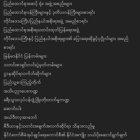
ပြည်ထောင်စုအဆင့် ရုံး၊ အဖွဲ့အစည်းများ
ပြည်ထောင်စုဝန်ကြီးများနှင့် ဒုတိယဝန်ကြီးများစာရင်း
တိုင်းဒေသကြီး/ပြည်နယ်အစိုးရအဖွဲ့ အမည်စာရင်း
ပြည်ထောင်စုအစိုးရသတင်းထုတ်ပြန်ရေးအဖွဲ့
တိုင်းဒေသကြီးနှင့် ပြည်နယ်အစိုးရများ၏ ပြောရေးဆိုခွင့်ပုဂ္ဂိုလ်များ အမည်
စာရင်း
မြန်မာနိုင်ငံ ပြန်တမ်းများ
သတင်းစာရှင်းလင်းပွဲမှတ်တမ်းများ
ဌာနဆိုင်ရာဝက်ဘ်ဆိုက်များ
ပြည်သူ့စာကြည့်တိုက်
အသိပညာပေးကဏ္ဍ
ခရီးသွားလုပ်ငန်းဖွံ့ဖြိုးတိုးတက်မှုကဏ္ဍ
ဆောင်းပါး
အယ်ဒီတာ့အာဘော်
မီဒီယာနှင့်သတင်းအချက်အလက်ဆိုင်ရာ သိနားလည်မှု
နိုင်ငံတော်စီမံအုပ်ချုပ်ရေးကောင်စီ၏ နိုင်ငံအကျိုး သယ်ပိုးဆောင်ရွက်ချက်