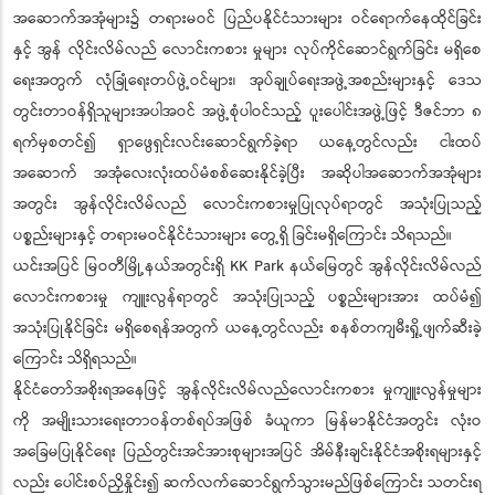
အဆောက်အအုံများ၌ တရားမဝင် ပြည်ပနိုင်ငံသားများ ဝင်ရောက်နေထိုင်ခြင်း
နှင့် အွန် လိုင်းလိမ်လည် လောင်းကစား မှုများ လုပ်ကိုင်ဆောင်ရွက်ခြင်း မရှိစေ
ရေးအတွက် လုံခြုံရေးတပ်ဖွဲ့ဝင်များ၊ အုပ်ချုပ်ရေးအဖွဲ့အစည်းများနှင့် ဒေသ
တွင်းတာဝန်ရှိသူများအပါအဝင် အဖွဲ့စုံပါဝင်သည့် ပူးပေါင်းအဖွဲ့ဖြင့် ဒီဇင်ဘာ ၈
ရက်မှစတင်၍ ရှာဖွေရှင်းလင်းဆောင်ရွက်ခဲ့ရာ ယနေ့တွင်လည်း ငါးထပ်
အဆောက် အအုံလေးလုံးထပ်မံစစ်ဆေးနိုင်ခဲ့ပြီး အဆိုပါအဆောက်အအုံများ
အတွင်း အွန်လိုင်းလိမ်လည် လောင်းကစားမှုပြုလုပ်ရာတွင် အသုံးပြုသည့်
ပစ္စည်းများနှင့် တရားမဝင်နိုင်ငံသားများ တွေ့ရှိ ခြင်းမရှိကြောင်း သိရသည်။
ယင်းအပြင် မြဝတီမြို့နယ်အတွင်းရှိ KK Park နယ်မြေတွင် အွန်လိုင်းလိမ်လည်
လောင်းကစားမှု ကျူးလွန်ရာတွင် အသုံးပြုသည့် ပစ္စည်းများအား ထပ်မံ၍
အသုံးပြုနိုင်ခြင်း မရှိစေရန်အတွက် ယနေ့တွင်လည်း စနစ်တကျမီးရှို့ဖျက်ဆီးခဲ့
ကြောင်း သိရှိရသည်။
နိုင်ငံတော်အစိုးရအနေဖြင့် အွန်လိုင်းလိမ်လည်လောင်းကစား မှုကျူးလွန်မှုများ
ကို အမျိုးသားရေးတာဝန်တစ်ရပ်အဖြစ် ခံယူကာ မြန်မာနိုင်ငံအတွင်း လုံးဝ
အခြေမပြုနိုင်ရေး ပြည်တွင်းအင်အားစုများအပြင် အိမ်နီးချင်းနိုင်ငံအစိုးရများနှင့်
လည်း ပေါင်းစပ်ညှိနှိုင်း၍ ဆက်လက်ဆောင်ရွက်သွားမည်ဖြစ်ကြောင်း သတင်းရ