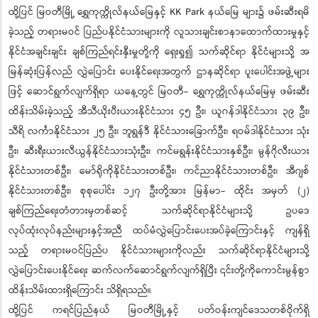
ထို့ပြင် မြဝတီမြို့ ရွှေကုက္ကိုလ်နယ်မြေနှင့် KK Park နယ်မြေ များ၌ ဖမ်းဆီးရမိ
ခဲ့သည့် တရားမဝင် ပြည်ပနိုင်ငံသားများကို လူသားချင်းစာနာထောက်ထားမှုနှင့်
နိုင်ငံအချင်းချင်း ချစ်ကြည်ရင်းနှီးမှုတို့ကို ရှေးရှု၍ သက်ဆိုင်ရာ နိုင်ငံများသို့ အ
မြန်ဆုံးပြန်လည် လွှဲပြောင်း ပေးနိုင်ရေးအတွက် ဌာနဆိုင်ရာ ပူးပေါင်းအဖွဲ့များ
ဖြင့် ဆောင်ရွက်လျက်ရှိရာ ယနေ့တွင် မြဝတီ- ရွှေကုက္ကိုလ်နယ်မြေမှ ဖမ်းဆီး
ထိန်းသိမ်းခဲ့သည့် အီသီယိုးပီးယားနိုင်ငံသား ၄၅ ဦး၊ ယူဂန်ဒါနိုင်ငံသား ၃၉ ဦး၊
သီရိ လင်္ကာနိုင်ငံသား ၂၅ ဦး၊ ဘူရွန်ဒီ နိုင်ငံသားခြောက်ဦး၊ ရဝမ်ဒါနိုင်ငံသား သုံး
ဦး၊ ဆီးရီးယားလီယွန်နိုင်ငံသားသုံးဦး၊ ကင်မရွန်းနိုင်ငံသားနှစ်ဦး၊ မွန်ဂိုလီးယား
နိုင်ငံသားတစ်ဦး၊ မော်ရိုကိုနိုင်ငံသားတစ်ဦး၊ ကင်ညာနိုင်ငံသားတစ်ဦး၊ အီဂျစ်
နိုင်ငံသားတစ်ဦး၊ စုစုပေါင်း ၁၂၇ ဦးတို့အား မြန်မာ- ထိုင်း အမှတ် (၂)
ချစ်ကြည်ရေးတံတားမှတစ်ဆင့် သက်ဆိုင်ရာနိုင်ငံများသို့ ဥပဒေ
လုပ်ထုံးလုပ်နည်းများနှင့်အညီ ထပ်မံလွှဲပြောင်းပေးအပ်ခဲ့ကြောင်းနှင့် ကျန်ရှိ
သည့် တရားမဝင်ပြည်ပ နိုင်ငံသားများကိုလည်း သက်ဆိုင်ရာနိုင်ငံများသို့
လွှဲပြောင်းပေးနိုင်ရေး ဆက်လက်ဆောင်ရွက်လျက်ရှိပြီး ၎င်းတို့ကိုကောင်းမွန်စွာ
ထိန်းသိမ်းထားရှိကြောင်း သိရှိရသည်။
ထို့ပြင် ကရင်ပြည်နယ် မြဝတီမြို့နှင့် ပတ်ဝန်းကျင်ဒေသတစ်ဝိုက်ရှိ