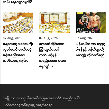
လမ်း ‌ရေ‌ကျော်လျက်ရှိ
07 Aug, 2026
07 Aug, 2026
07 Aug, 2026
မန္တလေးတိုင်းဒေသကြီး
ဧရာဝတီတိုင်းဒေသ
မြန်မာဖိုက်တာ ဂျော့ရှု
လွှတ်တော် တတိယပုံ
ကြီးလွှတ်တော်
ဝါဗန်နှင့် ပန်တိုဂျာတို့
မှန်အစည်းအဝေး
တတိယပုံမှန်
မကျေပွဲ ထိုးသတ်မည်
တတိယနေ့ ကျင်းပ
အစည်းအဝေး ပထမ
နေ့ကျင်းပ
အမျိုးသားကာကွယ်ရေးနှင့်လုံခြုံရေးကောင်စီ အမည်စာရင်း
ပြည်ထောင်စုအစိုးရအဖွဲ့ အမည်စာရင်း