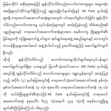
မြန်မာနိုင်ငံ အစိုးရအနေဖြင့် အွန်လိုင်းလိမ်လည်လောင်းကစားမှုများ အများဆုံး
အခြေချလုပ်ကိုင်လျက်ရှိကြသည့် ရွှေကုက္ကိုလ်နယ်မြေနှင့် KK Park နယ်မြေ
များရှိ တရားမဝင်အဆောက်အအုံများအတွင်း ဝင်ရောက်ရှင်းလင်းခြင်း၊ အွန်လိုင်း
လိမ်လည်လောင်းကစားမှု လုပ်ငန်းစဉ်များတွင် အသုံးပြုခဲ့သည့် သိမ်းဆည်းရမိ
ပစ္စည်းများနှင့် တရားမဝင်အဆောက်အအုံများအား စနစ်တကျ ဖြိုချဖျက်ဆီး
ခြင်းများကို လုံခြုံရေးတပ်ဖွဲ့ဝင်များ၊ အုပ်ချုပ်ရေးအဖွဲ့အစည်းများနှင့် ဒေသတွင်း
တာဝန်ရှိသူများအပါအဝင် အဖွဲ့စုံပါဝင်သည့် ပူးပေါင်းအဖွဲ့ဖြင့် ဆောင်ရွက်လျက်
ရှိသည်။
ထိုသို့ အွန်လိုင်းလိမ်လည် လောင်းကစားမှုတိုက်ဖျက်ရေးလုပ်ငန်းများ
ဆောင်ရွက်လျက်ရှိရာ ယနေ့တွင် မြဝတီ-မဲ့ထော်သလေး (KK Park) နယ်မြေ
အတွင်းရှိ အွန်လိုင်းလိမ်လည် လောင်းကစားမှုများ ကျူးလွန်ရာတွင် အသုံးပြုခဲ့
သည့် အပိုင်း (၃) နယ်မြေအတွင်းရှိ တရားမဝင်သုံးထပ်အဆောက်အအုံ နှစ်လုံး၊
နှစ်ထပ်အဆောက်အအုံ ၁၃ လုံး၊ စုစုပေါင်း တရားမဝင်အဆောက်အအုံ ၁၅ လုံး
ကို ထပ်မံဖြိုချဖျက်ဆီးခဲ့သဖြင့် KK Park နယ်မြေအတွင်းရှိ တရားမဝင်
အဆောက်အအုံ စုစုပေါင်း ၆၃၅ လုံးအနက် ၄၄၄ လုံးကို စနစ်တကျဖြိုချ
ဖျက်ဆီးပြီးဖြစ်ကြောင်း သိရသည်။