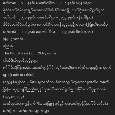
မှတ်တမ်း (၂၀၂၂ ခုနှစ်၊ ဖေဖော်ဝါရီလ - ၂၀၂၃ ခုနှစ်၊ ဇန်နဝါရီလ)
နိုင်ငံတော်စီမံအုပ်ချုပ်ရေးကောင်စီ၏ နိုင်ငံအကျိုး သယ်ပိုးဆောင်ရွက်ချက်
မှတ်တမ်း (၂၀၂၃ ခုနှစ်၊ ဖေဖော်ဝါရီလ - ၂၀၂၄ ခုနှစ်၊ ဇန်နဝါရီလ)
နိုင်ငံတော်စီမံအုပ်ချုပ်ရေးကောင်စီ တာဝန်ယူခဲ့သည့်ကာလ ဖွံ့ဖြိုးတိုးတက်မှု
မှတ်တမ်း (၂၀၂၁ ခုနှစ်၊ ဖေဖော်ဝါရီလ - ၂၀၂၃ ခုနှစ်၊ ဒီဇင်ဘာလ)
မြန်မာ့အလင်း
ကြေးမုံ
The Global New Light Of Myanmar
တိုက်ရိုက်ထုတ်လွှင့်မှုများ
ရုပ်မြင်သံကြားနှင့်အသံထုတ်လွှင့်ခြင်း လုပ်ငန်းဆိုင်ရာ လိုက်နာရမည့် ကျင့်ဝတ်
များ (Code of Ethics)
(၇၅)နှစ်မြောက် မြန်မာ-ရုရှား သံတမန်ဆက်သွယ်ထူထောင်မှုအထိမ်းအမှတ်
မြန်မာ-ရုရှားချစ်ကြည်ရေးနှင့်ပူးပေါင်းဆောင်ရွက်မှု သမိုင်းဓာတ်ပုံမှတ်တမ်း
(၁၉၄၈-၂၀၂၃)
ဆက်သွယ်ရေးကွန်ရက်ကိုအသုံးပြု၍ ရုပ်ရှင်ကားထုတ်လွှင့်ပြသခြင်းလုပ်ငန်း
မှတ်ပုံတင်လက်မှတ်လျှောက်လွှာ