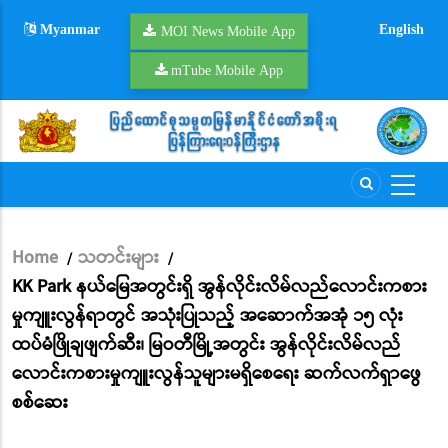
Skip
Myanmar
English
to
MOI News Mobile App
main
mTube Mobile App
content
Home
သတင်းများ
/
/
Breadcrumb
KK Park နယ်မြေအတွင်းရှိ အွန်လိုင်းလိမ်လည်လောင်းကစား
မှုကျူးလွန်ရာတွင် အသုံးပြုသည့် အဆောက်အအုံ ၁၅ လုံး
ထပ်မံဖြိုချဖျက်ဆီး၊ မြဝတီမြို့အတွင်း အွန်လိုင်းလိမ်လည်
လောင်းကစားမှုကျူးလွန်သူများမရှိစေရေး ဆက်လက်ရှာဖွေ
စစ်ဆေး