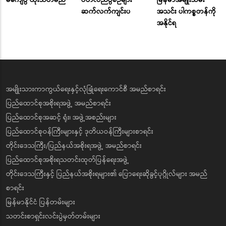
ဆက်လက်ကျင်းပ
အသင်း ပါကစ္စတန်ကို
အနိုင်ရ
အမျိုးသားကာကွယ်ရေးနှင့်လုံခြုံရေးကောင်စီ အမည်စာရင်း
ပြည်ထောင်စုအစိုးရအဖွဲ့ အမည်စာရင်း
ပြည်ထောင်စုအဆင့် ရုံး၊ အဖွဲ့အစည်းများ
ပြည်ထောင်စုဝန်ကြီးများနှင့် ဒုတိယဝန်ကြီးများစာရင်း
တိုင်းဒေသကြီး/ပြည်နယ်အစိုးရအဖွဲ့ အမည်စာရင်း
ပြည်ထောင်စုအစိုးရသတင်းထုတ်ပြန်ရေးအဖွဲ့
တိုင်းဒေသကြီးနှင့် ပြည်နယ်အစိုးရများ၏ ပြောရေးဆိုခွင့်ပုဂ္ဂိုလ်များ အမည်
စာရင်း
မြန်မာနိုင်ငံ ပြန်တမ်းများ
သတင်းစာရှင်းလင်းပွဲမှတ်တမ်းများ