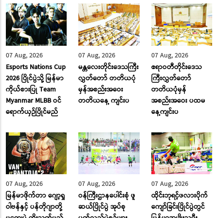
07 Aug, 2026
07 Aug, 2026
07 Aug, 2026
Esports Nations Cup
မန္တလေးတိုင်းဒေသကြီး
ဧရာဝတီတိုင်းဒေသ
2026 ပြိုင်ပွဲသို့ မြန်မာ
လွှတ်တော် တတိယပုံ
ကြီးလွှတ်တော်
ကိုယ်စားပြု Team
မှန်အစည်းအဝေး
တတိယပုံမှန်
Myanmar MLBB ဝင်
တတိယနေ့ ကျင်းပ
အစည်းအဝေး ပထမ
ရောက်ယှဉ်ပြိုင်မည်
နေ့ကျင်းပ
07 Aug, 2026
07 Aug, 2026
07 Aug, 2026
မြန်မာဖိုက်တာ ဂျော့ရှု
ဝန်ကြီးဌာနပေါင်းစုံ ဖူ
ထိုင်းဘုရင့်ဖလားပိုက်
ဝါဗန်နှင့် ပန်တိုဂျာတို့
ဆယ်ပြိုင်ပွဲ အုပ်စု
ကျော်ခြင်းပြိုင်ပွဲတွင်
မကျေပွဲ ထိုးသတ်မည်
ပတ်လည်ပွဲစဉ်များ
မြန်မာအမျိုးသမီး