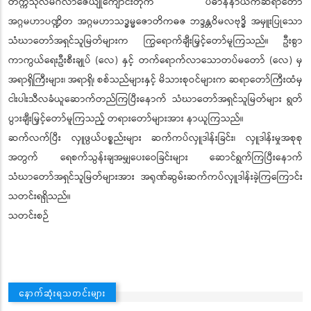
တက္ကသိုလ်မင်္ဂလာဇေယျုံကျောင်းတိုက် ပဓာနနာယကဆရာတော်
အဂ္ဂမဟာပဏ္ဍိတ အဂ္ဂမဟာသဒ္ဓမ္မဇောတိကဓဇ ဘဒ္ဒန္တဝိမလဗုဒ္ဓိ အမှူးပြုသော
သံဃာတော်အရှင်သူမြတ်များက ကြွရောက်ချီးမြှင့်တော်မူကြသည်။ ဦးစွာ
ကာကွယ်ရေးဦးစီးချုပ် (လေ) နှင့် တက်ရောက်လာသောတပ်မတော် (လေ) မှ
အရာရှိကြီးများ၊ အရာရှိ၊ စစ်သည်များနှင့် မိသားစုဝင်များက ဆရာတော်ကြီးထံမှ
ငါးပါးသီလခံယူဆောက်တည်ကြပြီးနောက် သံဃာတော်အရှင်သူမြတ်များ ရွတ်
ပွားချီးမြှင့်တော်မူကြသည့် တရားတော်များအား နာယူကြသည်။
ဆက်လက်ပြီး လှူဖွယ်ပစ္စည်းများ ဆက်ကပ်လှူဒါန်းခြင်း၊ လှူဒါန်းမှုအစုစု
အတွက် ရေစက်သွန်းချအမျှပေးဝေခြင်းများ ဆောင်ရွက်ကြပြီးနောက်
သံဃာတော်အရှင်သူမြတ်များအား အရုဏ်ဆွမ်းဆက်ကပ်လှူဒါန်းခဲ့ကြကြောင်း
သတင်းရရှိသည်။
သတင်းစဉ်
နောက်ဆုံးရသတင်းများ