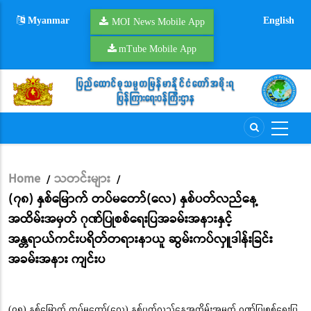
Skip
Myanmar
English
to
MOI News Mobile App
main
mTube Mobile App
content
Home
သတင်းများ
/
/
Breadcrumb
(၇၈) နှစ်မြောက် တပ်မတော်(လေ) နှစ်ပတ်လည်နေ့
အထိမ်းအမှတ် ဂုဏ်ပြုစစ်ရေးပြအခမ်းအနားနှင့်
အန္တရာယ်ကင်းပရိတ်တရားနာယူ ဆွမ်းကပ်လှူဒါန်းခြင်း
အခမ်းအနား ကျင်းပ
(၇၈) နှစ်မြောက် တပ်မတော်(လေ) နှစ်ပတ်လည်နေ့အထိမ်းအမှတ် ဂုဏ်ပြုစစ်ရေးပြ