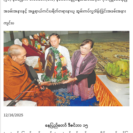
အခမ်းအနားနှင့် အန္တရာယ်ကင်းပရိတ်တရားနာယူ ဆွမ်းကပ်လှူဒါန်းခြင်းအခမ်းအနား
ကျင်းပ
12/16/2025
နေပြည်တော် ဒီဇင်ဘာ ၁၅