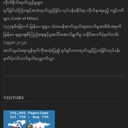
တိုက်ရိုက်ထုတ်လွှင့်မှုများ
ရုပ်မြင်သံကြားနှင့်အသံထုတ်လွှင့်ခြင်း လုပ်ငန်းဆိုင်ရာ လိုက်နာရမည့် ကျင့်ဝတ်
များ (Code of Ethics)
(၇၅)နှစ်မြောက် မြန်မာ-ရုရှား သံတမန်ဆက်သွယ်ထူထောင်မှုအထိမ်းအမှတ်
မြန်မာ-ရုရှားချစ်ကြည်ရေးနှင့်ပူးပေါင်းဆောင်ရွက်မှု သမိုင်းဓာတ်ပုံမှတ်တမ်း
(၁၉၄၈-၂၀၂၃)
ဆက်သွယ်ရေးကွန်ရက်ကိုအသုံးပြု၍ ရုပ်ရှင်ကားထုတ်လွှင့်ပြသခြင်းလုပ်ငန်း
မှတ်ပုံတင်လက်မှတ်လျှောက်လွှာ
VISITORS