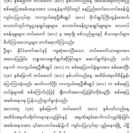
(၇၈) နှစ်မြောက် တပ်မတော် (လေ) နှစ်ပတ်လည်နေ့ အထိမ်းအမှတ်ဂုဏ်ပြု
စစ်ရေးပြအခမ်းအနားအား ယနေ့နံနက်ပိုင်းတွင် နေပြည်တော်လေတပ်စခန်း၌
ကျင်းပပြုလုပ်ရာ ကာကွယ်ရေးဦးစီးချုပ် (လေ) ဗိုလ်ချုပ်ကြီးထွန်းအောင်၊
လေတပ်ကွပ်ကဲမှုဌာနချုပ်မှူးများ၊ လေတပ်စခန်းဌာနချုပ်မှူးများ၊ လေတပ်
စခန်းမှူးများ၊ တပ်မတော် (လေ) မှ အရာရှိ၊ စစ်သည်များနှင့် မိသားစုဝင်များ၊
ဖိတ်ကြားထားသူများ တက်ရောက်ကြသည်။
ဦးစွာ နိုင်ငံတော်အလံနှင့် ကျဆုံးလေပြီးသော တပ်မတော်သားများအား
အလေးပြုခြင်း၊ သစ္စာလေးချက်ရွတ်ဆိုခြင်းများ ဆောင်ရွက်ခဲ့သည်။ ယင်း
နောက် ကာကွယ်ရေးဦးစီးချုပ် (လေ) က စစ်ရေးပြတပ်ခွဲများအား စစ်ဆေးပြီး
(၇၈) နှစ်မြောက် တပ်မတော် (လေ) နှစ်ပတ်လည်နေ့ အထိမ်းအမှတ်မိန့်ခွန်း
ပြောကြားခဲ့သည်။ ဆက်လက်ပြီး ကာကွယ်ရေးဦးစီးချုပ် (လေ) က စစ်ရေးပြ
တပ်ခွဲများ၏ စစ်ကြောင်းပုံဖြင့် ချီတက်အလေးပြုခြင်းကိုခံယူပြီး စစ်ရေးပြ
အခမ်းအနားမှ ပြန်လည်ထွက်ခွာခဲ့သည်။
အလားတူ (၇၈) နှစ်မြောက် တပ်မတော် (လေ) နှစ်ပတ်လည်နေ့
အထိမ်းအမှတ်ပရိတ်တရားနာယူခြင်းနှင့် အရုဏ်ဆွမ်းဆက်ကပ်လှူဒါန်းခြင်း
အခမ်းအနားအား ၎င်းလေတပ်စခန်း၌ပင် ကျင်းပပြုလုပ်ရာ ပျဉ်းမနားမြို့ ပါဠိ