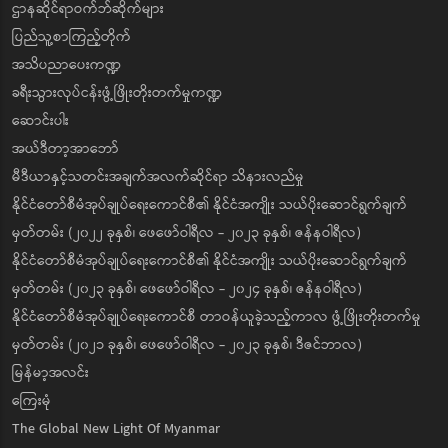
ဌာနဆိုင်ရာဝက်ဘ်ဆိုက်များ
ပြည်သူ့စာကြည့်တိုက်
အသိပညာပေးကဏ္ဍ
ခရီးသွားလုပ်ငန်းဖွံ့ဖြိုးတိုးတက်မှုကဏ္ဍ
ဆောင်းပါး
အယ်ဒီတာ့အာဘော်
မီဒီယာနှင့်သတင်းအချက်အလက်ဆိုင်ရာ သိနားလည်မှု
နိုင်ငံတော်စီမံအုပ်ချုပ်ရေးကောင်စီ၏ နိုင်ငံအကျိုး သယ်ပိုးဆောင်ရွက်ချက်
မှတ်တမ်း (၂၀၂၂ ခုနှစ်၊ ဖေဖော်ဝါရီလ - ၂၀၂၃ ခုနှစ်၊ ဇန်နဝါရီလ)
နိုင်ငံတော်စီမံအုပ်ချုပ်ရေးကောင်စီ၏ နိုင်ငံအကျိုး သယ်ပိုးဆောင်ရွက်ချက်
မှတ်တမ်း (၂၀၂၃ ခုနှစ်၊ ဖေဖော်ဝါရီလ - ၂၀၂၄ ခုနှစ်၊ ဇန်နဝါရီလ)
နိုင်ငံတော်စီမံအုပ်ချုပ်ရေးကောင်စီ တာဝန်ယူခဲ့သည့်ကာလ ဖွံ့ဖြိုးတိုးတက်မှု
မှတ်တမ်း (၂၀၂၁ ခုနှစ်၊ ဖေဖော်ဝါရီလ - ၂၀၂၃ ခုနှစ်၊ ဒီဇင်ဘာလ)
မြန်မာ့အလင်း
ကြေးမုံ
The Global New Light Of Myanmar