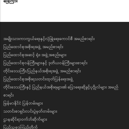
ဖြေကြား
အမျိုးသားကာကွယ်ရေးနှင့်လုံခြုံရေးကောင်စီ အမည်စာရင်း
ပြည်ထောင်စုအစိုးရအဖွဲ့ အမည်စာရင်း
ပြည်ထောင်စုအဆင့် ရုံး၊ အဖွဲ့အစည်းများ
ပြည်ထောင်စုဝန်ကြီးများနှင့် ဒုတိယဝန်ကြီးများစာရင်း
တိုင်းဒေသကြီး/ပြည်နယ်အစိုးရအဖွဲ့ အမည်စာရင်း
ပြည်ထောင်စုအစိုးရသတင်းထုတ်ပြန်ရေးအဖွဲ့
တိုင်းဒေသကြီးနှင့် ပြည်နယ်အစိုးရများ၏ ပြောရေးဆိုခွင့်ပုဂ္ဂိုလ်များ အမည်
စာရင်း
မြန်မာနိုင်ငံ ပြန်တမ်းများ
သတင်းစာရှင်းလင်းပွဲမှတ်တမ်းများ
ဌာနဆိုင်ရာဝက်ဘ်ဆိုက်များ
ပြည်သူ့စာကြည့်တိုက်