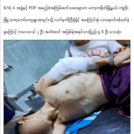
KNLA အဖွဲ့နှင့် PDF အမည်ခံအကြမ်းဖက်သမားများက ကော့ကရိတ်မြို့နယ်၊ ကျုံဒိုး
မြို့၊ ကော့ဘော်ကျေးရွာအတွင်းသို့ လက်နက်ကြီးဖြင့် အကြောင်းမဲ့ လာရောက်ပစ်ခတ်ခဲ့
မှုကြောင့် ကလေးငယ် ၂ ဦး အပါအဝင် အပြစ်မဲ့အရပ်သားပြည်သူ ၆ ဦး သေဆုံး