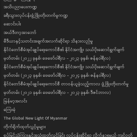
အသိပညာပေးကဏ္ဍ
ခရီးသွားလုပ်ငန်းဖွံ့ဖြိုးတိုးတက်မှုကဏ္ဍ
ဆောင်းပါး
အယ်ဒီတာ့အာဘော်
မီဒီယာနှင့်သတင်းအချက်အလက်ဆိုင်ရာ သိနားလည်မှု
နိုင်ငံတော်စီမံအုပ်ချုပ်ရေးကောင်စီ၏ နိုင်ငံအကျိုး သယ်ပိုးဆောင်ရွက်ချက်
မှတ်တမ်း (၂၀၂၂ ခုနှစ်၊ ဖေဖော်ဝါရီလ - ၂၀၂၃ ခုနှစ်၊ ဇန်နဝါရီလ)
နိုင်ငံတော်စီမံအုပ်ချုပ်ရေးကောင်စီ၏ နိုင်ငံအကျိုး သယ်ပိုးဆောင်ရွက်ချက်
မှတ်တမ်း (၂၀၂၃ ခုနှစ်၊ ဖေဖော်ဝါရီလ - ၂၀၂၄ ခုနှစ်၊ ဇန်နဝါရီလ)
နိုင်ငံတော်စီမံအုပ်ချုပ်ရေးကောင်စီ တာဝန်ယူခဲ့သည့်ကာလ ဖွံ့ဖြိုးတိုးတက်မှု
မှတ်တမ်း (၂၀၂၁ ခုနှစ်၊ ဖေဖော်ဝါရီလ - ၂၀၂၃ ခုနှစ်၊ ဒီဇင်ဘာလ)
မြန်မာ့အလင်း
ကြေးမုံ
The Global New Light Of Myanmar
တိုက်ရိုက်ထုတ်လွှင့်မှုများ
ရုပ်မြင်သံကြားနှင့်အသံထုတ်လွှင့်ခြင်း လုပ်ငန်းဆိုင်ရာ လိုက်နာရမည့် ကျင့်ဝတ်