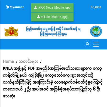
Skip
Myanmar
English
to
MOI News Mobile App
main
mTube Mobile App
content
Home
သတင်းများ
/
/
Breadcrumb
KNLA အဖွဲ့နှင့် PDF အမည်ခံအကြမ်းဖက်သမားများက ကော့
ကရိတ်မြို့နယ်၊ ကျုံဒိုးမြို့၊ ကော့ဘော်ကျေးရွာအတွင်းသို့
လက်နက်ကြီးဖြင့် အကြောင်းမဲ့ လာရောက်ပစ်ခတ်ခဲ့မှုကြောင့်
ကလေးငယ် ၂ ဦး အပါအဝင် အပြစ်မဲ့အရပ်သားပြည်သူ ၆ ဦး
သေဆုံး