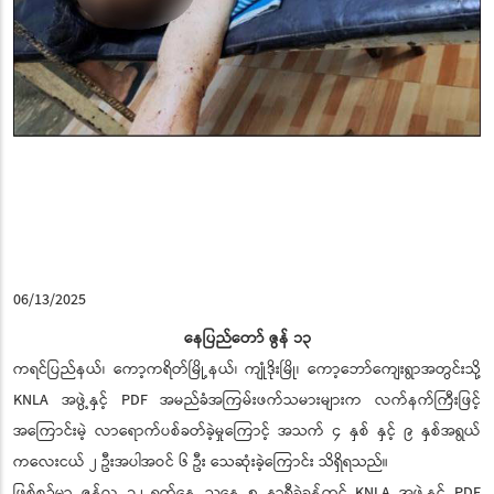
06/13/2025
နေပြည်တော် ဇွန် ၁၃
ကရင်ပြည်နယ်၊ ကော့ကရိတ်မြို့နယ်၊ ကျုံဒိုးမြို၊ ကော့ဘော်ကျေးရွာအတွင်းသို့
KNLA အဖွဲ့နှင့် PDF အမည်ခံအကြမ်းဖက်သမားများက လက်နက်ကြီးဖြင့်
အကြောင်းမဲ့ လာရောက်ပစ်ခတ်ခဲ့မှုကြောင့် အသက် ၄ နှစ် နှင့် ၉ နှစ်အရွယ်
ကလေးငယ် ၂ ဦးအပါအဝင် ၆ ဦး သေဆုံးခဲ့ကြောင်း သိရှိရသည်။
ဖြစ်စဉ်မှာ ဇွန်လ ၁၂ ရက်နေ့ ညနေ ၅ နာရီခွဲခန့်တွင် KNLA အဖွဲ့နှင့် PDF