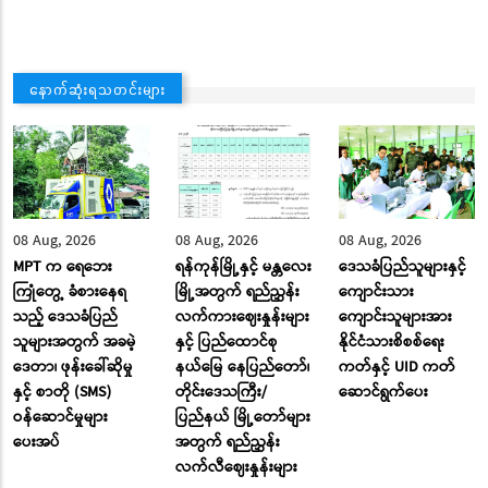
နောက်ဆုံးရသတင်းများ
08 Aug, 2026
08 Aug, 2026
08 Aug, 2026
MPT က ရေဘေး
ရန်ကုန်မြို့နှင့် မန္တလေး
ဒေသခံပြည်သူများနှင့်
ကြုံတွေ့ ခံစားနေရ
မြို့အတွက် ရည်ညွှန်း
ကျောင်းသား
သည့် ဒေသခံပြည်
လက်ကားဈေးနှုန်းများ
ကျောင်းသူများအား
သူများအတွက် အခမဲ့
နှင့် ပြည်ထောင်စု
နိုင်ငံသားစိစစ်ရေး
ဒေတာ၊ ဖုန်းခေါ်ဆိုမှု
နယ်မြေ နေပြည်တော်၊
ကတ်နှင့် UID ကတ်
နှင့် စာတို (SMS)
တိုင်းဒေသကြီး/
ဆောင်ရွက်ပေး
ဝန်ဆောင်မှုများ
ပြည်နယ် မြို့တော်များ
ပေးအပ်
အတွက် ရည်ညွှန်း
လက်လီဈေးနှုန်းများ