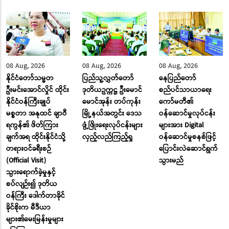
08 Aug, 2026
08 Aug, 2026
08 Aug, 2026
နိုင်ငံတော်သမ္မတ
ပြည်သူ့လွှတ်တော်
နေပြည်တော်
ဦးမင်းအောင်လှိုင် ထိုင်း
ဒုတိယဥက္ကဋ္ဌ ဦးမောင်
စည်ပင်သာယာရေး
နိုင်ငံဝန်ကြီးချုပ်
မောင်အုန်း တပ်ကုန်း
ကော်မတီ၏
မစ္စတာ အနုထင် ချာဝီ
မြို့နယ်အတွင်း ဒေသ
ဝန်ဆောင်မှုလုပ်ငန်း
ရကွန်၏ ဖိတ်ကြား
ဖွံ့ဖြိုးရေးလုပ်ငန်းများ
များအား Digital
ချက်အရ ထိုင်းနိုင်ငံသို့
လှည့်လည်ကြည့်ရှု
ဝန်ဆောင်မှုစနစ်ဖြင့်
တရားဝင်ခရီးစဉ်
ပြောင်းလဲဆောင်ရွက်
(Official Visit)
သွားမည်
သွားရောက်ခဲ့မှုနှင့်
စပ်လျဉ်း၍ ဒုတိယ
ဝန်ကြီး ဒေါက်တာခိုင်
ခိုင်စိုးက မီဒီယာ
များ၏မေးမြန်းမှုများ