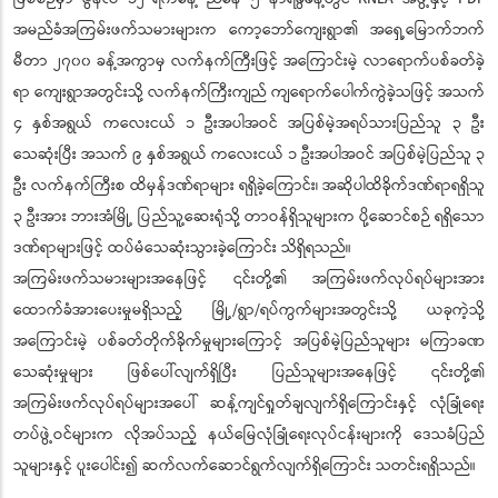
အမည်ခံအကြမ်းဖက်သမားများက ကော့ဘော်ကျေးရွာ၏ အရှေ့မြောက်ဘက်
မီတာ ၂၇၀၀ ခန့်အကွာမှ လက်နက်ကြီးဖြင့် အကြောင်းမဲ့ လာရောက်ပစ်ခတ်ခဲ့
ရာ ကျေးရွာအတွင်းသို့ လက်နက်ကြီးကျည် ကျရောက်ပေါက်ကွဲခဲ့သဖြင့် အသက်
၄ နှစ်အရွယ် ကလေးငယ် ၁ ဦးအပါအဝင် အပြစ်မဲ့အရပ်သားပြည်သူ ၃ ဦး
သေဆုံးပြီး အသက် ၉ နှစ်အရွယ် ကလေးငယ် ၁ ဦးအပါအဝင် အပြစ်မဲ့ပြည်သူ ၃
ဦး လက်နက်ကြီးစ ထိမှန်ဒဏ်ရာများ ရရှိခဲ့ကြောင်း၊ အဆိုပါထိခိုက်ဒဏ်ရာရရှိသူ
၃ ဦးအား ဘားအံမြို့ ပြည်သူ့ဆေးရုံသို့ တာဝန်ရှိသူများက ပို့ဆောင်စဉ် ရရှိသော
ဒဏ်ရာများဖြင့် ထပ်မံသေဆုံးသွားခဲ့ကြောင်း သိရှိရသည်။
အကြမ်းဖက်သမားများအနေဖြင့် ၎င်းတို့၏ အကြမ်းဖက်လုပ်ရပ်များအား
ထောက်ခံအားပေးမှုမရှိသည့် မြို့/ရွာ/ရပ်ကွက်များအတွင်းသို့ ယခုကဲ့သို့
အကြောင်းမဲ့ ပစ်ခတ်တိုက်ခိုက်မှုများကြောင့် အပြစ်မဲ့ပြည်သူများ မကြာခဏ
သေဆုံးမှုများ ဖြစ်ပေါ်လျက်ရှိပြီး ပြည်သူများအနေဖြင့် ၎င်းတို့၏
အကြမ်းဖက်လုပ်ရပ်များအပေါ် ဆန့်ကျင်ရှုတ်ချလျက်ရှိကြောင်းနှင့် လုံခြုံရေး
တပ်ဖွဲ့ဝင်များက လိုအပ်သည့် နယ်မြေလုံခြုံရေးလုပ်ငန်းများကို ဒေသခံပြည်
သူများနှင့် ပူးပေါင်း၍ ဆက်လက်ဆောင်ရွက်လျက်ရှိကြောင်း သတင်းရရှိသည်။