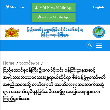
Skip
Myanmar
English
to
MOI News Mobile App
main
mTube Mobile App
content
Home
သတင်းများ
/
/
Breadcrumb
ပြည်ထောင်စုဝန်ကြီး ဦးကျော်စိုးဝင်း ဝန်ကြီးဌာနအဆင့်
အမျိုးသားသဘာဝဘေးအန္တရာယ်ဆိုင်ရာ စီမံခန့်ခွဲမှုကော်မတီ
အစည်းအဝေးသို့ တက်ရောက် ယာယီဘာရှာအဆောက်အအုံ
များ ဆောက်လုပ်ရန်ပြင်ဆင်ထားရှိမှု အခြေအနေများအား
ကြည့်ရှုစစ်ဆေး