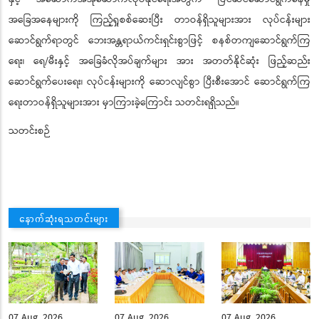
အခြေအနေများကို ကြည့်ရှုစစ်ဆေးပြီး တာဝန်ရှိသူများအား လုပ်ငန်းများ
ဆောင်ရွက်ရာတွင် ဘေးအန္တရာယ်ကင်းရှင်းစွာဖြင့် စနစ်တကျဆောင်ရွက်ကြ
ရေး၊ ရေ/မီးနှင့် အခြေခံလိုအပ်ချက်များ အား အတတ်နိုင်ဆုံး ဖြည့်ဆည်း
ဆောင်ရွက်ပေးရေး၊ လုပ်ငန်းများကို ဆောလျင်စွာ ပြီးစီးအောင် ဆောင်ရွက်ကြ
ရေးတာဝန်ရှိသူများအား မှာကြားခဲ့ကြောင်း သတင်းရရှိသည်။
သတင်းစဉ်
နောက်ဆုံးရသတင်းများ
07 Aug, 2026
07 Aug, 2026
07 Aug, 2026