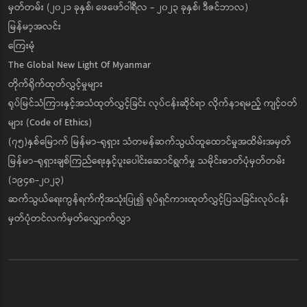
မှတ်တမ်း (၂၀၂၁ ခုနှစ်၊ ဖေဖော်ဝါရီလ - ၂၀၂၃ ခုနှစ်၊ ဒီဇင်ဘာလ)
မြန်မာ့အလင်း
ကြေးမုံ
The Global New Light Of Myanmar
တိုက်ရိုက်ထုတ်လွှင့်မှုများ
ရုပ်မြင်သံကြားနှင့်အသံထုတ်လွှင့်ခြင်း လုပ်ငန်းဆိုင်ရာ လိုက်နာရမည့် ကျင့်ဝတ်
များ (Code of Ethics)
(၇၅)နှစ်မြောက် မြန်မာ-ရုရှား သံတမန်ဆက်သွယ်ထူထောင်မှုအထိမ်းအမှတ်
မြန်မာ-ရုရှားချစ်ကြည်ရေးနှင့်ပူးပေါင်းဆောင်ရွက်မှု သမိုင်းဓာတ်ပုံမှတ်တမ်း
(၁၉၄၈-၂၀၂၃)
ဆက်သွယ်ရေးကွန်ရက်ကိုအသုံးပြု၍ ရုပ်ရှင်ကားထုတ်လွှင့်ပြသခြင်းလုပ်ငန်း
မှတ်ပုံတင်လက်မှတ်လျှောက်လွှာ