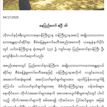
04/17/2025
နေပြည်တော် ဧပြီ ၁၆
ဟိုတယ်နှင့်ခရီးသွားလာရေးဝန်ကြီးဌာန ဝန်ကြီးဌာနအဆင့် အမျိုးသားသဘာဝ
ဘေးအန္တရာယ်ဆိုင်ရာ စီမံခန့်ခွဲမှုကော်မတီအစည်းအဝေးကို ယနေ့နံနက်ပိုင်း
တွင် ယင်းဝန်ကြီးဌာန ရုံးအမှတ် (၃၃) ၌ ကျင်းပရာ ပြည်ထောင်စုဝန်ကြီး ဦး
ကျော်စိုးဝင်း တက်ရောက်သည်။
အစည်းအဝေးတွင် ပြည်ထောင်စုဝန်ကြီးက အမျိုးသားသဘာဝဘေးအန္တရာယ်
ဆိုင်ရာ စီမံခန့်ခွဲမှုကော်မတီအနေဖြင့် ဝန်ကြီးဌာနအလိုက် ငလျင်ဘေးသင့်
အဆောက်အအုံများ၏ အဆင့်သတ်မှတ်ချက်များအား ထုတ်ပြန်ပေးလျက်ရှိ
ကြောင်း၊ ယင်းသတ်မှတ်ချက်များအရ မိမိတို့ဝန်ကြီးဌာနမှ ဝန်ထမ်းများ
နေထိုင်သော တိုက်/အဆောင်များအနက် အသေးစားပျက်စီးမှုစာရင်းတွင် ပါဝင်
သည့် တိုက်/အဆောင်များကို စစ်ဆေး၍ လိုအပ်သော ပြင်ဆင်မှုများ အမြန်