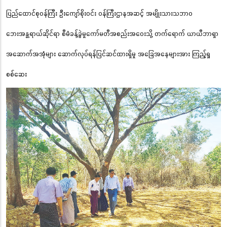
ပြည်ထောင်စုဝန်ကြီး ဦးကျော်စိုးဝင်း ဝန်ကြီးဌာနအဆင့် အမျိုးသားသဘာဝ
ဘေးအန္တရာယ်ဆိုင်ရာ စီမံခန့်ခွဲမှုကော်မတီအစည်းအဝေးသို့ တက်ရောက် ယာယီဘာရှာ
အဆောက်အအုံများ ဆောက်လုပ်ရန်ပြင်ဆင်ထားရှိမှု အခြေအနေများအား ကြည့်ရှု
စစ်ဆေး