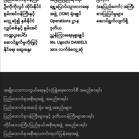
ဦးကိုကိုလွင် ထိုင်းနိုင်ငံ
ရွှေ့ပြောင်းသွားလာရေး
(နေပြည်တော်) အကြီး
စွမ်းအင်ဝန်ကြီးနှင့်
အဖွဲ့ (IOM) ရုံးချုပ်
စားပြုပြင်မှုများ
တွေ့ဆုံ၍ နှစ်နိုင်ငံ
Operations ဌာန
ဆောင်ရွက်လျက်ရှိ
လျှပ်စစ်နှင့် စွမ်းအင်
ဒုတိယ
ကဏ္ဍပူးပေါင်း
ညွှန်ကြားရေးမှူးချုပ်
ဆောင်ရွက်မှုတိုးမြှင့်
Ms. Ugochi DANIELS
နိုင်ရေး ဆွေးနွေး
အား လက်ခံတွေ့ဆုံ
အမျိုးသားကာကွယ်ရေးနှင့်လုံခြုံရေးကောင်စီ အမည်စာရင်း
ပြည်ထောင်စုအစိုးရအဖွဲ့ အမည်စာရင်း
ပြည်ထောင်စုအဆင့် ရုံး၊ အဖွဲ့အစည်းများ
ပြည်ထောင်စုဝန်ကြီးများနှင့် ဒုတိယဝန်ကြီးများစာရင်း
တိုင်းဒေသကြီး/ပြည်နယ်အစိုးရအဖွဲ့ အမည်စာရင်း
ပြည်ထောင်စုအစိုးရသတင်းထုတ်ပြန်ရေးအဖွဲ့