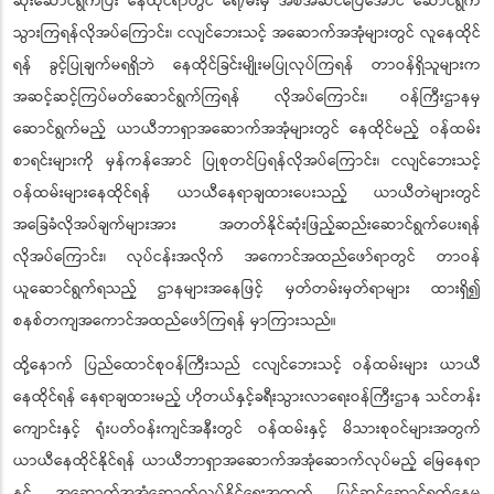
ဆုံး‌ဆောင်ရွက်ပြီး နေထိုင်ရာတွင် ရေ/မီးမှ အစအဆင်ပြေအောင် ဆောင်ရွက်
သွားကြရန်လိုအပ်ကြောင်း၊ ငလျင်ဘေးသင့် အဆောက်အအုံများတွင် လူနေထိုင်
ရန် ခွင့်ပြုချက်မရရှိဘဲ နေထိုင်ခြင်းမျိုးမပြုလုပ်ကြရန် တာဝန်ရှိသူများက
အဆင့်ဆင့်ကြပ်မတ်ဆောင်ရွက်ကြရန် လိုအပ်ကြောင်း၊ ဝန်ကြီးဌာနမှ
ဆောင်ရွက်မည့် ယာယီဘာရှာအဆောက်အအုံများတွင် နေထိုင်မည့် ဝန်ထမ်း
စာရင်းများကို မှန်ကန်အောင် ပြုစုတင်ပြရန်လိုအပ်ကြောင်း၊ ငလျင်ဘေးသင့်
ဝန်ထမ်းများနေထိုင်ရန် ယာယီနေရာချထားပေးသည့် ယာယီတဲများတွင်
အခြေခံလိုအပ်ချက်များအား အတတ်နိုင်ဆုံးဖြည့်ဆည်းဆောင်ရွက်ပေးရန်
လိုအပ်ကြောင်း၊ လုပ်ငန်းအလိုက် အကောင်အထည်ဖော်ရာတွင် တာဝန်
ယူဆောင်ရွက်ရသည့် ဌာနများအနေဖြင့် မှတ်တမ်းမှတ်ရာများ ထားရှိ၍
စနစ်တကျအကောင်အထည်ဖော်ကြရန် မှာကြားသည်။
ထို့နောက် ပြည်ထောင်စုဝန်ကြီးသည် ငလျင်ဘေးသင့် ဝန်ထမ်းများ ယာယီ
နေထိုင်ရန် နေရာချထားမည့် ဟိုတယ်နှင့်ခရီးသွားလာရေးဝန်ကြီးဌာန သင်တန်း
ကျောင်းနှင့် ရုံးပတ်ဝန်းကျင်အနီးတွင် ဝန်ထမ်းနှင့် မိသားစုဝင်များအတွက်
ယာယီနေထိုင်နိုင်ရန် ယာယီဘာရှာအဆောက်အအုံဆောက်လုပ်မည့် မြေနေရာ
နှင့် အဆောက်အအုံဆောက်လုပ်နိုင်ရေးအတွက် ပြင်ဆင်ဆောင်ရွက်နေမှု