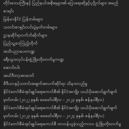
တိုင်းဒေသကြီးနှင့် ပြည်နယ်အစိုးရများ၏ ပြောရေးဆိုခွင့်ပုဂ္ဂိုလ်များ အမည်
စာရင်း
မြန်မာနိုင်ငံ ပြန်တမ်းများ
သတင်းစာရှင်းလင်းပွဲမှတ်တမ်းများ
ဌာနဆိုင်ရာဝက်ဘ်ဆိုက်များ
ပြည်သူ့စာကြည့်တိုက်
အသိပညာပေးကဏ္ဍ
ခရီးသွားလုပ်ငန်းဖွံ့ဖြိုးတိုးတက်မှုကဏ္ဍ
ဆောင်းပါး
အယ်ဒီတာ့အာဘော်
မီဒီယာနှင့်သတင်းအချက်အလက်ဆိုင်ရာ သိနားလည်မှု
နိုင်ငံတော်စီမံအုပ်ချုပ်ရေးကောင်စီ၏ နိုင်ငံအကျိုး သယ်ပိုးဆောင်ရွက်ချက်
မှတ်တမ်း (၂၀၂၂ ခုနှစ်၊ ဖေဖော်ဝါရီလ - ၂၀၂၃ ခုနှစ်၊ ဇန်နဝါရီလ)
နိုင်ငံတော်စီမံအုပ်ချုပ်ရေးကောင်စီ၏ နိုင်ငံအကျိုး သယ်ပိုးဆောင်ရွက်ချက်
မှတ်တမ်း (၂၀၂၃ ခုနှစ်၊ ဖေဖော်ဝါရီလ - ၂၀၂၄ ခုနှစ်၊ ဇန်နဝါရီလ)
နိုင်ငံတော်စီမံအုပ်ချုပ်ရေးကောင်စီ တာဝန်ယူခဲ့သည့်ကာလ ဖွံ့ဖြိုးတိုးတက်မှု