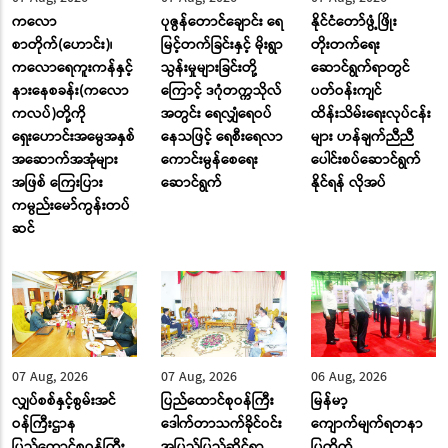
ကလော
ပုဇွန်တောင်ချောင်း ရေ
နိုင်ငံတော်ဖွံ့ဖြိုး
စာတိုက်(ဟောင်း)၊
မြင့်တက်ခြင်းနှင့် မိုးရွာ
တိုးတက်ရေး
ကလောရေကူးကန်နှင့်
သွန်းမှုများခြင်းတို့
ဆောင်ရွက်ရာတွင်
နားနေစခန်း(ကလော
ကြောင့် ဒဂုံတက္ကသိုလ်
ပတ်ဝန်းကျင်
ကလပ်)တို့ကို
အတွင်း ရေလျှံရေဝပ်
ထိန်းသိမ်းရေးလုပ်ငန်း
ရှေးဟောင်းအမွေအနှစ်
နေသဖြင့် ရေစီးရေလာ
များ ဟန်ချက်ညီညီ
အဆောက်အအုံများ
ကောင်းမွန်စေရေး
ပေါင်းစပ်ဆောင်ရွက်
အဖြစ် ကြေးပြား
ဆောင်ရွက်
နိုင်ရန် လိုအပ်
ကမ္ပည်းမော်ကွန်းတပ်
ဆင်
07 Aug, 2026
07 Aug, 2026
06 Aug, 2026
လျှပ်စစ်နှင့်စွမ်းအင်
ပြည်ထောင်စုဝန်ကြီး
မြန်မာ့
ဝန်ကြီးဌာန
ဒေါက်တာသက်ခိုင်ဝင်း
ကျောက်မျက်ရတနာ
ပြည်ထောင်စုဝန်ကြီး
အပြည်ပြည်ဆိုင်ရာ
ပြတိုက်