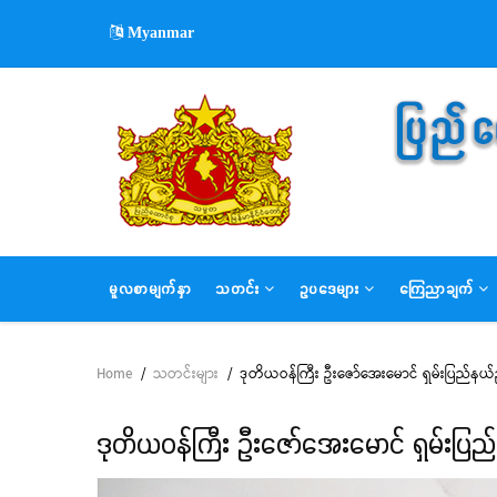
Skip
Myanmar
to
main
content
MAIN
မူလစာမျက်နှာ
သတင်း
ဥပဒေများ
ကြေညာချက်
NAVIGATION
Home
/
သတင်းများ
/
ဒုတိယဝန်ကြီး ဦးဇော်အေးမောင် ရှမ်းပြည်နယ်ည
Breadcrumb
ဒုတိယဝန်ကြီး ဦးဇော်အေးမောင် ရှမ်းပြည်