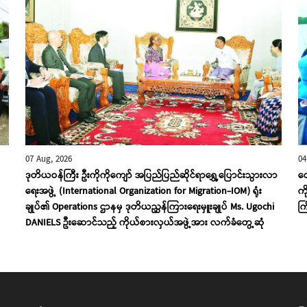
07 Aug, 2026
04
ဒုတိယဝန်ကြီး ဦးကိုကိုကျော် အပြည်ပြည်ဆိုင်ရာရွှေ့ပြောင်းသွားလာ
လေ
ရေးအဖွဲ့ (International Organization for Migration-IOM) ရုံး
ကိ
ချုပ်၏ Operations ဌာနမှ ဒုတိယညွှန်ကြားရေးမှူးချုပ် Ms. Ugochi
ကြ
DANIELS ဦးဆောင်သည့် ကိုယ်စားလှယ်အဖွဲ့အား လက်ခံတွေ့ဆုံ