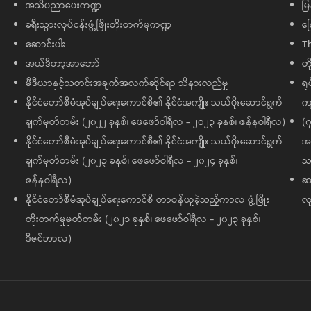
အသိပညာပေးကဏ္ဍ
မြ
ခရီးသွားလုပ်ငန်းဖွံ့ဖြိုးတိုးတက်မှုကဏ္ဍ
ကြ
ဆောင်းပါး
T
အယ်ဒီတာ့အာဘော်
တိ
မီဒီယာနှင့်သတင်းအချက်အလက်ဆိုင်ရာ သိနားလည်မှု
ရု
နိုင်ငံတော်စီမံအုပ်ချုပ်ရေးကောင်စီ၏ နိုင်ငံအကျိုး သယ်ပိုးဆောင်ရွက်
ကျ
ချက်မှတ်တမ်း (၂၀၂၂ ခုနှစ်၊ ဖေဖော်ဝါရီလ - ၂၀၂၃ ခုနှစ်၊ ဇန်နဝါရီလ)
(၇
နိုင်ငံတော်စီမံအုပ်ချုပ်ရေးကောင်စီ၏ နိုင်ငံအကျိုး သယ်ပိုးဆောင်ရွက်
အထ
ချက်မှတ်တမ်း (၂၀၂၃ ခုနှစ်၊ ဖေဖော်ဝါရီလ - ၂၀၂၄ ခုနှစ်၊
သမ
ဇန်နဝါရီလ)
ဆက
နိုင်ငံတော်စီမံအုပ်ချုပ်ရေးကောင်စီ တာဝန်ယူခဲ့သည့်ကာလ ဖွံ့ဖြိုး
လု
တိုးတက်မှုမှတ်တမ်း (၂၀၂၁ ခုနှစ်၊ ဖေဖော်ဝါရီလ - ၂၀၂၃ ခုနှစ်၊
ဒီဇင်ဘာလ)