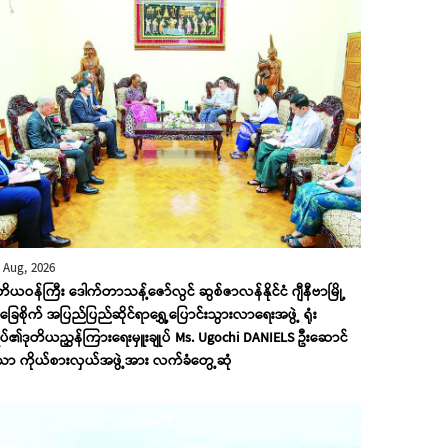
 Aug, 2026
တိယဝန်ကြီး ဒေါက်တာသန့်ဇော်လွင် ဆွစ်ဇာလန်နိုင်ငံ ဂျီနီဗာမြို့
ြေစိုက် အပြည်ပြည်ဆိုင်ရာရွှေ့ပြောင်းသွားလာရေးအဖွဲ့ ရုံး
ုပ်၏ဒုတိယညွှန်ကြားရေးမှူးချုပ် Ms. Ugochi DANIELS ဦးဆောင်
ော ကိုယ်စားလှယ်အဖွဲ့အား လက်ခံတွေ့ဆုံ