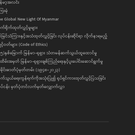
န်မာ့အလင်း
ေးမုံ
he Global New Light Of Myanmar
ုက်ရိုက်ထုတ်လွှင့်မှုများ
ပ်မြင်သံကြားနှင့်အသံထုတ်လွှင့်ခြင်း လုပ်ငန်းဆိုင်ရာ လိုက်နာရမည့်
င့်ဝတ်များ (Code of Ethics)
၅)နှစ်မြောက် မြန်မာ-ရုရှား သံတမန်ဆက်သွယ်ထူထောင်မှု
ိမ်းအမှတ် မြန်မာ-ရုရှားချစ်ကြည်ရေးနှင့်ပူးပေါင်းဆောင်ရွက်မှု
ိုင်းဓာတ်ပုံမှတ်တမ်း (၁၉၄၈-၂၀၂၃)
်သွယ်ရေးကွန်ရက်ကိုအသုံးပြု၍ ရုပ်ရှင်ကားထုတ်လွှင့်ပြသခြင်း
ပ်ငန်း မှတ်ပုံတင်လက်မှတ်လျှောက်လွှာ