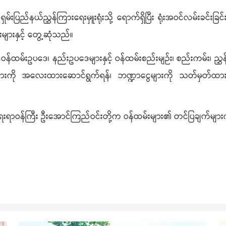
်းပြည်နယ်ညွှန်ကြားရေးမှူးရုံးသို့ ရောက်ရှိပြီး ရုံးအဝင်လမ်းခင်းခြင်
များနှင့် တွေ့ဆုံသည်။
ဝန်ထမ်းဥပဒေ၊ နည်းဥပဒေများနှင့် ဝန်ထမ်းစည်းမျဉ်း၊ စည်းကမ်း၊ ညွှန်ကြ
စ္စရပ်များကို အလေးထားဆောင်ရွက်ရန်၊ ဘဏ္ဍာငွေများကို သတ်မှတ်ထာ
ေးရာဝန်ကြီး ဦးအောင်ကြည်ဝင်းတို့က ဝန်ထမ်းများ၏ တင်ပြချက်များကို