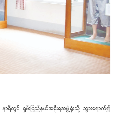
ရီတွင် ရှမ်းပြည်နယ်အစိုးရအဖွဲ့ရုံးသို့ သွားရောက်၍