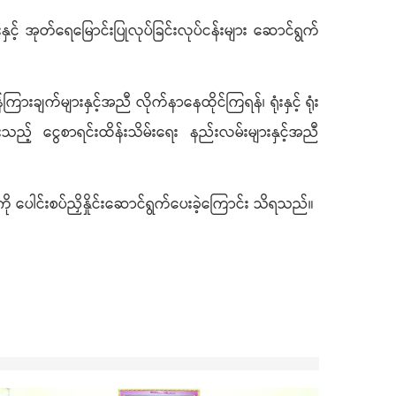
းနှင့် အုတ်ရေမြောင်းပြုလုပ်ခြင်းလုပ်ငန်းများ ဆောင်ရွက်
ားချက်များနှင့်အညီ လိုက်နာနေထိုင်ကြရန်၊ ရုံးနှင့် ရုံး
းသည့် ငွေစာရင်းထိန်းသိမ်းရေး နည်းလမ်းများနှင့်အညီ
 ပေါင်းစပ်ညှိနှိုင်းဆောင်ရွက်ပေးခဲ့ကြောင်း သိရသည်။