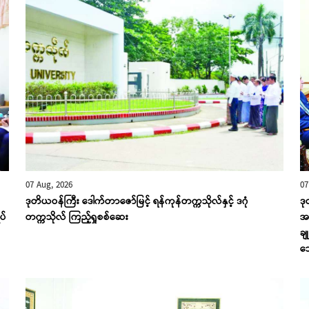
07 Aug, 2026
07
ဒုတိယဝန်ကြီး ဒေါက်တာဇော်မြင့် ရန်ကုန်တက္ကသိုလ်နှင့် ဒဂုံ
ဒု
ပ်
တက္ကသိုလ် ကြည့်ရှုစစ်ဆေး
အခ
ချ
သ