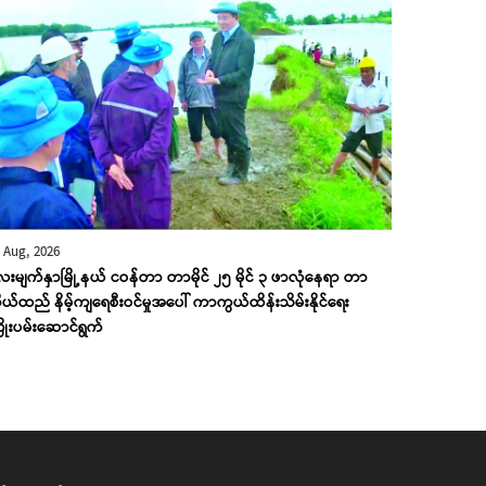
 Aug, 2026
းမျက်နှာမြို့နယ် ငဝန်တာ တာမိုင် ၂၅ မိုင် ၃ ဖာလုံနေရာ တာ
ုယ်ထည် နိမ့်ကျရေစီးဝင်မှုအပေါ် ကာကွယ်ထိန်းသိမ်းနိုင်ရေး
ိုးပမ်းဆောင်ရွက်