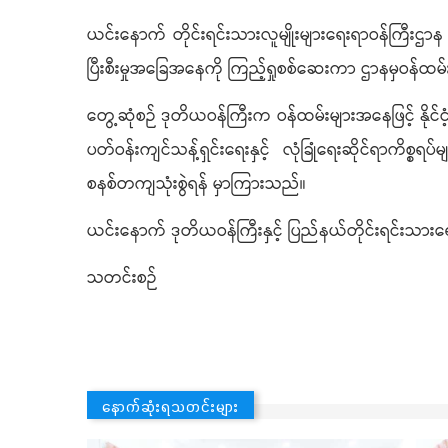
ယင်းနောက် တိုင်းရင်းသားလူမျိုးများရေးရာဝန်ကြီးဌာန ရှမ
ပြီးစီးမှုအခြေအနေကို ကြည့်ရှုစစ်ဆေးကာ ဌာနမှဝန်ထမ်း
တွေ့ဆုံစဉ် ဒုတိယဝန်ကြီးက ဝန်ထမ်းများအနေဖြင့် နိုင်ငံ့
ပတ်ဝန်းကျင်သန့်ရှင်းရေးနှင့် လုံခြုံရေးဆိုင်ရာကိ
စနစ်တကျသုံးစွဲရန် မှာကြားသည်။
ယင်းနောက် ဒုတိယဝန်ကြီးနှင့် ပြည်နယ်တိုင်းရင်းသားရ
သတင်းစဉ်
နောက်ဆုံးရသတင်းများ