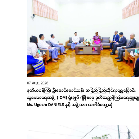
07 Aug, 2026
ဒုတိယဝန်ကြီး ဦးမောင်မောင်သန်း အပြည်ပြည်ဆိုင်ရာရွှေ့ပြောင်း
သွားလာရေးအဖွဲ့ (IOM) ရုံးချုပ် ဂျီနီဗာမှ ဒုတိယညွှန်ကြားရေးမှူးချု
Ms. Ugochi DANIELS နှင့် အဖွဲ့အား လက်ခံတွေ့ဆုံ