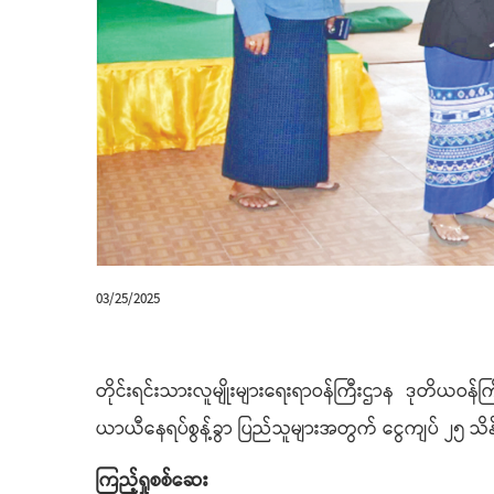
03/25/2025
တိုင်းရင်းသားလူမျိုးများရေးရာဝန်ကြီးဌာန ဒုတိယဝန်
ယာယီနေရပ်စွန့်ခွာ ပြည်သူများအတွက် ငွေကျပ် ၂၅ သိ
ကြည့်ရှုစစ်ဆေး