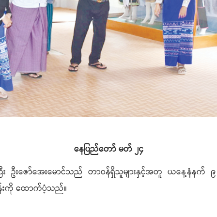
နေပြည်တော် မတ် ၂၄
ကြီး ဦးဇော်အေးမောင်သည် တာဝန်ရှိသူများနှင့်အတူ ယနေ့နံနက် ၉ နာ
န်းကို ထောက်ပံ့သည်။