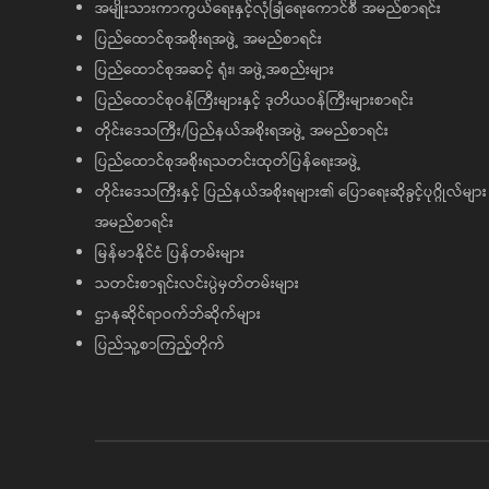
အမျိုးသားကာကွယ်ရေးနှင့်လုံခြုံရေးကောင်စီ အမည်စာရင်း
ပြည်ထောင်စုအစိုးရအဖွဲ့ အမည်စာရင်း
ပြည်ထောင်စုအဆင့် ရုံး၊ အဖွဲ့အစည်းများ
ပြည်ထောင်စုဝန်ကြီးများနှင့် ဒုတိယဝန်ကြီးများစာရင်း
တိုင်းဒေသကြီး/ပြည်နယ်အစိုးရအဖွဲ့ အမည်စာရင်း
ပြည်ထောင်စုအစိုးရသတင်းထုတ်ပြန်ရေးအဖွဲ့
တိုင်းဒေသကြီးနှင့် ပြည်နယ်အစိုးရများ၏ ပြောရေးဆိုခွင့်ပုဂ္ဂိုလ်များ
အမည်စာရင်း
မြန်မာနိုင်ငံ ပြန်တမ်းများ
သတင်းစာရှင်းလင်းပွဲမှတ်တမ်းများ
ဌာနဆိုင်ရာဝက်ဘ်ဆိုက်များ
ပြည်သူ့စာကြည့်တိုက်