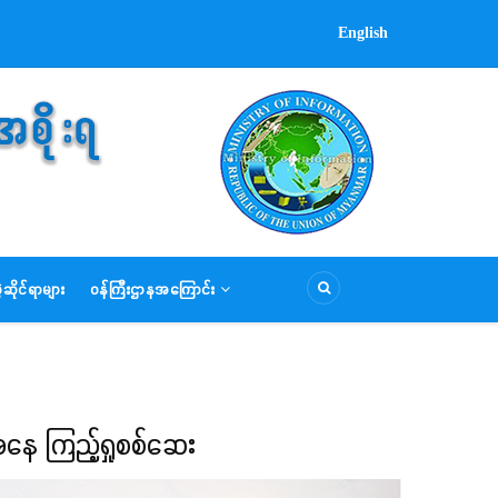
English
ဆိုင်ရာများ
ဝန်ကြီးဌာနအကြောင်း
ေအနေ ကြည့်ရှုစစ်ဆေး