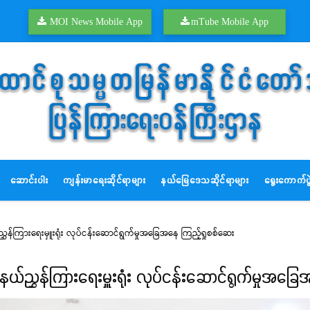
MOI News Mobile App
mTube Mobile App
ဆောင်းပါး
ကျန်းမာရေးဆိုင်ရာများ
နယ်မြေဒေသဆိုင်ရာများ
ရွေးကောက်ပွဲ
ွှန်ကြားရေးမှူးရုံး လုပ်ငန်းဆောင်ရွက်မှုအခြေအနေ ကြည့်ရှုစစ်ဆေး
နယ်ညွှန်ကြားရေးမှူးရုံး လုပ်ငန်းဆောင်ရွက်မှုအခြ