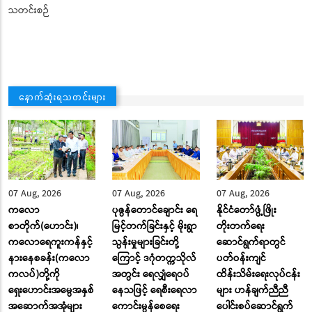
သတင်းစဉ်
နောက်ဆုံးရသတင်းများ
07 Aug, 2026
07 Aug, 2026
07 Aug, 2026
ကလော
ပုဇွန်တောင်ချောင်း ရေ
နိုင်ငံတော်ဖွံ့ဖြိုး
စာတိုက်(ဟောင်း)၊
မြင့်တက်ခြင်းနှင့် မိုးရွာ
တိုးတက်ရေး
ကလောရေကူးကန်နှင့်
သွန်းမှုများခြင်းတို့
ဆောင်ရွက်ရာတွင်
နားနေစခန်း(ကလော
ကြောင့် ဒဂုံတက္ကသိုလ်
ပတ်ဝန်းကျင်
ကလပ်)တို့ကို
အတွင်း ရေလျှံရေဝပ်
ထိန်းသိမ်းရေးလုပ်ငန်း
ရှေးဟောင်းအမွေအနှစ်
နေသဖြင့် ရေစီးရေလာ
များ ဟန်ချက်ညီညီ
အဆောက်အအုံများ
ကောင်းမွန်စေရေး
ပေါင်းစပ်ဆောင်ရွက်