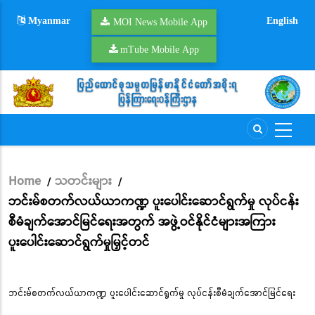
Skip
Myanmar
English
to
MOI News Mobile App
main
mTube Mobile App
content
Home
သတင်းများ
/
/
Breadcrumb
ဘင်းမ်စတက်လယ်ယာကဏ္ဍ ပူးပေါင်းဆောင်ရွက်မှု လုပ်ငန်း
စီမံချက်အောင်မြင်ရေးအတွက် အဖွဲ့ဝင်နိုင်ငံများအကြား
ပူးပေါင်းဆောင်ရွက်မှုမြှင့်တင်
ဘင်းမ်စတက်လယ်ယာကဏ္ဍ ပူးပေါင်းဆောင်ရွက်မှု လုပ်ငန်းစီမံချက်အောင်မြင်ရေး