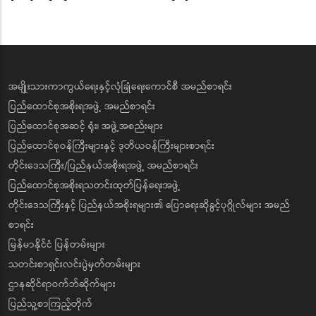
အမျိုးသားကာကွယ်ရေးနှင့်လုံခြုံရေးကောင်စီ အမည်စာရင်း
ပြည်ထောင်စုအစိုးရအဖွဲ့ အမည်စာရင်း
ပြည်ထောင်စုအဆင့် ရုံး၊ အဖွဲ့အစည်းများ
ပြည်ထောင်စုဝန်ကြီးများနှင့် ဒုတိယဝန်ကြီးများစာရင်း
တိုင်းဒေသကြီး/ပြည်နယ်အစိုးရအဖွဲ့ အမည်စာရင်း
ပြည်ထောင်စုအစိုးရသတင်းထုတ်ပြန်ရေးအဖွဲ့
တိုင်းဒေသကြီးနှင့် ပြည်နယ်အစိုးရများ၏ ပြောရေးဆိုခွင့်ပုဂ္ဂိုလ်များ အမည်
စာရင်း
မြန်မာနိုင်ငံ ပြန်တမ်းများ
သတင်းစာရှင်းလင်းပွဲမှတ်တမ်းများ
ဌာနဆိုင်ရာဝက်ဘ်ဆိုက်များ
ပြည်သူ့စာကြည့်တိုက်