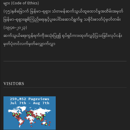
များ (Code of Ethics)
(၇၅)နှစ်မြောက် မြန်မာ-ရုရှား သံတမန်ဆက်သွယ်ထူထောင်မှုအထိမ်းအမှတ်
မြန်မာ-ရုရှားချစ်ကြည်ရေးနှင့်ပူးပေါင်းဆောင်ရွက်မှု သမိုင်းဓာတ်ပုံမှတ်တမ်း
(၁၉၄၈-၂၀၂၃)
ဆက်သွယ်ရေးကွန်ရက်ကိုအသုံးပြု၍ ရုပ်ရှင်ကားထုတ်လွှင့်ပြသခြင်းလုပ်ငန်း
မှတ်ပုံတင်လက်မှတ်လျှောက်လွှာ
VISITORS