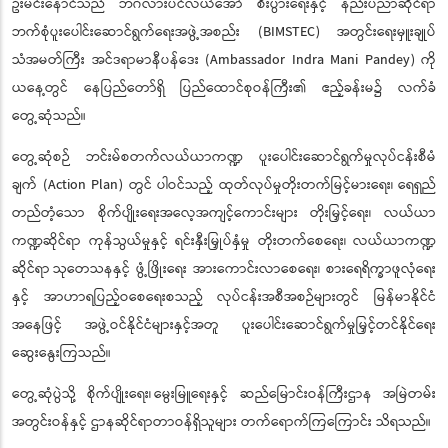
ဦးမင်းနောင်သည် ဘင်္ဂလားပင်လယ်အော် စီးပွားရေးနှင့် နည်းပညာဆိုင်ရာ
ဘက်စုံပူးပေါင်းဆောင်ရွက်ရေးအဖွဲ့အစည်း (BIMSTEC) အတွင်းရေးမှူးချုပ်
သံအမတ်ကြီး အင်ဒရာမာနီပန်ဒေး (Ambassador Indra Mani Pandey) ကို
ယနေ့တွင် နေပြည်တော်ရှိ ပြည်ထောင်စုဝန်ကြီး၏ ဧည့်ခန်းမ၌ လက်ခံ
တွေ့ဆုံသည်။
တွေ့ဆုံစဉ် ဘင်းမ်စတက်လယ်ယာကဏ္ဍ ပူးပေါင်းဆောင်ရွက်မှုလုပ်ငန်းစီမံ
ချက် (Action Plan) တွင် ပါဝင်သည့် ထုတ်လုပ်မှုတိုးတက်မြင့်မားရေး၊ ရေရှည်
တည်တံ့သော စိုက်ပျိုးရေးအလေ့အကျင့်ကောင်းများ တိုးမြှင့်ရေး၊ လယ်ယာ
ကဏ္ဍဆိုင်ရာ ကုန်သွယ်မှုနှင့် ရင်းနှီးမြှုပ်နှံမှု တိုးတက်စေရေး၊ လယ်ယာကဏ္ဍ
ဆိုင်ရာ သုတေသနနှင့် ဖွံ့ဖြိုးရေး အားကောင်းလာစေရေး၊ စားရေရိက္ခာဖူလုံရေး
နှင့် အာဟာရပြည့်ဝစေရေးစသည့် လုပ်ငန်းအစီအစဉ်များတွင် မြန်မာနိုင်ငံ
အနေဖြင့် အဖွဲ့ဝင်နိုင်ငံများနှင့်အတူ ပူးပေါင်းဆောင်ရွက်မှုမြှင့်တင်နိုင်ရေး
ဆွေးနွေးကြသည်။
တွေ့ဆုံပွဲသို့ စိုက်ပျိုးရေး၊ မွေးမြူရေးနှင့် ဆည်မြောင်းဝန်ကြီးဌာန အမြဲတမ်း
အတွင်းဝန်နှင့် ဌာနဆိုင်ရာတာဝန်ရှိသူများ တက်ရောက်ကြကြောင်း သိရသည်။