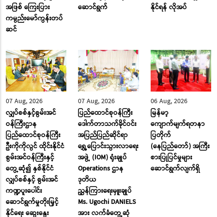
အဖြစ် ကြေးပြား
ဆောင်ရွက်
နိုင်ရန် လိုအပ်
ကမ္ပည်းမော်ကွန်းတပ်
ဆင်
07 Aug, 2026
07 Aug, 2026
06 Aug, 2026
လျှပ်စစ်နှင့်စွမ်းအင်
ပြည်ထောင်စုဝန်ကြီး
မြန်မာ့
ဝန်ကြီးဌာန
ဒေါက်တာသက်ခိုင်ဝင်း
ကျောက်မျက်ရတနာ
ပြည်ထောင်စုဝန်ကြီး
အပြည်ပြည်ဆိုင်ရာ
ပြတိုက်
ဦးကိုကိုလွင် ထိုင်းနိုင်ငံ
ရွှေ့ပြောင်းသွားလာရေး
(နေပြည်တော်) အကြီး
စွမ်းအင်ဝန်ကြီးနှင့်
အဖွဲ့ (IOM) ရုံးချုပ်
စားပြုပြင်မှုများ
တွေ့ဆုံ၍ နှစ်နိုင်ငံ
Operations ဌာန
ဆောင်ရွက်လျက်ရှိ
လျှပ်စစ်နှင့် စွမ်းအင်
ဒုတိယ
ကဏ္ဍပူးပေါင်း
ညွှန်ကြားရေးမှူးချုပ်
ဆောင်ရွက်မှုတိုးမြှင့်
Ms. Ugochi DANIELS
နိုင်ရေး ဆွေးနွေး
အား လက်ခံတွေ့ဆုံ