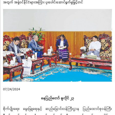
အတွက် အဖွဲ့ဝင်နိုင်ငံများအကြား ပူးပေါင်းဆောင်ရွက်မှုမြှင့်တင်
07/24/2024
နေပြည်တော် ဇူလိုင် ၂၃
စိုက်ပျိုးရေး၊ မွေးမြူရေးနှင့် ဆည်မြောင်းဝန်ကြီးဌာန ပြည်ထောင်စုဝန်ကြီး