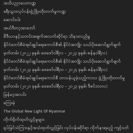
အသိပညာပေးကဏ္ဍ
ခရီးသွားလုပ်ငန်းဖွံ့ဖြိုးတိုးတက်မှုကဏ္ဍ
ဆောင်းပါး
အယ်ဒီတာ့အာဘော်
မီဒီယာနှင့်သတင်းအချက်အလက်ဆိုင်ရာ သိနားလည်မှု
နိုင်ငံတော်စီမံအုပ်ချုပ်ရေးကောင်စီ၏ နိုင်ငံအကျိုး သယ်ပိုးဆောင်ရွက်ချက်
မှတ်တမ်း (၂၀၂၂ ခုနှစ်၊ ဖေဖော်ဝါရီလ - ၂၀၂၃ ခုနှစ်၊ ဇန်နဝါရီလ)
နိုင်ငံတော်စီမံအုပ်ချုပ်ရေးကောင်စီ၏ နိုင်ငံအကျိုး သယ်ပိုးဆောင်ရွက်ချက်
မှတ်တမ်း (၂၀၂၃ ခုနှစ်၊ ဖေဖော်ဝါရီလ - ၂၀၂၄ ခုနှစ်၊ ဇန်နဝါရီလ)
နိုင်ငံတော်စီမံအုပ်ချုပ်ရေးကောင်စီ တာဝန်ယူခဲ့သည့်ကာလ ဖွံ့ဖြိုးတိုးတက်မှု
မှတ်တမ်း (၂၀၂၁ ခုနှစ်၊ ဖေဖော်ဝါရီလ - ၂၀၂၃ ခုနှစ်၊ ဒီဇင်ဘာလ)
မြန်မာ့အလင်း
ကြေးမုံ
The Global New Light Of Myanmar
တိုက်ရိုက်ထုတ်လွှင့်မှုများ
ရုပ်မြင်သံကြားနှင့်အသံထုတ်လွှင့်ခြင်း လုပ်ငန်းဆိုင်ရာ လိုက်နာရမည့် ကျင့်ဝတ်