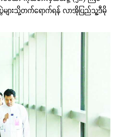
ားသို့တက်ရောက်ရန် လာအိုပြည်သူ့ဒီမို