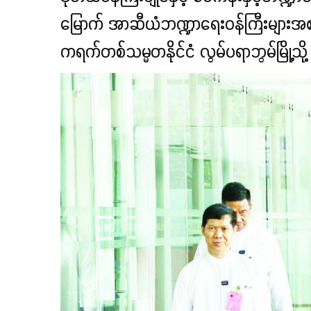
မြောက် အာဆီယံဘဏ္ဍာရေးဝန်ကြီးများအစည်
ကရက်တစ်သမ္မတနိုင်ငံ လွမ်ပရာဘွမ်မြို့သို့