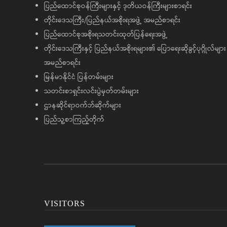
ပြည်ထောင်စုဝန်ကြီးများနှင့် ဒုတိယဝန်ကြီးများစာရင်း
တိုင်းဒေသကြီး/ပြည်နယ်အစိုးရအဖွဲ့ အမည်စာရင်း
ပြည်ထောင်စုအစိုးရသတင်းထုတ်ပြန်ရေးအဖွဲ့
တိုင်းဒေသကြီးနှင့် ပြည်နယ်အစိုးရများ၏ ပြောရေးဆိုခွင့်ပုဂ္ဂိုလ်များ
အမည်စာရင်း
မြန်မာနိုင်ငံ ပြန်တမ်းများ
သတင်းစာရှင်းလင်းပွဲမှတ်တမ်းများ
ဌာနဆိုင်ရာဝက်ဘ်ဆိုက်များ
ပြည်သူ့စာကြည့်တိုက်
VISITORS