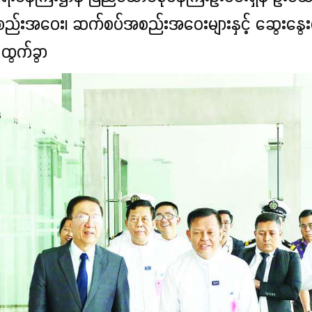
းအဝေး၊ ဆက်စပ်အစည်းအဝေးများနှင့် ဆွေးနွေးပွဲမျ
 ထွက်ခွာ