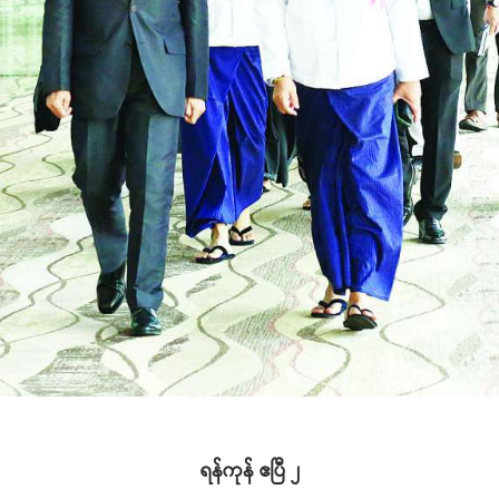
ရန်ကုန် ဧပြီ ၂