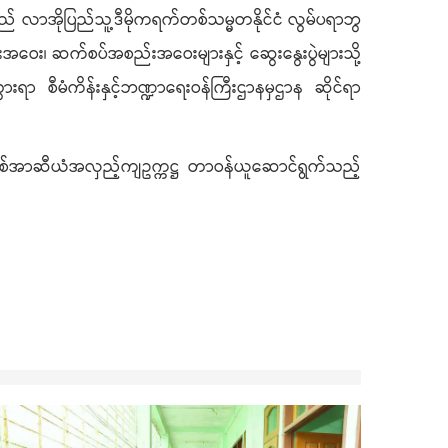
့သည် လာအိုပြည်သူ့ဒီမိုကရက်တစ်သမ္မတနိုင်ငံ လွမ်ပရာဘွ
အဝေး၊ ဆက်စပ်အစည်းအဝေးများနှင့် ဆွေးနွေးပွဲများသို့
ရာ စီမံကိန်းနှင့်ဘဏ္ဍာရေးဝန်ကြီးဌာနမှဌာန ဆိုင်ရာ
နှစ်အာဆီယံအလှည့်ကျဥက္ကဋ္ဌ တာဝန်ယူဆောင်ရွက်သည့်