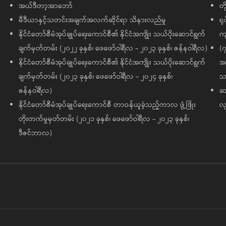
အယ်ဒီတာ့အာဘော်
တိ
မီဒီယာနှင့်သတင်းအချက်အလက်ဆိုင်ရာ သိနားလည်မှု
ရု
နိုင်ငံတော်စီမံအုပ်ချုပ်ရေးကောင်စီ၏ နိုင်ငံအကျိုး သယ်ပိုးဆောင်ရွက်
ကျ
ချက်မှတ်တမ်း (၂၀၂၂ ခုနှစ်၊ ဖေဖော်ဝါရီလ - ၂၀၂၃ ခုနှစ်၊ ဇန်နဝါရီလ)
(၇
နိုင်ငံတော်စီမံအုပ်ချုပ်ရေးကောင်စီ၏ နိုင်ငံအကျိုး သယ်ပိုးဆောင်ရွက်
အထ
ချက်မှတ်တမ်း (၂၀၂၃ ခုနှစ်၊ ဖေဖော်ဝါရီလ - ၂၀၂၄ ခုနှစ်၊
သမ
ဇန်နဝါရီလ)
ဆက
နိုင်ငံတော်စီမံအုပ်ချုပ်ရေးကောင်စီ တာဝန်ယူခဲ့သည့်ကာလ ဖွံ့ဖြိုး
လု
တိုးတက်မှုမှတ်တမ်း (၂၀၂၁ ခုနှစ်၊ ဖေဖော်ဝါရီလ - ၂၀၂၃ ခုနှစ်၊
ဒီဇင်ဘာလ)