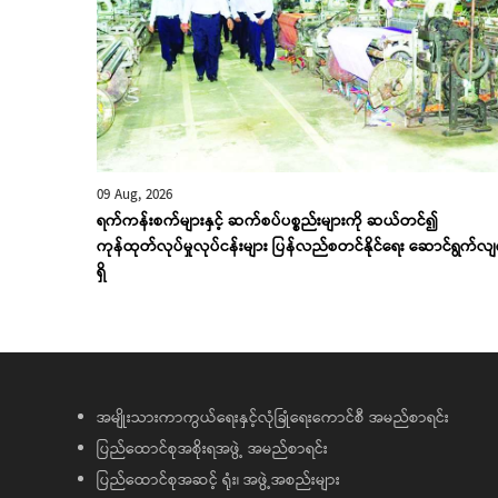
09 Aug, 2026
ရက်ကန်းစက်များနှင့် ဆက်စပ်ပစ္စည်းများကို ဆယ်တင်၍
ကုန်ထုတ်လုပ်မှုလုပ်ငန်းများ ပြန်လည်စတင်နိုင်ရေး ဆောင်ရွက်လ
ရှိ
အမျိုးသားကာကွယ်ရေးနှင့်လုံခြုံရေးကောင်စီ အမည်စာရင်း
ပြည်ထောင်စုအစိုးရအဖွဲ့ အမည်စာရင်း
ပြည်ထောင်စုအဆင့် ရုံး၊ အဖွဲ့အစည်းများ