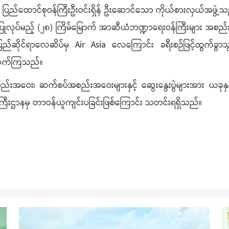
ီးဌာန ပြည်ထောင်စုဝန်ကြီးဦးဝင်းရှိန် ဦးဆောင်သော ကိုယ်စားလှယ်အဖွဲ
်းပပြုလုပ်မည့် (၂၈) ကြိမ်မြောက် အာဆီယံဘဏ္ဍာရေးဝန်ကြီးများ အစည်း
်ဆိုင်ရာလေဆိပ်မှ Air Asia လေကြောင်း ခရီးစဉ်ဖြင့်ထွက်ခွာသွား
တ်ဆက်ကြသည်။
ည်းအဝေး၊ ဆက်စပ်အစည်းအဝေးများနှင့် ဆွေးနွေးပွဲများအား ယခု
ကြီးဌာနမှ တာဝန်ယူကျင်းပခြင်းဖြစ်ကြောင်း သတင်းရရှိသည်။