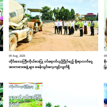
09 Aug, 2026
09
တိုင်းဒေသကြီးကိုယ်စားပြု ဝင်ရောက်ယှဉ်ပြိုင်မည့် ရိုးရာလက်ဝှေ့
စိ
အားကစားအဖွဲ့များ စခန်းသွင်းလေ့ကျင့်လျက်ရှိ
မြ