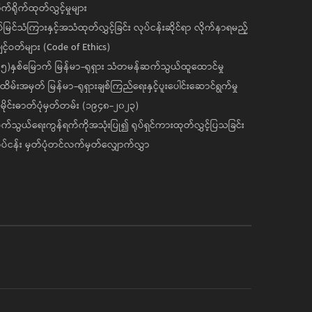
ုက်ရိုက်ထုတ်လွှင့်မှုများ
ပ်မြင်သံကြားနှင့်အသံထုတ်လွှင့်ခြင်း လုပ်ငန်းဆိုင်ရာ လိုက်နာရမည့်
င့်ဝတ်များ (Code of Ethics)
၅)နှစ်မြောက် မြန်မာ-ရုရှား သံတမန်ဆက်သွယ်ထူထောင်မှု
ိမ်းအမှတ် မြန်မာ-ရုရှားချစ်ကြည်ရေးနှင့်ပူးပေါင်းဆောင်ရွက်မှု
ိုင်းဓာတ်ပုံမှတ်တမ်း (၁၉၄၈-၂၀၂၃)
်သွယ်ရေးကွန်ရက်ကိုအသုံးပြု၍ ရုပ်ရှင်ကားထုတ်လွှင့်ပြသခြင်း
ပ်ငန်း မှတ်ပုံတင်လက်မှတ်လျှောက်လွှာ