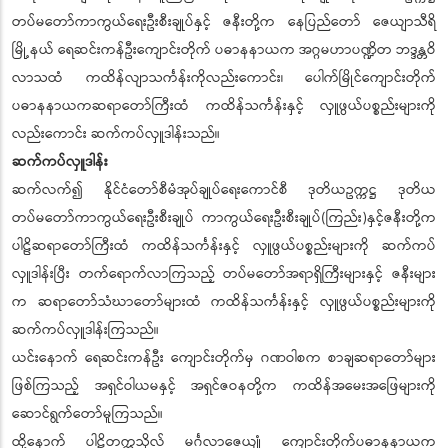
တပ်မတော်ကာကွယ်ရေးဦးစီးချုပ်နှင့် ဇနီးတို့က နေပြည်တော် ဇေယျာသီရိ
မြို့နယ် ရေဆင်းကန်ဦးကျောင်းတိုက် ပဓာနနာယက အဂ္ဂမဟာပဏ္ဍိတ ဘဒ္ဒန္တဝိ
လာသထံ ကထိန်လျာသင်္ကန်းကိုလည်းကောင်း၊ ပေါက်မြိုင်ကျောင်းတိုက်
ပဓာနနာယကဆရာတော်ကြီးထံ ကထိန်သင်္ကန်းနှင့် လှူဖွယ်ပစ္စည်းများကို
လည်းကောင်း ဆက်ကပ်လှူဒါန်းသည်။
ဆက်ကပ်လှူဒါန်း
ဆက်လက်၍ နိုင်ငံတော်စီမံအုပ်ချုပ်ရေးကောင်စီ ဒုတိယဥက္ကဋ္ဌ ဒုတိယ
တပ်မတော်ကာကွယ်ရေးဦးစီးချုပ် ကာကွယ်ရေးဦးစီးချုပ်(ကြည်း)နှင့်ဇနီးတို့က
ပါဠိဆရာတော်ကြီးထံ ကထိန်သင်္ကန်းနှင့် လှူဖွယ်ပစ္စည်းများကို ဆက်ကပ်
လှူဒါန်းပြီး တက်ရောက်လာကြသည့် တပ်မတော်အရာရှိကြီးများနှင့် ဇနီးများ
က ဆရာတော်သံဃာတော်များထံ ကထိန်သင်္ကန်းနှင့် လှူဖွယ်ပစ္စည်းများကို
ဆက်ကပ်လှူဒါန်းကြသည်။
ယင်းနောက် ရေဆင်းကန်ဦး ကျောင်းတိုက်မှ ဂဏဝါစက စာချဆရာတော်များ
ဖြစ်ကြသည့် အရှင်ဝါယမနှင့် အရှင်ဇဝနတို့က ကထိန်အမေးအဖြေများကို
ဆောင်ရွက်တော်မူကြသည်။
ထို့နောက် ပါဠိတက္ကသိုလ် မင်္ဂလာဇေယျုံ ကျောင်းတိုက်ပဓာနနာယက