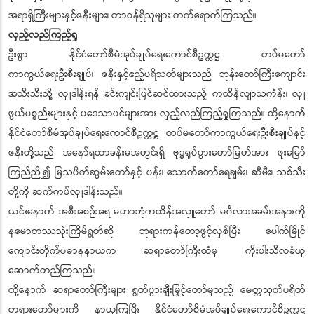
အရာရှိကြီးများနှင့်ဇနီးများ၊ တာဝန်ရှိသူများ တက်ရောက်ကြသည်။
လှည့်လည်ကြည့်ရှု
ဦးစွာ နိုင်ငံတော်စီမံအုပ်ချုပ်ရေးကောင်စီဥက္ကဋ္ဌ တပ်မတော်
ကာကွယ်ရေးဦးစီးချုပ်၊ ဇနီးနှင့်ဧည့်ပရိသတ်များသည် ဘုန်းတော်ကြီးကျောင်း
အသီးသီးသို့ လှူဒါန်းရန် ခင်းကျင်းပြင်ဆင်ထားသည့် ကထိန်လျာသင်္ကန်း၊ လှူ
ဖွယ်ပစ္စည်းများနှင့် ပဒေသာပင်များအား လှည့်လည်ကြည့်ရှုကြသည်။ ထို့နောက်
နိုင်ငံတော်စီမံအုပ်ချုပ်ရေးကောင်စီဥက္ကဋ္ဌ တပ်မတော်ကာကွယ်ရေးဦးစီးချုပ်နှင့်
ဇနီးတို့သည် အနော်ရထာခန်းမအတွင်းရှိ ဗုဒ္ဓရုပ်ပွားတော်မြတ်အား ဖူးမြော်
ကြည်ညို၍ မြသပိတ်ဆွမ်းတော်နှင့် ပန်း၊ သောက်တော်ရေချမ်း၊ ဆီမီး၊ သစ်သီး
တို့ကို ဆက်ကပ်လှူဒါန်းသည်။
ယင်းနောက် အစီအစဉ်အရ မဟာဘုံကထိန်အလှူတော် မင်္ဂလာအခမ်းအနားကို
နမောတဿသုံးကြိမ်ရွတ်ဆို ဘုရားကန်တော့ဖွင့်လှစ်ပြီး ပေါက်မြိုင်
ကျောင်းတိုက်ပဓာနနာယက ဆရာတော်ကြီးထံမှ ကိုးပါးသီလခံယူ
ဆောက်တည်ကြသည်။
ထို့နောက် ဆရာတော်ကြီးများ ရွတ်ပွားချီးမြှင့်တော်မူသည့် မေတ္တသုတ်ပရိတ်
တရားတော်များကို နာယူကြပြီး နိုင်ငံတော်စီမံအုပ်ချုပ်ရေးကောင်စီဥက္ကဋ္ဌ