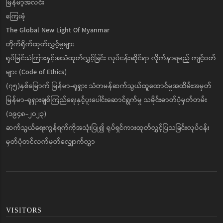
မြန်မာ့အလင်း
ကြေးမုံ
The Global New Light Of Myanmar
တိုက်ရိုက်ထုတ်လွှင့်မှုများ
ရုပ်မြင်သံကြားနှင့်အသံထုတ်လွှင့်ခြင်း လုပ်ငန်းဆိုင်ရာ လိုက်နာရမည့် ကျင့်ဝတ်
များ (Code of Ethics)
(၇၅)နှစ်မြောက် မြန်မာ-ရုရှား သံတမန်ဆက်သွယ်ထူထောင်မှုအထိမ်းအမှတ်
မြန်မာ-ရုရှားချစ်ကြည်ရေးနှင့်ပူးပေါင်းဆောင်ရွက်မှု သမိုင်းဓာတ်ပုံမှတ်တမ်း
(၁၉၄၈-၂၀၂၃)
ဆက်သွယ်ရေးကွန်ရက်ကိုအသုံးပြု၍ ရုပ်ရှင်ကားထုတ်လွှင့်ပြသခြင်းလုပ်ငန်း
မှတ်ပုံတင်လက်မှတ်လျှောက်လွှာ
VISITORS