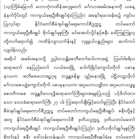
(၁၃)ကြိမ်မြောက် မဟာဘုံကထိန်အလှူတော် မင်္ဂလာအခမ်းအနားကို ယနေ့
နံနက်ပိုင်းတွင် ကာကွယ်ရေးဦးစီးချုပ်ရုံး(ကြည်း) အနော်ရထာခန်းမ၌ ကျင်းပ
ပြုလုပ်ရာ နိုင်ငံတော်စီမံအုပ်ချုပ်ရေးကောင်စီဥက္ကဋ္ဌ တပ်မတော်
ကာကွယ်ရေးဦးစီးချုပ် ဗိုလ်ချုပ်မှူးကြီး မင်းအောင်လှိုင်နှင့်ဇနီး ဒေါ်ကြူကြူလှ
တို့တက်ရောက်၍ ကထိန်လျာသင်္ကန်းနှင့် လှူဖွယ်ပစ္စည်းများ ဆက်ကပ်
လှူဒါန်းသည်။
အဆိုပါ အခမ်းအနားသို့ ဥပ္ပါတသန္တိစေတီတော်ဂေါပကအဖွဲ့ ဩဝါဒါစရိယ
ဆရာတော် နေပြည်တော် လယ်ဝေးမြို့ ပေါက်မြိုင်ကျောင်းတိုက် ပဓာန
နာယက အဘိဓဇမဟာရဋ္ဌဂုရု ဘဒ္ဒန္တဇနိန္ဒ၊ ပျဉ်းမနားမြို့ ပါဠိတက္ကသိုလ်
မင်္ဂလာဇေယျုံကျောင်းတိုက် ပဓာနနာယက၊ အဂ္ဂမဟာပဏ္ဍိတ၊ အဂ္ဂမဟာသဒ္ဓမ္မ
ဇောတိကဓဇ ဘဒ္ဒန္တဝိမလဗုဒ္ဓိဆရာတော်ကြီးများအမှူးပြုသည့် ပင့်ဖိတ်ထား
သော ဒေသခံဆရာတော်ကြီး ၂၇ ပါး ကြွရောက်ချီးမြှင့်တော်မူကြပြီး နိုင်ငံတော်
စီမံအုပ်ချုပ်ရေးကောင်စီဥက္ကဋ္ဌ တပ်မတော်ကာကွယ်ရေးဦးစီးချုပ်၊ ဇနီးတို့နှင့်
အတူ နိုင်ငံတော်စီမံအုပ်ချုပ်ရေးကောင်စီ ဒုတိယဥက္ကဋ္ဌ ဒုတိယတပ်မတော်
ကာကွယ်ရေးဦးစီးချုပ် ကာကွယ်ရေးဦးစီးချုပ်(ကြည်း) ဒုတိယဗိုလ်ချုပ်မှူးကြီး
စိုးဝင်းနှင့် ဇနီး ဒေါ်သန်းသန်းနွယ်၊ ကာကွယ်ရေးဦးစီးချုပ်ရုံးမှ တပ်မတော်