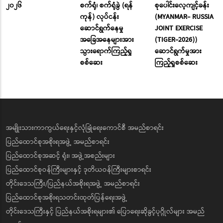
၂၀၂၆
စက်ရုံ၊ စက်ရုံခွဲ (ရန်
စုပေါင်းလေ့ကျင့်ခန်း
ကုန်) လုပ်ငန်း
(MYANMAR- RUSSIA
ဆောင်ရွက်နေမှု
JOINT EXERCISE
အခြေအနေများအား
(TIGER-2026))
သွားရောက်ကြည့်ရှု
ဆောင်ရွက်မှုအား
စစ်ဆေး
ကြည့်ရှုစစ်ဆေး
အမျိုးသားကာကွယ်ရေးနှင့်လုံခြုံရေးကောင်စီ အမည်စာရင်း
ပြည်ထောင်စုအစိုးရအဖွဲ့ အမည်စာရင်း
ပြည်ထောင်စုအဆင့် ရုံး၊ အဖွဲ့အစည်းများ
ပြည်ထောင်စုဝန်ကြီးများနှင့် ဒုတိယဝန်ကြီးများစာရင်း
တိုင်းဒေသကြီး/ပြည်နယ်အစိုးရအဖွဲ့ အမည်စာရင်း
ပြည်ထောင်စုအစိုးရသတင်းထုတ်ပြန်ရေးအဖွဲ့
တိုင်းဒေသကြီးနှင့် ပြည်နယ်အစိုးရများ၏ ပြောရေးဆိုခွင့်ပုဂ္ဂိုလ်များ အမည်