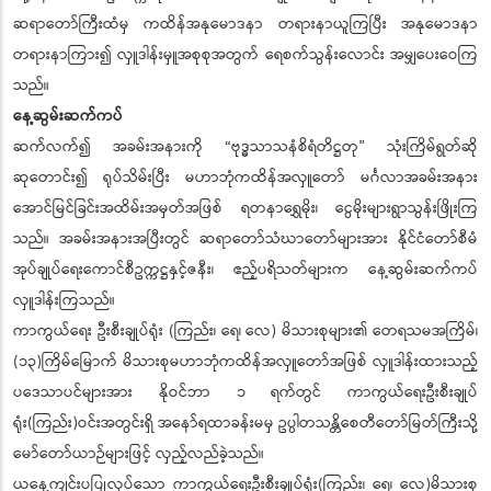
ဆရာတော်ကြီးထံမှ ကထိန်အနုမောဒနာ တရားနာယူကြပြီး အနုမောဒနာ
တရားနာကြား၍ လှူဒါန်းမှူအစုစုအတွက် ရေစက်သွန်းလောင်း အမျှပေးဝေကြ
သည်။
နေ့ဆွမ်းဆက်ကပ်
ဆက်လက်၍ အခမ်းအနားကို “ဗုဒ္ဓသာသနံစိရံတိဋ္ဌတု” သုံးကြိမ်ရွတ်ဆို
ဆုတောင်း၍ ရုပ်သိမ်းပြီး မဟာဘုံကထိန်အလှူတော် မင်္ဂလာအခမ်းအနား
အောင်မြင်ခြင်းအထိမ်းအမှတ်အဖြစ် ရတနာရွှေမိုး၊ ငွေမိုးများရွာသွန်းဖြိုးကြ
သည်။ အခမ်းအနားအပြီးတွင် ဆရာတော်သံဃာတော်များအား နိုင်ငံတော်စီမံ
အုပ်ချုပ်ရေးကောင်စီဥက္ကဋ္ဌနှင့်ဇနီး၊ ဧည့်ပရိသတ်များက နေ့ဆွမ်းဆက်ကပ်
လှူဒါန်းကြသည်။
ကာကွယ်ရေး ဦးစီးချုပ်ရုံး (ကြည်း၊ ရေ၊ လေ) မိသားစုများ၏ တေရသမအကြိမ်၊
(၁၃)ကြိမ်မြောက် မိသားစုမဟာဘုံကထိန်အလှူတော်အဖြစ် လှူဒါန်းထားသည့်
ပဒေသာပင်များအား နိုဝင်ဘာ ၁ ရက်တွင် ကာကွယ်ရေးဦးစီးချုပ်
ရုံး(ကြည်း)ဝင်းအတွင်းရှိ အနော်ရထာခန်းမမှ ဥပ္ပါတသန္တိစေတီတော်မြတ်ကြီးသို့
မော်တော်ယာဉ်များဖြင့် လှည့်လည်ခဲ့သည်။
ယနေ့ကျင်းပပြုလုပ်သော ကာကွယ်ရေးဦးစီးချုပ်ရုံး(ကြည်း၊ ရေ၊ လေ)မိသားစု