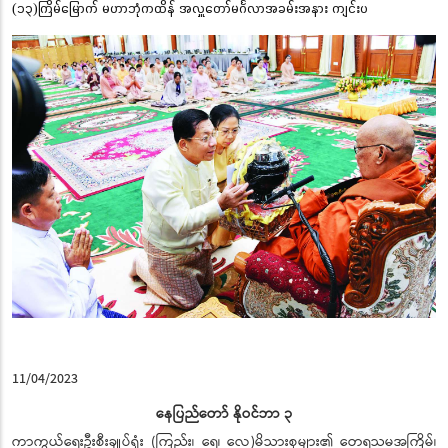
(၁၃)ကြိမ်မြောက် မဟာဘုံကထိန် အလှူတော်မင်္ဂလာအခမ်းအနား ကျင်းပ
11/04/2023
နေပြည်တော် နိုဝင်ဘာ ၃
ကာကွယ်ရေးဦးစီးချုပ်ရုံး (ကြည်း၊ ရေ၊ လေ)မိသားစုများ၏ တေရသမအကြိမ်၊