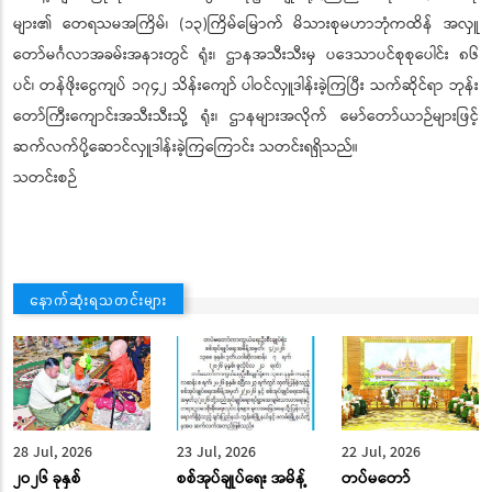
များ၏ တေရသမအကြိမ်၊ (၁၃)ကြိမ်မြောက် မိသားစုမဟာဘုံကထိန် အလှူ
တော်မင်္ဂလာအခမ်းအနားတွင် ရုံး၊ ဌာနအသီးသီးမှ ပဒေသာပင်စုစုပေါင်း ၈၆
ပင်၊ တန်ဖိုးငွေကျပ် ၁၇၄၂ သိန်းကျော် ပါဝင်လှူဒါန်းခဲ့ကြပြီး သက်ဆိုင်ရာ ဘုန်း
တော်ကြီးကျောင်းအသီးသီးသို့ ရုံး၊ ဌာနများအလိုက် မော်တော်ယာဉ်များဖြင့်
ဆက်လက်ပို့ဆောင်လှူဒါန်းခဲ့ကြကြောင်း သတင်းရရှိသည်။
သတင်းစဉ်
နောက်ဆုံးရသတင်းများ
28 Jul, 2026
23 Jul, 2026
22 Jul, 2026
၂ဝ၂၆ ခုနှစ်
စစ်အုပ်ချုပ်ရေး အမိန့်
တပ်မတော်