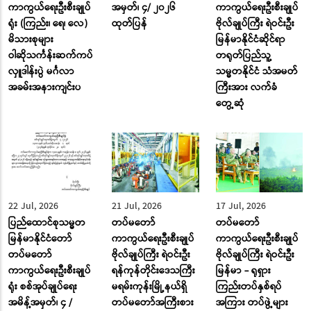
ကာကွယ်ရေးဦးစီးချုပ်
အမှတ်၊ ၄/ ၂၀၂၆
ကာကွယ်ရေးဦးစီးချုပ်
ရုံး (ကြည်း၊ ရေ၊ လေ)
ထုတ်ပြန်
ဗိုလ်ချုပ်ကြီး ရဲဝင်းဦး
မိသားစုများ
မြန်မာနိုင်ငံဆိုင်ရာ
ဝါဆိုသင်္ကန်းဆက်ကပ်
တရုတ်ပြည်သူ့
လှူဒါန်းပွဲ မင်္ဂလာ
သမ္မတနိုင်ငံ သံအမတ်
အခမ်းအနားကျင်းပ
ကြီးအား လက်ခံ
တွေ့ဆုံ
22 Jul, 2026
21 Jul, 2026
17 Jul, 2026
ပြည်ထောင်စုသမ္မတ
တပ်မတော်
တပ်မတော်
မြန်မာနိုင်ငံတော်
ကာကွယ်ရေးဦးစီးချုပ်
ကာကွယ်ရေးဦးစီးချုပ်
တပ်မတော်
ဗိုလ်ချုပ်ကြီး ရဲဝင်းဦး
ဗိုလ်ချုပ်ကြီး ရဲဝင်းဦး
ကာကွယ်ရေးဦးစီးချုပ်
ရန်ကုန်တိုင်းဒေသကြီး
မြန်မာ - ရုရှား
ရုံး စစ်အုပ်ချုပ်ရေး
မရမ်းကုန်းမြို့နယ်ရှိ
ကြည်းတပ်နှစ်ရပ်
အမိန့်အမှတ်၊ ၄ /
တပ်မတော်အကြီးစား
အကြား တပ်ဖွဲ့များ