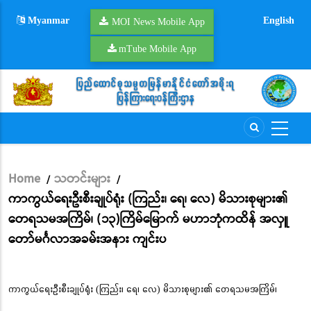
Skip
Myanmar
English
to
MOI News Mobile App
main
mTube Mobile App
content
Home
သတင်းများ
/
/
Breadcrumb
ကာကွယ်ရေးဦးစီးချုပ်ရုံး (ကြည်း၊ ရေ၊ လေ) မိသားစုများ၏
တေရသမအကြိမ်၊ (၁၃)ကြိမ်မြောက် မဟာဘုံကထိန် အလှူ
တော်မင်္ဂလာအခမ်းအနား ကျင်းပ
ကာကွယ်ရေးဦးစီးချုပ်ရုံး (ကြည်း၊ ရေ၊ လေ) မိသားစုများ၏ တေရသမအကြိမ်၊