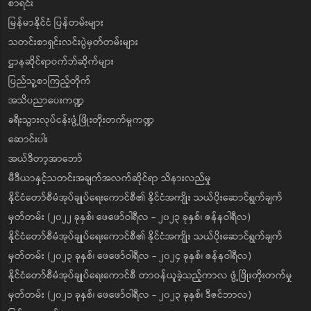
စာရင်း
မြန်မာနိုင်ငံ ပြန်တမ်းများ
သတင်းစာရှင်းလင်းပွဲမှတ်တမ်းများ
ဌာနဆိုင်ရာဝက်ဘ်ဆိုက်များ
ပြည်သူ့စာကြည့်တိုက်
အသိပညာပေးကဏ္ဍ
ခရီးသွားလုပ်ငန်းဖွံ့ဖြိုးတိုးတက်မှုကဏ္ဍ
ဆောင်းပါး
အယ်ဒီတာ့အာဘော်
မီဒီယာနှင့်သတင်းအချက်အလက်ဆိုင်ရာ သိနားလည်မှု
နိုင်ငံတော်စီမံအုပ်ချုပ်ရေးကောင်စီ၏ နိုင်ငံအကျိုး သယ်ပိုးဆောင်ရွက်ချက်
မှတ်တမ်း (၂၀၂၂ ခုနှစ်၊ ဖေဖော်ဝါရီလ - ၂၀၂၃ ခုနှစ်၊ ဇန်နဝါရီလ)
နိုင်ငံတော်စီမံအုပ်ချုပ်ရေးကောင်စီ၏ နိုင်ငံအကျိုး သယ်ပိုးဆောင်ရွက်ချက်
မှတ်တမ်း (၂၀၂၃ ခုနှစ်၊ ဖေဖော်ဝါရီလ - ၂၀၂၄ ခုနှစ်၊ ဇန်နဝါရီလ)
နိုင်ငံတော်စီမံအုပ်ချုပ်ရေးကောင်စီ တာဝန်ယူခဲ့သည့်ကာလ ဖွံ့ဖြိုးတိုးတက်မှု
မှတ်တမ်း (၂၀၂၁ ခုနှစ်၊ ဖေဖော်ဝါရီလ - ၂၀၂၃ ခုနှစ်၊ ဒီဇင်ဘာလ)