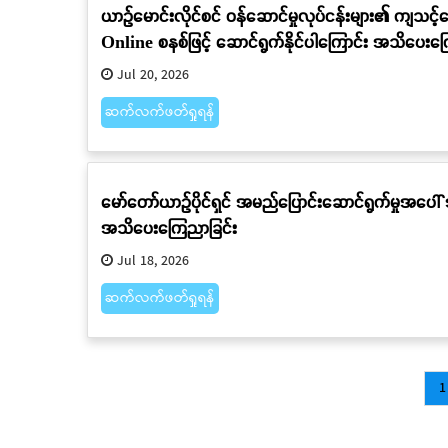
ယာဉ်မောင်းလိုင်စင် ဝန်ဆောင်မှုလုပ်ငန်းများ၏ ကျသင့်
Online စနစ်ဖြင့် ဆောင်ရွက်နိုင်ပါကြောင်း အသိပေးက
Jul 20, 2026
ဆက်လက်ဖတ်ရှုရန်
မော်တော်ယာဉ်ပိုင်ရှင် အမည်ပြောင်းဆောင်ရွက်မှုအပေါ် အ
အသိပေးကြေညာခြင်း
Jul 18, 2026
ဆက်လက်ဖတ်ရှုရန်
Pagination
C
1
p