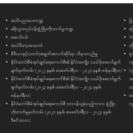
အသိပညာပေးကဏ္ဍ
မြ
ခရီးသွားလုပ်ငန်းဖွံ့ဖြိုးတိုးတက်မှုကဏ္ဍ
ကြ
ဆောင်းပါး
T
အယ်ဒီတာ့အာဘော်
တိ
မီဒီယာနှင့်သတင်းအချက်အလက်ဆိုင်ရာ သိနားလည်မှု
ရု
နိုင်ငံတော်စီမံအုပ်ချုပ်ရေးကောင်စီ၏ နိုင်ငံအကျိုး သယ်ပိုးဆောင်ရွက်
ကျ
ချက်မှတ်တမ်း (၂၀၂၂ ခုနှစ်၊ ဖေဖော်ဝါရီလ - ၂၀၂၃ ခုနှစ်၊ ဇန်နဝါရီလ)
(၇
နိုင်ငံတော်စီမံအုပ်ချုပ်ရေးကောင်စီ၏ နိုင်ငံအကျိုး သယ်ပိုးဆောင်ရွက်
အထ
ချက်မှတ်တမ်း (၂၀၂၃ ခုနှစ်၊ ဖေဖော်ဝါရီလ - ၂၀၂၄ ခုနှစ်၊
သမ
ဇန်နဝါရီလ)
ဆက
နိုင်ငံတော်စီမံအုပ်ချုပ်ရေးကောင်စီ တာဝန်ယူခဲ့သည့်ကာလ ဖွံ့ဖြိုး
လု
တိုးတက်မှုမှတ်တမ်း (၂၀၂၁ ခုနှစ်၊ ဖေဖော်ဝါရီလ - ၂၀၂၃ ခုနှစ်၊
ဒီဇင်ဘာလ)