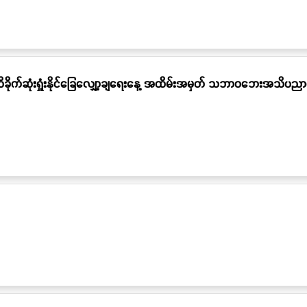
ိုက်ဆုံးရှုံးနိုင်ခြေလျှော့ချရေးနေ့ အထိမ်းအမှတ် သဘာဝဘေးအသိပညာပေ