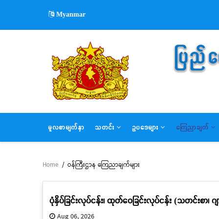
Skip
Myanmar
to
main
content
MAIN
မူလစာမျက်နှာ
သတင်း
ဥပဒေများ
ကြေညာချက်
NAVIGATION
Home
/
ဝန်ကြီးဌာန ကြေညာချက်များ
Breadcrumb
ပုံနှိပ်ခြင်းလုပ်ငန်း၊ ထုတ်ဝေခြင်းလုပ်ငန်း (သတင်းစာ၊
Aug 06, 2026