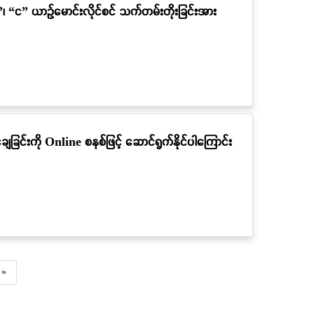
”၊ “င” ယာဉ်မောင်းလိုင်စင် သက်တမ်းတိုးခြင်းအား
ေခြင်းကို Online စနစ်ဖြင့် ဆောင်ရွက်နိုင်ပါကြောင်း
 »
e