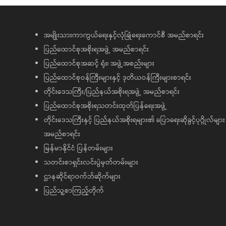
အမျိုးသားကာကွယ်ရေးနှင့်လုံခြုံရေးကောင်စီ အမည်စာရင်း
ပြည်ထောင်စုအစိုးရအဖွဲ့ အမည်စာရင်း
ပြည်ထောင်စုအဆင့် ရုံး၊ အဖွဲ့အစည်းများ
ပြည်ထောင်စုဝန်ကြီးများနှင့် ဒုတိယဝန်ကြီးများစာရင်း
တိုင်းဒေသကြီး/ပြည်နယ်အစိုးရအဖွဲ့ အမည်စာရင်း
ပြည်ထောင်စုအစိုးရသတင်းထုတ်ပြန်ရေးအဖွဲ့
တိုင်းဒေသကြီးနှင့် ပြည်နယ်အစိုးရများ၏ ပြောရေးဆိုခွင့်ပုဂ္ဂိုလ်များ
အမည်စာရင်း
မြန်မာနိုင်ငံ ပြန်တမ်းများ
သတင်းစာရှင်းလင်းပွဲမှတ်တမ်းများ
ဌာနဆိုင်ရာဝက်ဘ်ဆိုက်များ
ပြည်သူ့စာကြည့်တိုက်