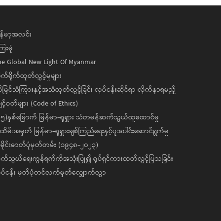
န်မာ့အလင်း
ေးမုံ
he Global New Light Of Myanmar
ုက်ရိုက်ထုတ်လွှင့်မှုများ
ပ်မြင်သံကြားနှင့်အသံထုတ်လွှင့်ခြင်း လုပ်ငန်းဆိုင်ရာ လိုက်နာရမည့်
င့်ဝတ်များ (Code of Ethics)
၅)နှစ်မြောက် မြန်မာ-ရုရှား သံတမန်ဆက်သွယ်ထူထောင်မှု
ိမ်းအမှတ် မြန်မာ-ရုရှားချစ်ကြည်ရေးနှင့်ပူးပေါင်းဆောင်ရွက်မှု
ိုင်းဓာတ်ပုံမှတ်တမ်း (၁၉၄၈-၂၀၂၃)
်သွယ်ရေးကွန်ရက်ကိုအသုံးပြု၍ ရုပ်ရှင်ကားထုတ်လွှင့်ပြသခြင်း
ပ်ငန်း မှတ်ပုံတင်လက်မှတ်လျှောက်လွှာ