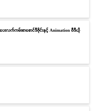
းလက်ကမ်းစာစောင်ဒီဇိုင်းနှင့် Animation ဗီဒီယို