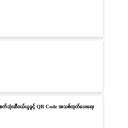
ွက် စက်သုံးဆီဝယ်ယူခွင့် QR Code အသစ်ထုတ်ပေးရေး