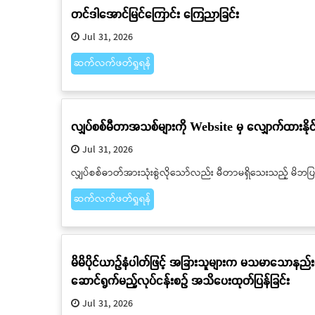
တင်ဒါအောင်မြင်ကြောင်း ကြေညာခြင်း
Jul 31, 2026
ဆက်လက်ဖတ်ရှုရန်
လျှပ်စစ်မီတာအသစ်များကို Website မှ လျှောက်ထားနိ
Jul 31, 2026
လျှပ်စစ်ဓာတ်အားသုံးစွဲလိုသော်လည်း မီတာမရှိသေးသည့် မိဘပ
ဆက်လက်ဖတ်ရှုရန်
မိမိပိုင်ယာဉ်နံပါတ်ဖြင့် အခြားသူများက မသမာသောနည်
ဆောင်ရွက်မည့်လုပ်ငန်းစဉ် အသိပေးထုတ်ပြန်ခြင်း
Jul 31, 2026