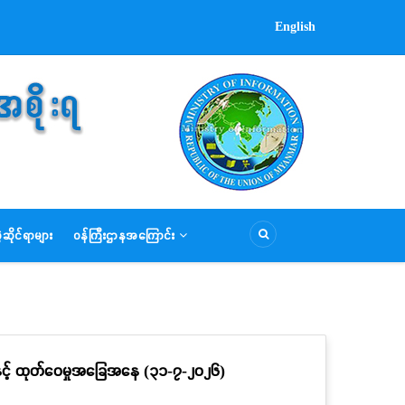
English
ဆိုင်ရာများ
ဝန်ကြီးဌာနအကြောင်း
ိမှုနှင့် ထုတ်ဝေမှုအခြေအနေ (၃၁-၇-၂ဝ၂၆)