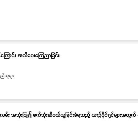
ုင်ကြောင်း အသိပေးကြေညာခြင်း
ြည်သူမျာ
းလမ်း အသုံးပြု၍ စက်သုံးဆီဝယ်ယူခြင်းခံရသည့် ယာဉ်ပိုင်ရှင်များအတ