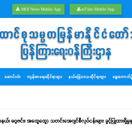
MOI News Mobile App
mTube Mobile App
ဆောင်းပါး
ကျန်းမာရေးဆိုင်ရာများ
နယ်မြေဒေသဆိုင်ရာများ
ရွေးကောက်ပွဲ
 ဂျာနယ်၊ မဂ္ဂဇင်း၊ အထွေထွေ) သတင်းအေဂျင်စီလုပ်ငန်းများ ခွင့်ပြုထားရှ