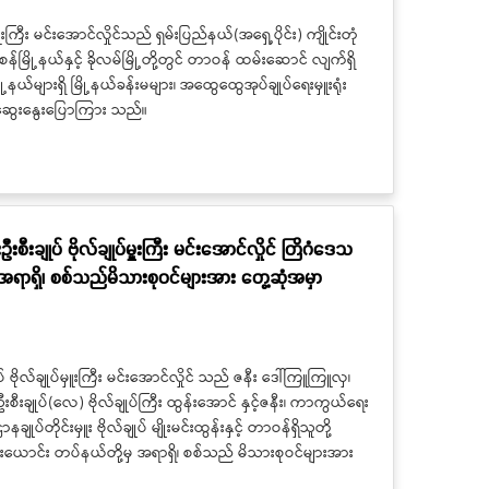
မှူးကြီး မင်းအောင်လှိုင်သည် ရှမ်းပြည်နယ်(အရှေ့ပိုင်း) ကျိုင်းတုံ
နမ့်စန်မြို့နယ်နှင့် ခိုလမ်မြို့တို့တွင် တာဝန် ထမ်းဆောင် လျက်ရှိ
့နယ်များရှိ မြို့နယ်ခန်းမများ၊ အထွေထွေအုပ်ချုပ်ရေးမှူးရုံး
း ဆွေးနွေးပြောကြား သည်။
ီးချုပ် ဗိုလ်ချုပ်မှူးကြီး မင်းအောင်လှိုင် တြိဂံဒေသ
မှ အရာရှိ၊ စစ်သည်မိသားစုဝင်များအား တွေ့ဆုံအမှာ
 ဗိုလ်ချုပ်မှူးကြီး မင်းအောင်လှိုင် သည် ဇနီး ဒေါ်ကြူကြူလှ၊
ဦးစီးချုပ်(လေ) ဗိုလ်ချုပ်ကြီး ထွန်းအောင် နှင့်ဇနီး၊ ကာကွယ်ရေး
ျုပ်တိုင်းမှူး ဗိုလ်ချုပ် မျိုးမင်းထွန်းနှင့် တာဝန်ရှိသူတို့
ုင်းယောင်း တပ်နယ်တို့မှ အရာရှိ၊ စစ်သည် မိသားစုဝင်များအား