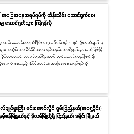
ော်၏ အခြေအနေအရပ်ရပ်ကို ထိန်းသိမ်း ဆောင်ရွက်ပေး
ျှ ဆောင်ရွက်သွား ကြရန်လို
 ထမ်းဆောင်ရလျက်ရှိပြီး ရှေ့လုပ်ငန်းစဉ် ၅ ရပ်၊ ဦးတည်ချက် ၉
်များအတိုင်းသာ ခိုင်ခိုင်မာမာ ရပ်တည်ဆောင်ရွက်သွားမည်ဖြစ်ပြီး
 ခိုင်မာအောင်၊ အာမခံချက်ရှိအောင် လုပ်ဆောင်ရမည်ဖြစ်ပြီး
ာင့်ရှောက် နေသည့်၊ နိုင်ငံတော်၏ အခြေအနေအရပ်ရပ်ကို
ိုလ်ချုပ်မှူးကြီး မင်းအောင်လှိုင် ရှမ်းပြည်နယ်(အရှေ့ပိုင်း)
့်စန်မြို့နယ်နှင့် ခိုလမ်မြို့တို့ရှိ ပြည်နယ်၊ ခရိုင်၊ မြို့နယ်