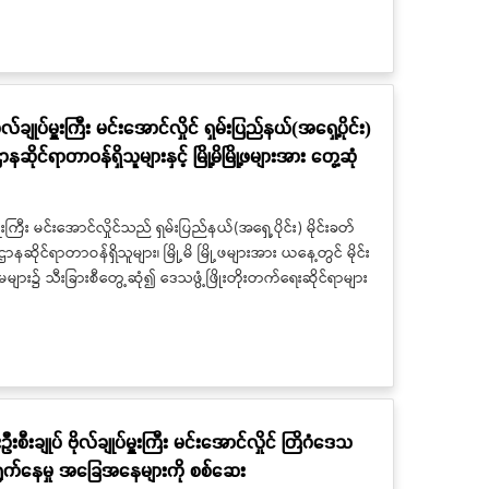
ိုလ်ချုပ်မှူးကြီး မင်းအောင်လှိုင် ရှမ်းပြည်နယ်(အရှေ့ပိုင်း)
် ဌာနဆိုင်ရာတာဝန်ရှိသူများနှင့် မြို့မိမြို့ဖများအား တွေ့ဆုံ
မှူးကြီး မင်းအောင်လှိုင်သည် ရှမ်းပြည်နယ်(အရှေ့ပိုင်း) မိုင်းခတ်
ာနဆိုင်ရာတာဝန်ရှိသူများ၊ မြို့မိ မြို့ဖများအား ယနေ့တွင် မိုင်း
ခန်းမများ၌ သီးခြားစီတွေ့ဆုံ၍ ဒေသဖွံ့ဖြိုးတိုးတက်ရေးဆိုင်ရာများ
ီးချုပ် ဗိုလ်ချုပ်မှူးကြီး မင်းအောင်လှိုင် တြိဂံဒေသ
င်ရွက်နေမှု အခြေအနေများကို စစ်ဆေး