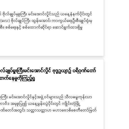
 ဗိုလ်ချုပ်မှူးကြီး မင်းအောင်လှိုင်သည် ယနေ့နံနက်ပိုင်းတွင်
(လေ) ဗိုလ်ချုပ်ကြီး ထွန်းအောင်၊ ကာကွယ်ရေးဦးစီးချုပ်ရုံးမှ
း၊ စစ်ရေးနှင့် စစ်ထောက်ဆိုင်ရာ ဆောင်ရွက်ထားရှိမှု
ဗိုလ်ချုပ်မှူးကြီးမင်းအောင်လှိုင် ဗုဒ္ဓဥယျာဉ် ပရိဝုဏ်တော်
်နေမှုကိုကြည့်ရှု
ပ်မှူးကြီး မင်းအောင်လှိုင်နှင့်အဖွဲ့ဝင်များသည် သီလဓမ္မကုန်းသာ
မှူးပြု၍ ယနေ့မွန်းလွဲပိုင်းတွင် ကျိုင်းတုံမြို့
ဉ် ပရိဝုဏ်တော်အတွင်း သတ္တာသတ္တာဟ မဟာဗောဓိစေတီတော်မြတ်