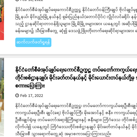
နိုင်ငံတော်စီမံအုပ်ချုပ်ရေးကောင်စီဥက္ကဋ္ဌ နိုင်ငံတော်ဝန်ကြီးချုပ် ဗိုလ်ချုပ်
မြို့နယ်၊ မိုင်းပျဉ်းမြို့နယ်နှင့် ရှမ်းပြည်နယ်(တောင်ပိုင်း) လွိုင်လင်ခရိုင်၊ 
သည့် ဌာနဆိုင်ရာတာဝန်ရှိသူများ၊ မြို့မိမြို့ဖများအား ယနေ့တွင် အဆိုပါမြို
ခန်းမများ၌ သီးခြားစီတွေ့ ဆုံ၍ ဒေသဖွံ့ဖြိုးတိုးတက်ရေးဆိုင်ရာများအာ
ဆက်လက်ဖတ်ရှုရန်
နိုင်ငံတော်စီမံအုပ်ချုပ်ရေးကောင်စီဥက္ကဋ္ဌ တပ်မတော်ကာကွယ်ရေးဦးစ
တိုင်းစစ်ဌာနချုပ်၊ မိုင်းခတ်တပ်နယ်နှင့် မိုင်းယောင်းတပ်နယ်တို့
စကားပြောကြား
Feb 17, 2022
နိုင်ငံတော်စီမံအုပ်ချုပ်ရေးကောင်စီဥက္ကဋ္ဌ၊ တပ်မတော်ကာကွယ်ရေးဦးစီးချုပ်
ကာကွယ်ရေးဦးစီး ချုပ်(ရေ) ဗိုလ်ချုပ်ကြီး မိုးအောင်နှင့် ဇနီး၊ ကာကွယ်ရေး
ဦးစီးချုပ်ရုံးမှ တပ်မတော်အရာရှိကြီးများနှင့် ဇနီးများ၊ တြိဂံဒေသ တိုင်းစစ်ဌာနခ
လိုက်ပါ၍ ယနေ့တွင် တြိဂံဒေသတိုင်းစစ်ဌာနချုပ် မိုင်းခတ်တပ်နယ်နှင့် မိ
သီးခြားစီ သွားရောက်တွေ့ဆုံ အမှာစကားပြောကြားသည်။