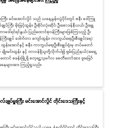
မှူးကြီး မင်းအောင်လှိုင် သည် ယနေ့မွန်းလွဲပိုင်းတွင် ဇနီး ဒေါ်ကြူ
်ကြီး မိုးမြင့်ထွန်း၊ ဦးစိုင်းလုံးဆိုင်၊ ဦးစောဒန်နီယယ်၊ ဦးရွှေ
ါက်တာဒေါ်ရင်ရင်နွယ်၊ ပြည်ထောင်စုဝန်ကြီးများဖြစ်ကြသည့် ဦး
ဝန်ကြီးချုပ် ဒေါက်တာ ကျော်ထွန်း၊ ကာကွယ်ရေးဦးစီးချုပ်(ရေ)
ြီး ထွန်းအောင်နှင့် ဇနီး၊ ကာကွယ်ရေးဦးစီးချုပ်ရုံးမှ တပ်မတော်
ပ် မျိုးမင်းထွန်း နှင့် တာဝန်ရှိသူတို့လိုက်ပါ၍ ရှမ်းပြည်နယ်(အရှေ့
ွေတောင် စခန်းမြို့ရှိ စတုရဋ္ဌသုမင်္ဂလ စေတီတော်အား ဖူးမြော်
ြေအနေများအား ကြည့်ရှုသည်။
ုလ်ချုပ်မှူးကြီး မင်းအောင်လှိုင် တိုင်းဒေသကြီးနှင့်
ျုပ်မှူးကြီး မင်းအောင်လှိုင်သည် ယနေ့ နံနက်ပိုင်းတွင် တိုင်းဒေသကြီး