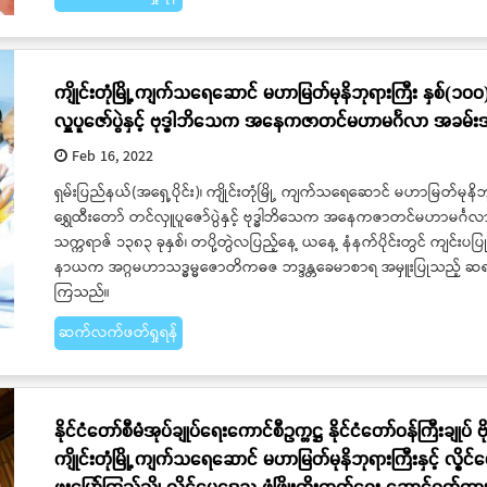
ကျိုင်းတုံမြို့ ကျက်သရေဆောင် မဟာမြတ်မုနိဘုရားကြီး နှစ်(၁၀
လှူပူဇော်ပွဲနှင့် ဗုဒ္ဓါဘိသေက အနေကဇာတင်မဟာမင်္ဂလာ အခမ်
Feb 16, 2022
ရှမ်းပြည်နယ်(အရှေ့ပိုင်း)၊ ကျိုင်းတုံမြို့ ကျက်သရေဆောင် မဟာမြတ်မုန
ရွှေထီးတော် တင်လှူပူဇော်ပွဲနှင့် ဗုဒ္ဓါဘိသေက အနေကဇာတင်မဟာမင်္
သက္ကရာဇ် ၁၃၈၃ ခုနှစ်၊ တပို့တွဲလပြည့်နေ့ ယနေ့ နံနက်ပိုင်းတွင် ကျင်းပပြုလ
နာယက အဂ္ဂမဟာသဒ္ဓမ္မဇောတိကဓဇ ဘဒ္ဒန္တခေမာစာရ အမှူးပြုသည့် ဆရာတေ
ကြသည်။
ဆက်လက်ဖတ်ရှုရန်
နိုင်ငံတော်စီမံအုပ်ချုပ်ရေးကောင်စီဥက္ကဋ္ဌ နိုင်ငံတော်ဝန်ကြီးချုပ် ဗိ
ကျိုင်းတုံမြို့ ကျက်သရေဆောင် မဟာမြတ်မုနိဘုရားကြီးနှင့် လွိုင်
ဖူးမြော်ကြည်ညို၊ လွိုင်မွေဒေသ ဖွံ့ဖြိုးတိုးတက်ရေး ဆောင်ရွက်ထ