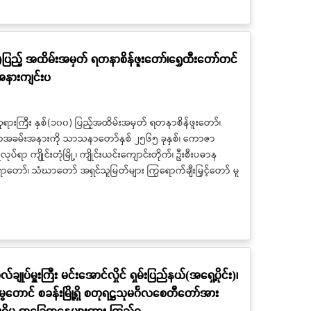
၀)ပြည့် အထိမ်းအမှတ် ရတနာစိန်ဖူးတော်၊ရွှေထီးတော်တင်
းအနားကျင်းပ
ိဘုရားကြီး နှစ်(၁၀၀) ပြည့်အထိမ်းအမှတ် ရတနာစိန်ဖူးတော်၊
ဂလာအခမ်းအနားကို သာသနာတော်နှစ် ၂၅၆၅ ခုနှစ်၊ ကောဇာ
ုပ်ရာ ကျိုင်းတုံမြို့၊ ကျိုင်းယင်းကျောင်းတိုက်၊ ဦးစီးပဓာန
ာ်၊ သံဃာတော် အရှင်သူမြတ်များ ကြွရောက်ချီးမြှင့်တော် မူ
ုလ်ချုပ်မှူးကြီး မင်းအောင်လှိုင် ရှမ်းပြည်နယ်(အရှေ့ပိုင်း)၊
မွေတောင် စခန်းမြို့ရှိ စတုရဋ္ဌသုမင်္ဂလစေတီတော်အား
ားရှိမှု အခြေအနေများအား ကြည့်ရှု