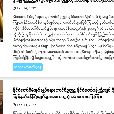
Feb 14, 2022
နိုင်ငံတော်စီမံအုပ်ချုပ်ရေးကောင်စီဥက္ကဋ္ဌ နိုင်ငံတော်ဝန်ကြီးချုပ် ဗိုလ်ချုပ်
ကြူလှ၊ နိုင်ငံတော်စီမံ အုပ်ချုပ်ရေးကောင်စီဝင်များဖြစ်ကြသည့် ဒုတိယဗိုလ်ချုပ
ကြိမ်း၊ နိုင်ငံတော်စီမံအုပ်ချုပ်ရေး ကောင်စီဥက္ကဋ္ဌ၏အကြံပေးပုဂ္ဂိုလ် ဒေ
ကိုကို၊ ဦးလှမိုး၊ ဒေါက်တာညွန့်ဖေ၊ ဒေါက်တာ သက်ခိုင်ဝင်း၊ ရှမ်းပြည်နယ်
ဗိုလ်ချုပ်ကြီး မိုးအောင်နှင့် ဇနီး၊ ကာကွယ် ရေးဦးစီးချုပ်(လေ) ဗိုလ်ချုပ်က
အရာရှိကြီးများနှင့် ဇနီးများ၊ တြိဂံဒေသ တိုင်းစစ်ဌာနချုပ် တိုင်းမှူး ဗိုလ်ချု
ပိုင်း)၊ ကျိုင်းတုံမြို့ ကျက်သရေဆောင် မဟာမြတ်မုနိဘုရားကြီးနှင့် လွိုင်မ
ကြည်ညိုပြီး လွိုင်မွေဒေသဖွံ့ဖြိုး တိုးတက်ရေး ဆောင်ရွက်ထားရှိမှု အခ
ဆက်လက်ဖတ်ရှုရန်
နိုင်ငံတော်စီမံအုပ်ချုပ်ရေးကောင်စီဥက္ကဋ္ဌ နိုင်ငံတော်ဝန်ကြီးချုပ် ဗိ
ပြည်နယ်ဝန်ကြီးချုပ်များအား တွေ့ဆုံအမှာစကားပြောကြား
Feb 13, 2022
နိုင်ငံတော်စီမံအုပ်ချုပ်ရေး ကောင်စီဥက္ကဋ္ဌ၊ နိုင်ငံတော်ဝန်ကြီးချုပ် ဗိုလ်ခ