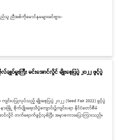
ည်သူ ညီအစ်ကိုမောင်နှမများခင်ဗျား-
်ချုပ်မှူးကြီး မင်းအောင်လှိုင် မျိုးစေ့ပြပွဲ ၂၀၂၂ ဖွင့်ပွဲ
 ကျင်းပပြုလုပ်သည့် မျိုးစေ့ပြပွဲ ၂၀၂၂ (Seed Fair 2022) ဖွင့်ပွဲ
ို့ စိုက်ပျိုးရေးသိပ္ပံကျောင်း၌ကျင်းပရာ နိုင်ငံတော်စီမံ
 မင်းအောင်လှိုင် တက်ရောက်ဖွင့်လှစ်ပြီး အမှာစကားပြောကြားသည်။