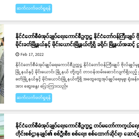
ဆက်လက်ဖတ်ရှုရန်
နိုင်ငံတော်စီမံအုပ်ချုပ်ရေးကောင်စီဥက္ကဋ္ဌ နိုင်ငံတော်ဝန်ကြီးချုပ် ဗ
မိုင်းခတ်မြို့နယ်နှင့် မိုင်းယောင်းမြို့နယ်တို့ရှိ ခရိုင်၊ မြို့နယ်အဆင့
Feb 17, 2022
နိုင်ငံတော်စီမံအုပ်ချုပ်ရေးကောင်စီဥက္ကဋ္ဌ နိုင်ငံတော်ဝန်ကြီးချုပ် ဗိုလ်ချုပ်
မြို့နယ်နှင့် မိုင်းယောင်း မြို့နယ် တို့တွင် တာဝန်ထမ်းဆောင်လျက်ရှိသည့် ဌ
ခတ်မြို့နယ်နှင့် မိုင်းယောင်းမြို့နယ်တို့ရှိ အထွေထွေအုပ်ချုပ်ရေးမှူး ရုံး
အား ဆွေးနွေး ပြောကြားသည်။
ဆက်လက်ဖတ်ရှုရန်
နိုင်ငံတော်စီမံအုပ်ချုပ်ရေးကောင်စီဥက္ကဋ္ဌ တပ်မတော်ကာကွယ်ရေးဦးစ
တိုင်းစစ်ဌာနချုပ်၏ စစ်ဦးစီး၊ စစ်ရေး၊ စစ်ထောက်ဆိုင်ရာ ဆော