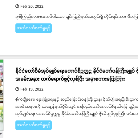
Feb 20, 2022
ချစ်ကြည်လေးစားအပ်ပါသော ချင်းပြည်နယ်အတွင်းရှိ တိုင်းရင်းသား မိဘပြ
ဆက်လက်ဖတ်ရှုရန်
နိုင်ငံတော်စီမံအုပ်ချုပ်ရေးကောင်စီဥက္ကဋ္ဌ နိုင်ငံတော်ဝန်ကြီးချူပ် ဗိုလ
အခမ်းအနား တက်ရောက်ဖွင့်လှစ်ပြီး အမှာစကားပြောကြား
Feb 19, 2022
စိုက်ပျိုးရေး၊ မွေးမြူရေးနှင့် ဆည်မြောင်းဝန်ကြီးဌာန၊ စိုက်ပျိုးရေးဦးစီးဌာက
အခမ်းအနားကို ယနေ့နံနက်ပိုင်းတွင် နေပြည်တော်ကောင်စီနယ်မြေ ပျဉ်းမနားမြ
အုပ်ချုပ်ရေး ကောင်စီဥက္ကဋ္ဌ နိုင်ငံတော်ဝန်ကြီးချူပ် ဗိုလ်ချုပ်မှူးကြီး
ဆက်လက်ဖတ်ရှုရန်