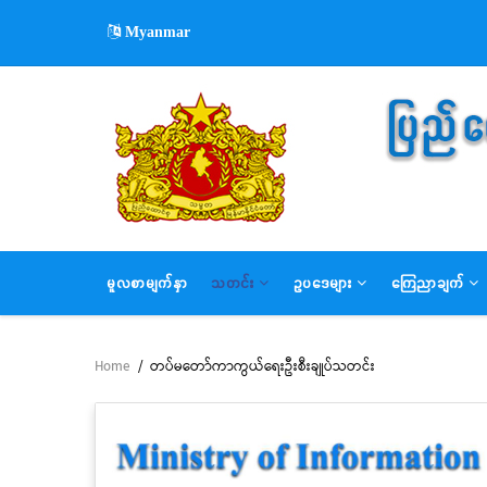
Skip
Myanmar
to
main
content
MAIN
မူလစာမျက်နှာ
သတင်း
ဥပဒေများ
ကြေညာချက်
NAVIGATION
Home
/
တပ်မတော်ကာကွယ်ရေးဦးစီးချုပ်သတင်း
Breadcrumb