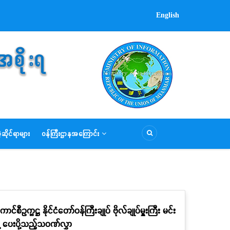
English
ဆိုင်ရာများ
ဝန်ကြီးဌာနအကြောင်း
စီဥက္ကဋ္ဌ နိုင်ငံတော်ဝန်ကြီးချုပ် ဗိုလ်ချုပ်မှူးကြီး မင်း
့ ပေးပို့သည့်သဝဏ်လွှာ