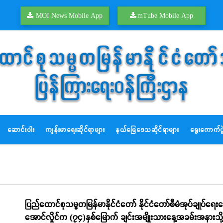
MOI News Mobile App
mTube Mobile App
ဆောင်းပါး
ကျန်းမာရေးဆိုင်ရာများ
နယ်မြေဒေသဆိုင်ရာများ
ရွေးကောက်ပွဲ
ပြည်ထောင်စုသမ္မတမြန်မာနိုင်ငံတော် နိုင်ငံတော်စီမံအုပ်ချုပ်ရေးကောင်
အောင်လှိုင်က (၇၄)နှစ်မြောက် ချင်းအမျိုးသားနေ့အခမ်းအနားသို