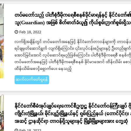
တပ်မတော်သည် ပါတီစုံဒီမိုကရေစီစနစ်ခိုင်မာရန်နှင့် နိုင်ငံတ
သူ(Guardian) အဖြစ် စိတ်ဓာတ်ခံယူ၍ ကိုယ်စွမ်းဉာဏ်စွမ်းရှိသမ
Feb 18, 2022
လက်ရှိအချိန်တွင် တပ်မတော်အနေဖြင့် နိုင်ငံတော်တာဝန်များကို တာဝန်ယူ
ရပ်ချမှတ်ဆောင်ရွက် လျက်ရှိကြောင်း၊ ၎င်းလုပ်ငန်းစဉ်များနှင့် ဦးတည်ချက
အောင်မြင်အောင် လုပ်ဆောင်ရမည်ဖြစ်ကြောင်း၊ ပါတီစုံဒီမိုကရေစီ စနစ်ကို
တပ်မတော်အနေဖြင့် ပါတီစုံဒီမိုကရေစီစနစ် ခိုင်မာအောင် ထိန်းသိမ်း စေ
ထိန်းသိမ်းစောင့်ရှောက်ပေး နေသည့်
ဆက်လက်ဖတ်ရှုရန်
နိုင်ငံတော်စီမံအုပ်ချုပ်ရေးကောင်စီဥက္ကဋ္ဌ နိုင်ငံတော်ဝန်ကြီးချုပ် ဗ
ကျိုင်းတုံမြို့နယ်၊ မိုင်းပျဉ်းမြို့နယ်နှင့် ရှမ်းပြည်နယ် (တောင်ပိုင်း)၊ နမ
အဆင့် ဌာနဆိုင်ရာ တာဝန်ရှိသူများနှင့် မြို့မိမြို့ဖများအား တွေ့ဆုံ
Feb 18, 2022