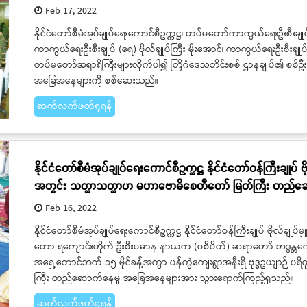
Feb 17, 2022
နိုင်ငံတော်စီမံအုပ်ချုပ်ရေးကောင်စီဥက္ကဋ္ဌ၊ တပ်မတော်ကာကွယ်ရေးဦးစီးချုပ်
ကာကွယ်ရေးဦးစီးချုပ် (ရေ) ဗိုလ်ချုပ်ကြီး မိုးအောင်၊ ကာကွယ်ရေးဦးစီးချုပ်
တပ်မတော်အရာရှိကြီးများလိုက်ပါ၍ တြိဂံဒေသတိုင်းစစ် ဌာနချုပ်၏ စစ်ဦးစီ
အခြေအနေများကို စစ်ဆေးသည်။
ဆက်လက်ဖတ်ရှုရန်
နိုင်ငံတော်စီမံအုပ်ချုပ်ရေးကောင်စီဥက္ကဋ္ဌ နိုင်ငံတော်ဝန်ကြီးချုပ် 
အတွင်း သတ္တာသတ္တာဟ မဟာဗောဓိစေတီတော် မြတ်ကြီး တည်ဆောက
Feb 16, 2022
နိုင်ငံတော်စီမံအုပ်ချုပ်ရေးကောင်စီဥက္ကဋ္ဌ နိုင်ငံတော်ဝန်ကြီးချုပ် ဗိုလ်ချု
တော ရကျောင်းတိုက် ဦးစီးပဓာန နာယက (ဝစီပိတ်) ဆရာတော် ဘဒ္ဒန္တကောဝိဒ အ
အရှေ့တောင်ဘက် ၁၅ မိုင်ခန့်အကွာ ပန်ကွဲကျေးရွာအနီးရှိ ဗုဒ္ဓဥယျာ
ကြီး တည်ဆောက်နေမှု အခြေအနေများအား သွားရောက်ကြည့်ရှုသည်။
ဆက်လက်ဖတ်ရှုရန်