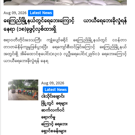
Aug 09, 2026
Latest News
ရေကြည်မြို့နယ်တွင်ရေဘေးကြောင့် ယာယီရေဘေးခိုလှုံရန်
နေရာ (၁၈)ခုဖွင့်လှစ်ထားရှိ
ဧရာဝတီတိုင်းဒေသကြီး ကျုံပျော်ခရိုင် ရေကြည်မြို့နယ်တွင် ငဝန်တာ
တာတမံနိမ့်ကျမှုဖြစ်ပွားပြီး ရေကျော်စီးဝင်ခြင်းကြောင့် ရေကြည်မြို့နယ်
အတွင်းရှိ အိမ်ထောင်စုပေါင်း(၈၃၀)၊ လူဦးရေပေါင်း(၂၉၆၀)၊ ရေဘေးကြောင့်
ယာယီရေဘေးခိုလှုံရန် နေရ
Aug 09, 2026
Latest News
ငါးသိုင်းချောင်း
မြို့တွင် ရေများ
ဆက်လက်ဝင်
ရောက်မှု
ကြောင့် ရေဘေး
ရှောင်စခန်းများ