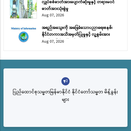
လျှပ်စစ်ဓာတ်အားပျောက်ဆုံးမှုနှင့် တရားမဝင်
ဓာတ်အားသုံးစွဲမှု
Aug 07, 2026
အရည်အသွေးကို အခြေခံသောပညာရေးစနစ်၊
နိုင်ငံတကာအသိအမှတ်ပြုမှုနှင့် လူ့စွမ်းအား
အရင်းအမြစ် ဖွံ့ဖြိုးတိုးတက်ရေး အပိုင်း (၂)
Aug 07, 2026
ပြည်ထောင်စုသမ္မတမြန်မာနိုင်ငံ နိုင်ငံတော်သမ္မတ မိန့်ခွန်း
များ