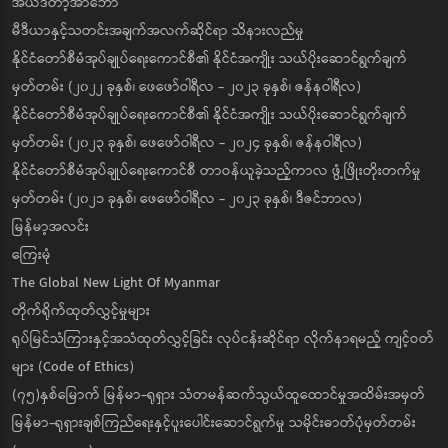
အယ်ဒီတာ့အာဘော်
မီဒီယာနှင့်သတင်းအချက်အလက်ဆိုင်ရာ သိနားလည်မှု
နိုင်ငံတော်စီမံအုပ်ချုပ်ရေးကောင်စီ၏ နိုင်ငံအကျိုး သယ်ပိုးဆောင်ရွက်ချက်
မှတ်တမ်း (၂၀၂၂ ခုနှစ်၊ ဖေဖော်ဝါရီလ - ၂၀၂၃ ခုနှစ်၊ ဇန်နဝါရီလ)
နိုင်ငံတော်စီမံအုပ်ချုပ်ရေးကောင်စီ၏ နိုင်ငံအကျိုး သယ်ပိုးဆောင်ရွက်ချက်
မှတ်တမ်း (၂၀၂၃ ခုနှစ်၊ ဖေဖော်ဝါရီလ - ၂၀၂၄ ခုနှစ်၊ ဇန်နဝါရီလ)
နိုင်ငံတော်စီမံအုပ်ချုပ်ရေးကောင်စီ တာဝန်ယူခဲ့သည့်ကာလ ဖွံ့ဖြိုးတိုးတက်မှု
မှတ်တမ်း (၂၀၂၁ ခုနှစ်၊ ဖေဖော်ဝါရီလ - ၂၀၂၃ ခုနှစ်၊ ဒီဇင်ဘာလ)
မြန်မာ့အလင်း
ကြေးမုံ
The Global New Light Of Myanmar
တိုက်ရိုက်ထုတ်လွှင့်မှုများ
ရုပ်မြင်သံကြားနှင့်အသံထုတ်လွှင့်ခြင်း လုပ်ငန်းဆိုင်ရာ လိုက်နာရမည့် ကျင့်ဝတ်
များ (Code of Ethics)
(၇၅)နှစ်မြောက် မြန်မာ-ရုရှား သံတမန်ဆက်သွယ်ထူထောင်မှုအထိမ်းအမှတ်
မြန်မာ-ရုရှားချစ်ကြည်ရေးနှင့်ပူးပေါင်းဆောင်ရွက်မှု သမိုင်းဓာတ်ပုံမှတ်တမ်း