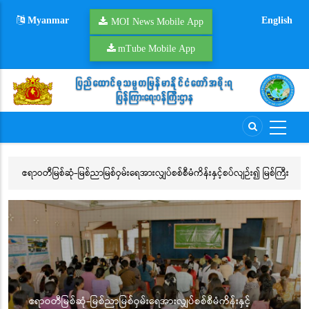
Skip
Myanmar
English
to
MOI News Mobile App
main
mTube Mobile App
content
ဧရာဝတီမြစ်ဆုံ-မြစ်ညာမြစ်ဝှမ်းရေအားလျှပ်စစ်စီမံကိန်းနှင့်စပ်လျဉ်း၍ မြစ်ကြီး
ရေ
နားမြို့ပေါ်ရပ်ကွက်များအတွင်းရှိ ရပ်ကွက်နေပြည်သူများနှင့် မျက်နှာချင်းဆိုင်
လှ
တွေ့ဆုံဆွေးနွေး
ဧရာဝတီမြစ်ဆုံ-မြစ်ညာမြစ်ဝှမ်းရေအားလျှပ်စစ်စီမံကိန်းနှင့်