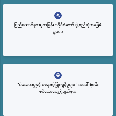
ပြည်‌ထောင်စုသမ္မတမြန်မာနိုင်ငံတော် ဖွဲ့စည်းပုံအခြေခံ
ဥပဒေ
"မဲမသမာမှုနှင့် တရားမဲ့ပြုကျင့်မှုများ" အပေါ် စုံစမ်း
စစ်ဆေးတွေ့ရှိချက်များ