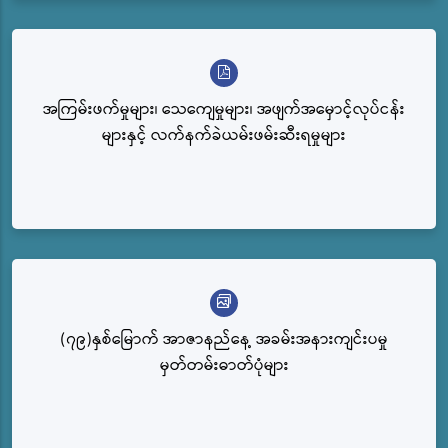
အကြမ်းဖက်မှုများ၊ သေကျေမှုများ၊ အဖျက်အမှောင့်လုပ်ငန်း
များနှင့် လက်နက်ခဲယမ်းဖမ်းဆီးရမှုများ
(၇၉)နှစ်မြောက် အာဇာနည်နေ့ အခမ်းအနားကျင်းပမှု
မှတ်တမ်းဓာတ်ပုံများ