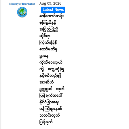
Aug 09, 2026
Latest News
ဒေါ်အောင်ဆန်း
စုကြည်နှင့်
အပြည်ပြည်
ဆိုင်ရာ
ကြက်ခြေနီ
ကော်မတီမှ
ဌာနေ
ကိုယ်စားလှယ်
တို့ တွေ့ဆုံခဲ့မှု
နှင့်စပ်လျဉ်း၍
အာဆီယံ
ဥက္ကဋ္ဌ၏ ထုတ်
ပြန်ချက်အပေါ်
နိုင်ငံခြားရေး
ဝန်ကြီးဌာန၏
သတင်းထုတ်
ပြန်ချက်