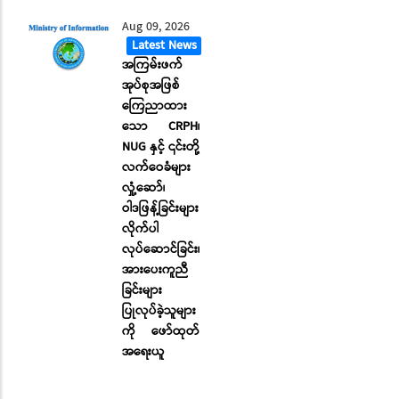
Aug 09, 2026
Latest News
အကြမ်းဖက်
အုပ်စုအဖြစ်
ကြေညာထား
သော CRPH၊
NUG နှင့် ၎င်းတို့
လက်ဝေခံများ
လှုံ့ဆော်၊
ဝါဒဖြန့်ခြင်းများ
လိုက်ပါ
လုပ်ဆောင်ခြင်း၊
အားပေးကူညီ
ခြင်းများ
ပြုလုပ်ခဲ့သူများ
ကို ဖော်ထုတ်
အရေးယူ