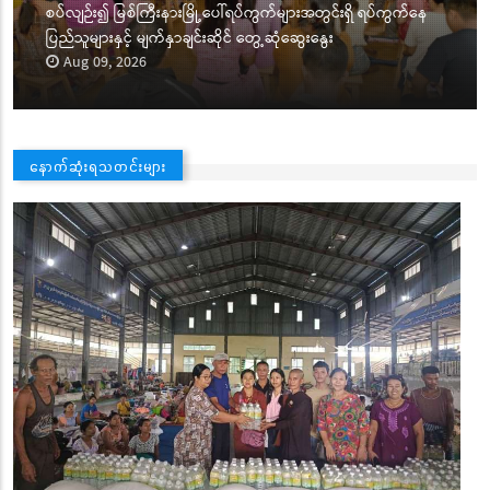
စပ်လျဉ်း၍ မြစ်ကြီးနားမြို့ပေါ်ရပ်ကွက်များအတွင်းရှိ ရပ်ကွက်နေ
ပြည်သူများနှင့် မျက်နှာချင်းဆိုင် တွေ့ဆုံဆွေးနွေး
Aug 09, 2026
နောက်ဆုံးရသတင်းများ