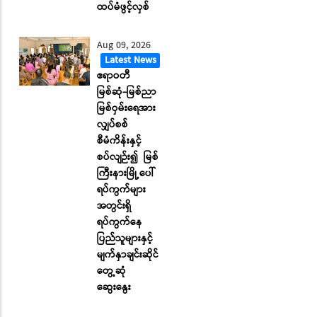
ထပ်မံဖွင့်လှစ်
Aug 09, 2026
Latest News
ဧရာဝတီ
မြစ်ဆုံ-မြစ်ညာ
မြစ်ဝှမ်းရေအား
လျှပ်စစ်
စီမံကိန်းနှင့်
စပ်လျဉ်း၍ မြစ်
ကြီးနားမြို့ပေါ်
ရပ်ကွက်များ
အတွင်းရှိ
ရပ်ကွက်နေ
ပြည်သူများနှင့်
မျက်နှာချင်းဆိုင်
တွေ့ဆုံ
ဆွေးနွေး