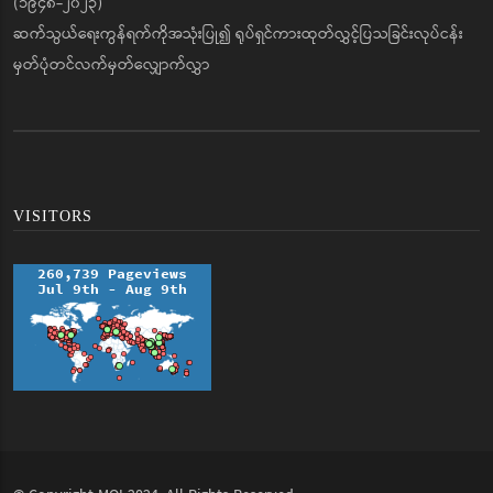
(၁၉၄၈-၂၀၂၃)
ဆက်သွယ်ရေးကွန်ရက်ကိုအသုံးပြု၍ ရုပ်ရှင်ကားထုတ်လွှင့်ပြသခြင်းလုပ်ငန်း
မှတ်ပုံတင်လက်မှတ်လျှောက်လွှာ
VISITORS