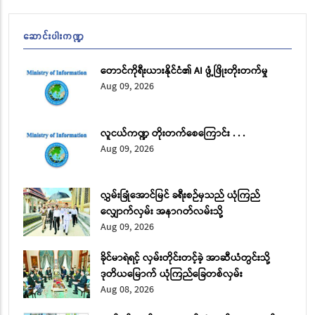
ဆောင်းပါးကဏ္ဍ
တောင်ကိုရီးယားနိုင်ငံ​၏ AI ဖွံ့ဖြိုးတိုးတက်မှု
Aug 09, 2026
လူငယ်ကဏ္ဍ တိုးတက်စေကြောင်း . . .
Aug 09, 2026
လွှမ်းခြုံအောင်မြင် ခရီးစဉ်မှသည် ယုံကြည်
လျှောက်လှမ်း အနာဂတ်လမ်းသို့
Aug 09, 2026
ခိုင်မာရဲရင့် လှမ်းတိုင်းတင့်ခဲ့ အာဆီယံတွင်းသို့
ဒုတိယမြောက် ယုံကြည်ခြေတစ်လှမ်း
Aug 08, 2026