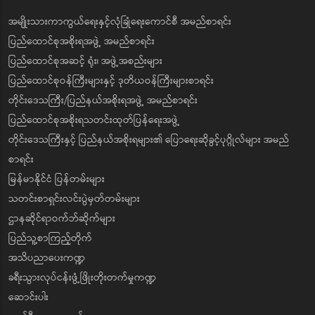
အမျိုးသားကာကွယ်ရေးနှင့်လုံခြုံရေးကောင်စီ အမည်စာရင်း
ပြည်ထောင်စုအစိုးရအဖွဲ့ အမည်စာရင်း
ပြည်ထောင်စုအဆင့် ရုံး၊ အဖွဲ့အစည်းများ
ပြည်ထောင်စုဝန်ကြီးများနှင့် ဒုတိယဝန်ကြီးများစာရင်း
တိုင်းဒေသကြီး/ပြည်နယ်အစိုးရအဖွဲ့ အမည်စာရင်း
ပြည်ထောင်စုအစိုးရသတင်းထုတ်ပြန်ရေးအဖွဲ့
တိုင်းဒေသကြီးနှင့် ပြည်နယ်အစိုးရများ၏ ပြောရေးဆိုခွင့်ပုဂ္ဂိုလ်များ အမည်
စာရင်း
မြန်မာနိုင်ငံ ပြန်တမ်းများ
သတင်းစာရှင်းလင်းပွဲမှတ်တမ်းများ
ဌာနဆိုင်ရာဝက်ဘ်ဆိုက်များ
ပြည်သူ့စာကြည့်တိုက်
အသိပညာပေးကဏ္ဍ
ခရီးသွားလုပ်ငန်းဖွံ့ဖြိုးတိုးတက်မှုကဏ္ဍ
ဆောင်းပါး