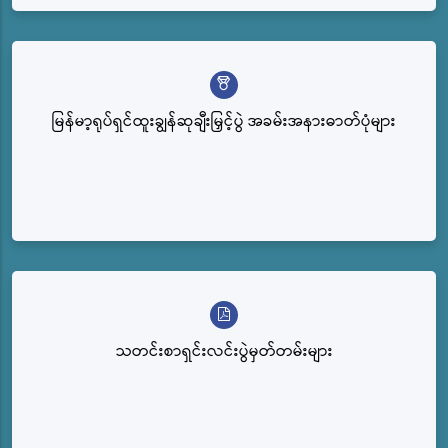
မြန်မာ့ရုပ်ရှင်ထူးချွန်ဆုချီးမြှင့်ပွဲ အခမ်းအနားဓာတ်ပုံများ
သတင်းစာရှင်းလင်းပွဲမှတ်တမ်းများ