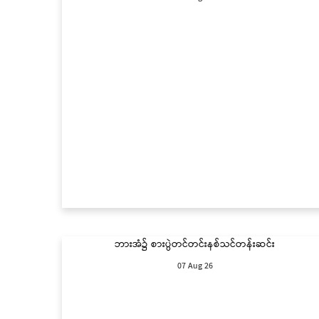
ဘားအံ၌ စားပွဲတင်တင်းနစ်သင်တန်းဆင်း
07 Aug 26