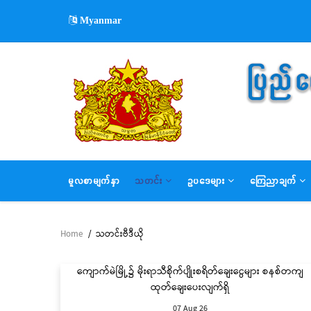
Skip
Myanmar
to
main
content
MAIN
မူလစာမျက်နှာ
သတင်း
ဥပဒေများ
ကြေညာချက်
NAVIGATION
Home
/
သတင်းဗီဒီယို
Breadcrumb
ကျောက်မဲမြို့၌ မိုးရာသီစိုက်ပျိုးစရိတ်ချေးငွေများ စနစ်တကျ
ထုတ်ချေးပေးလျက်ရှိ
07 Aug 26