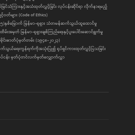
ပ်မြင်သံကြားနှင့်အသံထုတ်လွှင့်ခြင်း လုပ်ငန်းဆိုင်ရာ လိုက်နာရမည့်
င့်ဝတ်များ (Code of Ethics)
၅)နှစ်မြောက် မြန်မာ-ရုရှား သံတမန်ဆက်သွယ်ထူထောင်မှု
ိမ်းအမှတ် မြန်မာ-ရုရှားချစ်ကြည်ရေးနှင့်ပူးပေါင်းဆောင်ရွက်မှု
ိုင်းဓာတ်ပုံမှတ်တမ်း (၁၉၄၈-၂၀၂၃)
်သွယ်ရေးကွန်ရက်ကိုအသုံးပြု၍ ရုပ်ရှင်ကားထုတ်လွှင့်ပြသခြင်း
ပ်ငန်း မှတ်ပုံတင်လက်မှတ်လျှောက်လွှာ