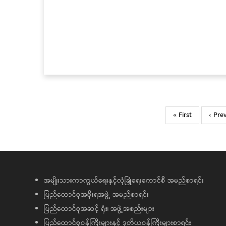
Pagination
First
« First
Previ
‹ Pre
page
page
အမျိုးသားကာကွယ်ရေးနှင့်လုံခြုံရေးကောင်စီ အမည်စာရင်း
ပြည်ထောင်စုအစိုးရအဖွဲ့ အမည်စာရင်း
ပြည်ထောင်စုအဆင့် ရုံး၊ အဖွဲ့အစည်းများ
ပြည်ထောင်စုဝန်ကြီးများနှင့် ဒုတိယဝန်ကြီးများစာရင်း