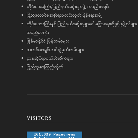
တိုင်းဒေသကြီး/ပြည်နယ်အစိုးရအဖွဲ့ အမည်စာရင်း
ပြည်ထောင်စုအစိုးရသတင်းထုတ်ပြန်ရေးအဖွဲ့
တိုင်းဒေသကြီးနှင့် ပြည်နယ်အစိုးရများ၏ ပြောရေးဆိုခွင့်ပုဂ္ဂိုလ်များ
အမည်စာရင်း
မြန်မာနိုင်ငံ ပြန်တမ်းများ
သတင်းစာရှင်းလင်းပွဲမှတ်တမ်းများ
ဌာနဆိုင်ရာဝက်ဘ်ဆိုက်များ
ပြည်သူ့စာကြည့်တိုက်
VISITORS