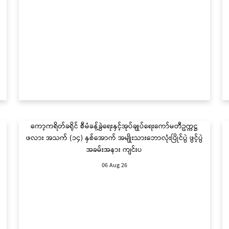
း
ကော့ကရိတ်ခရိုင် စီမံခန့်ခွဲရေးနှင့်အုပ်ချုပ်ရေးကော်မတီဥက္ကဋ္ဌ
ဖလား အသက် (၁၄) နှစ်အောက် အမျိုးသားဘောလုံးပြိုင်ပွဲ ဖွင့်ပွဲ
အခမ်းအနား ကျင်းပ
06 Aug 26