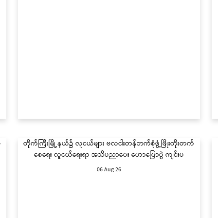
–
တိုက်ကြီးမြို့နယ်၌ လူငယ်များ ဗလငါးတန်ဘက်စုံဖွံ့ဖြိုးတိုးတက်
စေရေး လူငယ်ရေးရာ အသိပညာပေး ဟောပြောပွဲ ကျင်းပ
06 Aug 26