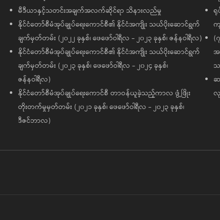
မီဒီယာနှင့်သတင်းအချက်အလက်ဆိုင်ရာ သိနားလည်မှု
ရု
နိုင်ငံတော်စီမံအုပ်ချုပ်ရေးကောင်စီ၏ နိုင်ငံအကျိုး သယ်ပိုးဆောင်ရွက်
ကျ
ချက်မှတ်တမ်း (၂၀၂၂ ခုနှစ်၊ ဖေဖော်ဝါရီလ - ၂၀၂၃ ခုနှစ်၊ ဇန်နဝါရီလ)
(၇
နိုင်ငံတော်စီမံအုပ်ချုပ်ရေးကောင်စီ၏ နိုင်ငံအကျိုး သယ်ပိုးဆောင်ရွက်
အထ
ချက်မှတ်တမ်း (၂၀၂၃ ခုနှစ်၊ ဖေဖော်ဝါရီလ - ၂၀၂၄ ခုနှစ်၊
သမ
ဇန်နဝါရီလ)
ဆက
နိုင်ငံတော်စီမံအုပ်ချုပ်ရေးကောင်စီ တာဝန်ယူခဲ့သည့်ကာလ ဖွံ့ဖြိုး
လု
တိုးတက်မှုမှတ်တမ်း (၂၀၂၁ ခုနှစ်၊ ဖေဖော်ဝါရီလ - ၂၀၂၃ ခုနှစ်၊
ဒီဇင်ဘာလ)