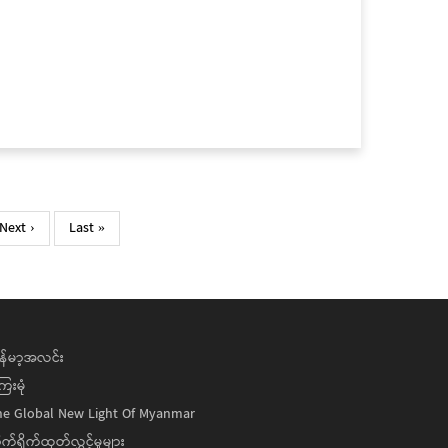
Next
Next ›
Last
Last »
page
page
န်မာ့အလင်း
ေးမုံ
he Global New Light Of Myanmar
ုက်ရိုက်ထုတ်လွှင့်မှုများ