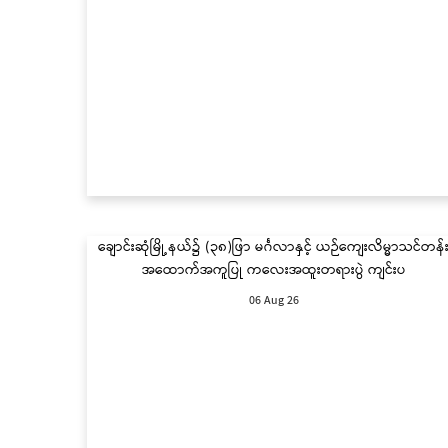
ချောင်းဆုံမြို့နယ်၌ (၃၈)ဖြာ မင်္ဂလာနှင့် ယဉ်ကျေးလိမ္မာသင်တန်
အထောက်အကူပြု ကလေးအထူးတရားပွဲ ကျင်းပ
06 Aug 26