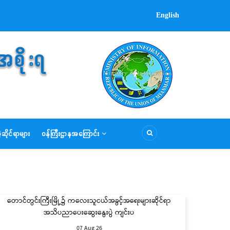
English
ဆိုင်ရာများ
ဝန်ကြီးဌာနအကြောင်း
တောင်တွင်းကြီးမြို့၌ ကလေးသူငယ်အခွင့်အရေးများဆိုင်ရာ
အသိပညာပေးဆွေးနွေးပွဲ ကျင်းပ
07 Aug 26