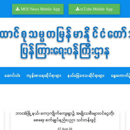
MOI News Mobile App
mTube Mobile App
ဆောင်းပါး
ကျန်းမာရေးဆိုင်ရာများ
နယ်မြေဒေသဆိုင်ရာများ
ရွေးကောက်ပွဲ
ဘားအံမြို့နယ်၊ ကော့ကျိုက်ကျေးရွာ၌ အမျိုးသမီးများဝင်ငွေတိုး
စေရေး စက်ချုပ်နည်းပညာ သင်တန်းဖွင့်
07 Aug 26