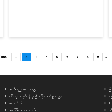
ous
vious
Page
1
Current
2
Page
3
Page
4
Page
5
Page
6
Page
7
Page
8
Page
9
…
page
အသိပညာပေးကဏ္ဍ
မြ
ခရီးသွားလုပ်ငန်းဖွံ့ဖြိုးတိုးတက်မှုကဏ္ဍ
ကြ
ဆောင်းပါး
T
အယ်ဒီတာ့အာဘော်
တိ