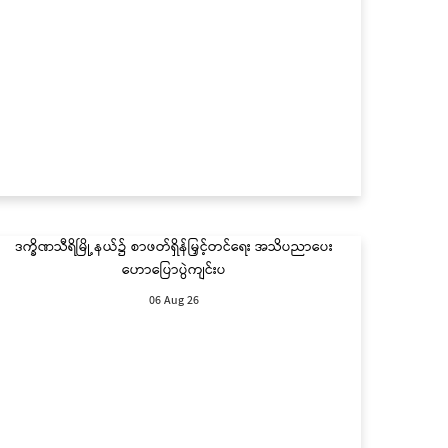
ဒက္ခိဏသီရိမြို့နယ်၌ စာဖတ်ရှိန်မြှင့်တင်ရေး အသိပညာပေး
ဟောပြောပွဲကျင်းပ
06 Aug 26