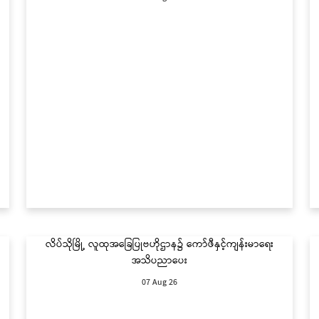
လိပ်သိုမြို့ လူထုအခြေပြုဗဟိုဌာန၌ ကော်ဖီနှင့်ကျန်းမာရေး
အသိပညာပေး
07 Aug 26