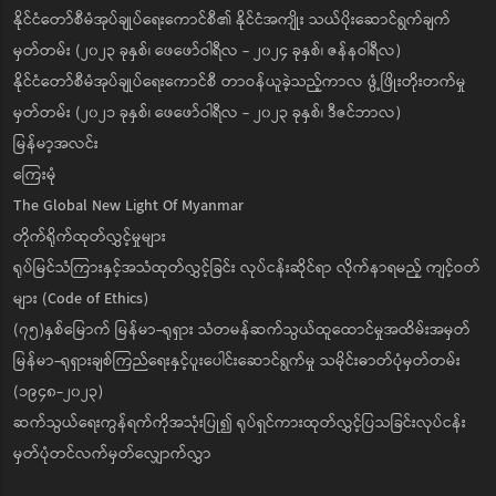
နိုင်ငံတော်စီမံအုပ်ချုပ်ရေးကောင်စီ၏ နိုင်ငံအကျိုး သယ်ပိုးဆောင်ရွက်ချက်
မှတ်တမ်း (၂၀၂၃ ခုနှစ်၊ ဖေဖော်ဝါရီလ - ၂၀၂၄ ခုနှစ်၊ ဇန်နဝါရီလ)
နိုင်ငံတော်စီမံအုပ်ချုပ်ရေးကောင်စီ တာဝန်ယူခဲ့သည့်ကာလ ဖွံ့ဖြိုးတိုးတက်မှု
မှတ်တမ်း (၂၀၂၁ ခုနှစ်၊ ဖေဖော်ဝါရီလ - ၂၀၂၃ ခုနှစ်၊ ဒီဇင်ဘာလ)
မြန်မာ့အလင်း
ကြေးမုံ
The Global New Light Of Myanmar
တိုက်ရိုက်ထုတ်လွှင့်မှုများ
ရုပ်မြင်သံကြားနှင့်အသံထုတ်လွှင့်ခြင်း လုပ်ငန်းဆိုင်ရာ လိုက်နာရမည့် ကျင့်ဝတ်
များ (Code of Ethics)
(၇၅)နှစ်မြောက် မြန်မာ-ရုရှား သံတမန်ဆက်သွယ်ထူထောင်မှုအထိမ်းအမှတ်
မြန်မာ-ရုရှားချစ်ကြည်ရေးနှင့်ပူးပေါင်းဆောင်ရွက်မှု သမိုင်းဓာတ်ပုံမှတ်တမ်း
(၁၉၄၈-၂၀၂၃)
ဆက်သွယ်ရေးကွန်ရက်ကိုအသုံးပြု၍ ရုပ်ရှင်ကားထုတ်လွှင့်ပြသခြင်းလုပ်ငန်း
မှတ်ပုံတင်လက်မှတ်လျှောက်လွှာ