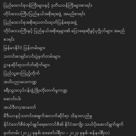
ပြည်ထောင်စုဝန်ကြီးများနှင့် ဒုတိယဝန်ကြီးများစာရင်း
တိုင်းဒေသကြီး/ပြည်နယ်အစိုးရအဖွဲ့ အမည်စာရင်း
ပြည်ထောင်စုအစိုးရသတင်းထုတ်ပြန်ရေးအဖွဲ့
တိုင်းဒေသကြီးနှင့် ပြည်နယ်အစိုးရများ၏ ပြောရေးဆိုခွင့်ပုဂ္ဂိုလ်များ အမည်
စာရင်း
မြန်မာနိုင်ငံ ပြန်တမ်းများ
သတင်းစာရှင်းလင်းပွဲမှတ်တမ်းများ
ဌာနဆိုင်ရာဝက်ဘ်ဆိုက်များ
ပြည်သူ့စာကြည့်တိုက်
အသိပညာပေးကဏ္ဍ
ခရီးသွားလုပ်ငန်းဖွံ့ဖြိုးတိုးတက်မှုကဏ္ဍ
ဆောင်းပါး
အယ်ဒီတာ့အာဘော်
မီဒီယာနှင့်သတင်းအချက်အလက်ဆိုင်ရာ သိနားလည်မှု
နိုင်ငံတော်စီမံအုပ်ချုပ်ရေးကောင်စီ၏ နိုင်ငံအကျိုး သယ်ပိုးဆောင်ရွက်ချက်
မှတ်တမ်း (၂၀၂၂ ခုနှစ်၊ ဖေဖော်ဝါရီလ - ၂၀၂၃ ခုနှစ်၊ ဇန်နဝါရီလ)