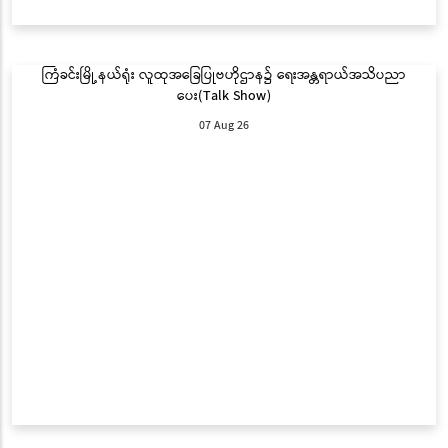
ကြံခင်းမြို့နယ်ရုံး လူထုအခြေပြုဗဟိုဌာန၌ ရေးအန္တရာယ်အသိပညာ
ပေး(Talk Show)
07 Aug 26