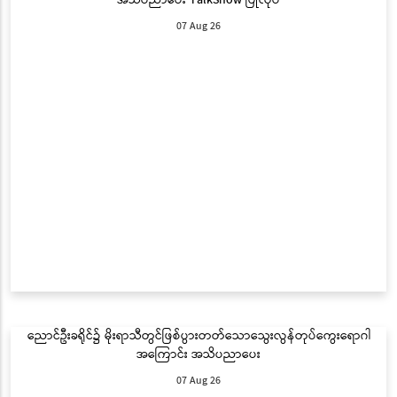
07 Aug 26
ညောင်ဦးခရိုင်၌ မိုးရာသီတွင်ဖြစ်ပွားတတ်သောသွေးလွန်တုပ်ကွေးရောဂါ
အကြောင်း အသိပညာပေး
07 Aug 26