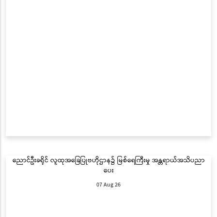
ညောင်ဦးခရိုင် လူထုအခြေပြုဗဟိုဌာန၌ မြစ်ရေကြီးမှု အန္တရာယ်အသိပညာ
ပေး
07 Aug 26