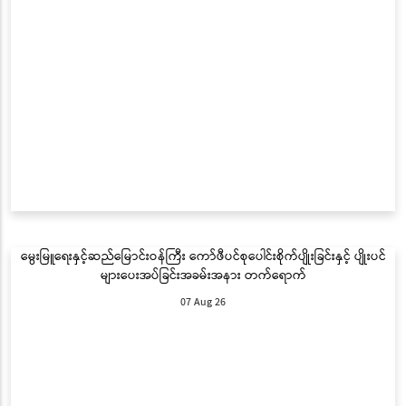
မွေးမြူရေးနှင့်ဆည်မြောင်းဝန်ကြီး ကော်ဖီပင်စုပေါင်းစိုက်ပျိုးခြင်းနှင့် ပျိုးပင်
များပေးအပ်ခြင်းအခမ်းအနား တက်ရောက်
07 Aug 26