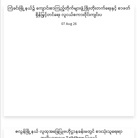
ကြံခင်းမြို့နယ်၌ ကျောင်းစာကြည့်တိုက်များဖွံ့ဖြိုးတိုးတက်ရေးနှင့် စာဖတ်
ရှိန်မြှင့်တင်ရေး လူငယ်စကားဝိုင်းကျင်းပ
07 Aug 26
ဇလွန်မြို့နယ် လူထုအခြေပြုဗဟိုဌာနခန်းမတွင် စားသုံးသူရေးရာ
အသိပညာပေး TalkShow ပြုလုပ်