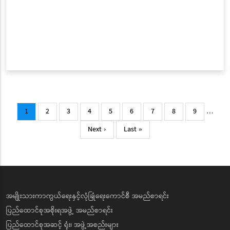
Pagination
Current
Page
Page
Page
Page
Page
Page
Page
Page
1
2
3
4
5
6
7
8
9
…
page
Next
Last
Next ›
Last »
page
page
အမျိုးသားကာကွယ်ရေးနှင့်လုံခြုံရေးကောင်စီ အမည်စာရင်း
ပြည်ထောင်စုအစိုးရအဖွဲ့ အမည်စာရင်း
ပြည်ထောင်စုအဆင့် ရုံး၊ အဖွဲ့အစည်းများ