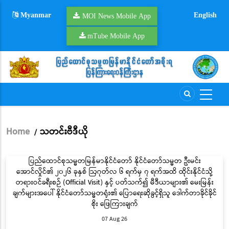
Skip
Myanmar
English
to
MOI News Mobile App
main
mTube Mobile App
content
Home
သတင်းဗီဒီယို
/
Breadcrumb
ပြည်ထောင်စုသမ္မတမြန်မာနိုင်ငံတော် နိုင်ငံတော်သမ္မတ ဦးမင်း
အောင်လှိုင်၏ ၂၀၂၆ ခုနှစ် ဩဂုတ်လ ၆ ရက်မှ ၇ ရက်အထိ ထိုင်းနိုင်ငံသို့
တရားဝင်ခရီးစဉ် (Official Visit) နှင့် ပတ်သက်၍ မီဒီယာများ၏ မေးမြန်း
ချက်များအပေါ် နိုင်ငံတော်သမ္မတရုံး၏ ပြောရေးဆိုခွင့်ရှိသူ ဒေါက်တာခိုင်ခိုင်
စိုး ဖြေကြားချက်
07 Aug 26