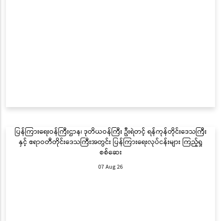
ပြန်ကြားရေးဝန်ကြီးဌာန၊ ဒုတိယဝန်ကြီး ဦးရဲတင့် ရန်ကုန်တိုင်းဒေသကြီး
နှင့် ဧရာဝတီတိုင်းဒေသကြီးအတွင်း ပြန်ကြားရေးလုပ်ငန်းများ ကြည့်ရှု
စစ်ဆေး
07 Aug 26