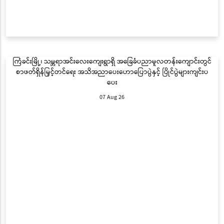
ကြံခင်းမြို့၊ သမ္ဘရာအင်းလေးကျေးရွာရှိ အခြေခံပညာမူလတန်းကျောင်းတွင်
စာဖတ်ရှိန်မြှင့်တင်ရေး အသိအညာပေးဟောပြောပွဲနှင့် ပြိုင်ပွဲများကျင်းပ
ပေး
07 Aug 26