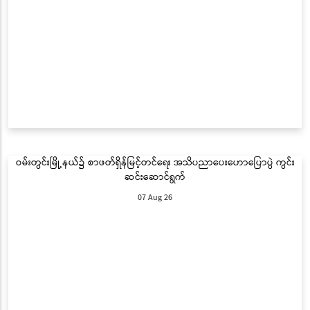
ဝမ်းတွင်းမြို့နယ်၌ စာဖတ်ရှိန်မြင့်တင်ရေး အသိပညာပေးဟောပြောပွဲ ကွင်း
ဆင်းဆောင်ရွက်
07 Aug 26