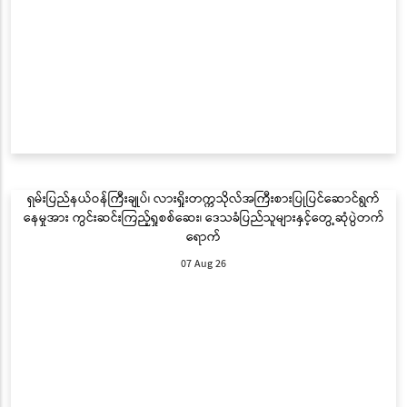
ရှမ်းပြည်နယ်ဝန်ကြီးချုပ်၊ လားရှိုးတက္ကသိုလ်အကြီးစားပြုပြင်ဆောင်ရွက်
နေမှုအား ကွင်းဆင်းကြည့်ရှုစစ်ဆေး၊ ဒေသခံပြည်သူများနှင့်တွေ့ဆုံပွဲတက်
ရောက်
07 Aug 26