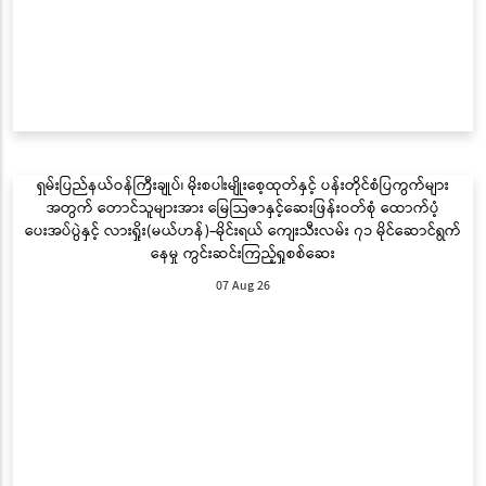
ရှမ်းပြည်နယ်ဝန်ကြီးချုပ်၊ မိုးစပါးမျိုးစေ့ထုတ်နှင့် ပန်းတိုင်စံပြကွက်များ
အတွက် တောင်သူများအား မြေသြဇာနှင့်ဆေးဖြန်းဝတ်စုံ ထောက်ပံ့
ပေးအပ်ပွဲနှင့် လားရှိုး(မယ်ဟန်)-မိုင်းရယ် ကျေးသီးလမ်း ၇၁ မိုင်ဆောင်ရွက်
နေမှု ကွင်းဆင်းကြည့်ရှုစစ်ဆေး
07 Aug 26