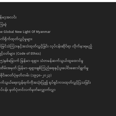
န်မာ့အလင်း
ေးမုံ
he Global New Light Of Myanmar
ုက်ရိုက်ထုတ်လွှင့်မှုများ
ပ်မြင်သံကြားနှင့်အသံထုတ်လွှင့်ခြင်း လုပ်ငန်းဆိုင်ရာ လိုက်နာရမည့်
င့်ဝတ်များ (Code of Ethics)
၅)နှစ်မြောက် မြန်မာ-ရုရှား သံတမန်ဆက်သွယ်ထူထောင်မှု
ိမ်းအမှတ် မြန်မာ-ရုရှားချစ်ကြည်ရေးနှင့်ပူးပေါင်းဆောင်ရွက်မှု
ိုင်းဓာတ်ပုံမှတ်တမ်း (၁၉၄၈-၂၀၂၃)
်သွယ်ရေးကွန်ရက်ကိုအသုံးပြု၍ ရုပ်ရှင်ကားထုတ်လွှင့်ပြသခြင်း
ပ်ငန်း မှတ်ပုံတင်လက်မှတ်လျှောက်လွှာ