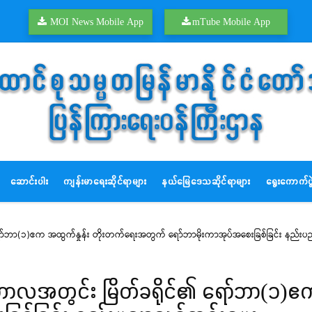
MOI News Mobile App
mTube Mobile App
ဆောင်းပါး
ကျန်းမာရေးဆိုင်ရာများ
နယ်မြေဒေသဆိုင်ရာများ
ရွေးကောက်ပွဲ
ရော်ဘာ(၁)ဧက အထွက်နှုန်း တိုးတက်ရေးအတွက် ရော်ဘာမိုးကာအုပ်အစေးခြစ်ခြင်း နည်း
ကာလအတွင်း မြိတ်ခရိုင်၏ ရော်ဘာ(၁)ဧက