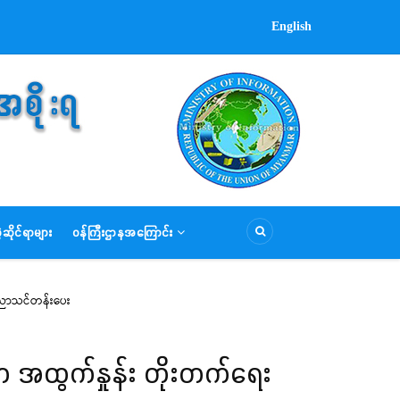
English
ဆိုင်ရာများ
ဝန်ကြီးဌာနအကြောင်း
ပညာသင်တန်းပေး
 အထွက်နှုန်း တိုးတက်ရေး