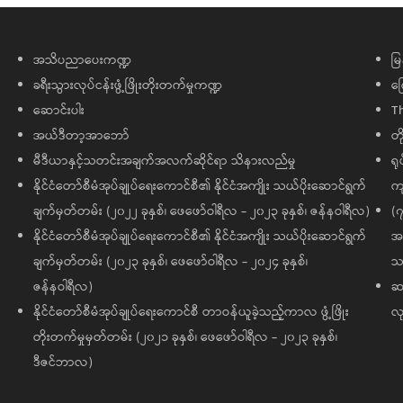
အသိပညာပေးကဏ္ဍ
မြ
ခရီးသွားလုပ်ငန်းဖွံ့ဖြိုးတိုးတက်မှုကဏ္ဍ
ကြ
ဆောင်းပါး
T
အယ်ဒီတာ့အာဘော်
တိ
မီဒီယာနှင့်သတင်းအချက်အလက်ဆိုင်ရာ သိနားလည်မှု
ရု
နိုင်ငံတော်စီမံအုပ်ချုပ်ရေးကောင်စီ၏ နိုင်ငံအကျိုး သယ်ပိုးဆောင်ရွက်
ကျ
ချက်မှတ်တမ်း (၂၀၂၂ ခုနှစ်၊ ဖေဖော်ဝါရီလ - ၂၀၂၃ ခုနှစ်၊ ဇန်နဝါရီလ)
(၇
နိုင်ငံတော်စီမံအုပ်ချုပ်ရေးကောင်စီ၏ နိုင်ငံအကျိုး သယ်ပိုးဆောင်ရွက်
အထ
ချက်မှတ်တမ်း (၂၀၂၃ ခုနှစ်၊ ဖေဖော်ဝါရီလ - ၂၀၂၄ ခုနှစ်၊
သမ
ဇန်နဝါရီလ)
ဆက
နိုင်ငံတော်စီမံအုပ်ချုပ်ရေးကောင်စီ တာဝန်ယူခဲ့သည့်ကာလ ဖွံ့ဖြိုး
လု
တိုးတက်မှုမှတ်တမ်း (၂၀၂၁ ခုနှစ်၊ ဖေဖော်ဝါရီလ - ၂၀၂၃ ခုနှစ်၊
ဒီဇင်ဘာလ)