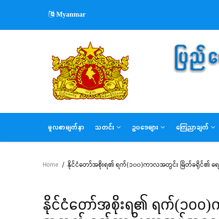
Skip
Myanmar
to
main
content
MAIN
မူလစာမျက်နှာ
သတင်း
ဥပဒေများ
ကြေညာချက်
NAVIGATION
Home
/
နိုင်ငံတော်အစိုးရ၏ ရက်(၁၀၀)ကာလအတွင်း မြိတ်ခရိုင်၏ 
Breadcrumb
နိုင်ငံတော်အစိုးရ၏ ရက်(၁၀၀)