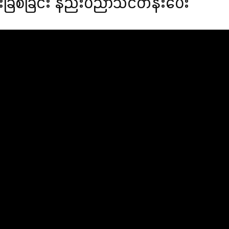
ခြစ်ခြင်း နည်းပညာသင်တန်းပေး