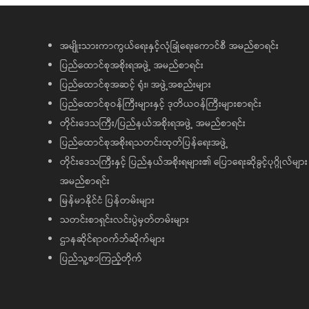
အမျိုးသားကာကွယ်ရေးနှင့်လုံခြုံရေးကောင်စီ အမည်စာရင်း
ပြည်ထောင်စုအစိုးရအဖွဲ့ အမည်စာရင်း
ပြည်ထောင်စုအဆင့် ရုံး၊ အဖွဲ့အစည်းများ
ပြည်ထောင်စုဝန်ကြီးများနှင့် ဒုတိယဝန်ကြီးများစာရင်း
တိုင်းဒေသကြီး/ပြည်နယ်အစိုးရအဖွဲ့ အမည်စာရင်း
ပြည်ထောင်စုအစိုးရသတင်းထုတ်ပြန်ရေးအဖွဲ့
တိုင်းဒေသကြီးနှင့် ပြည်နယ်အစိုးရများ၏ ပြောရေးဆိုခွင့်ပုဂ္ဂိုလ်များ
အမည်စာရင်း
မြန်မာနိုင်ငံ ပြန်တမ်းများ
သတင်းစာရှင်းလင်းပွဲမှတ်တမ်းများ
ဌာနဆိုင်ရာဝက်ဘ်ဆိုက်များ
ပြည်သူ့စာကြည့်တိုက်