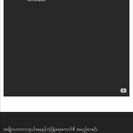
အမျိုးသားကာကွယ်ရေးနှင့်လုံခြုံရေးကောင်စီ အမည်စာရင်း