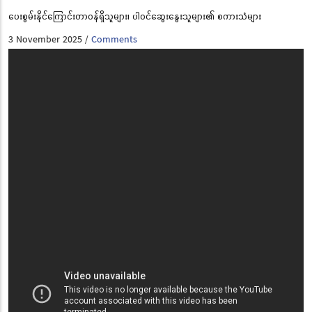
ပေးစွမ်းနိုင်ကြောင်းတာဝန်ရှိသူများ၊ ပါဝင်ဆွေးနွေးသူများ၏ စကားသံများ
3 November 2025
Comments
/