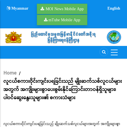
Skip
Myanmar
English
to
MOI News Mobile App
main
mTube Mobile App
content
Home
/
Breadcrumb
လူငယ်စကားဝိုင်းကျင်းပရခြင်းသည် မျိုးဆက်သစ်လူငယ်များ
အတွက် အကျိုးများစွာပေးစွမ်းနိုင်ကြောင်းတာဝန်ရှိသူများ၊
ပါဝင်ဆွေးနွေးသူများ၏ စကားသံများ
လူငယ်စကားဝိုင်းကျင်းပရခြင်းသည် မျိုးဆက်သစ်လူငယ်များအတွက် အကျိုးများစွာ