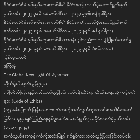
နိုင်ငံတော်စီမံအုပ်ချုပ်ရေးကောင်စီ၏ နိုင်ငံအကျိုး သယ်ပိုးဆောင်ရွက်ချက်
မှတ်တမ်း (၂၀၂၂ ခုနှစ်၊ ဖေဖော်ဝါရီလ - ၂၀၂၃ ခုနှစ်၊ ဇန်နဝါရီလ)
နိုင်ငံတော်စီမံအုပ်ချုပ်ရေးကောင်စီ၏ နိုင်ငံအကျိုး သယ်ပိုးဆောင်ရွက်ချက်
မှတ်တမ်း (၂၀၂၃ ခုနှစ်၊ ဖေဖော်ဝါရီလ - ၂၀၂၄ ခုနှစ်၊ ဇန်နဝါရီလ)
နိုင်ငံတော်စီမံအုပ်ချုပ်ရေးကောင်စီ တာဝန်ယူခဲ့သည့်ကာလ ဖွံ့ဖြိုးတိုးတက်မှု
မှတ်တမ်း (၂၀၂၁ ခုနှစ်၊ ဖေဖော်ဝါရီလ - ၂၀၂၃ ခုနှစ်၊ ဒီဇင်ဘာလ)
မြန်မာ့အလင်း
ကြေးမုံ
The Global New Light Of Myanmar
တိုက်ရိုက်ထုတ်လွှင့်မှုများ
ရုပ်မြင်သံကြားနှင့်အသံထုတ်လွှင့်ခြင်း လုပ်ငန်းဆိုင်ရာ လိုက်နာရမည့် ကျင့်ဝတ်
များ (Code of Ethics)
(၇၅)နှစ်မြောက် မြန်မာ-ရုရှား သံတမန်ဆက်သွယ်ထူထောင်မှုအထိမ်းအမှတ်
မြန်မာ-ရုရှားချစ်ကြည်ရေးနှင့်ပူးပေါင်းဆောင်ရွက်မှု သမိုင်းဓာတ်ပုံမှတ်တမ်း
(၁၉၄၈-၂၀၂၃)
ဆက်သွယ်ရေးကွန်ရက်ကိုအသုံးပြု၍ ရုပ်ရှင်ကားထုတ်လွှင့်ပြသခြင်းလုပ်ငန်း