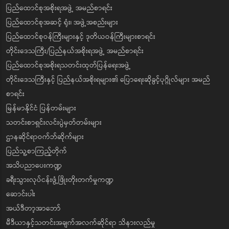
ပြည်ထောင်စုအစိုးရအဖွဲ့ အမည်စာရင်း
ပြည်ထောင်စုအဆင့် ရုံး၊ အဖွဲ့အစည်းများ
ပြည်ထောင်စုဝန်ကြီးများနှင့် ဒုတိယဝန်ကြီးများစာရင်း
တိုင်းဒေသကြီး/ပြည်နယ်အစိုးရအဖွဲ့ အမည်စာရင်း
ပြည်ထောင်စုအစိုးရသတင်းထုတ်ပြန်ရေးအဖွဲ့
တိုင်းဒေသကြီးနှင့် ပြည်နယ်အစိုးရများ၏ ပြောရေးဆိုခွင့်ပုဂ္ဂိုလ်များ အမည်
စာရင်း
မြန်မာနိုင်ငံ ပြန်တမ်းများ
သတင်းစာရှင်းလင်းပွဲမှတ်တမ်းများ
ဌာနဆိုင်ရာဝက်ဘ်ဆိုက်များ
ပြည်သူ့စာကြည့်တိုက်
အသိပညာပေးကဏ္ဍ
ခရီးသွားလုပ်ငန်းဖွံ့ဖြိုးတိုးတက်မှုကဏ္ဍ
ဆောင်းပါး
အယ်ဒီတာ့အာဘော်
မီဒီယာနှင့်သတင်းအချက်အလက်ဆိုင်ရာ သိနားလည်မှု