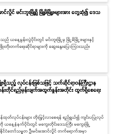
ိုင် မင်းဘူးမြို့ရှိ မြို့မိမြို့ဖများအား တွေ့ဆုံ၍ ဒေသ
နေ့မွန်းလွဲပိုင်းတွင် မင်းဘူးမြို့မှ မြို့မိမြို့ဖများနှင့်
ဖြိုးတိုးတက်ရေးဆိုင်ရာများကို ဆွေးနွေးပြောကြားသည်။
းရှိသည့် လုပ်ငန်းဖြစ်သဖြင့် သက်ဆိုင်ရာဝန်ကြီးဌာန
န်းတိုင်ရည်မှန်းချက်အထွက်နှုန်းအတိုင်း ထွက်ရှိစေရေး
ှုကုန်ထုတ်လုပ်ငန်းများ တိုးမြှင့်လာစေရန် ရည်ရွယ်၍ ကျင်းပပြုလုပ်
ကို ယနေ့နံနက်ပိုင်းတွင် မကွေးတိုင်းဒေသကြီး မကွေးမြို့
် နိုင်ငံတော်သမ္မတ ဦးမင်းအောင်လှိုင် တက်ရောက်အမှာ