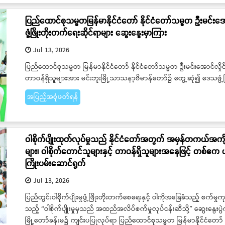
ပြည်ထောင်စုသမ္မတမြန်မာနိုင်ငံတော် နိုင်ငံတော်သမ္မတ ဦးမင်းအောင်လှ
ဖွံ့ဖြိုးတိုးတက်ရေးဆိုင်ရာများ ဆွေးနွေးမှာကြား
Jul 13, 2026
ပြည်ထောင်စုသမ္မတ မြန်မာနိုင်ငံတော် နိုင်ငံတော်သမ္မတ ဦးမင်းအောင်လှိုင်သည် ယ
တာဝန်ရှိသူများအား မင်းဘူးမြို့သာသနာ့ဗိမာန်တော်၌ တွေ့ဆုံ၍ ဒေသဖွံ့
အပြည့်အစုံဖတ်ရန်
ဝါစိုက်ပျိုးထုတ်လုပ်မှုသည် နိုင်ငံတော်အတွက် အမှန်တကယ်အကျို
များ၊ ဝါစိုက်တောင်သူများနှင့် တာဝန်ရှိသူများအနေဖြင့် တစ်ဧက ပ
ကြိုးပမ်းဆောင်ရွက်
Jul 13, 2026
ပြည်တွင်းဝါစိုက်ပျိုးမှုဖွံ့ဖြိုးတိုးတက်စေရေးနှင့် ဝါကိုအခြေခံသည့် စက်မ
သည့် “ဝါစိုက်ပျိုးမှုမှသည် အထည်အလိပ်စက်မှုလုပ်ငန်းဆီသို့” ဆွေးနွေးပွဲ
မြို့တော်ခန်းမ၌ ကျင်းပပြုလုပ်ရာ ပြည်ထောင်စုသမ္မတ မြန်မာနိုင်ငံတော