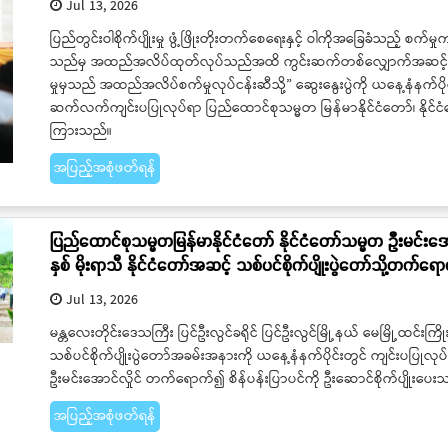
Jul 13, 2026
ပြည်တွင်းဝါစိုက်ပျိုးမှု ဖွံ့ဖြိုးတိုးတက်စေရေးနှင့် ဝါကိုအခြေခံသည့် စက်မှု
သည်မှ အထည်အလိပ်ထုတ်လုပ်သည်အထိ ကွင်းဆက်တစ်လျှောက်အဆင့်ဆင့် တ
မှုမှသည် အထည်အလိပ်စက်မှုလုပ်ငန်းဆီသို့” ဆွေးနွေးပွဲကို ယနေ့နံနက်ပိုင်
ဆက်လက်ကျင်းပပြုလုပ်ရာ ပြည်ထောင်စုသမ္မတ မြန်မာနိုင်ငံတော်၊ နိုင
ကြားသည်။
အပြည့်အစုံဖတ်ရန်
ပြည်ထောင်စုသမ္မတမြန်မာနိုင်ငံတော် နိုင်ငံတော်သမ္မတ ဦးမင်းအောင
နှစ် မိုးရာသီ နိုင်ငံတော်အဆင့် သစ်ပင်စိုက်ပျိုးပွဲတော်သို့တက်ရေ
Jul 13, 2026
မန္တလေးတိုင်းဒေသကြီး ပြင်ဦးလွင်ခရိုင် ပြင်ဦးလွင်မြို့နယ် မေမြို့ထင်းကြိ
သစ်ပင်စိုက်ပျိုးပွဲတော်အခမ်းအနားကို ယနေ့နံနက်ပိုင်းတွင် ကျင်းပပြုလု
ဦးမင်းအောင်လှိုင် တက်ရောက်၍ စိန်ပန်းပြာပင်ကို ဦးဆောင်စိုက်ပျိုးပေး
အပြည့်အစုံဖတ်ရန်