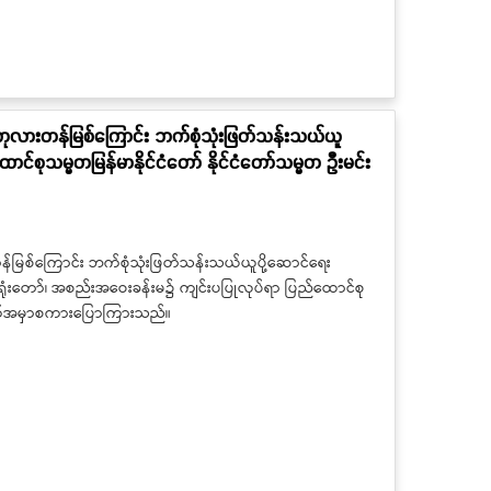
ှင့် ကုလားတန်မြစ်ကြောင်း ဘက်စုံသုံးဖြတ်သန်းသယ်ယူ
ောင်စုသမ္မတမြန်မာနိုင်ငံတော် နိုင်ငံတော်သမ္မတ ဦးမင်း
ားတန်မြစ်ကြောင်း ဘက်စုံသုံးဖြတ်သန်းသယ်ယူပို့ဆောင်ရေး
မ္မတရုံးတော်၊ အစည်းအဝေးခန်းမ၌ ကျင်းပပြုလုပ်ရာ ပြည်ထောင်စု
ရောက်အမှာစကားပြောကြားသည်။