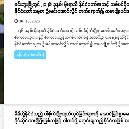
မင်းဘူးမြို့တွင် ၂၀၂၆ ခုနှစ်၊ မိုးရာသီ နိုင်ငံတော်အဆင့် သစ်ပင်စိ
နိုင်ငံတော်သမ္မတ ဦးမင်းအောင်လှိုင် တက်ရောက်၍ တမာပျိုးပင်အာ
Jul 13, 2026
၂၀၂၆ ခုနှစ်၊ မိုးရာသီ နိုင်ငံတော်အဆင့် သစ်ပင်စိုက်ပျိုးပွဲတော်အခမ်းအနားက
မီးရထားဘူတာနှင့် မီးရထားကွန်ကရစ်စက်ရုံဝန်းအတွင်း၌ ယနေ့နံနက်ပိုင်း
နိုင်ငံတော်သမ္မတ ဦးမင်းအောင်လှိုင် တက်ရောက်၍ တမာပျိုးပင်ကို ဦးဆော
အပြည့်အစုံဖတ်ရန်
မိမိတို့နိုင်ငံသည် ဝါစိုက်ပျိုးထုတ်လုပ်ခြင်းများကို အောင်မြင်စွာ
ပိုင်ဆိုင်ထားရှိပြီးဖြစ်သဖြင့် ဝါတင်ပို့ ရောင်းချသည့်နိုင်ငံအဖြ