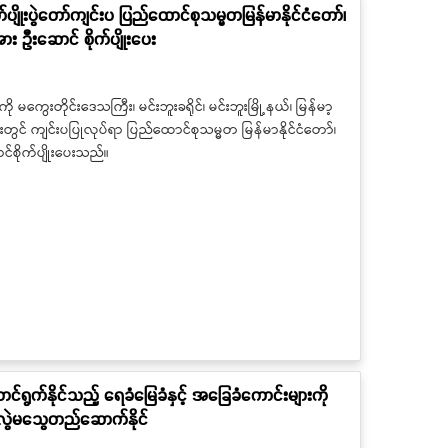
ုက်ပျိုးပွဲတော်ကျင်းပ ပြည်ထောင်စုသမ္မတမြန်မာနိုင်ငံတော်၊
း ဦးဆောင် စိုက်ပျိုးပေး
ို မကွေးတိုင်းဒေသကြီး၊ မင်းဘူးခရိုင်၊ မင်းဘူးမြို့နယ်၊ မြန်မာ့
တွင် ကျင်းပပြုလုပ်ရာ ပြည်ထောင်စုသမ္မတ မြန်မာနိုင်ငံတော်၊
င်စိုက်ပျိုးပေးသည်။
ဆောင်ရွက်နိုင်သည့် ရေခံမြေခံနှင့် အခြေခံကောင်းများကို
စ် မလွဲမသွေတည်ဆောက်နိုင်