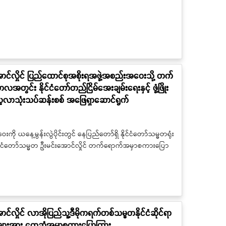
ောင်လှိုင် ပြည်ထောင်စုအစိုးရအဖွဲ့အစည်းအဝေးသို့ တက်
င်း နိုင်ငံတော်တည်ငြိမ်အေးချမ်းရေးနှင့် ဖွံ့ဖြိုး
လေ့လာသုံးသပ်ဆန်းစစ် အဖြေရှာဆောင်ရွက်
ု ယနေ့မွန်းလွဲပိုင်းတွင် နေပြည်တော်ရှိ နိုင်ငံတော်သမ္မတရုံး
ုင်ငံတော်သမ္မတ ဦးမင်းအောင်လှိုင် တက်ရောက်အမှာစကားပြော
င်လှိုင် လာအိုပြည်သူ့ဒီမိုကရက်တစ်သမ္မတနိုင်ငံဆိုင်ရာ
းများအား တွေ့ဆုံအမှာစကားပြောကြား