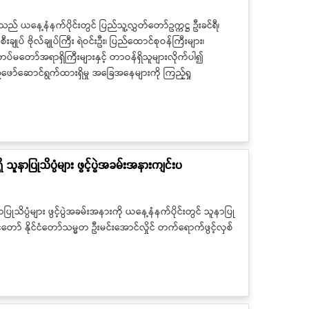
သည် ယနေ့နံနက်ပိုင်းတွင် ပြည်သူ့လွှတ်တော်ဥက္ကဋ္ဌ ဦးခင်ရီ၊
ပ် ဗိုလ်ချုပ်ကြီး ရဲဝင်းဦး၊ ပြည်ထောင်စုဝန်ကြီးများ၊
့်တပ်မတော်အရာရှိကြီးများနှင့် တာဝန်ရှိသူများလိုက်ပါ၍
်ဖော်ဆောင်ရွက်ထားရှိမှု အခြေအနေများကို ကြည့်ရှု
ိ သူနာပြုသိပ္ပံများ ဖွင့်ပွဲအခမ်းအနားကျင်းပ
ာပြုသိပ္ပံများ ဖွင့်ပွဲအခမ်းအနားကို ယနေ့နံနက်ပိုင်းတွင် သူနာပြု
ံတော် နိုင်ငံတော်သမ္မတ ဦးမင်းအောင်လှိုင် တက်ရောက်ဖွင့်လှစ်