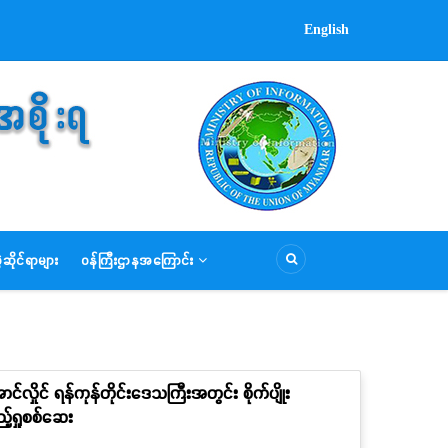
English
ဆိုင်ရာများ
ဝန်ကြီးဌာနအကြောင်း
်လှိုင် ရန်ကုန်တိုင်းဒေသကြီးအတွင်း စိုက်ပျိုး
့်ရှုစစ်ဆေး