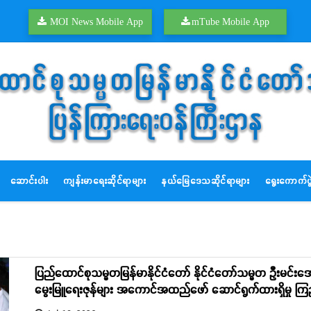
MOI News Mobile App
mTube Mobile App
ဆောင်းပါး
ကျန်းမာရေးဆိုင်ရာများ
နယ်မြေဒေသဆိုင်ရာများ
ရွေးကောက်ပွဲ
ပြည်ထောင်စုသမ္မတမြန်မာနိုင်ငံတော် နိုင်ငံတော်သမ္မတ ဦးမင်းအောင
မွေးမြူရေးဇုန်များ အကောင်အထည်ဖော် ဆောင်ရွက်ထားရှိမှု ကြည