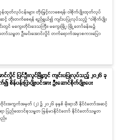
ကုန်ထုတ်လုပ်ငန်းများ တိုးမြှင့်လာစေရန်၊ ဝါစိုက်ပျိုးထုတ်လုပ်
ိုးတက်စေရန် ရည်ရွယ်၍ ကျင်းပပြုလုပ်သည့် “ဝါစိုက်ပျိုး
းတွင် မကွေးတိုင်းဒေသကြီး၊ မကွေးမြို့၊ မြို့တော်ခန်းမ၌
်ငံတော်သမ္မတ ဦးမင်းအောင်လှိုင် တက်ရောက်အမှာစကားပြော
်လှိုင် ပြင်ဦးလွင်မြို့တွင် ကျင်းပပြုလုပ်သည့် ၂၀၂၆ ခု
ာက်၍ စိန်ပန်းပြာပျိုးပင်အား ဦးဆောင်စိုက်ပျိုးပေး
ုးဝိုင်းအကွက်အမှတ် (၂) ၌ ၂၀၂၆ ခုနှစ် မိုးရာသီ နိုင်ငံတော်အဆင့်
ပ်ရာ ပြည်ထောင်စုသမ္မတ မြန်မာနိုင်ငံတော် နိုင်ငံတော်သမ္မတ
သည်။