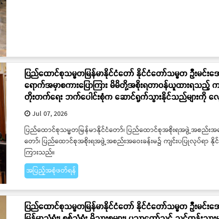
ပြည်ထောင်စုသမ္မတမြန်မာနိုင်ငံတော် နိုင်ငံတော်သမ္မတ ဦးမင်းအ
ရောက်အမှာစကားပြောကြား မိမိတို့အစိုးရတာဝန်ယူထားရသည့် ကာလအတွ
တိုးတက်ရေး ဘက်ပေါင်းစုံက ဆောင်ရွက်သွားနိုင်သည်များကို 
Jul 07, 2026
ပြည်ထောင်စုသမ္မတမြန်မာနိုင်ငံတော်၊ ပြည်ထောင်စုအစိုးရအဖွဲ့အစည်းအဝေးကိ
တော်၊ ပြည်ထောင်စုအစိုးရအဖွဲ့အစည်းအဝေးခန်းမ၌ ကျင်းပပြုလုပ်ရာ နိ
ကြားသည်။
အပြည့်အစုံဖတ်ရန်
ပြည်ထောင်စုသမ္မတမြန်မာနိုင်ငံတော် နိုင်ငံတော်သမ္မတ ဦးမင်းအော
မြန်မာသံရုံး၊ စစ်သံရုံး မိသားစုများ၊ ပညာတော်သင် သင်တန်းသာ