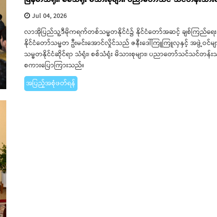
Jul 04, 2026
လာအိုပြည်သူ့ဒီမိုကရက်တစ်သမ္မတနိုင်ငံ၌ နိုင်ငံတော်အဆင့် ချစ်ကြည်ရေး
နိုင်ငံတော်သမ္မတ ဦးမင်းအောင်လှိုင်သည် ဇနီးဒေါ်ကြူကြူလှနှင့် အဖွဲ့ဝင
သမ္မတနိုင်ငံဆိုင်ရာ သံရုံး၊ စစ်သံရုံး မိသားစုများ၊ ပညာတော်သင်သင်တန်းသ
စကားပြောကြားသည်။
အပြည့်အစုံဖတ်ရန်