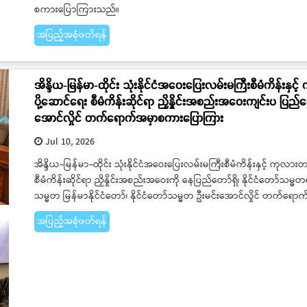
စကားပြောကြားသည်။
အပြည့်အစုံဖတ်ရန်
အိန္ဒိယ-မြန်မာ-ထိုင်း သုံးနိုင်ငံအဝေးပြေးလမ်းမကြီးစီမံကိန်းန
ပို့ဆောင်ရေး စီမံကိန်းဆိုင်ရာ ညှိနှိုင်းအစည်းအဝေးကျင်းပ ပြည်ထ
အောင်လှိုင် တက်ရောက်အမှာစကားပြောကြား
Jul 10, 2026
အိန္ဒိယ-မြန်မာ-ထိုင်း သုံးနိုင်ငံအဝေးပြေးလမ်းမကြီးစီမံကိန်းနှင့် ကုလ
စီမံကိန်းဆိုင်ရာ ညှိနှိုင်းအစည်းအဝေးကို နေပြည်တော်ရှိ၊ နိုင်ငံတော်သ
သမ္မတ မြန်မာနိုင်ငံတော်၊ နိုင်ငံတော်သမ္မတ ဦးမင်းအောင်လှိုင် တက်
အပြည့်အစုံဖတ်ရန်