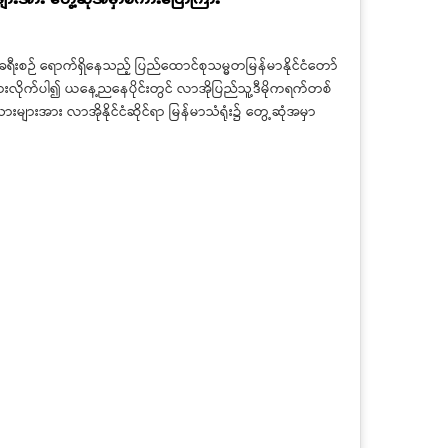
ခရီးစဉ် ရောက်ရှိနေသည့် ပြည်ထောင်စုသမ္မတမြန်မာနိုင်ငံတော်
်များလိုက်ပါ၍ ယနေ့ညနေပိုင်းတွင် လာအိုပြည်သူ့ဒီမိုကရက်တစ်
ားများအား လာအိုနိုင်ငံဆိုင်ရာ မြန်မာသံရုံး၌ တွေ့ဆုံအမှာ