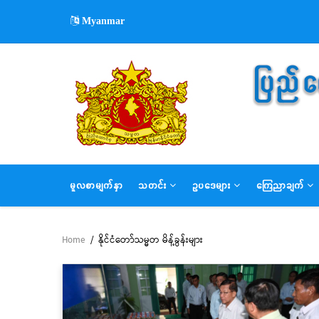
Skip
Myanmar
to
main
content
MAIN
မူလစာမျက်နှာ
သတင်း
ဥပဒေများ
ကြေညာချက်
NAVIGATION
Home
/
နိုင်ငံတော်သမ္မတ မိန့်ခွန်းများ
Breadcrumb