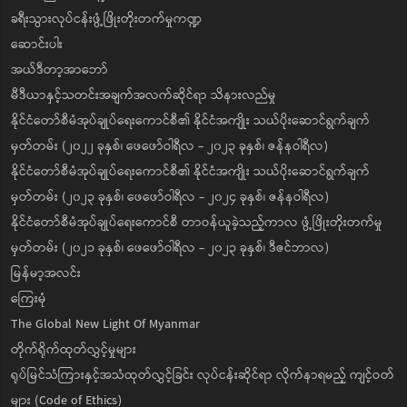
ခရီးသွားလုပ်ငန်းဖွံ့ဖြိုးတိုးတက်မှုကဏ္ဍ
ဆောင်းပါး
အယ်ဒီတာ့အာဘော်
မီဒီယာနှင့်သတင်းအချက်အလက်ဆိုင်ရာ သိနားလည်မှု
နိုင်ငံတော်စီမံအုပ်ချုပ်ရေးကောင်စီ၏ နိုင်ငံအကျိုး သယ်ပိုးဆောင်ရွက်ချက်
မှတ်တမ်း (၂၀၂၂ ခုနှစ်၊ ဖေဖော်ဝါရီလ - ၂၀၂၃ ခုနှစ်၊ ဇန်နဝါရီလ)
နိုင်ငံတော်စီမံအုပ်ချုပ်ရေးကောင်စီ၏ နိုင်ငံအကျိုး သယ်ပိုးဆောင်ရွက်ချက်
မှတ်တမ်း (၂၀၂၃ ခုနှစ်၊ ဖေဖော်ဝါရီလ - ၂၀၂၄ ခုနှစ်၊ ဇန်နဝါရီလ)
နိုင်ငံတော်စီမံအုပ်ချုပ်ရေးကောင်စီ တာဝန်ယူခဲ့သည့်ကာလ ဖွံ့ဖြိုးတိုးတက်မှု
မှတ်တမ်း (၂၀၂၁ ခုနှစ်၊ ဖေဖော်ဝါရီလ - ၂၀၂၃ ခုနှစ်၊ ဒီဇင်ဘာလ)
မြန်မာ့အလင်း
ကြေးမုံ
The Global New Light Of Myanmar
တိုက်ရိုက်ထုတ်လွှင့်မှုများ
ရုပ်မြင်သံကြားနှင့်အသံထုတ်လွှင့်ခြင်း လုပ်ငန်းဆိုင်ရာ လိုက်နာရမည့် ကျင့်ဝတ်
များ (Code of Ethics)