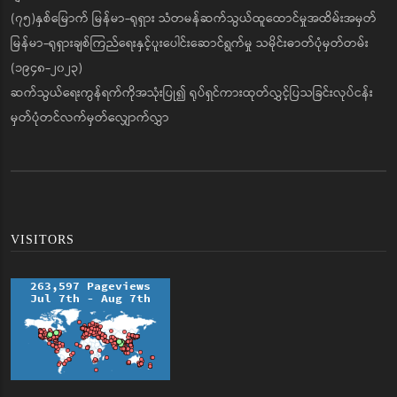
(၇၅)နှစ်မြောက် မြန်မာ-ရုရှား သံတမန်ဆက်သွယ်ထူထောင်မှုအထိမ်းအမှတ်
မြန်မာ-ရုရှားချစ်ကြည်ရေးနှင့်ပူးပေါင်းဆောင်ရွက်မှု သမိုင်းဓာတ်ပုံမှတ်တမ်း
(၁၉၄၈-၂၀၂၃)
ဆက်သွယ်ရေးကွန်ရက်ကိုအသုံးပြု၍ ရုပ်ရှင်ကားထုတ်လွှင့်ပြသခြင်းလုပ်ငန်း
မှတ်ပုံတင်လက်မှတ်လျှောက်လွှာ
VISITORS