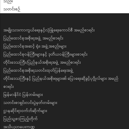
သည်။
သတင်းစဉ်
အမျိုးသားကာကွယ်ရေးနှင့်လုံခြုံရေးကောင်စီ အမည်စာရင်း
ပြည်ထောင်စုအစိုးရအဖွဲ့ အမည်စာရင်း
ပြည်ထောင်စုအဆင့် ရုံး၊ အဖွဲ့အစည်းများ
ပြည်ထောင်စုဝန်ကြီးများနှင့် ဒုတိယဝန်ကြီးများစာရင်း
တိုင်းဒေသကြီး/ပြည်နယ်အစိုးရအဖွဲ့ အမည်စာရင်း
ပြည်ထောင်စုအစိုးရသတင်းထုတ်ပြန်ရေးအဖွဲ့
တိုင်းဒေသကြီးနှင့် ပြည်နယ်အစိုးရများ၏ ပြောရေးဆိုခွင့်ပုဂ္ဂိုလ်များ အမည်
စာရင်း
မြန်မာနိုင်ငံ ပြန်တမ်းများ
သတင်းစာရှင်းလင်းပွဲမှတ်တမ်းများ
ဌာနဆိုင်ရာဝက်ဘ်ဆိုက်များ
ပြည်သူ့စာကြည့်တိုက်
အသိပညာပေးကဏ္ဍ