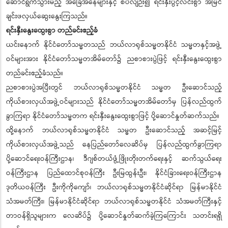
ဆောင်ရွက်သွားမည့် အခြေအနေများနှင့် စပ်လျဉ်း၍ ရင်းနှီးပွင့်လင်းစွာ အမြင်
ချင်းဖလှယ်ဆွေးနွေးကြသည်။
ရင်းနှီးနွေးထွေးစွာ တည်ခင်းဧည့်ခံ
ယင်းနောက် နိုင်ငံတော်သမ္မတသည် ဘယ်လာရုစ်သမ္မတနိုင်ငံ သမ္မတနှင့်အဖွဲ့
ဝင်များအား နိုင်ငံတော်သမ္မတအိမ်တော်၌ ညစာစားပွဲဖြင့် ရင်းနှီးနွေးထွေးစွာ
တည်ခင်းဧည့်ခံသည်။
ညစာစားပွဲအပြီးတွင် ဘယ်လာရုစ်သမ္မတနိုင်ငံ သမ္မတ ဦးဆောင်သည့်
ကိုယ်စားလှယ်အဖွဲ့ဝင်များသည် နိုင်ငံတော်သမ္မတအိမ်တော်မှ ပြန်လည်ထွက်
ခွာကြရာ နိုင်ငံတော်သမ္မတက ရင်းနှီးနွေးထွေးစွာဖြင့် ပို့ဆောင်နှုတ်ဆက်သည်။
ထို့နောက် ဘယ်လာရုစ်သမ္မတနိုင်ငံ သမ္မတ ဦးဆောင်သည့် အဆင့်မြင့်
ကိုယ်စားလှယ်အဖွဲ့သည် နေပြည်တော်လေဆိပ်မှ ပြန်လည်ထွက်ခွာကြရာ
ပို့ဆောင်ရေးဝန်ကြီးဌာန၊ ဒီဂျစ်တယ်ဖွံ့ဖြိုးတိုးတက်ရေးနှင့် ဆက်သွယ်ရေး
ဝန်ကြီးဌာန ပြည်ထောင်စုဝန်ကြီး ဦးမြထွန်းဦး၊ နိုင်ငံခြားရေးဝန်ကြီးဌာန
ဒုတိယဝန်ကြီး ဦးကိုကိုကျော်၊ ဘယ်လာရုစ်သမ္မတနိုင်ငံဆိုင်ရာ မြန်မာနိုင်ငံ
သံအမတ်ကြီး၊ မြန်မာနိုင်ငံဆိုင်ရာ ဘယ်လာရုစ်သမ္မတနိုင်ငံ သံအမတ်ကြီးနှင့်
တာဝန်ရှိသူများက လေဆိပ်၌ ပို့ဆောင်နှုတ်ဆက်ခဲ့ကြကြောင်း သတင်းရရှိ