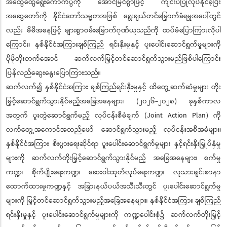
အထွေထွေရွေးကောက်ပွဲကို အောင်မြင်စွာဖြင့် ကျင်းပပြုလုပ်နိုင်ခဲ့ပြီး
အဆွေတော်ကို နိုင်ငံတော်သမ္မတအဖြစ် ရွေးချယ်တင်မြှောက်ခံရမှုအပေါ်တွင်
လည်း မိမိအနေဖြင့် များစွာဝမ်းမြောက်ဂုဏ်ယူသည်ကို ထပ်မံပြောကြားလိုပါ
ကြောင်း၊ နှစ်နိုင်ငံအကြားချစ်ကြည် ရင်းနှီးမှုနှင့် ပူးပေါင်းဆောင်ရွက်မှုများကို
ပိုမိုတိုးတက်အောင် ဆက်လက်မြှင့်တင်ဆောင်ရွက်သွားမည်ဖြစ်ပါကြောင်း
ပြန်လည်ဆွေးနွေးပြောကြားသည်။
ဆက်လက်၍ နှစ်နိုင်ငံအကြား ချစ်ကြည်ရင်းနှီးမှုနှင့် ထိတွေ့ဆက်ဆံမှုများ တိုး
မြှင့်ဆောင်ရွက်သွားနိုင်မည့်အခြေအနေများ၊ (၂၀၂၆-၂၀၂၈) ခုနှစ်ကာလ
အတွက် ပူးတွဲဆောင်ရွက်မည့် လုပ်ငန်းစီမံချက် (Joint Action Plan) ကို
လက်တွေ့အကောင်အထည်ဖော် ဆောင်ရွက်သွားမည့် လုပ်ငန်းအစီအမံများ၊
နှစ်နိုင်ငံအကြား စီးပွားရေးဆိုင်ရာ ပူးပေါင်းဆောင်ရွက်မှုများ နှင့်ရင်းနှီးမြှုပ်နှံမှု
များကို ဆက်လက်တိုးမြှင့်ဆောင်ရွက်သွားနိုင်မည့် အခြေအနေများ၊ စက်မှု
ကဏ္ဍ၊ စိုက်ပျိုးရေးကဏ္ဍ၊ ဆေးဝါးထုတ်လုပ်ရေးကဏ္ဍ၊ လူသားချင်းစာနာ
ထောက်ထားမှုကဏ္ဍနှင့် အခြားနယ်ပယ်အသီးသီးတွင် ပူးပေါင်းဆောင်ရွက်မှု
များကို မြှင့်တင်ဆောင်ရွက်သွားမည့်အခြေအနေများ၊ နှစ်နိုင်ငံအကြား ချစ်ကြည်
ရင်းနှီးမှုနှင့် ပူးပေါင်းဆောင်ရွက်မှုများကို ကဏ္ဍပေါင်းစုံ၌ ဆက်လက်တိုးမြှင့်