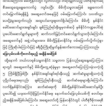
ထားပါကြောင်း၊ မိမိတို့နိုင်ငံတွင် လွတ်လပ်ပြီး တရားမျှတသည့် ပါတီစုံဒီမိုကရေ
စီအထွေထွေရွေးကောက်ပွဲ ကျင်းပပြီး မိမိကိုသမ္မတအဖြစ် ရွေးကောက်
တင်မြှောက်ခံရချိန်၌ အဆွေတော်အနေဖြင့် ဝမ်းမြောက်ကြောင်း သဝဏ်လွှာ
ပေးပို့ခဲ့မှုအတွက်လည်း အထူးပင်ကျေးဇူးတင်ရှိပါကြောင်း၊ မိမိတို့ နှစ်နိုင်ငံ
ခေါင်းဆောင်များအချင်းချင်း ချစ်ကြည်ရင်းနှီးမှုမှတစ်ဆင့် နှစ်နိုင်ငံကဏ္ဍပေါင်းစုံ
ပူးပေါင်းဆောင်ရွက်မှုများကို ဆက်လက်မြှင့်တင်ဆောင်ရွက်သွားလိုပါကြောင်း၊
အဆွေတော်နှင့် အဖွဲ့ဝင်များအား မိမိတို့မြန်မာနိုင်ငံမှ ဝမ်းမြောက်လှိုက်လှဲစွာ
ဖြင့် ကြိုဆိုပါကြောင်းဖြင့် ခရီးဦးကြိုဆိုနှုတ်ခွန်းဆက်စကားပြောကြားသည်။
ခြေလှမ်းသစ်ကိုစတင်ရမည့် အချိန်အခါဖြစ်
ထို့နောက် ဘယ်လာရုစ်သမ္မတနိုင်ငံ သမ္မတက ပြန်လည်ဆွေးနွေးပြောကြား
ရာတွင် အဆွေတော်နှင့် မိမိတို့တွေ့ဆုံခဲ့မှုမှာ အဆွေတော်ပြောကြားခဲ့သကဲ့သို့
၅ ကြိမ်ရှိပြီဖြစ်ပြီး နှစ်နိုင်ငံအချင်းချင်းရင်းနှီးသည့် ဆက်ဆံမှုများရှိသကဲ့သို့
ပုဂ္ဂိုလ်ရေးအရလည်း ချစ်ကြည်ရင်းနှီးသည့် ဆက်ဆံရေးများရှိပါကြောင်း၊
လက်ရှိနှစ်နိုင်ငံအကြား ဆက်ဆံရေးကို မိမိတို့နှစ်နိုင်ငံခေါင်းဆောင်နှစ်ဦး
ပူးပေါင်း၍ ယခုထက်ပိုမိုမြှင့်တင်နိုင်ရေး နောက်ထပ်ခြေလှမ်းသစ်ကို စတင်ရမ
ည့်အချိန်အခါဖြစ်ပါကြောင်း၊ အဆွေတော်တို့ မြန်မာနိုင်ငံတွင် ပါတီစုံဒီမိုကရေစီ