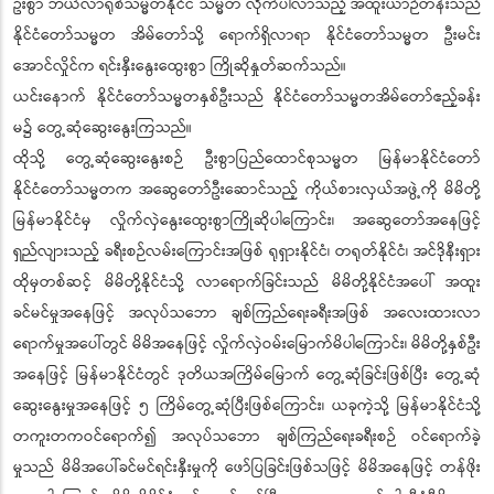
ဦးစွာ ဘယ်လာရုစ်သမ္မတနိုင်ငံ သမ္မတ လိုက်ပါလာသည့် အထူးယာဉ်တန်းသည်
နိုင်ငံတော်သမ္မတ အိမ်တော်သို့ ရောက်ရှိလာရာ နိုင်ငံတော်သမ္မတ ဦးမင်း
အောင်လှိုင်က ရင်းနှီးနွေးထွေးစွာ ကြိုဆိုနှုတ်ဆက်သည်။
ယင်းနောက် နိုင်ငံတော်သမ္မတနှစ်ဦးသည် နိုင်ငံတော်သမ္မတအိမ်တော်ဧည့်ခန်း
မ၌ တွေ့ဆုံဆွေးနွေးကြသည်။
ထိုသို့ တွေ့ဆုံဆွေးနွေးစဉ် ဦးစွာပြည်ထောင်စုသမ္မတ မြန်မာနိုင်ငံတော်
နိုင်ငံတော်သမ္မတက အဆွေတော်ဦးဆောင်သည့် ကိုယ်စားလှယ်အဖွဲ့ကို မိမိတို့
မြန်မာနိုင်ငံမှ လှိုက်လှဲနွေးထွေးစွာကြိုဆိုပါကြောင်း၊ အဆွေတော်အနေဖြင့်
ရှည်လျားသည့် ခရီးစဉ်လမ်းကြောင်းအဖြစ် ရုရှားနိုင်ငံ၊ တရုတ်နိုင်ငံ၊ အင်ဒိုနီးရှား
ထိုမှတစ်ဆင့် မိမိတို့နိုင်ငံသို့ လာရောက်ခြင်းသည် မိမိတို့နိုင်ငံအပေါ် အထူး
ခင်မင်မှုအနေဖြင့် အလုပ်သဘော ချစ်ကြည်ရေးခရီးအဖြစ် အလေးထားလာ
ရောက်မှုအပေါ်တွင် မိမိအနေဖြင့် လှိုက်လှဲဝမ်းမြောက်မိပါကြောင်း၊ မိမိတို့နှစ်ဦး
အနေဖြင့် မြန်မာနိုင်ငံတွင် ဒုတိယအကြိမ်မြောက် တွေ့ဆုံခြင်းဖြစ်ပြီး တွေ့ဆုံ
ဆွေးနွေးမှုအနေဖြင့် ၅ ကြိမ်တွေ့ဆုံပြီးဖြစ်ကြောင်း၊ ယခုကဲ့သို့ မြန်မာနိုင်ငံသို့
တကူးတကဝင်ရောက်၍ အလုပ်သဘော ချစ်ကြည်ရေးခရီးစဉ် ဝင်ရောက်ခဲ့
မှုသည် မိမိအပေါ်ခင်မင်ရင်းနှီးမှုကို ဖော်ပြခြင်းဖြစ်သဖြင့် မိမိအနေဖြင့် တန်ဖိုး