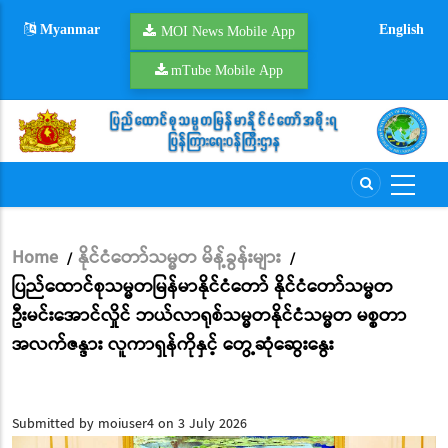
Skip
Myanmar
English
to
MOI News Mobile App
main
mTube Mobile App
content
Home
နိုင်ငံတော်သမ္မတ မိန့်ခွန်းများ
/
/
Breadcrumb
ပြည်ထောင်စုသမ္မတမြန်မာနိုင်ငံတော် နိုင်ငံတော်သမ္မတ
ဦးမင်းအောင်လှိုင် ဘယ်လာရုစ်သမ္မတနိုင်ငံသမ္မတ မစ္စတာ
အလက်ဇန္ဒား လူကာရှန်ကိုနှင့် တွေ့ဆုံဆွေးနွေး
Submitted by
moiuser4
on 3 July 2026