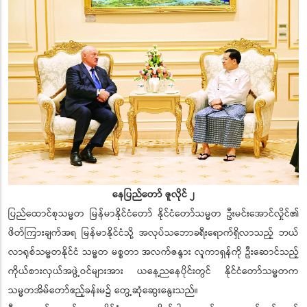
နေပြည်တော် ဇူလိုင် ၂
ပြည်ထောင်စုသမ္မတ မြန်မာနိုင်ငံတော် နိုင်ငံတော်သမ္မတ ဦးမင်းအောင်လှိုင်၏
ဖိတ်ကြားချက်အရ မြန်မာနိုင်ငံသို့ အလုပ်သဘောခရီးရောက်ရှိလာသည့် ဘယ်
လာရုစ်သမ္မတနိုင်ငံ သမ္မတ မစ္စတာ အလက်ဇန္ဒား လူကာရှန်ကို ဦးဆောင်သည့်
ကိုယ်စားလှယ်အဖွဲ့ဝင်များအား ယနေ့ညနေပိုင်းတွင် နိုင်ငံတော်သမ္မတက
သမ္မတအိမ်တော်ဧည့်ခန်းမ၌ တွေ့ဆုံဆွေးနွေးသည်။