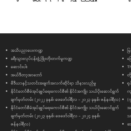
အသိပညာပေးကဏ္ဍ
မြ
ခရီးသွားလုပ်ငန်းဖွံ့ဖြိုးတိုးတက်မှုကဏ္ဍ
ကြ
ဆောင်းပါး
T
အယ်ဒီတာ့အာဘော်
တိ
မီဒီယာနှင့်သတင်းအချက်အလက်ဆိုင်ရာ သိနားလည်မှု
ရု
နိုင်ငံတော်စီမံအုပ်ချုပ်ရေးကောင်စီ၏ နိုင်ငံအကျိုး သယ်ပိုးဆောင်ရွက်
ကျ
ချက်မှတ်တမ်း (၂၀၂၂ ခုနှစ်၊ ဖေဖော်ဝါရီလ - ၂၀၂၃ ခုနှစ်၊ ဇန်နဝါရီလ)
(၇
နိုင်ငံတော်စီမံအုပ်ချုပ်ရေးကောင်စီ၏ နိုင်ငံအကျိုး သယ်ပိုးဆောင်ရွက်
အထ
ချက်မှတ်တမ်း (၂၀၂၃ ခုနှစ်၊ ဖေဖော်ဝါရီလ - ၂၀၂၄ ခုနှစ်၊
သမ
ဇန်နဝါရီလ)
ဆက