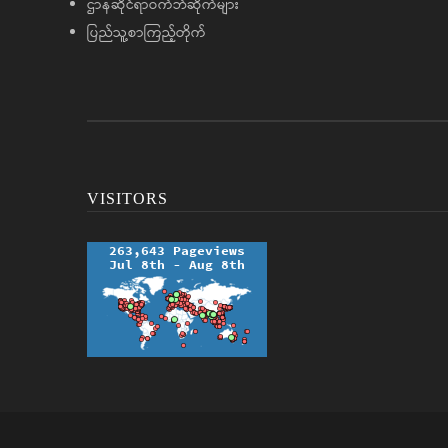
ဌာနဆိုင်ရာဝက်ဘ်ဆိုက်များ
ပြည်သူ့စာကြည့်တိုက်
VISITORS