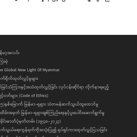
န်မာ့အလင်း
ေးမုံ
he Global New Light Of Myanmar
ုက်ရိုက်ထုတ်လွှင့်မှုများ
ပ်မြင်သံကြားနှင့်အသံထုတ်လွှင့်ခြင်း လုပ်ငန်းဆိုင်ရာ လိုက်နာရမည့်
င့်ဝတ်များ (Code of Ethics)
၅)နှစ်မြောက် မြန်မာ-ရုရှား သံတမန်ဆက်သွယ်ထူထောင်မှု
ိမ်းအမှတ် မြန်မာ-ရုရှားချစ်ကြည်ရေးနှင့်ပူးပေါင်းဆောင်ရွက်မှု
ိုင်းဓာတ်ပုံမှတ်တမ်း (၁၉၄၈-၂၀၂၃)
်သွယ်ရေးကွန်ရက်ကိုအသုံးပြု၍ ရုပ်ရှင်ကားထုတ်လွှင့်ပြသခြင်း