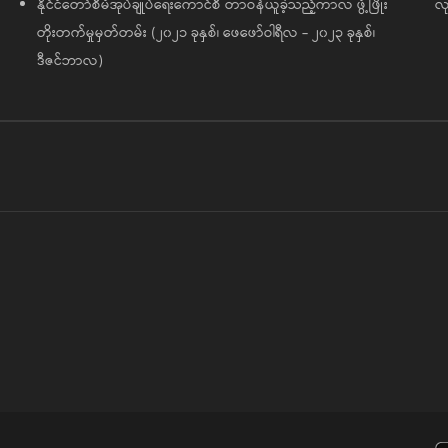
နိုင်ငံတော်စီမံအုပ်ချုပ်ရေးကောင်စီ တာဝန်ယူခဲ့သည့်ကာလ ဖွံ့ဖြိုး
လု
တိုးတက်မှုမှတ်တမ်း (၂၀၂၁ ခုနှစ်၊ ဖေဖော်ဝါရီလ - ၂၀၂၃ ခုနှစ်၊
ဒီဇင်ဘာလ)