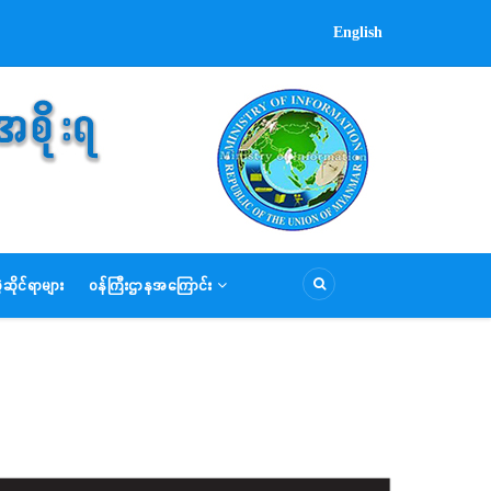
English
ဆိုင်ရာများ
ဝန်ကြီးဌာနအကြောင်း