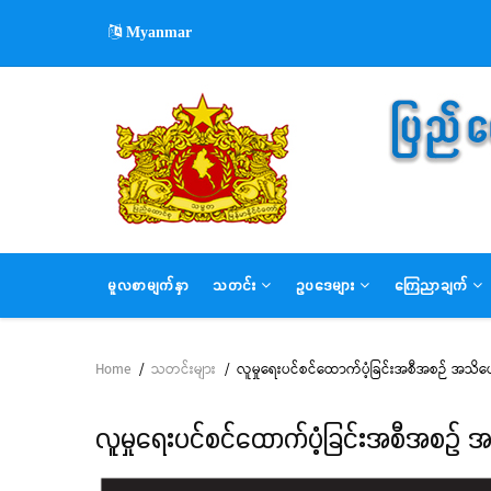
Skip
Myanmar
to
main
content
MAIN
မူလစာမျက်နှာ
သတင်း
ဥပဒေများ
ကြေညာချက်
NAVIGATION
Home
/
သတင်းများ
/
လူမှုရေးပင်စင်ထောက်ပံ့ခြင်းအစီအစဉ် အသိပေးန
Breadcrumb
လူမှုရေးပင်စင်ထောက်ပံ့ခြင်းအစီအစဉ် အသ