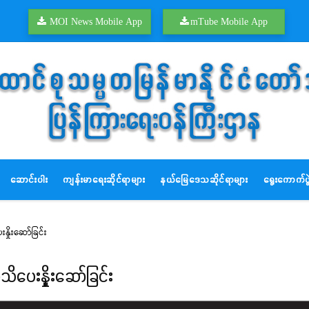
MOI News Mobile App
mTube Mobile App
ဆောင်းပါး
ကျန်းမာရေးဆိုင်ရာများ
နယ်မြေဒေသဆိုင်ရာများ
ရွေးကောက်ပွဲ
ှိုးဆော်ခြင်း
ိပေးနှိုးဆော်ခြင်း