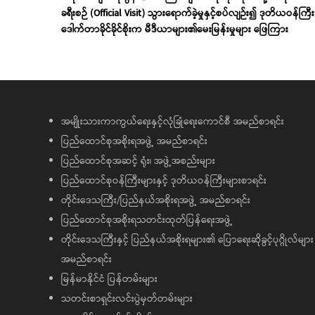
ခရီးစဉ် (Official Visit) သွားရောက်ခဲ့မှုနှင့်စပ်လျဉ်း၍ ဒုတိယဝန်ကြီး
ဒေါက်တာခိုင်ခိုင်စိုးက မီဒီယာများ၏မေးမြန်းမှုများ ဖြေကြား
အမျိုးသားကာကွယ်ရေးနှင့်လုံခြုံရေးကောင်စီ အမည်စာရင်း
ပြည်ထောင်စုအစိုးရအဖွဲ့ အမည်စာရင်း
ပြည်ထောင်စုအဆင့် ရုံး၊ အဖွဲ့အစည်းများ
ပြည်ထောင်စုဝန်ကြီးများနှင့် ဒုတိယဝန်ကြီးများစာရင်း
တိုင်းဒေသကြီး/ပြည်နယ်အစိုးရအဖွဲ့ အမည်စာရင်း
ပြည်ထောင်စုအစိုးရသတင်းထုတ်ပြန်ရေးအဖွဲ့
တိုင်းဒေသကြီးနှင့် ပြည်နယ်အစိုးရများ၏ ပြောရေးဆိုခွင့်ပုဂ္ဂိုလ်များ
အမည်စာရင်း
မြန်မာနိုင်ငံ ပြန်တမ်းများ
သတင်းစာရှင်းလင်းပွဲမှတ်တမ်းများ