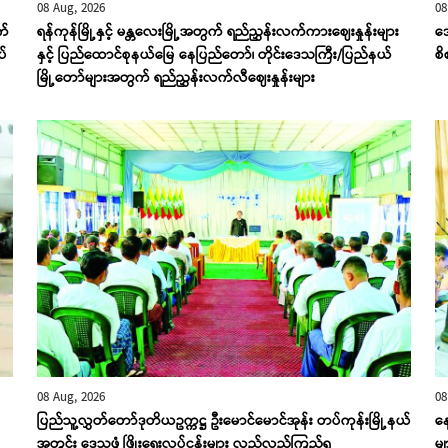
08 Aug, 2026
08
က်
ရန်ကုန်မြို့နှင့် မန္တလေးမြို့အတွက် ရည်ညွှန်းလက်ကားဈေးနှုန်းများ
ဒေ
ပ်
နှင့် ပြည်ထောင်စုနယ်မြေ နေပြည်တော်၊ တိုင်းဒေသကြီး/ပြည်နယ်
စ
မြို့တော်များအတွက် ရည်ညွှန်းလက်လီဈေးနှုန်းများ
08 Aug, 2026
08
ပြည်သူ့လွှတ်တော်ဒုတိယဥက္ကဋ္ဌ ဦးမောင်မောင်အုန်း တပ်ကုန်းမြို့နယ်
န
အတွင်း ဒေသဖွံ့ဖြိုးရေးလုပ်ငန်းများ လှည့်လည်ကြည့်ရှု
မျ