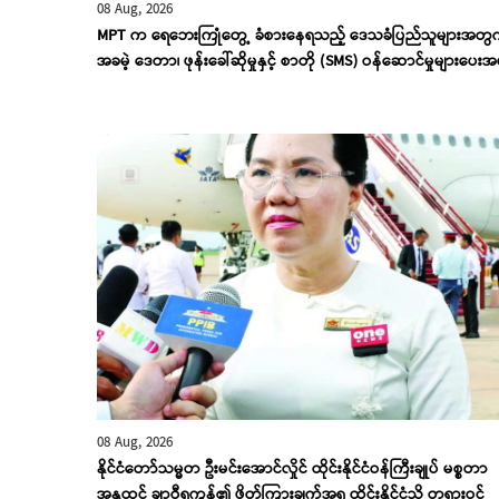
08 Aug, 2026
MPT က ရေဘေးကြုံတွေ့ ခံစားနေရသည့် ဒေသခံပြည်သူများအတွ
အခမဲ့ ဒေတာ၊ ဖုန်းခေါ်ဆိုမှုနှင့် စာတို (SMS) ဝန်ဆောင်မှုများပေးအ
08 Aug, 2026
နိုင်ငံတော်သမ္မတ ဦးမင်းအောင်လှိုင် ထိုင်းနိုင်ငံဝန်ကြီးချုပ် မစ္စတာ
အနုထင် ချာဝီရကွန်၏ ဖိတ်ကြားချက်အရ ထိုင်းနိုင်ငံသို့ တရားဝင်