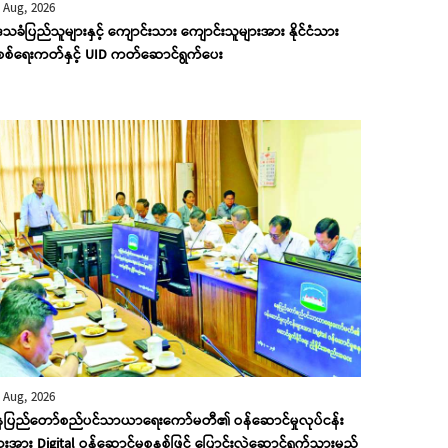
 Aug, 2026
သခံပြည်သူများနှင့် ကျောင်းသား ကျောင်းသူများအား နိုင်ငံသား
ိစစ်ရေးကတ်နှင့် UID ကတ်ဆောင်ရွက်ပေး
 Aug, 2026
ေပြည်တော်စည်ပင်သာယာရေးကော်မတီ၏ ဝန်ဆောင်မှုလုပ်ငန်း
ားအား Digital ဝန်ဆောင်မှုစနစ်ဖြင့် ပြောင်းလဲဆောင်ရွက်သွားမည်