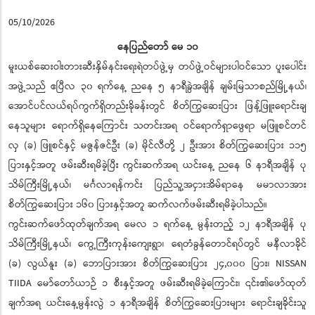
05/10/2026
နေပြည်တော် မေ ၁၀
မူးယစ်ဆေးဝါးတားဆီးနှိမ်နင်းရေးရဲတပ်ဖွဲ့မှ တပ်ဖွဲ့ဝင်များပါဝင်သော ပူးပေါင်း
အဖွဲ့သည် ဧပြီလ ၃၀ ရက်နေ့ ညနေ ၅ နာရီခွဲအချိန် ချမ်းမြသာစည်မြို့နယ်၊
အောင်ပင်လယ်ရပ်ကွက်ရှိတည်းခိုခန်းတွင် စိတ်ကြွဆေးပြား ဖြန့်ဖြူးရောင်းချ
နေသူများ ရောက်ရှိနေကြောင်း သတင်းအရ ဝင်ရောက်ရှာဖွေရာ မဖြူစင်တင်
လှ (ခ) ဖြူစင်နှင့် မဇွန်ဇင်ဦး (ခ) မိုင်လီတို့ ၂ ဦးအား စိတ်ကြွဆေးပြား ၁၁၅
ပြားနှင့်အတူ ဖမ်းဆီးရမိခဲ့ပြီး ကွင်းဆက်အရ ယင်းနေ့ ညနေ ၆ နာရီအချိန် ပု
သိမ်ကြီးမြို့နယ်၊ မင်္ဂလာရန်ကင်း ပြည်သူ့အငှားအိမ်ရာနေ မမာလာအား
စိတ်ကြွဆေးပြား ၁၆၀ ပြားနှင့်အတူ ဆက်လက်ဖမ်းဆီးရမိခဲ့ပါသည်။
ကွင်းဆက်ဖော်ထုတ်ချက်အရ မေလ ၁ ရက်နေ့ မွန်းတည့် ၁၂ နာရီအချိန် ပု
သိမ်ကြီးမြို့နယ်၊ ကွေ့ကြီးကုန်းကျေးရွာ၊ ရေတံခွန်တောင်ရပ်တွင် မနီလာခိုင်
(ခ) လွယ်နူး (ခ) ဘောပြားအား စိတ်ကြွဆေးပြား ၂၄,၀၀၀ ပြား၊ NISSAN
TIIDA မော်တော်ယာဉ် ၁ စီးနှင့်အတူ ဖမ်းဆီးရမိခဲ့ကြောင်း၊ ၎င်း၏ဖော်ထုတ်
ချက်အရ ယင်းနေ့မွန်းလွဲ ၁ နာရီအချိန် စိတ်ကြွဆေးပြားများ ရောင်းချခိုင်းသူ