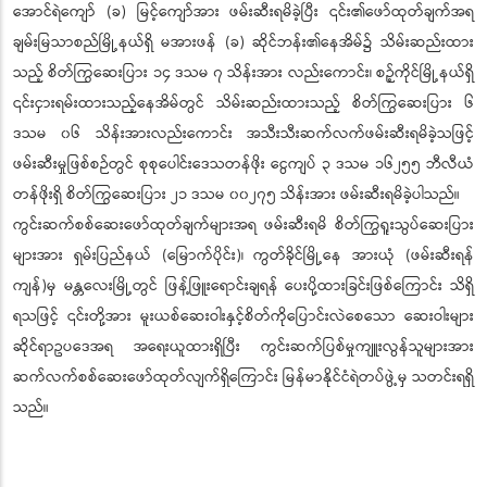
အောင်ရဲကျော် (ခ) မြင့်ကျော်အား ဖမ်းဆီးရမိခဲ့ပြီး ၎င်း၏ဖော်ထုတ်ချက်အရ
ချမ်းမြသာစည်မြို့နယ်ရှိ မအားဖန် (ခ) ဆိုင်ဘန်း၏နေအိမ်၌ သိမ်းဆည်းထား
သည့် စိတ်ကြွဆေးပြား ၁၄ ဒသမ ၇ သိန်းအား လည်းကောင်း၊ စဉ့်ကိုင်မြို့နယ်ရှိ
၎င်းငှားရမ်းထားသည့်နေအိမ်တွင် သိမ်းဆည်းထားသည့် စိတ်ကြွဆေးပြား ၆
ဒသမ ၀၆ သိန်းအားလည်းကောင်း အသီးသီးဆက်လက်ဖမ်းဆီးရမိခဲ့သဖြင့်
ဖမ်းဆီးမှုဖြစ်စဉ်တွင် စုစုပေါင်းဒေသတန်ဖိုး ငွေကျပ် ၃ ဒသမ ၁၆၂၅၅ ဘီလီယံ
တန်ဖိုးရှိ စိတ်ကြွဆေးပြား ၂၁ ဒသမ ၀၀၂၇၅ သိန်းအား ဖမ်းဆီးရမိခဲ့ပါသည်။
ကွင်းဆက်စစ်ဆေးဖော်ထုတ်ချက်များအရ ဖမ်းဆီးရမိ စိတ်ကြွရူးသွပ်ဆေးပြား
များအား ရှမ်းပြည်နယ် (မြောက်ပိုင်း)၊ ကွတ်ခိုင်မြို့နေ အားယုံ (ဖမ်းဆီးရန်
ကျန်)မှ မန္တလေးမြို့တွင် ဖြန့်ဖြူးရောင်းချရန် ပေးပို့ထားခြင်းဖြစ်ကြောင်း သိရှိ
ရသဖြင့် ၎င်းတို့အား မူးယစ်ဆေးဝါးနှင့်စိတ်ကိုပြောင်းလဲစေသော ဆေးဝါးများ
ဆိုင်ရာဥပဒေအရ အရေးယူထားရှိပြီး ကွင်းဆက်ပြစ်မှုကျူးလွန်သူများအား
ဆက်လက်စစ်ဆေးဖော်ထုတ်လျက်ရှိကြောင်း မြန်မာနိုင်ငံရဲတပ်ဖွဲ့မှ သတင်းရရှိ
သည်။