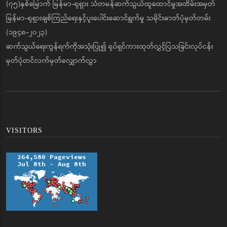
(၇၅)နှစ်မြောက် မြန်မာ-ရုရှား သံတမန်ဆက်သွယ်ထူထောင်မှုအထိမ်းအမှတ်
မြန်မာ-ရုရှားချစ်ကြည်ရေးနှင့်ပူးပေါင်းဆောင်ရွက်မှု သမိုင်းဓာတ်ပုံမှတ်တမ်း
(၁၉၄၈-၂၀၂၃)
ဆက်သွယ်ရေးကွန်ရက်ကိုအသုံးပြု၍ ရုပ်ရှင်ကားထုတ်လွှင့်ပြသခြင်းလုပ်ငန်း
မှတ်ပုံတင်လက်မှတ်လျှောက်လွှာ
VISITORS