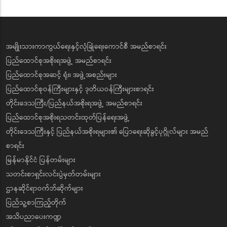
အမျိုးသားကာကွယ်ရေးနှင့်လုံခြုံရေးကောင်စီ အမည်စာရင်း
ပြည်ထောင်စုအစိုးရအဖွဲ့ အမည်စာရင်း
ပြည်ထောင်စုအဆင့် ရုံး၊ အဖွဲ့အစည်းများ
ပြည်ထောင်စုဝန်ကြီးများနှင့် ဒုတိယဝန်ကြီးများစာရင်း
တိုင်းဒေသကြီး/ပြည်နယ်အစိုးရအဖွဲ့ အမည်စာရင်း
ပြည်ထောင်စုအစိုးရသတင်းထုတ်ပြန်ရေးအဖွဲ့
တိုင်းဒေသကြီးနှင့် ပြည်နယ်အစိုးရများ၏ ပြောရေးဆိုခွင့်ပုဂ္ဂိုလ်များ အမည်
စာရင်း
မြန်မာနိုင်ငံ ပြန်တမ်းများ
သတင်းစာရှင်းလင်းပွဲမှတ်တမ်းများ
ဌာနဆိုင်ရာဝက်ဘ်ဆိုက်များ
ပြည်သူ့စာကြည့်တိုက်
အသိပညာပေးကဏ္ဍ