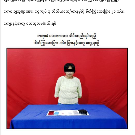
ရောင်းချသူများအား ငွေကျပ် ၃ ဘီလီယံကျော်တန်ဖိုးရှိ စိတ်ကြွဆေးပြား ၂၁ သိန်း
ကျော်နှင့်အတူ ဖော်ထုတ်ဖမ်းဆီးရမိ