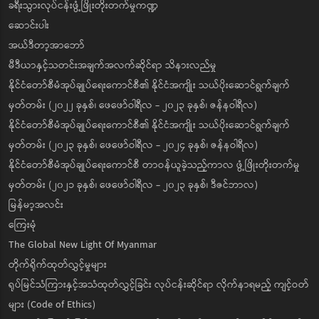
ခရီးသွားလုပ်ငန်းဖွံ့ဖြိုးတိုးတက်မှုကဏ္ဍ
ဆောင်းပါး
အယ်ဒီတာ့အာဘော်
မီဒီယာနှင့်သတင်းအချက်အလက်ဆိုင်ရာ သိနားလည်မှု
နိုင်ငံတော်စီမံအုပ်ချုပ်ရေးကောင်စီ၏ နိုင်ငံအကျိုး သယ်ပိုးဆောင်ရွက်ချက်
မှတ်တမ်း (၂၀၂၂ ခုနှစ်၊ ဖေဖော်ဝါရီလ - ၂၀၂၃ ခုနှစ်၊ ဇန်နဝါရီလ)
နိုင်ငံတော်စီမံအုပ်ချုပ်ရေးကောင်စီ၏ နိုင်ငံအကျိုး သယ်ပိုးဆောင်ရွက်ချက်
မှတ်တမ်း (၂၀၂၃ ခုနှစ်၊ ဖေဖော်ဝါရီလ - ၂၀၂၄ ခုနှစ်၊ ဇန်နဝါရီလ)
နိုင်ငံတော်စီမံအုပ်ချုပ်ရေးကောင်စီ တာဝန်ယူခဲ့သည့်ကာလ ဖွံ့ဖြိုးတိုးတက်မှု
မှတ်တမ်း (၂၀၂၁ ခုနှစ်၊ ဖေဖော်ဝါရီလ - ၂၀၂၃ ခုနှစ်၊ ဒီဇင်ဘာလ)
မြန်မာ့အလင်း
ကြေးမုံ
The Global New Light Of Myanmar
တိုက်ရိုက်ထုတ်လွှင့်မှုများ
ရုပ်မြင်သံကြားနှင့်အသံထုတ်လွှင့်ခြင်း လုပ်ငန်းဆိုင်ရာ လိုက်နာရမည့် ကျင့်ဝတ်
များ (Code of Ethics)