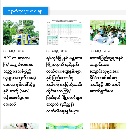
နောက်ဆုံးရသတင်းများ
08 Aug, 2026
08 Aug, 2026
08 Aug, 2026
MPT က ရေဘေး
ရန်ကုန်မြို့နှင့် မန္တလေး
ဒေသခံပြည်သူများနှင့်
ကြုံတွေ့ ခံစားနေရ
မြို့အတွက် ရည်ညွှန်း
ကျောင်းသား
သည့် ဒေသခံပြည်
လက်ကားဈေးနှုန်းများ
ကျောင်းသူများအား
သူများအတွက် အခမဲ့
နှင့် ပြည်ထောင်စု
နိုင်ငံသားစိစစ်ရေး
ဒေတာ၊ ဖုန်းခေါ်ဆိုမှု
နယ်မြေ နေပြည်တော်၊
ကတ်နှင့် UID ကတ်
နှင့် စာတို (SMS)
တိုင်းဒေသကြီး/
ဆောင်ရွက်ပေး
ဝန်ဆောင်မှုများ
ပြည်နယ် မြို့တော်များ
ပေးအပ်
အတွက် ရည်ညွှန်း
လက်လီဈေးနှုန်းများ