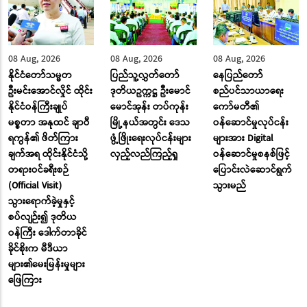
08 Aug, 2026
08 Aug, 2026
08 Aug, 2026
နိုင်ငံတော်သမ္မတ
ပြည်သူ့လွှတ်တော်
နေပြည်တော်
ဦးမင်းအောင်လှိုင် ထိုင်း
ဒုတိယဥက္ကဋ္ဌ ဦးမောင်
စည်ပင်သာယာရေး
နိုင်ငံဝန်ကြီးချုပ်
မောင်အုန်း တပ်ကုန်း
ကော်မတီ၏
မစ္စတာ အနုထင် ချာဝီ
မြို့နယ်အတွင်း ဒေသ
ဝန်ဆောင်မှုလုပ်ငန်း
ရကွန်၏ ဖိတ်ကြား
ဖွံ့ဖြိုးရေးလုပ်ငန်းများ
များအား Digital
ချက်အရ ထိုင်းနိုင်ငံသို့
လှည့်လည်ကြည့်ရှု
ဝန်ဆောင်မှုစနစ်ဖြင့်
တရားဝင်ခရီးစဉ်
ပြောင်းလဲဆောင်ရွက်
(Official Visit)
သွားမည်
သွားရောက်ခဲ့မှုနှင့်
စပ်လျဉ်း၍ ဒုတိယ
ဝန်ကြီး ဒေါက်တာခိုင်
ခိုင်စိုးက မီဒီယာ
များ၏မေးမြန်းမှုများ
ဖြေကြား