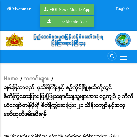
Skip
Myanmar
English
to
MOI News Mobile App
main
mTube Mobile App
content
Home
သတင်းများ
/
/
Breadcrumb
ချမ်းမြသာစည်၊ ပုသိမ်ကြီးနှင့် စဉ့်ကိုင်မြို့နယ်တို့တွင်
စိတ်ကြွဆေးပြား ဖြန့်ဖြူးရောင်းချသူများအား ငွေကျပ် ၃ ဘီလီ
ယံကျော်တန်ဖိုးရှိ စိတ်ကြွဆေးပြား ၂၁ သိန်းကျော်နှင့်အတူ
ဖော်ထုတ်ဖမ်းဆီးရမိ
ချမ်းမြသာစည်၊ ပုသိမ်ကြီးနှင့် စဉ့်ကိုင်မြို့နယ်တို့တွင် စိတ်ကြွဆေးပြား ဖြန့်ဖြူး