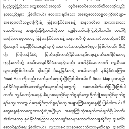
ပြည်သူပြည်သားတွေအားလုံးအတွက် လုပ်ဆောင်ပေးတယ်ဆိုတာကိုလည်း
နားလည်ရမှာ ဖြစ်ပါတယ်။ လေးစားရပါသော အဆွေတော်သမ္မတကြီးခင်ဗျာ-
အဆွေတော်သမ္မတကြီးနဲ့ မြန်မာနိုင်ငံအနေနဲ့ အနာဂတ်မှာ အလားအလာ
ကောင်းတွေ အများကြီးရှိတယ်ဆိုတာ ကျွန်တော်ယုံကြည်ပါတယ်။ လက်ရှိ
အခြေအနေမှာတော့ မြန်မာနိုင်ငံအနေနဲ့ အနာဂတ်ကို အကောင်အထည်ဖော်နိုင်
ဖို့အတွက် တည်ငြိမ်အေးချမ်းမှုကို အကောင်အထည်ဖော်ရမှာ ဖြစ်ပါတယ်။ ဒီလို
မျိုး မြန်မာနိုင်ငံရဲ့ ပြည်တွင်းတည်ငြိမ်အေးချမ်းရေးနဲ့ပတ်သက်ပြီးတော့
ကျွန်တော်တို့ ဘယ်လာရုစ်နိုင်ငံအနေနဲ့လည်း တတ်နိုင်သလောက် ကူညီပေး
သွားမှာဖြစ်ပါတယ်။ ဒါ့အပြင် ဒီနေ့မြန်မာနဲ့ ဘယ်လာရုစ် နှစ်နိုင်ငံအကြား
Road Map ကိုလည်း လက်မှတ်ရေးထိုးပြီးဖြစ်ပါတယ်။ ဒီ Road Map မှာလည်း
နှစ်နိုင်ငံပူးပေါင်းဆောင်ရွက်ရေးလုပ်ငန်းတွေကို အသေးစိတ်ဖော်ပြပြီးဖြစ်ပါ
တယ်။ ကျွန်တော့်အနေနဲ့ စီးပွားရေးဆိုင်ရာကိစ္စရပ်တွေ၊ စိုက်ပျိုးရေးဆိုင်ရာကိစ္စ
ရပ်တွေ၊ ကာကွယ်ရေးဆိုင်ရာကိစ္စရပ်တွေ အများကြီးဆွေးနွေးပြီးဖြစ်ပါတယ်။ ဒီ
ဆွေးနွေးခဲ့တာတွေအားလုံးရဲ့အပြီးမှာ အရေးကြီးတဲ့အချက်တစ်ချက်ရှိပါတယ်။
အဲဒါကတော့ နှစ်နိုင်ငံအကြား လူသားချင်းစာနာထောက်ထားမှုဆိုင်ရာ ပူးပေါင်း
ဆောင်ရွက်ရေးဖြစ်ပါတယ်။ လူသားချင်းစာနာထောက်ထားမှုဆိုင်ရာ ပူးပေါင်း