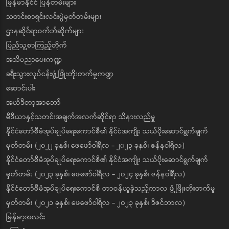
မြန်မာနိုင်ငံ ပြန်တမ်းများ
သတင်းစာရှင်းလင်းပွဲမှတ်တမ်းများ
ဌာနဆိုင်ရာဝက်ဘ်ဆိုက်များ
ပြည်သူ့စာကြည့်တိုက်
အသိပညာပေးကဏ္ဍ
ခရီးသွားလုပ်ငန်းဖွံ့ဖြိုးတိုးတက်မှုကဏ္ဍ
ဆောင်းပါး
အယ်ဒီတာ့အာဘော်
မီဒီယာနှင့်သတင်းအချက်အလက်ဆိုင်ရာ သိနားလည်မှု
နိုင်ငံတော်စီမံအုပ်ချုပ်ရေးကောင်စီ၏ နိုင်ငံအကျိုး သယ်ပိုးဆောင်ရွက်ချက်
မှတ်တမ်း (၂၀၂၂ ခုနှစ်၊ ဖေဖော်ဝါရီလ - ၂၀၂၃ ခုနှစ်၊ ဇန်နဝါရီလ)
နိုင်ငံတော်စီမံအုပ်ချုပ်ရေးကောင်စီ၏ နိုင်ငံအကျိုး သယ်ပိုးဆောင်ရွက်ချက်
မှတ်တမ်း (၂၀၂၃ ခုနှစ်၊ ဖေဖော်ဝါရီလ - ၂၀၂၄ ခုနှစ်၊ ဇန်နဝါရီလ)
နိုင်ငံတော်စီမံအုပ်ချုပ်ရေးကောင်စီ တာဝန်ယူခဲ့သည့်ကာလ ဖွံ့ဖြိုးတိုးတက်မှု
မှတ်တမ်း (၂၀၂၁ ခုနှစ်၊ ဖေဖော်ဝါရီလ - ၂၀၂၃ ခုနှစ်၊ ဒီဇင်ဘာလ)
မြန်မာ့အလင်း