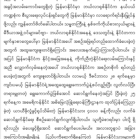
အခွင့်အလမ်းကောင်းတွေရှိတဲ့ မြန်မာနိုင်ငံမှာ ဘယ်လာရုစ်နိုင်ငံက နယ်ပယ်
ကဏ္ဍစုံက စီးပွားရေးလုပ်ငန်းရှင်တွေကို မြန်မာနိုင်ငံမှာ လာရောက်ရင်းနှီးမြှုပ်နှံ
ဖို့လည်း ကျွန်တော်ဖိတ်ခေါ်ပါတယ်။ သမ္မတကြီးနဲ့ နှစ်ဖက်ကိုယ်စားလှယ်များနဲ့
မီဒီယာအဖွဲ့ဝင်များခင်ဗျာ- ဘယ်လာရုစ်နိုင်ငံအနေနဲ့ ဒေသတွင်းနဲ့ နိုင်ငံတကာ
မျက်နှာစာတွေပေါ်မှာ မြန်မာနိုင်ငံအပေါ် အစဉ်အမြဲရပ်တည်ထောက်ခံပေးခဲ့တဲ့
အတွက် အထူးကျေးဇူးတင်ရှိကြောင်း အလေးအနက်ပြောကြားလိုပါတယ်။ ဒါ့
အပြင် မြန်မာနိုင်ငံက နိုင်ငံ့အခြေအနေနဲ့ ကိုက်ညီတဲ့နိုင်ငံရေးလမ်းကြောင်းနှင့်
အညီ လျှောက်လှမ်းနေတဲ့အပေါ် ဘယ်လာရုစ်နိုင်ငံက အစဉ်တစိုက် ရပ်တည်
ပေးခဲ့တဲ့အတွက် ကျေးဇူးတင်ရှိပါတယ်။ လာမယ့် ဒီဇင်ဘာလ ၂၈ ရက်နေ့မှာ
ကျင်းပမယ့် မြန်မာနိုင်ငံရဲ့အထွေထွေရွေးကောက်ပွဲနဲ့စပ်လျဉ်းပြီး လွတ်လပ်ပြီး
တရားမျှတတဲ့ ရွေးကောက်ပွဲဖြစ်အောင် ဆောင်ရွက်နေတဲ့အပြင် ပြီးခဲ့တဲ့ ၂၅
ရက်နေ့က အမေရိကန်နိုင်ငံ အမိမြေလုံခြုံရေးဝန်ကြီးဌာနက ထုတ်ပြန်ကြေညာ
ခဲ့တဲ့ ယာယီခိုလှုံခွင့်ရုပ်သိမ်းတဲ့ မြန်မာနိုင်ငံသား ၄၀၀၀ ခန့်ကိုလည်း လက်ခံ
ဆောင်ရွက်နိုင်ရေး စီစဉ်ဆောင်ရွက်လျက်ရှိပါတယ်။ သူတို့မဲစာရင်းမှာ ပါလို့ ရှိ
ရင်လည်း မဲပေးခွင့်ရှိအောင် ဆောင်ရွက်ပေးပါမယ်။ အလားတူစွာပဲ အခြား
အကြောင်းအမျိုးမျိုးနဲ့ ပြည်ပကိုရောက်ရှိနေကြတဲ့ မြန်မာနိုင်ငံသားများကို