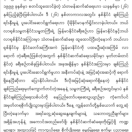
၁၉၉၉ ခုနှစ်မှာ စတင်ထူထောင်ခဲ့တဲ့ သံတမန်ဆက်ဆံရေးဟာ ယခုနှစ်မှာ (၂၆)
နှစ်ပြည့်ခဲ့ပြီးဖြစ်ပါတယ်။ ဒီ (၂၆) နှစ်တာကာလအတွင်း နှစ်နိုင်ငံ ချစ်ကြည်
ရင်းနှီးမှုနဲ့ ပူးပေါင်းဆောင်ရွက်ရေးဟာ ပိုမိုခိုင်မာနက်ရှိုင်းလာခဲ့ပါတယ်။ ဘယ်
လာရုစ်သမ္မတနိုင်ငံသမ္မတကြီးရဲ့ မြန်မာနိုင်ငံခရီးစဉ်ဟာ မြန်မာနိုင်ငံနှင့်ဘယ်
လာရုစ်နိုင်ငံအကြားမှာ သံတမန်ဆက်ဆံရေး ထူထောင်ပြီးတဲ့နောက် ဘယ်လာ
ရုစ်နိုင်ငံမှ နိုင်ငံတော်အကြီးအကဲ မြန်မာနိုင်ငံကို ပထမဦးဆုံးအကြိမ် လာ
ရောက် တဲ့ခရီးစဉ်ဖြစ်တဲ့အတွက် နှစ်နိုင်ငံဆက်ဆံရေးသမိုင်းမှာ မှတ်တမ်းတင်
နိုင်တဲ့ ခရီးစဉ်တစ်ခုဖြစ်ပါတယ်။ အခုအချိန်မှာ နှစ်နိုင်ငံအကြားမှာ ချစ်ကြည်
ရင်းနှီးမှုနဲ့ ပူးပေါင်းဆောင်ရွက်မှုဟာ အနီးကပ်ဆုံးနဲ့ အမြင့်ဆုံးအဆင့်ကို ရောက်
ရှိနေပြီဆိုတာ ပြောနိုင်ပါတယ်။ ဒီလိုအမြင့်ဆုံးရောက်ရှိနေတဲ့ နှစ်နိုင်ငံ
ချစ်ကြည်ရေးမှတ်ကျောက်တင်တဲ့အနေနဲ့ သမ္မတကြီးရဲ့ ခရီးစဉ်အတွင်းမှာပဲ နှစ်
နိုင်ငံချစ်ကြည်ရေးသစ်ပင်ကို နေပြည်တော်ပရဆေးဥယျာဉ်မှာ ကံ့ကော်ပင်
အမှတ်တရစိုက်ပျိုးသွားမှာဖြစ်ပါတယ်။ ဒီနေ့ ကျွန်တော်တို့နှစ်ယောက် တွေ့ဆုံ
ပြီးတဲ့နောက်မှာ အရင်တွေ့ဆုံဆွေးနွေးချက်များနဲ့ သဘောတူညီချက်များ
အရှိန်အဟုန်နဲ့ အကောင်အထည်ဖော်ဖို့၊ နှစ်နိုင်ငံဆက်ဆံရေးတိုးမြှင့်ဖို့ ကဏ္ဍ
များစွာ၊ အထူးသဖြင့် ကာကွယ်ရေး၊ စိုက်ပျိုးရေး၊ မွေးမြူရေး၊ စက်မှု၊ ပညာရေး၊