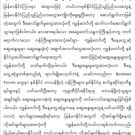
မြန်မာနိုင်ငံကြားမှာ အထူးသဖြင့် ဘယ်လာရုစ်နိုင်ငံပြည်သူပြည်သားတွေနဲ့
မြန်မာနိုင်ငံပြည်သူပြည်သားတွေအကျိုးကိုရှေးရှုပြီးတော့ ဆောင်ရွက်တာဖြစ်
တဲ့အတွက် ဒီဆောင်ရွက်မှုတွေအားလုံးကို ကျွန်တော်တို့ ဆက်လက်ဆောင်ရွက်
သွားမှာဖြစ်ပါတယ်။ လေးစားရပါသော အဆွေတော်သမ္မတကြီးနှင့်တကွ တက်
ရောက်လာသော ဝန်ကြီးများအားလုံးခင်ဗျာ- ကျွန်တော်တို့ ဒီနေ့တွေ့ဆုံ
ဆွေးနွေးမှုမှာ ဆွေးနွေးခဲ့တဲ့ အချက်အလက်တွေအားလုံးဟာ ကျွန်တော်တို့ နှစ်
နိုင်ငံပူးပေါင်းဆောင်ရွက်ရေးအတွက် အဆင့်မြင့်ဆုံးဆွေးနွေးမှုများလို့
ကျွန်တော်တို့ သတ်မှတ်လို့ရပါတယ်။ ဒီဆွေးနွေးမှုတွေအားလုံးဟာ ဒီနေ့
တွေ့ဆုံမှုတစ်ခုတည်းရဲ့ ရလဒ်မျိုးမဟုတ်ဘဲနဲ့ ယခင်ကတည်းက Business
Forum တွေမှာ နှစ်နိုင်ငံ တာဝန်ရှိတဲ့ ဝန်ကြီးများ၊ နှစ်နိုင်ငံမှ စက်မှုဆိုင်ရာကိစ္စ
ရပ်များနှင့် ပတ်သက်ပြီးတော့ ကုမ္ပဏီပိုင်းဆိုင်ရာမှ တာဝန်ရှိတဲ့သူများ
အချင်းချင်း ဆွေးနွေးထားခဲ့တဲ့ ဆွေးနွေးမှုများကို ထပ်လောင်းဆွေးနွေးခြင်းဖြစ်
ပါတယ်။ ကျွန်တော်တို့ ဒီနေ့တွေ့ဆုံမှုကနေ ဆွေးနွေးမှုတွေနဲ့ပတ်သက်ပြီး ရရှိ
လာတဲ့ ရလဒ်များအရဆိုရင်တော့ မြန်မာနိုင်ငံအတွက် လိုအပ်ချက်ရှိနေတဲ့
လိုအပ်ချက်များအားလုံးကို ကျွန်တော်တို့ဘယ်လာရုစ်ဘက်ကလည်း
ဖြည့်ဆည်းပေးနိုင်သလို ဘယ်လာရုစ်ဘက်က လိုအပ်ချက်ရှိနေတဲ့ အခန်းကဏ္ဍ