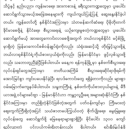
သိပ္ပံနှင့် နည်းပညာ၊ ကျန်းမာရေး၊ အားကစားနဲ့ ခရီးသွားကဏ္ဍတွေမှာ ပူးပေါင်း
ဆောင်ရွက်သွားမယ့်အခြေအနေများကို ကျယ်ကျယ်ပြန့်ပြန့် ဆွေးနွေးနိုင်ခဲ့ပါ
တယ်။ ကျွန်တော်တို့ နှစ်နိုင်ငံအကြားမှာ သံတမန်ဆက်ဆံရေး ပိုမိုတိုးတက်
ခိုင်မာစေဖို့နဲ့ နိုင်ငံရေး၊ စီးပွားရေးနဲ့ ယဉ်ကျေးမှုစတဲ့ကဏ္ဍတွေမှာ ပူးပေါင်း
ဆောင်ရွက်မယ့် အားတွေကောင်းလာစေဖို့အတွက် ဘယ်လာရုစ်နိုင်ငံ မင့်စ်မြို့
မှာရှိတဲ့ မြန်မာကောင်စစ်ဝန်ချုပ်ရုံးကိုလည်း သံရုံးအဆင့်သို့ တိုးမြှင့်သွားဖို့နဲ့
ဘယ်လာရုစ်နိုင်ငံရဲ့ကိုယ်စားလှယ်ရုံးကိုလည်း မြန်မာနိုင်ငံမှာ ဖွင့်လှစ်သွားဖို့
လည်း သဘောတူညီခဲ့ပြီဖြစ်ပါတယ်။ မနေ့က ရန်ကုန်မြို့မှာ နှစ်ဖက်စီးပွားရေး
လုပ်ငန်းရှင်တွေအကြားမှာ တတိယအကြိမ် စီးပွားရေးဆိုင်ရာဖိုရမ်ကို
အောင်မြင်စွာ ကျင်းပပေးနိုင်ခဲ့ပြီး ရလဒ်ကောင်းတွေ ရရှိခဲ့တာကိုလည်း များစွာ
ဝမ်းမြောက်ကျေနပ်မိပါတယ်။ သမ္မတကြီးနဲ့ နှစ်ဖက်ကိုယ်စားလှယ်များနဲ့ မီဒီ
ယာအဖွဲ့ဝင်များခင်ဗျာ - မြန်မာနိုင်ငံဟာ ကမ္ဘာ့လူဦးရေ အများဆုံးနိုင်ငံကြီး နှစ်
နိုင်ငံအကြားမှာ တည်ရှိတဲ့နိုင်ငံဖြစ်တဲ့အတွက် ပတ်ဝန်းကျင်မှာ ကြီးမားတဲ့
ဈေးကွက်ကြီးရှိတဲ့အပြင် သယံဇာတပေါကြွယ်ဝတဲ့ စိုက်ပျိုးရေး၊ မွေးမြူရေး
လုပ်ငန်းတွေ ဆောင်ရွက်ဖို့ မြေနေရာများစွာရှိပြီး မိုင်ပေါင်း ၁၃၀၀ ကျော်
ရှည်လျားတဲ့ ပင်လယ်ကမ်းရိုးတန်းလည်း ရှိပါတယ်။ ရင်းနှီးမြှုပ်နှံဖို့