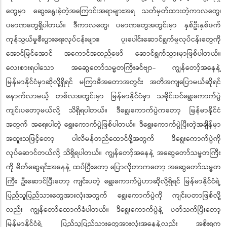
တွေမှာ ဆွေးနွေးခဲ့တဲ့အကြောင်းအရာများအရ သတ်မှတ်ထားတဲ့ကာလတွေ၊
ပမာဏတွေရှိပါတယ်။ ဒီကာလတွေ၊ ပမာဏတွေအတွင်းမှာ နှစ်ဦးနှစ်ဖက်
ကုန်သွယ်မှုစီးပွားရေးလုပ်ငန်းများ၊ ပူးပေါင်းဆောင်ရွက်မှုလုပ်ငန်းတွေကို
အောင်မြင်အောင် အကောင်အထည်ဖော် ဆောင်ရွက်သွားမှာဖြစ်ပါတယ်။
လေးစားရပါသော အဆွေတော်သမ္မတကြီးခင်ဗျာ- ကျွန်တော့်အနေနဲ့
မြန်မာနိုင်ငံမှာဆိုလို့ရှိရင် မကြာမီအတောအတွင်း အတိအကျပြောမယ်ဆိုရင်
နောက်လာမယ့် တစ်လအတွင်းမှာ မြန်မာနိုင်ငံမှာ သမိုင်းဝင်ရွေးကောက်ပွဲ
ကျင်းပတော့မယ်လို့ သိရှိရပါတယ်။ ဒီရွေးကောက်ပွဲကတော့ မြန်မာနိုင်ငံ
အတွက် အရေးပါတဲ့ ရွေးကောက်ပွဲဖြစ်ပါတယ်။ ဒီရွေးကောက်ပွဲပြီးတဲ့အချိန်မှာ
အထူးသဖြင့်တော့ ပါလီမန်တည်ထောင်ဖို့အတွက် ဒီရွေးကောက်ပွဲကို
လုပ်ဆောင်တယ်လို့ သိရှိရပါတယ်။ ကျွန်တော့်အနေနဲ့ အဆွေတော်သမ္မတကြီး
ကို မိတ်ဆွေရင်းအနေနဲ့ ထပ်ပြီးတော့ ပြောလိုတာကတော့ အဆွေတော်သမ္မတ
ကြီး ဦးဆောင်ပြီးတော့ ကျင်းပတဲ့ ရွေးကောက်ပွဲဟာဆိုလို့ရှိရင် မြန်မာနိုင်ငံရဲ့
ပြည်သူပြည်သားတွေအားလုံးအတွက် ရွေးကောက်ပွဲကို ကျင်းပတာဖြစ်လို့
လည်း ကျွန်တော်ထောက်ခံပါတယ်။ ဒီရွေးကောက်ပွဲနဲ့ ပတ်သက်ပြီးတော့
မြန်မာနိုင်ငံရဲ့ ပြည်သူပြည်သားတွေအားလုံးအနေနဲ့လည်း အစိုးရက