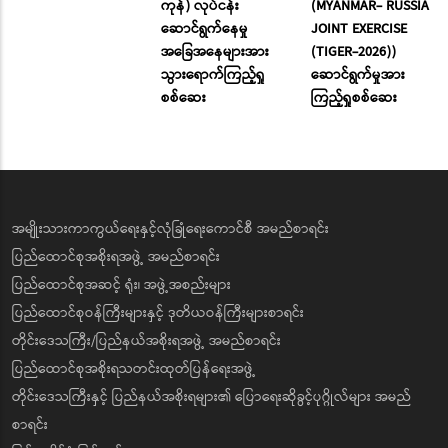
ကုန်) လုပ်ငန်း
(MYANMAR- RUSSIA
ဆောင်ရွက်နေမှု
JOINT EXERCISE
အခြေအနေများအား
(TIGER-2026))
သွားရောက်ကြည့်ရှု
ဆောင်ရွက်မှုအား
စစ်ဆေး
ကြည့်ရှုစစ်ဆေး
အမျိုးသားကာကွယ်ရေးနှင့်လုံခြုံရေးကောင်စီ အမည်စာရင်း
ပြည်ထောင်စုအစိုးရအဖွဲ့ အမည်စာရင်း
ပြည်ထောင်စုအဆင့် ရုံး၊ အဖွဲ့အစည်းများ
ပြည်ထောင်စုဝန်ကြီးများနှင့် ဒုတိယဝန်ကြီးများစာရင်း
တိုင်းဒေသကြီး/ပြည်နယ်အစိုးရအဖွဲ့ အမည်စာရင်း
ပြည်ထောင်စုအစိုးရသတင်းထုတ်ပြန်ရေးအဖွဲ့
တိုင်းဒေသကြီးနှင့် ပြည်နယ်အစိုးရများ၏ ပြောရေးဆိုခွင့်ပုဂ္ဂိုလ်များ အမည်
စာရင်း