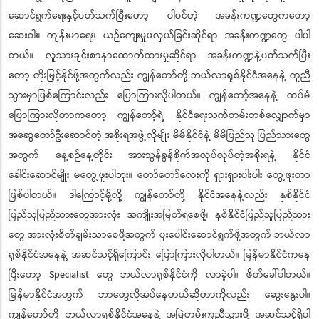
ဆောင်ရွက်ရေးနှင့်ပတ်သက်ပြီးတော့ ပါဝင်တဲ့ အခန်းကဏ္ဍတွေကတော့
ဆေးဝါး၊ ကျန်းမာရေး၊ ယဉ်ကျေးမှုဖလှယ်ခြင်းဆိုင်ရာ အခန်းကဏ္ဍတွေ ပါပါ
တယ်။ လူသားချင်းစာနာထောက်ထားမှုဆိုင်ရာ အခန်းကဏ္ဍနဲ့ပတ်သက်ပြီး
တော့ တိုးမြှင့်နိုင်ဖို့အတွက်လည်း ကျွန်တော်တို့ ဘယ်လာရုစ်နိုင်ငံအနေနဲ့ ကူညီ
သွားမှာဖြစ်ကြောင်းလည်း ပြောကြားလိုပါတယ်။ ကျွန်တော့်အနေနဲ့ ထပ်မံ
ပြောကြားလိုတာကတော့ ကျွန်တော့်ရဲ့ နိုင်ငံရေးသက်တမ်းတစ်လျှောက်မှာ
အဆွေတော်ဦးဆောင်တဲ့ အစိုးရအဖွဲ့လိုမျိုး မိမိနိုင်ငံနဲ့ မိမိပြည်သူ ပြည်သားတွေ
အတွက် နေ့စဉ်နေ့တိုင်း အားသွန်ခွန်စိုက်အလုပ်လုပ်တဲ့အစိုးရနဲ့ နိုင်ငံ
ခေါင်းဆောင်မျိုး မတွေ့ဖူးပါဘူး။ တော်တော်လေးကို ရှားရှားပါးပါး တွေ့ဖူးတာ
ဖြစ်ပါတယ်။ ဒါကြောင့်မို့လို့ ကျွန်တော်တို့ နိုင်ငံအနေနဲ့လည်း နှစ်နိုင်ငံ
ပြည်သူပြည်သားတွေအားလုံး အကျိုးအမြတ်ရစေဖို့၊ နှစ်နိုင်ငံပြည်သူပြည်သား
တွေ အားလုံးစိတ်ချမ်းသာစေဖို့အတွက် ပူးပေါင်းဆောင်ရွက်ဖို့အတွက် ဘယ်လာ
ရုစ်နိုင်ငံအနေနဲ့ အဆင်သင့်ရှိကြောင်း ပြောကြားလိုပါတယ်။ မြန်မာနိုင်ငံကနေ
ပြီးတော့ Specialist တွေ ဘယ်လာရုစ်နိုင်ငံကို လာခဲ့ပါ။ ဖိတ်ခေါ်ပါတယ်။
မြန်မာနိုင်ငံအတွက် ဘာတွေလိုအပ်နေတယ်ဆိုတာကိုလည်း ဆွေးနွေးပါ။
ကျွန်တော်တို့ ဘယ်လာရုစ်နိုင်ငံအနေနဲ့ အမြဲတမ်းကူညီသွားဖို့ အဆင်သင့်ရှိပါ