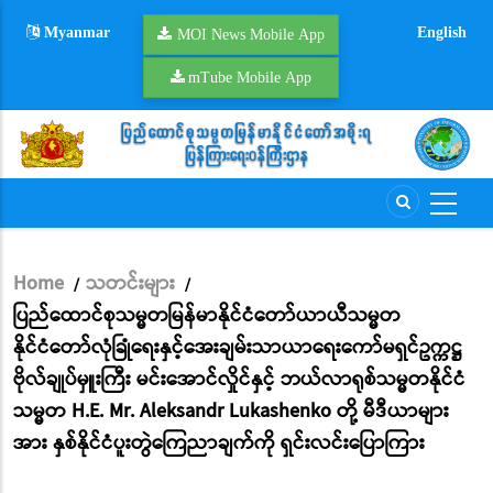
Skip
Myanmar
English
to
MOI News Mobile App
main
mTube Mobile App
content
Home
သတင်းများ
/
/
Breadcrumb
ပြည်ထောင်စုသမ္မတမြန်မာနိုင်ငံတော်ယာယီသမ္မတ
နိုင်ငံတော်လုံခြုံရေးနှင့်အေးချမ်းသာယာရေးကော်မရှင်ဥက္ကဋ္ဌ
ဗိုလ်ချုပ်မှူးကြီး မင်းအောင်လှိုင်နှင့် ဘယ်လာရုစ်သမ္မတနိုင်ငံ
သမ္မတ H.E. Mr. Aleksandr Lukashenko တို့ မီဒီယာများ
အား နှစ်နိုင်ငံပူးတွဲကြေညာချက်ကို ရှင်းလင်းပြောကြား