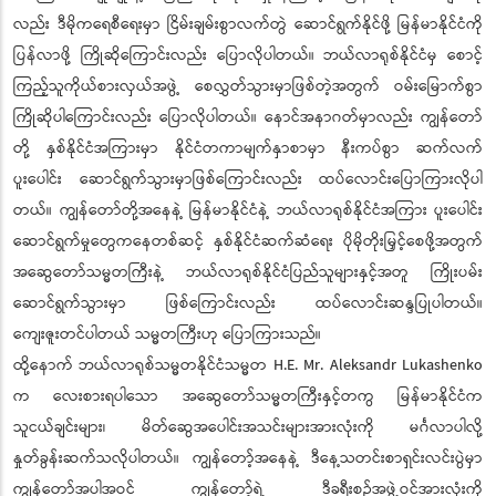
လည်း ဒီမိုကရေစီရေးမှာ ငြိမ်းချမ်းစွာလက်တွဲ ဆောင်ရွက်နိုင်ဖို့ မြန်မာနိုင်ငံကို
ပြန်လာဖို့ ကြိုဆိုကြောင်းလည်း ပြောလိုပါတယ်။ ဘယ်လာရုစ်နိုင်ငံမှ စောင့်
ကြည့်သူကိုယ်စားလှယ်အဖွဲ့ စေလွှတ်သွားမှာဖြစ်တဲ့အတွက် ဝမ်းမြောက်စွာ
ကြိုဆိုပါကြောင်းလည်း ပြောလိုပါတယ်။ နောင်အနာဂတ်မှာလည်း ကျွန်တော်
တို့ နှစ်နိုင်ငံအကြားမှာ နိုင်ငံတကာမျက်နှာစာမှာ နီးကပ်စွာ ဆက်လက်
ပူးပေါင်း ဆောင်ရွက်သွားမှာဖြစ်ကြောင်းလည်း ထပ်လောင်းပြောကြားလိုပါ
တယ်။ ကျွန်တော်တို့အနေနဲ့ မြန်မာနိုင်ငံနဲ့ ဘယ်လာရုစ်နိုင်ငံအကြား ပူးပေါင်း
ဆောင်ရွက်မှုတွေကနေတစ်ဆင့် နှစ်နိုင်ငံဆက်ဆံရေး ပိုမိုတိုးမြှင့်စေဖို့အတွက်
အဆွေတော်သမ္မတကြီးနဲ့ ဘယ်လာရုစ်နိုင်ငံပြည်သူများနှင့်အတူ ကြိုးပမ်း
ဆောင်ရွက်သွားမှာ ဖြစ်ကြောင်းလည်း ထပ်လောင်းဆန္ဒပြုပါတယ်။
ကျေးဇူးတင်ပါတယ် သမ္မတကြီးဟု ပြောကြားသည်။
ထို့နောက် ဘယ်လာရုစ်သမ္မတနိုင်ငံသမ္မတ H.E. Mr. Aleksandr Lukashenko
က လေးစားရပါသော အဆွေတော်သမ္မတကြီးနှင့်တကွ မြန်မာနိုင်ငံက
သူငယ်ချင်းများ၊ မိတ်ဆွေအပေါင်းအသင်းများအားလုံးကို မင်္ဂလာပါလို့
နှုတ်ခွန်းဆက်သလိုပါတယ်။ ကျွန်တော့်အနေနဲ့ ဒီနေ့သတင်းစာရှင်းလင်းပွဲမှာ
ကျွန်တော်အပါအဝင် ကျွန်တော့်ရဲ့ ဒီခရီးစဉ်အဖွဲ့ဝင်အားလုံးကို