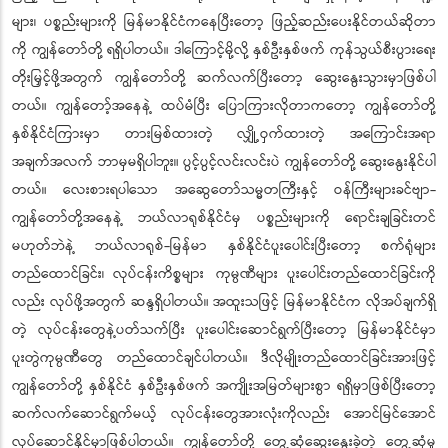
များ၊ ပစ္စည်းများကို မြန်မာနိုင်ငံကနေပြီးတော့ ဖြည့်ဆည်းပေးနိုင်တယ်ဆိုတာ
ကို ကျွန်တော်တို့ ရရှိပါတယ်။ ဒါကြောင့်မို့လို့ နှစ်ဦးနှစ်ဖက် ကုန်သွယ်စီးပွားရေး
တိုးမြှင့်ဖို့အတွက် ကျွန်တော်တို့ ဆက်လက်ပြီးတော့ ဆွေးနွေးသွားမှာဖြစ်ပါ
တယ်။ ကျွန်တော့်အနေနဲ့ ထပ်မံပြီး ပြောကြားလိုတာကတော့ ကျွန်တော်တို့
နှစ်နိုင်ငံကြားမှာ တားမြစ်ထားတဲ့ လျှို့ဝှက်ထားတဲ့ အကြောင်းအရာ
အချက်အလက် ဘာမှမရှိပါဘူး။ ပွင့်ပွင့်လင်းလင်းပဲ ကျွန်တော်တို့ ဆွေးနွေးနိုင်ပါ
တယ်။ လေးစားရပါသော အဆွေတော်သမ္မတကြီးနှင့် ဝန်ကြီးများခင်ဗျာ-
ကျွန်တော်တို့အနေနဲ့ ဘယ်လာရုစ်နိုင်ငံမှ ပစ္စည်းများကို ရောင်းချခြင်းတင်
မဟုတ်ဘဲနဲ့ ဘယ်လာရုစ်-မြန်မာ နှစ်နိုင်ငံပူးပေါင်းပြီးတော့ စက်ရုံများ
တည်ထောင်ခြင်း၊ လုပ်ငန်းကိစ္စများ ကုမ္ပဏီများ ပူးပေါင်းတည်ထောင်ခြင်းကို
လည်း လုပ်ဖို့အတွက် ဆန္ဒရှိပါတယ်။ အထူးသဖြင့် မြန်မာနိုင်ငံက လိုအပ်ချက်ရှိ
တဲ့ လုပ်ငန်းတွေနဲ့ပတ်သက်ပြီး ပူးပေါင်းဆောင်ရွက်ပြီးတော့ မြန်မာနိုင်ငံမှာ
ပူးတွဲကုမ္ပဏီတွေ တည်ထောင်ချင်ပါတယ်။ ဒီလိုမျိုးတည်ထောင်ခြင်းအားဖြင့်
ကျွန်တော်တို့ နှစ်နိုင်ငံ နှစ်ဦးနှစ်ဖက် အကျိုးအမြတ်များစွာ ရရှိမှာဖြစ်ပြီးတော့
ဆက်လက်ဆောင်ရွက်မယ့် လုပ်ငန်းတွေအားလုံးကိုလည်း အောင်မြင်အောင်
လုပ်ဆောင်နိုင်မှာဖြစ်ပါတယ်။ ကျွန်တော်တို့ တွေ့ဆုံဆွေးနွေးခဲ့တဲ့ တွေ့ဆုံမှု