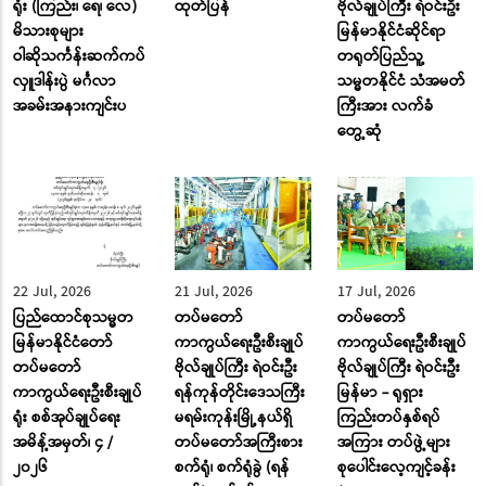
ရုံး (ကြည်း၊ ရေ၊ လေ)
ထုတ်ပြန်
ဗိုလ်ချုပ်ကြီး ရဲဝင်းဦး
မိသားစုများ
မြန်မာနိုင်ငံဆိုင်ရာ
ဝါဆိုသင်္ကန်းဆက်ကပ်
တရုတ်ပြည်သူ့
လှူဒါန်းပွဲ မင်္ဂလာ
သမ္မတနိုင်ငံ သံအမတ်
အခမ်းအနားကျင်းပ
ကြီးအား လက်ခံ
တွေ့ဆုံ
22 Jul, 2026
21 Jul, 2026
17 Jul, 2026
ပြည်ထောင်စုသမ္မတ
တပ်မတော်
တပ်မတော်
မြန်မာနိုင်ငံတော်
ကာကွယ်ရေးဦးစီးချုပ်
ကာကွယ်ရေးဦးစီးချုပ်
တပ်မတော်
ဗိုလ်ချုပ်ကြီး ရဲဝင်းဦး
ဗိုလ်ချုပ်ကြီး ရဲဝင်းဦး
ကာကွယ်ရေးဦးစီးချုပ်
ရန်ကုန်တိုင်းဒေသကြီး
မြန်မာ - ရုရှား
ရုံး စစ်အုပ်ချုပ်ရေး
မရမ်းကုန်းမြို့နယ်ရှိ
ကြည်းတပ်နှစ်ရပ်
အမိန့်အမှတ်၊ ၄ /
တပ်မတော်အကြီးစား
အကြား တပ်ဖွဲ့များ
၂၀၂၆
စက်ရုံ၊ စက်ရုံခွဲ (ရန်
စုပေါင်းလေ့ကျင့်ခန်း