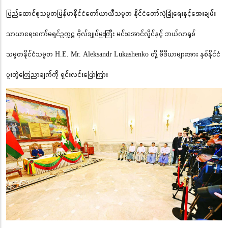
ပြည်ထောင်စုသမ္မတမြန်မာနိုင်ငံတော်ယာယီသမ္မတ နိုင်ငံတော်လုံခြုံရေးနှင့်အေးချမ်း
သာယာရေးကော်မရှင်ဥက္ကဋ္ဌ ဗိုလ်ချုပ်မှူးကြီး မင်းအောင်လှိုင်နှင့် ဘယ်လာရုစ်
သမ္မတနိုင်ငံသမ္မတ H.E. Mr. Aleksandr Lukashenko တို့ မီဒီယာများအား နှစ်နိုင်ငံ
ပူးတွဲကြေညာချက်ကို ရှင်းလင်းပြောကြား