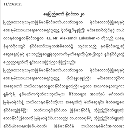
11/29/2025
နေပြည်တော် နိုဝင်ဘာ ၂၈
ပြည်ထောင်စုသမ္မတမြန်မာနိုင်ငံတော်ယာယီသမ္မတ နိုင်ငံတော်လုံခြုံရေးနှင့်
အေးချမ်းသာယာရေးကော်မရှင်ဥက္ကဋ္ဌ ဗိုလ်ချုပ်မှူးကြီး မင်းအောင်လှိုင်နှင့် ဘယ်
လာရုစ်သမ္မတနိုင်ငံသမ္မတ H.E. Mr. Aleksandr Lukashenko တို့သည် ယနေ့
နံနက်ပိုင်းတွင် နိုင်ငံတော်သမ္မတအိမ်တော်၌ ကျင်းပသည့် နှစ်နိုင်ငံတွေ့ဆုံ
ဆွေးနွေးပွဲနှင့် နားလည်မှုစာချွှန်လွှာလက်မှတ်ရေးထိုးပွဲအပြီးတွင် နှစ်နိုင်ငံပူးတွဲ
ကြေညာချက်ကို ရှင်းလင်းပြောကြားခဲ့ကြသည်။
ပြည်ထောင်စုသမ္မတမြန်မာနိုင်ငံတော်ယာယီသမ္မတ နိုင်ငံတော်လုံခြုံရေးနှင့်
အေးချမ်းသာယာရေးကော်မရှင်ဥက္ကဋ္ဌ ဗိုလ်ချုပ်မှူးကြီး မင်းအောင်လှိုင်က
အဆွေတော် ဘယ်လာရုစ်သမ္မတနိုင်ငံသမ္မတကြီး မစ္စတာ အလက်ဇန္ဒားလူကာ
ရှန်ကိုနဲ့ နှစ်ဖက်ကကိုယ်စားလှယ်များ၊ မီဒီယာများ အားလုံးပဲ မင်္ဂလာပါ။
မြန်မာနိုင်ငံနဲ့ ဘယ်လာရုစ်နိုင်ငံတို့ဟာ အရေးပါတဲ့ မိတ်ဆွေရင်း၊ မိတ်ဆွေစစ
နိုင်ငံတွေဖြစ်ပြီး ဘယ်လာရုစ်နိုင်ငံဟာ မြန်မာနိုင်ငံရဲ့ ယုံကြည်စိတ်ချရဆုံး
သောနိုင်ငံဖြစ်သလို မြန်မာနိုင်ငံဟာလည်း ဘယ်လာရုစ်ရဲ့ ယုံကြည်စိတ်ချရဆုံး
နိုင်ငံဖြစ်စေရမှာဖြစ်ပါတယ်။ မြန်မာနိုင်ငံနဲ့ ဘယ်လာရုစ်နိုင်ငံအကြားမှာ