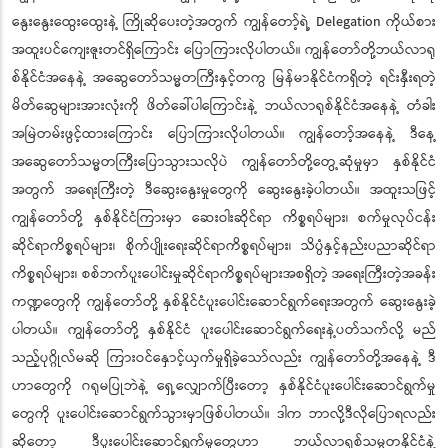
နွေးနွေးထွေးထွေးနဲ့ ကြိုဆိုပေးတဲ့အတွက် ကျွန်တော့်ရဲ့ Delegation ကိုယ်စား
အထူးပင်ကျေးဇူးတင်ရှိကြောင်း ပြောကြားလိုပါတယ်။ ကျွန်တော်တို့ဘယ်လာရု
စ်နိုင်ငံအနေနဲ့ အဆွေတော်သမ္မတကြီးနှင့်တကွ မြန်မာနိုင်ငံကရှိတဲ့ ရင်းနှီးရတဲ့
မိတ်ဆွေများအားလုံးကို ဖိတ်ခေါ်ပါကြောင်းနဲ့ ဘယ်လာရုစ်နိုင်ငံအနေနဲ့ တံခါး
အမြဲတမ်းဖွင့်ထားကြောင်း ပြောကြားလိုပါတယ်။ ကျွန်တော့်အနေနဲ့ ဒီနေ့
အဆွေတော်သမ္မတကြီးပြောသွားသလိုပဲ ကျွန်တော်တို့တွေ့ဆုံမှုမှာ နှစ်နိုင်ငံ
အတွက် အရေးကြီးတဲ့ ဒီဆွေးနွေးမှုတွေကို ဆွေးနွေးခဲ့ပါတယ်။ အထူးသဖြင့်
ကျွန်တော်တို့ နှစ်နိုင်ငံကြားမှာ ဆေးဝါးဆိုင်ရာ ကိစ္စရပ်များ၊ စက်မှုလုပ်ငန်း
ဆိုင်ရာကိစ္စရပ်များ၊ စိုက်ပျိုးရေးဆိုင်ရာကိစ္စရပ်များ၊ သိပ္ပံနှင့်နည်းပညာဆိုင်ရာ
ကိစ္စရပ်များ၊ စစ်ဘက်ပူးပေါင်းမှုဆိုင်ရာကိစ္စရပ်များအစရှိတဲ့ အရေးကြီးတဲ့အခန်း
ကဏ္ဍတွေကို ကျွန်တော်တို့ နှစ်နိုင်ငံပူးပေါင်းဆောင်ရွက်ရေးအတွက် ဆွေးနွေးခဲ့
ပါတယ်။ ကျွန်တော်တို့ နှစ်နိုင်ငံ ပူးပေါင်းဆောင်ရွက်ရေးနဲ့ပတ်သက်လို့ မည်
သည့်ပုဂ္ဂိုလ်မဆို ကြားဝင်နှောင့်ယှက်မှုရှိခဲ့သော်လည်း ကျွန်တော်တို့အနေနဲ့ ဒီ
ဟာတွေကို ဂရုမပြုဘဲနဲ့ ရှေ့လျှောက်ပြီးတော့ နှစ်နိုင်ငံပူးပေါင်းဆောင်ရွက်မှု
တွေကို ပူးပေါင်းဆောင်ရွက်သွားမှာဖြစ်ပါတယ်။ ဒါက ဘာလို့ဒီလိုပြောရလည်း
ဆိုတော့ ဒီပူးပေါင်းဆောင်ရွက်မှုတွေဟာ ဘယ်လာရုစ်သမ္မတနိုင်ငံနဲ့