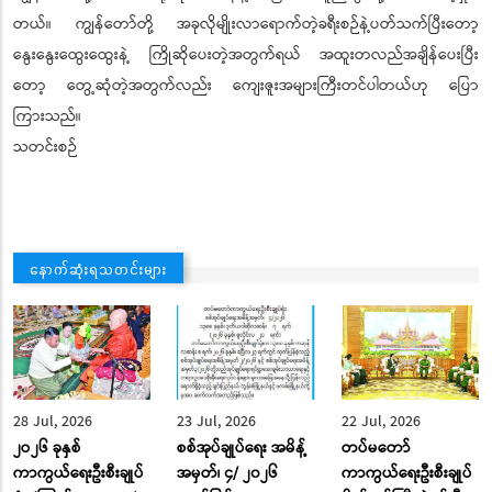
တယ်။ ကျွန်တော်တို့ အခုလိုမျိုးလာရောက်တဲ့ခရီးစဉ်နဲ့ပတ်သက်ပြီးတော့
နွေးနွေးထွေးထွေးနဲ့ ကြိုဆိုပေးတဲ့အတွက်ရယ် အထူးတလည်အချိန်ပေးပြီး
တော့ တွေ့ဆုံတဲ့အတွက်လည်း ကျေးဇူးအများကြီးတင်ပါတယ်ဟု ပြော
ကြားသည်။
သတင်းစဉ်
နောက်ဆုံးရသတင်းများ
28 Jul, 2026
23 Jul, 2026
22 Jul, 2026
၂ဝ၂၆ ခုနှစ်
စစ်အုပ်ချုပ်ရေး အမိန့်
တပ်မတော်
ကာကွယ်ရေးဦးစီးချုပ်
အမှတ်၊ ၄/ ၂၀၂၆
ကာကွယ်ရေးဦးစီးချုပ်