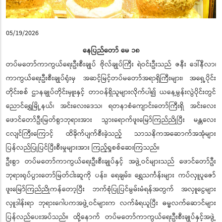
05/19/2026
နေပြည်တော် မေ ၁၈
တပ်မတော်ကာကွယ်ရေးဦးစီးချုပ် ဗိုလ်ချုပ်ကြီး ရဲဝင်းဦးသည် ဇနီး ဒေါ်နီလာ၊
ကာကွယ်ရေးဦးစီးချုပ်ရုံးမှ အဆင့်မြင့်တပ်မတော်အရာရှိကြီးများ၊ အရှေ့ပိုင်း
တိုင်းစစ် ဌာနချုပ်တိုင်းမှူးနှင့် တာဝန်ရှိသူများလိုက်ပါ၍ ယနေ့မွန်းလွဲပိုင်းတွင်
ညောင်ရွှေမြို့နယ်၊ အင်းလေးဒေသ၊ ရတနာစံကျောင်းတော်ကြီးရှိ အင်းလေး
ဖောင်တော်ဦးမြတ်စွာဘုရားအား သွားရောက်ဖူးမြော်ကြည်ညိုပြီး မန္တလေး
ငလျင်ကြီးကြောင့် ထိခိုက်ပျက်စီးခဲ့သည့် သာသနိကအဆောက်အအုံများ
ပြန်လည်ပြုပြင်ပြီးစီးမှုများအား ကြည့်ရှုစစ်ဆေးကြသည်။
ဦးစွာ တပ်မတော်ကာကွယ်ရေးဦးစီးချုပ်နှင့် အဖွဲ့ဝင်များသည် ဖောင်တော်ဦး
ဘုရားရုပ်ပွားတော်မြတ်ငါးဆူကို ပန်း၊ ရေချမ်း၊ ရွှေသင်္ကန်းများ ကပ်လှူပူဇော်
ဖူးမြော်ကြည်ညိုကန်တော့ပြီး ဘက်စုံပြုပြင်မွမ်းမံရန်အတွက် အလှူငွေများ
လှူဒါန်းရာ ဘုရားဂေါပကအဖွဲ့ဝင်များက လက်ခံရယူပြီး ဓမ္မလက်ဆောင်များ
ပြန်လည်ပေးအပ်သည်။ ထို့နောက် တပ်မတော်ကာကွယ်ရေးဦးစီးချုပ်နှင့်အဖွဲ့