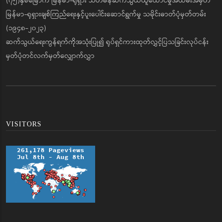
(၇၅)နှစ်မြောက် မြန်မာ-ရုရှား သံတမန်ဆက်သွယ်ထူထောင်မှုအထိမ်းအမှတ်
မြန်မာ-ရုရှားချစ်ကြည်ရေးနှင့်ပူးပေါင်းဆောင်ရွက်မှု သမိုင်းဓာတ်ပုံမှတ်တမ်း
(၁၉၄၈-၂၀၂၃)
ဆက်သွယ်ရေးကွန်ရက်ကိုအသုံးပြု၍ ရုပ်ရှင်ကားထုတ်လွှင့်ပြသခြင်းလုပ်ငန်း
မှတ်ပုံတင်လက်မှတ်လျှောက်လွှာ
VISITORS