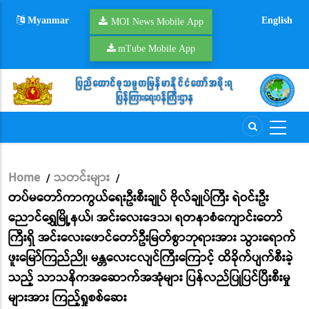
Skip
Myanmar
English
to
MOI News Mobile App
main
mTube Mobile App
content
Home
သတင်းများ
/
/
Breadcrumb
တပ်မတော်ကာကွယ်ရေးဦးစီးချုပ် ဗိုလ်ချုပ်ကြီး ရဲဝင်းဦး
ညောင်ရွှေမြို့နယ်၊ အင်းလေးဒေသ၊ ရတနာစံကျောင်းတော်
ကြီးရှိ အင်းလေးဖောင်တော်ဦးမြတ်စွာဘုရားအား သွားရောက်
ဖူးမြော်ကြည်ညို၊ မန္တလေးငလျင်ကြီးကြောင့် ထိခိုက်ပျက်စီးခဲ့
သည့် သာသနိကအဆောက်အအုံများ ပြန်လည်ပြုပြင်ပြီးစီးမှု
များအား ကြည့်ရှုစစ်ဆေး