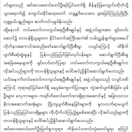
ဝင်များသည် အင်းလေးဖောင်တော်ဦးရင်ပြင်တော်ရှိ စိန်နှင့်မြကျောင်းတိုက်သို့
သွားရောက်၍ ကျောင်းထိုင်ဆရာတော် ဘဒ္ဒန္တဝိဇယအား ဖူးမြော်ကြည်ညိုပြီး
လှူဖွယ်ပစ္စည်းများ ဆက်ကပ်လှူဒါန်းသည်။
ထို့နောက် တပ်မတော်ကာကွယ်ရေးဦးစီးချုပ်နှင့် အဖွဲ့ဝင်များအား ရှင်းလင်း
ဆောင်၌ တာဝန်ရှိသူများက နိုင်ငံတော်အကြီးအကဲ၏ လမ်းညွှန်ချက်များအပေါ်
လိုက်နာအကောင်အထည်ဖော်ဆောင်ရွက်ပြီးစီးမှု၊ ငလျင်ကြောင့် ထိခိုက်
ပျက်စီးဆုံးရှုံးမှုနှင့် ပြန်လည်ပြုပြင်ခြင်းလုပ်ငန်းများ ဆောင်ရွက်ပြီးစီးမှု
အခြေအနေများကို ရှင်းလင်းတင်ပြရာ တပ်မတော်ကာကွယ်ရေးဦးစီးချုပ်က
လိုအပ်သည်များကို တာဝန်ရှိသူများနှင့် ပေါင်းစပ်ညှိနှိုင်းဆောင်ရွက်ပေးသည်။
ယင်းနောက်တပ်မတော်ကာကွယ်ရေးဦးစီးချုပ်နှင့် အဖွဲ့ဝင်များသည် ငလျင်ဒဏ်
ကြောင့် ဘုရားရင်ပြင်တော်ရှိ နေပူခံကျောက်ပြားများ ကွဲအက်ပျက်စီးခြင်း၊ မုခ်
ဦးများ၊ လှေကားများ၊ ကရဝိတ်ဖောင်တော်ထားရှိရာအဆောင်နှင့် အခြားသာသ
နိကအဆောက်အအုံများ ပြိုကျပျက်စီးနေခြင်းများကို မူလလက်ရာမပျက်
ပြန်လည်ပြုပြင်ထားရှိမှုများ ကိုလိုက်လံကြည့်ရှုစစ်ဆေးပြီး လိုအပ်သည်များကို
တာဝန်ရှိသူများနှင့် ပေါင်းစပ်ညှိနှိုင်းဆောင်ရွက်ပေးသည်။
အင်းလေးဖောင်တော်ဦးမြတ်စွာဘုရား ကိန်းဝပ်သတင်းသုံးတော်မူရာ ရင်ပြင်