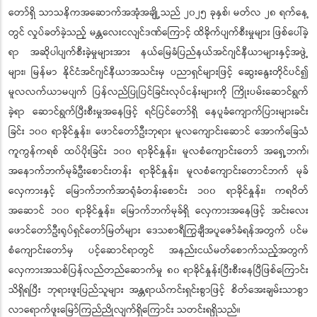
တော်ရှိ သာသနိကအဆောက်အအုံအချို့သည် ၂၀၂၅ ခုနှစ်၊ မတ်လ ၂၈ ရက်နေ့
တွင် လှုပ်ခတ်ခဲ့သည့် မန္တလေးငလျင်ဒဏ်ကြောင့် ထိခိုက်ပျက်စီးမှုများ ဖြစ်ပေါ်ခဲ့
ရာ အဆိုပါပျက်စီးခဲ့မှုများအား နယ်မြေခံပြည်နယ်အင်ဂျင်နီယာများနှင့်အဖွဲ့
များ၊ မြန်မာ နိုင်ငံအင်ဂျင်နီယာအသင်းမှ ပညာရှင်များဖြင့် ဆွေးနွေးတိုင်ပင်၍
မူလလက်ယာမပျက် ပြန်လည်ပြုပြင်ခြင်းလုပ်ငန်းများကို ကြိုးပမ်းဆောင်ရွက်
ခဲ့ရာ ဆောင်ရွက်ပြီးစီးမှုအနေဖြင့် ရင်ပြင်တော်ရှိ နေပူခံကျောက်ပြားများခင်း
ခြင်း ၁၀၀ ရာခိုင်နှုန်း၊ ဖောင်တော်ဦးဘုရား မူလကျောင်းဆောင် အောက်ခြေသံ
ကူကွန်ကရစ် ထပ်ပိုးခြင်း ၁၀၀ ရာခိုင်နှုန်း၊ မူလစံကျောင်းတော် အရှေ့ဘက်၊
အနောက်ဘက်မုခ်ဦးစောင်းတန်း ရာခိုင်နှုန်း၊ မူလစံကျောင်းတောင်ဘက် မုခ်
လှေကားနှင့် မြောက်ဘက်အာရုံခံတန်းစောင်း ၁၀၀ ရာခိုင်နှုန်း၊ ကရဝိတ်
အဆောင် ၁၀၀ ရာခိုင်နှုန်း၊ မြောက်ဘက်မုခ်ရှိ လှေကားအနေဖြင့် အင်းလေး
ဖောင်တော်ဦးရုပ်ရှင်တော်မြတ်များ ဒေသစာရီကြွချီအပူဇော်ခံရန်အတွက် ပင်မ
စံကျောင်းတော်မှ ပင့်ဆောင်ရာတွင် အနည်းငယ်မတ်စောက်သည့်အတွက်
လှေကားအသစ်ပြန်လည်တည်ဆောက်မှု ၈၀ ရာခိုင်နှုန်းပြီးစီးနေပြီဖြစ်ကြောင်း
သိရှိရပြီး ဘုရားဖူးပြည်သူများ အန္တရာယ်ကင်းရှင်းစွာဖြင့် စိတ်အေးချမ်းသာစွာ
လာရောက်ဖူးမြော်ကြည်ညိုလျက်ရှိကြောင်း သတင်းရရှိသည်။