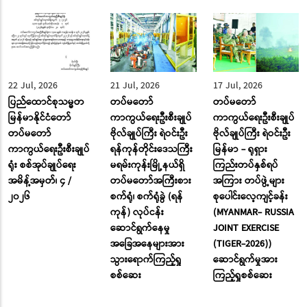
22 Jul, 2026
21 Jul, 2026
17 Jul, 2026
ပြည်ထောင်စုသမ္မတ
တပ်မတော်
တပ်မတော်
မြန်မာနိုင်ငံတော်
ကာကွယ်ရေးဦးစီးချုပ်
ကာကွယ်ရေးဦးစီးချုပ်
တပ်မတော်
ဗိုလ်ချုပ်ကြီး ရဲဝင်းဦး
ဗိုလ်ချုပ်ကြီး ရဲဝင်းဦး
ကာကွယ်ရေးဦးစီးချုပ်
ရန်ကုန်တိုင်းဒေသကြီး
မြန်မာ - ရုရှား
ရုံး စစ်အုပ်ချုပ်ရေး
မရမ်းကုန်းမြို့နယ်ရှိ
ကြည်းတပ်နှစ်ရပ်
အမိန့်အမှတ်၊ ၄ /
တပ်မတော်အကြီးစား
အကြား တပ်ဖွဲ့များ
၂၀၂၆
စက်ရုံ၊ စက်ရုံခွဲ (ရန်
စုပေါင်းလေ့ကျင့်ခန်း
ကုန်) လုပ်ငန်း
(MYANMAR- RUSSIA
ဆောင်ရွက်နေမှု
JOINT EXERCISE
အခြေအနေများအား
(TIGER-2026))
သွားရောက်ကြည့်ရှု
ဆောင်ရွက်မှုအား
စစ်ဆေး
ကြည့်ရှုစစ်ဆေး