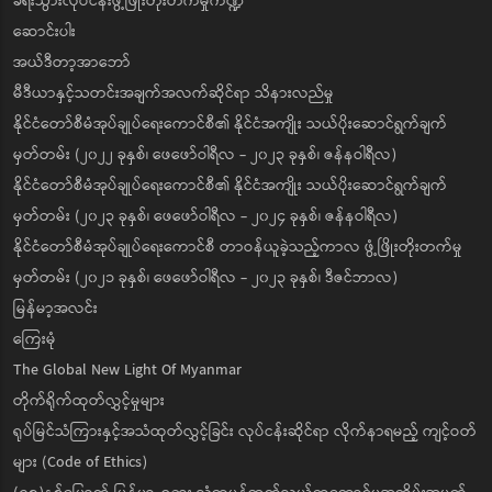
ခရီးသွားလုပ်ငန်းဖွံ့ဖြိုးတိုးတက်မှုကဏ္ဍ
ဆောင်းပါး
အယ်ဒီတာ့အာဘော်
မီဒီယာနှင့်သတင်းအချက်အလက်ဆိုင်ရာ သိနားလည်မှု
နိုင်ငံတော်စီမံအုပ်ချုပ်ရေးကောင်စီ၏ နိုင်ငံအကျိုး သယ်ပိုးဆောင်ရွက်ချက်
မှတ်တမ်း (၂၀၂၂ ခုနှစ်၊ ဖေဖော်ဝါရီလ - ၂၀၂၃ ခုနှစ်၊ ဇန်နဝါရီလ)
နိုင်ငံတော်စီမံအုပ်ချုပ်ရေးကောင်စီ၏ နိုင်ငံအကျိုး သယ်ပိုးဆောင်ရွက်ချက်
မှတ်တမ်း (၂၀၂၃ ခုနှစ်၊ ဖေဖော်ဝါရီလ - ၂၀၂၄ ခုနှစ်၊ ဇန်နဝါရီလ)
နိုင်ငံတော်စီမံအုပ်ချုပ်ရေးကောင်စီ တာဝန်ယူခဲ့သည့်ကာလ ဖွံ့ဖြိုးတိုးတက်မှု
မှတ်တမ်း (၂၀၂၁ ခုနှစ်၊ ဖေဖော်ဝါရီလ - ၂၀၂၃ ခုနှစ်၊ ဒီဇင်ဘာလ)
မြန်မာ့အလင်း
ကြေးမုံ
The Global New Light Of Myanmar
တိုက်ရိုက်ထုတ်လွှင့်မှုများ
ရုပ်မြင်သံကြားနှင့်အသံထုတ်လွှင့်ခြင်း လုပ်ငန်းဆိုင်ရာ လိုက်နာရမည့် ကျင့်ဝတ်
များ (Code of Ethics)