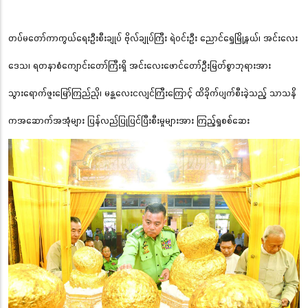
တပ်မတော်ကာကွယ်ရေးဦးစီးချုပ် ဗိုလ်ချုပ်ကြီး ရဲဝင်းဦး ညောင်ရွှေမြို့နယ်၊ အင်းလေး
ဒေသ၊ ရတနာစံကျောင်းတော်ကြီးရှိ အင်းလေးဖောင်တော်ဦးမြတ်စွာဘုရားအား
သွားရောက်ဖူးမြော်ကြည်ညို၊ မန္တလေးငလျင်ကြီးကြောင့် ထိခိုက်ပျက်စီးခဲ့သည့် သာသနိ
ကအဆောက်အအုံများ ပြန်လည်ပြုပြင်ပြီးစီးမှုများအား ကြည့်ရှုစစ်ဆေး