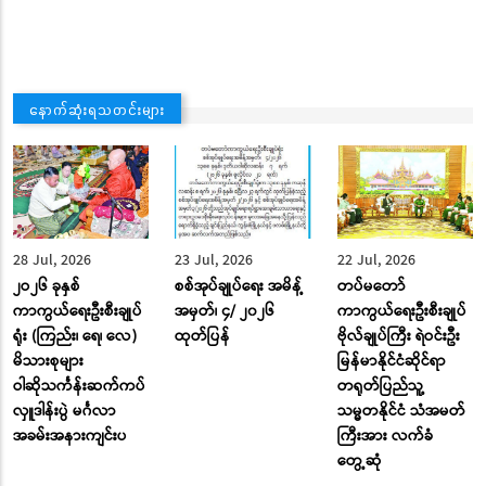
နောက်ဆုံးရသတင်းများ
28 Jul, 2026
23 Jul, 2026
22 Jul, 2026
၂ဝ၂၆ ခုနှစ်
စစ်အုပ်ချုပ်ရေး အမိန့်
တပ်မတော်
ကာကွယ်ရေးဦးစီးချုပ်
အမှတ်၊ ၄/ ၂၀၂၆
ကာကွယ်ရေးဦးစီးချုပ်
ရုံး (ကြည်း၊ ရေ၊ လေ)
ထုတ်ပြန်
ဗိုလ်ချုပ်ကြီး ရဲဝင်းဦး
မိသားစုများ
မြန်မာနိုင်ငံဆိုင်ရာ
ဝါဆိုသင်္ကန်းဆက်ကပ်
တရုတ်ပြည်သူ့
လှူဒါန်းပွဲ မင်္ဂလာ
သမ္မတနိုင်ငံ သံအမတ်
အခမ်းအနားကျင်းပ
ကြီးအား လက်ခံ
တွေ့ဆုံ