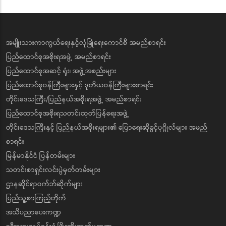
အမျိုးသားကာကွယ်ရေးနှင့်လုံခြုံရေးကောင်စီ အမည်စာရင်း
ပြည်ထောင်စုအစိုးရအဖွဲ့ အမည်စာရင်း
ပြည်ထောင်စုအဆင့် ရုံး၊ အဖွဲ့အစည်းများ
ပြည်ထောင်စုဝန်ကြီးများနှင့် ဒုတိယဝန်ကြီးများစာရင်း
တိုင်းဒေသကြီး/ပြည်နယ်အစိုးရအဖွဲ့ အမည်စာရင်း
ပြည်ထောင်စုအစိုးရသတင်းထုတ်ပြန်ရေးအဖွဲ့
တိုင်းဒေသကြီးနှင့် ပြည်နယ်အစိုးရများ၏ ပြောရေးဆိုခွင့်ပုဂ္ဂိုလ်များ အမည်
စာရင်း
မြန်မာနိုင်ငံ ပြန်တမ်းများ
သတင်းစာရှင်းလင်းပွဲမှတ်တမ်းများ
ဌာနဆိုင်ရာဝက်ဘ်ဆိုက်များ
ပြည်သူ့စာကြည့်တိုက်
အသိပညာပေးကဏ္ဍ