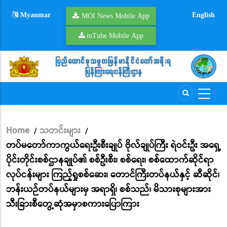
Skip
Myanmar
English
to
MOI News Mobile App
main
mTube Mobile App
content
Home
သတင်းများ
/
/
Breadcrumb
တပ်မတော်ကာကွယ်ရေးဦးစီးချုပ် ဗိုလ်ချုပ်ကြီး ရဲဝင်းဦး အရှေ့
ပိုင်းတိုင်းစစ်ဌာနချုပ်၏ စစ်ဦးစီး၊ စစ်ရေး၊ စစ်ထောက်ဆိုင်ရာ
လုပ်ငန်းများ ကြည့်ရှုစစ်ဆေး၊ တောင်ကြီးတပ်နယ်နှင့် ဆီဆိုင်၊
ဘန်းယဉ်တပ်နယ်များမှ အရာရှိ၊ စစ်သည်၊ မိသားစုများအား
သီးခြားစီတွေ့ဆုံအမှာစကားပြောကြား