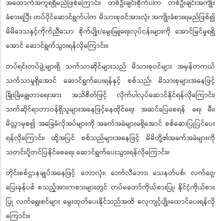
အထောက်အကူရရှိမည်ဖြစ်ကြောင်း၊ တစ်ဦးချင်းစိုက်ပါက တစ်ဦးချင်းအကျိုး
ခံစားရပြီး တပ်ပိုင်ဆောင်ရွက်ပါက မိသားစုဝင်အားလုံး အကျိုးခံစားရမည်ဖြစ်၍
မိမိဒေသနှင့်ကိုက်ညီသော စိုက်ပျိုး/မွေးမြူရေးလုပ်ငန်းများကို အောင်မြင်မှုရရှိ
အောင် ဆောင်ရွက်သွားရန်လိုကြောင်း။
တပ်ရင်းတပ်ဖွဲ့များရှိ သက်သာဆိုင်များသည် မိသားစုဝင်များ အမှန်တကယ်
သက်သာမှုရှိအောင် ဆောင်ရွက်ပေးရန်နှင့် စစ်သည်၊ မိသားစုများအနေဖြင့်
ခြိုးခြံချွေတာရေးအား အသိစိတ်ဖြင့် လိုက်ပါလုပ်ဆောင်နိုင်ရန်လိုကြောင်း၊
သက်ဆိုင်ရာတာဝန်ရှိသူများအနေဖြင့်နေထိုင်ရေး အဆင်ပြေစေရန် ရေ၊ မီး၊
မိလ္လာမှစ၍ အခြေခံလိုအပ်များကို အခက်အခဲများမရှိအောင် စစ်ဆေးပြုပြင်ပေး
ရန်လိုကြောင်း၊ ထို့အပြင် စစ်သည်များအနေဖြင့် မိမိတို့၏အခက်အခဲများကို
သတင်းပို့တင်ပြနိုင်စေရေး ဆောင်ရွက်ပေးသွားရန်လိုကြောင်း။
တိုင်းစစ်ဌာနချုပ်အနေဖြင့် ဘောလုံး၊ ဘော်လီဘော၊ သေနတ်ပစ်၊ လက်ဝှေ့၊
ပြေးခုန်ပစ် စသည့်အားကစားများတွင် တပ်မတော်ကိုယ်စားပြု၊ နိုင်ငံ့ကိုယ်စား
ပြု လက်ရွေးစင်များ မွေးထုတ်ပေးနိုင်သည်အထိ လေ့ကျင့်ပျိုးထောင်ပေးရန်လို
ကြောင်း။