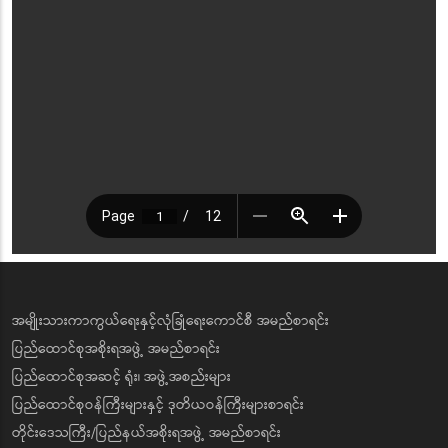
အမျိုးသားကာကွယ်ရေးနှင့်လုံခြုံရေးကောင်စီ အမည်စာရင်း
ပြည်ထောင်စုအစိုးရအဖွဲ့ အမည်စာရင်း
ပြည်ထောင်စုအဆင့် ရုံး၊ အဖွဲ့အစည်းများ
ပြည်ထောင်စုဝန်ကြီးများနှင့် ဒုတိယဝန်ကြီးများစာရင်း
တိုင်းဒေသကြီး/ပြည်နယ်အစိုးရအဖွဲ့ အမည်စာရင်း