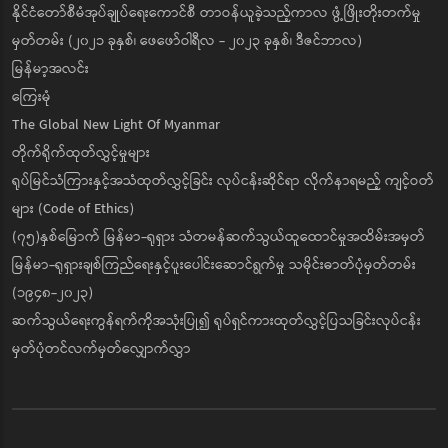
နိုင်ငံတော်စီမံအုပ်ချုပ်ရေးကောင်စီ တာဝန်ယူခဲ့သည့်ကာလ ဖွံ့ဖြိုးတိုးတက်မှု
မှတ်တမ်း (၂၀၂၁ ခုနှစ်၊ ဖေဖော်ဝါရီလ - ၂၀၂၃ ခုနှစ်၊ ဒီဇင်ဘာလ)
မြန်မာ့အလင်း
ကြေးမုံ
The Global New Light Of Myanmar
တိုက်ရိုက်ထုတ်လွှင့်မှုများ
ရုပ်မြင်သံကြားနှင့်အသံထုတ်လွှင့်ခြင်း လုပ်ငန်းဆိုင်ရာ လိုက်နာရမည့် ကျင့်ဝတ်
များ (Code of Ethics)
(၇၅)နှစ်မြောက် မြန်မာ-ရုရှား သံတမန်ဆက်သွယ်ထူထောင်မှုအထိမ်းအမှတ်
မြန်မာ-ရုရှားချစ်ကြည်ရေးနှင့်ပူးပေါင်းဆောင်ရွက်မှု သမိုင်းဓာတ်ပုံမှတ်တမ်း
(၁၉၄၈-၂၀၂၃)
ဆက်သွယ်ရေးကွန်ရက်ကိုအသုံးပြု၍ ရုပ်ရှင်ကားထုတ်လွှင့်ပြသခြင်းလုပ်ငန်း
မှတ်ပုံတင်လက်မှတ်လျှောက်လွှာ