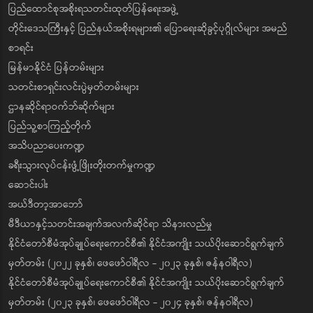
ပြည်ထောင်စုအစိုးရသတင်းထုတ်ပြန်ရေးအဖွဲ့
တိုင်းဒေသကြီးနှင့် ပြည်နယ်အစိုးရများ၏ ပြောရေးဆိုခွင့်ပုဂ္ဂိုလ်များ အမည်
စာရင်း
မြန်မာနိုင်ငံ ပြန်တမ်းများ
သတင်းစာရှင်းလင်းပွဲမှတ်တမ်းများ
ဌာနဆိုင်ရာဝက်ဘ်ဆိုက်များ
ပြည်သူ့စာကြည့်တိုက်
အသိပညာပေးကဏ္ဍ
ခရီးသွားလုပ်ငန်းဖွံ့ဖြိုးတိုးတက်မှုကဏ္ဍ
ဆောင်းပါး
အယ်ဒီတာ့အာဘော်
မီဒီယာနှင့်သတင်းအချက်အလက်ဆိုင်ရာ သိနားလည်မှု
နိုင်ငံတော်စီမံအုပ်ချုပ်ရေးကောင်စီ၏ နိုင်ငံအကျိုး သယ်ပိုးဆောင်ရွက်ချက်
မှတ်တမ်း (၂၀၂၂ ခုနှစ်၊ ဖေဖော်ဝါရီလ - ၂၀၂၃ ခုနှစ်၊ ဇန်နဝါရီလ)
နိုင်ငံတော်စီမံအုပ်ချုပ်ရေးကောင်စီ၏ နိုင်ငံအကျိုး သယ်ပိုးဆောင်ရွက်ချက်
မှတ်တမ်း (၂၀၂၃ ခုနှစ်၊ ဖေဖော်ဝါရီလ - ၂၀၂၄ ခုနှစ်၊ ဇန်နဝါရီလ)