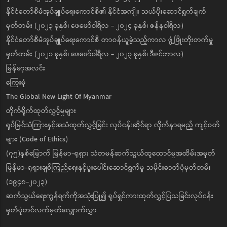
နိုင်ငံတော်စီမံအုပ်ချုပ်ရေးကောင်စီ၏ နိုင်ငံအကျိုး သယ်ပိုးဆောင်ရွက်ချက်
မှတ်တမ်း (၂၀၂၃ ခုနှစ်၊ ဖေဖော်ဝါရီလ - ၂၀၂၄ ခုနှစ်၊ ဇန်နဝါရီလ)
နိုင်ငံတော်စီမံအုပ်ချုပ်ရေးကောင်စီ တာဝန်ယူခဲ့သည့်ကာလ ဖွံ့ဖြိုးတိုးတက်မှု
မှတ်တမ်း (၂၀၂၁ ခုနှစ်၊ ဖေဖော်ဝါရီလ - ၂၀၂၃ ခုနှစ်၊ ဒီဇင်ဘာလ)
မြန်မာ့အလင်း
ကြေးမုံ
The Global New Light Of Myanmar
တိုက်ရိုက်ထုတ်လွှင့်မှုများ
ရုပ်မြင်သံကြားနှင့်အသံထုတ်လွှင့်ခြင်း လုပ်ငန်းဆိုင်ရာ လိုက်နာရမည့် ကျင့်ဝတ်
များ (Code of Ethics)
(၇၅)နှစ်မြောက် မြန်မာ-ရုရှား သံတမန်ဆက်သွယ်ထူထောင်မှုအထိမ်းအမှတ်
မြန်မာ-ရုရှားချစ်ကြည်ရေးနှင့်ပူးပေါင်းဆောင်ရွက်မှု သမိုင်းဓာတ်ပုံမှတ်တမ်း
(၁၉၄၈-၂၀၂၃)
ဆက်သွယ်ရေးကွန်ရက်ကိုအသုံးပြု၍ ရုပ်ရှင်ကားထုတ်လွှင့်ပြသခြင်းလုပ်ငန်း
မှတ်ပုံတင်လက်မှတ်လျှောက်လွှာ