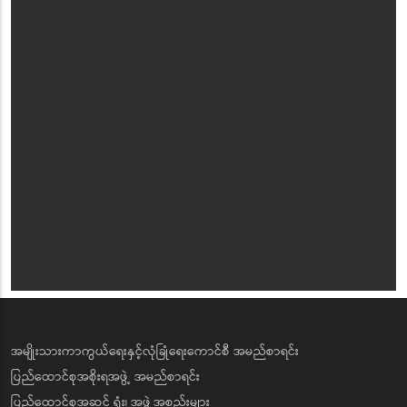
အမျိုးသားကာကွယ်ရေးနှင့်လုံခြုံရေးကောင်စီ အမည်စာရင်း
ပြည်ထောင်စုအစိုးရအဖွဲ့ အမည်စာရင်း
ပြည်ထောင်စုအဆင့် ရုံး၊ အဖွဲ့အစည်းများ