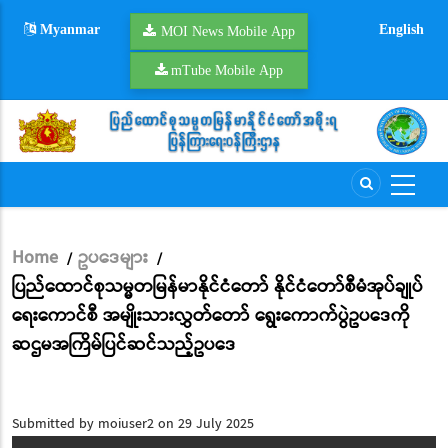
Skip
Myanmar
English
to
MOI News Mobile App
main
mTube Mobile App
content
Home
ဥပဒေများ
/
/
Breadcrumb
ပြည်ထောင်စုသမ္မတမြန်မာနိုင်ငံတော် နိုင်ငံတော်စီမံအုပ်ချုပ်
ရေးကောင်စီ အမျိုးသားလွှတ်တော် ရွေးကောက်ပွဲဥပဒေကို
ဆဌမအကြိမ်ပြင်ဆင်သည့်ဥပဒေ
Submitted by
moiuser2
on 29 July 2025