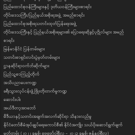
ပြည်ထောင်စုဝန်ကြီးများနှင့် ဒုတိယဝန်ကြီးများစာရင်း
တိုင်းဒေသကြီး/ပြည်နယ်အစိုးရအဖွဲ့ အမည်စာရင်း
ပြည်ထောင်စုအစိုးရသတင်းထုတ်ပြန်ရေးအဖွဲ့
တိုင်းဒေသကြီးနှင့် ပြည်နယ်အစိုးရများ၏ ပြောရေးဆိုခွင့်ပုဂ္ဂိုလ်များ အမည်
စာရင်း
မြန်မာနိုင်ငံ ပြန်တမ်းများ
သတင်းစာရှင်းလင်းပွဲမှတ်တမ်းများ
ဌာနဆိုင်ရာဝက်ဘ်ဆိုက်များ
ပြည်သူ့စာကြည့်တိုက်
အသိပညာပေးကဏ္ဍ
ခရီးသွားလုပ်ငန်းဖွံ့ဖြိုးတိုးတက်မှုကဏ္ဍ
ဆောင်းပါး
အယ်ဒီတာ့အာဘော်
မီဒီယာနှင့်သတင်းအချက်အလက်ဆိုင်ရာ သိနားလည်မှု
နိုင်ငံတော်စီမံအုပ်ချုပ်ရေးကောင်စီ၏ နိုင်ငံအကျိုး သယ်ပိုးဆောင်ရွက်ချက်
မှတ်တမ်း (၂၀၂၂ ခုနှစ်၊ ဖေဖော်ဝါရီလ - ၂၀၂၃ ခုနှစ်၊ ဇန်နဝါရီလ)