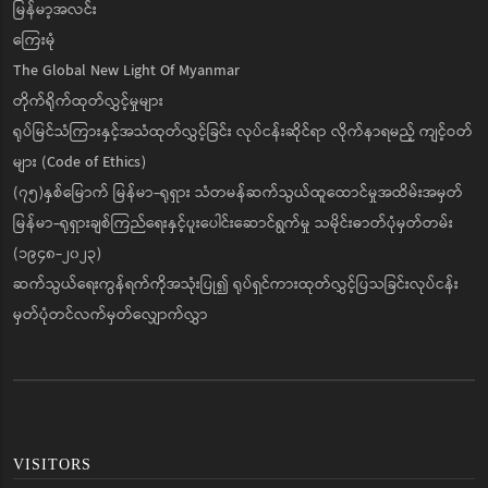
မြန်မာ့အလင်း
ကြေးမုံ
The Global New Light Of Myanmar
တိုက်ရိုက်ထုတ်လွှင့်မှုများ
ရုပ်မြင်သံကြားနှင့်အသံထုတ်လွှင့်ခြင်း လုပ်ငန်းဆိုင်ရာ လိုက်နာရမည့် ကျင့်ဝတ်
များ (Code of Ethics)
(၇၅)နှစ်မြောက် မြန်မာ-ရုရှား သံတမန်ဆက်သွယ်ထူထောင်မှုအထိမ်းအမှတ်
မြန်မာ-ရုရှားချစ်ကြည်ရေးနှင့်ပူးပေါင်းဆောင်ရွက်မှု သမိုင်းဓာတ်ပုံမှတ်တမ်း
(၁၉၄၈-၂၀၂၃)
ဆက်သွယ်ရေးကွန်ရက်ကိုအသုံးပြု၍ ရုပ်ရှင်ကားထုတ်လွှင့်ပြသခြင်းလုပ်ငန်း
မှတ်ပုံတင်လက်မှတ်လျှောက်လွှာ
VISITORS