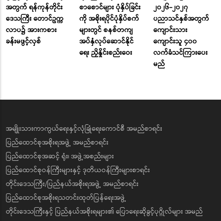
အတွက် ရန်ကုန်တိုင်း
စာစောင်များ ပုံနှိပ်ခြင်း
၂၀၂၆-၂၀၂၇
ဒေသကြီး တောင်ဥက္က
ကို အစိုးရပိုင်ပုံနှိပ်စက်
ပညာသင်နှစ်အတွက်
လာပ၌ အားကစား
များတွင် စနစ်တကျ
ကျောင်းသား
ခန်းမဖွင့်လှစ်
အပ်နှံလုပ်ဆောင်နိုင်
ကျောင်းသူ ၄၀၀
ရေး ညှိနှိုင်းစည်းဝေး
လက်ခံသင်ကြားပေး
မည်
အမျိုးသားကာကွယ်ရေးနှင့်လုံခြုံရေးကောင်စီ အမည်စာရင်း
ပြည်ထောင်စုအစိုးရအဖွဲ့ အမည်စာရင်း
ပြည်ထောင်စုအဆင့် ရုံး၊ အဖွဲ့အစည်းများ
ပြည်ထောင်စုဝန်ကြီးများနှင့် ဒုတိယဝန်ကြီးများစာရင်း
တိုင်းဒေသကြီး/ပြည်နယ်အစိုးရအဖွဲ့ အမည်စာရင်း
ပြည်ထောင်စုအစိုးရသတင်းထုတ်ပြန်ရေးအဖွဲ့
တိုင်းဒေသကြီးနှင့် ပြည်နယ်အစိုးရများ၏ ပြောရေးဆိုခွင့်ပုဂ္ဂိုလ်များ အမည်