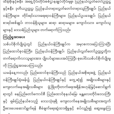
ထိန်စိုးနှင့်ဇနီး၊ အရှေ့ပိုင်းတိုင်းစစ်ဌာနချုပ်တိုင်းမှူး၊ ပြည်နယ်လွှတ်တော်ဥက္ကဋ္ဌ
နှင့်ဇနီး၊ ဒုတိယဥက္ကဋ္ဌ၊ ပြည်နယ်တရားလွှတ်တော်တရားသူကြီးချုပ်၊ ပြည်နယ်
ဝန်ကြီးများ၊ တိုင်းရင်းသားရေးရာဝန်ကြီးများ၊ ပြည်နယ်ဥပဒေချုပ်၊ ပြည်နယ်
စာရင်းစစ်ချုပ်၊ တာဝန်ရှိသူများ၊ ဆရာ ဆရာမများ၊ ကျောင်းသား ကျောင်းသူ
များနှင့် ဒေသခံပြည်သူများ တက်ရောက်ကြသည်။
ကြည့်ရှုအားပေး
သစ်ပင်စိုက်ပျိုးပွဲတွင် ပြည်နယ်ဝန်ကြီးချုပ်က အမှာစကားပြောကြားပြီး
ပြည်ထောင်စုဝန်ကြီး၊ ပြည်နယ်ဝန်ကြီးချုပ်၊ ပြည်နယ်လွှတ်တော်ဥက္ကဋ္ဌတို့က
တက်ရောက်လာသူများအား ပျိုးပင်များပေးအပ်ကြပြီး စုပေါင်းသစ်ပင်စိုက်ပျိုးမှု
ကို ကြည့်ရှုအားပေးကြသည်။
ယမန်နေ့ကလည်း ပြည်ထောင်စုဝန်ကြီးသည် ပြည်နယ်အစိုးရအဖွဲ့ ပြည်နယ်
ဝန်ကြီးချုပ်ရုံးခန်း၌ ပြည်နယ်ဝန်ကြီးချုပ်နှင့် တွေ့ဆုံ၍ အမျိုးသမီးများနှင့်
ကျေးလက်နေအမျိုးသမီးများ ဖွံ့ဖြိုးတိုးတက်ရေးအရှိန်အဟုန်မြှင့်ဆောင်ရွက်
ရာတွင် နေပြည်တော်ကောင်စီ ပြည်ထောင်စုနယ်မြေ၊ မန္တလေးတိုင်းဒေသကြီး
နှင့် ရှမ်းပြည်နယ်စသည့် ဒေသသုံးခုရှိ ကျေးလက်နေအမျိုးသမီးများအတွက်
ဦးစားပေးဆောင်ရွက်ရန် စီမံချက်ရေးဆွဲထားရှိမှုနှင့် စပ်လျဉ်း၍ ဆွေးနွေးကြ