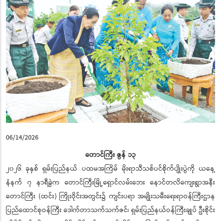
06/14/2026
တောင်ကြီး ဇွန် ၁၃
၂၀၂၆ ခုနှစ် ရှမ်းပြည်နယ် ပထမအကြိမ် မိုးရာသီသစ်ပင်စိုက်ပျိုးပွဲကို ယနေ့
နံနက် ၇ နာရီခွဲက တောင်ကြီးမြို့ရှောင်လမ်းဘေး နောင်တလိကျေးရွာအနီး
တောင်ကြီး (ထင်း) ကြိုးဝိုင်းအတွင်း၌ ကျင်းပရာ အမျိုးသမီးရေးရာဝန်ကြီးဌာန
ပြည်ထောင်စုဝန်ကြီး ဒေါက်တာသက်သက်ဇင်၊ ရှမ်းပြည်နယ်ဝန်ကြီးချုပ် ဦးစိုင်း