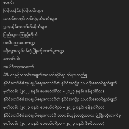
စာရင်း
မြန်မာနိုင်ငံ ပြန်တမ်းများ
သတင်းစာရှင်းလင်းပွဲမှတ်တမ်းများ
ဌာနဆိုင်ရာဝက်ဘ်ဆိုက်များ
ပြည်သူ့စာကြည့်တိုက်
အသိပညာပေးကဏ္ဍ
ခရီးသွားလုပ်ငန်းဖွံ့ဖြိုးတိုးတက်မှုကဏ္ဍ
ဆောင်းပါး
အယ်ဒီတာ့အာဘော်
မီဒီယာနှင့်သတင်းအချက်အလက်ဆိုင်ရာ သိနားလည်မှု
နိုင်ငံတော်စီမံအုပ်ချုပ်ရေးကောင်စီ၏ နိုင်ငံအကျိုး သယ်ပိုးဆောင်ရွက်ချက်
မှတ်တမ်း (၂၀၂၂ ခုနှစ်၊ ဖေဖော်ဝါရီလ - ၂၀၂၃ ခုနှစ်၊ ဇန်နဝါရီလ)
နိုင်ငံတော်စီမံအုပ်ချုပ်ရေးကောင်စီ၏ နိုင်ငံအကျိုး သယ်ပိုးဆောင်ရွက်ချက်
မှတ်တမ်း (၂၀၂၃ ခုနှစ်၊ ဖေဖော်ဝါရီလ - ၂၀၂၄ ခုနှစ်၊ ဇန်နဝါရီလ)
နိုင်ငံတော်စီမံအုပ်ချုပ်ရေးကောင်စီ တာဝန်ယူခဲ့သည့်ကာလ ဖွံ့ဖြိုးတိုးတက်မှု
မှတ်တမ်း (၂၀၂၁ ခုနှစ်၊ ဖေဖော်ဝါရီလ - ၂၀၂၃ ခုနှစ်၊ ဒီဇင်ဘာလ)