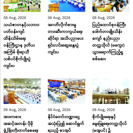
08 Aug, 2026
08 Aug, 2026
08 Aug, 2026
သယံဇာတနှင့်သဘာဝ
အဂတိလိုက်စားမှု
ပြည်ထောင်စုဝန်ကြီး
ပတ်ဝန်းကျင်
တားဆီးကာကွယ်ရေး
ဒေါက်တာမျိုးသိန်း
ထိန်းသိမ်းရေး
ဆိုင်ရာ အသိပညာပေး
ကျော် နည်းပညာ
ဝန်ကြီးဌာန ဒုတိယ
ရှင်းလင်းဆွေးနွေးပွဲ
တက္ကသိုလ် (မကွေး)
အကြိမ် မိုးရာသီ
ကျင်းပ
သွားရောက်ကြည့်ရှု
သစ်ပင်စိုက်ပျိုးပွဲ
စစ်ဆေး
ကျင်းပ
08 Aug, 2026
08 Aug, 2026
08 Aug, 2026
အားကစား
နိုင်ငံတော်ဘဏ္ဍာငွေ
စိုက်ပျိုးရေးနှင့်
အဆင့်အတန်း ပိုမို
အသုံးပြု၍ ဆောင်ရွက်
မွေးမြူရေးတက္ကသိုလ်
ဖွံ့ဖြိုးတိုးတက်စေရေး
ရသည့် စာအုပ်
(မအူပင်) ၌