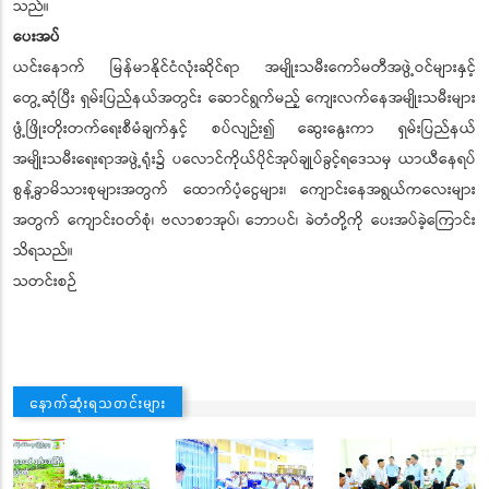
သည်။
ပေးအပ်
ယင်းနောက် မြန်မာနိုင်ငံလုံးဆိုင်ရာ အမျိုးသမီးကော်မတီအဖွဲ့ဝင်များနှင့်
တွေ့ဆုံပြီး ရှမ်းပြည်နယ်အတွင်း ဆောင်ရွက်မည့် ကျေးလက်နေအမျိုးသမီးများ
ဖွံ့ဖြိုးတိုးတက်ရေးစီမံချက်နှင့် စပ်လျဉ်း၍ ဆွေးနွေးကာ ရှမ်းပြည်နယ်
အမျိုးသမီးရေးရာအဖွဲ့ရုံး၌ ပလောင်ကိုယ်ပိုင်အုပ်ချုပ်ခွင့်ရဒေသမှ ယာယီနေရပ်
စွန့်ခွာမိသားစုများအတွက် ထောက်ပံ့ငွေများ၊ ကျောင်းနေအရွယ်ကလေးများ
အတွက် ကျောင်းဝတ်စုံ၊ ဗလာစာအုပ်၊ ဘောပင်၊ ခဲတံတို့ကို ပေးအပ်ခဲ့ကြောင်း
သိရသည်။
သတင်းစဉ်
နောက်ဆုံးရသတင်းများ