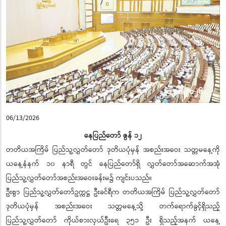
06/13/2026
နေပြည်တော် ဇွန် ၁၂
တတိယအကြိမ် ပြည်သူ့လွှတ်တော် ဒုတိယပုံမှန် အစည်းအဝေး သတ္တမနေ့ကို
ယနေ့နံနက် ၁၀ နာရီ တွင် နေပြည်တော်ရှိ လွှတ်တော်အဆောက်အအုံ
ပြည်သူ့လွှတ်တော်အစည်းအဝေးခန်းမ၌ ကျင်းပသည်။
ဦးစွာ ပြည်သူ့လွှတ်တော်ဥက္ကဋ္ဌ ဦးခင်ရီက တတိယအကြိမ် ပြည်သူ့လွှတ်တော်
ဒုတိယပုံမှန် အစည်းအဝေး သတ္တမနေ့သို့ တက်ရောက်ခွင့်ရှိသည့်
ပြည်သူ့လွှတ်တော် ကိုယ်စားလှယ်ဦးရေ ၃၅၁ ဦး ရှိသည့်အနက် ယနေ့