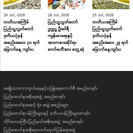
28 Jul, 2026
28 Jul, 2026
25 Jul, 2026
တတိယအကြိမ်
ပြည်သူ့လွှတ်တော်
တတိယအကြိမ်
ပြည်သူ့လွှတ်တော်
ဥက္ကဋ္ဌ ဦးခင်ရီ
ပြည်သူ့လွှတ်တော်
ဒုတိယပုံမှန်
ကျန်းမာရေးနှင့်
ဒုတိယပုံမှန်
အစည်းအဝေး ၃၀ ရက်
အားကစားဆိုင်ရာ
အစည်းအဝေး ၂၉ ရက်
မြောက်နေ့ ကျင်းပ
ကော်မတီအား တွေ့ဆုံ
မြောက်နေ့ကျင်းပ
အမျိုးသားကာကွယ်ရေးနှင့်လုံခြုံရေးကောင်စီ အမည်စာရင်း
ပြည်ထောင်စုအစိုးရအဖွဲ့ အမည်စာရင်း
ပြည်ထောင်စုအဆင့် ရုံး၊ အဖွဲ့အစည်းများ
ပြည်ထောင်စုဝန်ကြီးများနှင့် ဒုတိယဝန်ကြီးများစာရင်း
တိုင်းဒေသကြီး/ပြည်နယ်အစိုးရအဖွဲ့ အမည်စာရင်း
ပြည်ထောင်စုအစိုးရသတင်းထုတ်ပြန်ရေးအဖွဲ့