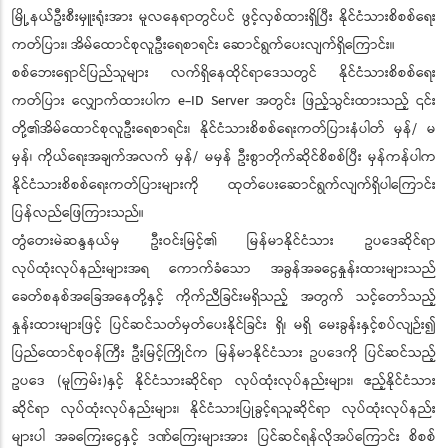
မြို့နယ်ဦးစီးမှူးရုံးအား မူလနေရာတွင်ပင် ဖွင့်လှစ်ထားရှိပြီး နိုင်ငံသားစိစစ်ရေး
ကတ်ပြား၊ အိမ်ထောင်စုလူဦးရေစာရင်း ဆောင်ရွက်ပေးလျက်ရှိကြောင်း။
စစ်ဘေးရှောင်ပြည်သူများ လက်ရှိနေထိုင်ရာဒေသတွင် နိုင်ငံသားစိစစ်ရေး
ကတ်ပြား လျှောက်ထားပါက e-ID Server အတွင်း ဖြည့်သွင်းထားသည့် ၎င်း
တို့၏အိမ်ထောင်စုလူဦးရေစာရင်း၊ နိုင်ငံသားစိစစ်ရေးကတ်ပြားနံပါတ် မှန်/ မ
မှန်၊ ကိုယ်ရေးအချက်အလက် မှန်/ မမှန် ဦးစွာတိုက်ဆိုင်စိစစ်ပြီး မှန်ကန်ပါက
နိုင်ငံသားစိစစ်ရေးကတ်ပြားများကို ထုတ်ပေးဆောင်ရွက်လျက်ရှိပါကြောင်း
ပြန်လည်ဖြေကြားသည်။
တွံတေးမဲဆန္ဒနယ်မှ ဦးဝင်းမြင့်၏ မြန်မာနိုင်ငံသား ဥပဒေဆိုင်ရာ
လုပ်ထုံးလုပ်နည်းများအရ ကောက်ခံသော အခွန်အခငွေနှုန်းထားများသည်
ခေတ်စနစ်အခြေအနေတို့နှင့် ကိုက်ညီခြင်းမရှိသည့် အတွက် သင့်တော်သည့်
နှုန်းထားများဖြင့် ပြင်ဆင်သတ်မှတ်ပေးနိုင်ခြင်း ရှိ၊ မရှိ မေးခွန်းနှင့်စပ်လျဉ်း၍
ပြည်ထောင်စုဝန်ကြီး ဦးမြင့်ကြိုင်က မြန်မာနိုင်ငံသား ဥပဒေကို ပြင်ဆင်သည့်
ဥပဒေ (မူကြမ်း)နှင့် နိုင်ငံသားဆိုင်ရာ လုပ်ထုံးလုပ်နည်းများ၊ ဧည့်နိုင်ငံသား
ဆိုင်ရာ လုပ်ထုံးလုပ်နည်းများ၊ နိုင်ငံသားပြုခွင့်ရသူဆိုင်ရာ လုပ်ထုံးလုပ်နည်း
များပါ အခကြေးငွေနှင့် ဒဏ်ကြေးများအား ပြင်ဆင်ရန်လိုအပ်ကြောင်း စိစစ်