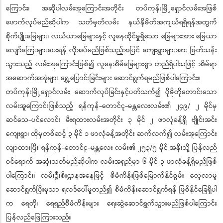
ကြောင်း၊ အဆိုပါလမ်းအူကြောင်းအတိုင်း တပ်ကုန်းမြို့ရှောင်လမ်းအဖြစ်
ဖောက်လုပ်မည်ဆိုပါက သတ်မှတ်လမ်း နယ်နိမိတ်အကျယ်ရရှိရန်အတွက်
စိုက်ပျိုးမြေများ၊ လယ်ယာမြေများနှင့် လူနေထိုင်မှုရှိသော မြေများအား မြေယာ
လျော်ကြေးများပေးရန် လိုအပ်မည်ဖြစ်သည့်အပြင် ကျေးရွာများအား ဖြတ်သန်း
သွားသည့် လမ်းအူကြောင်းဖြစ်၍ လူနေအိမ်ခြေများစွာ တည်ရှိပါသဖြင့် အိမ်ရာ
အဆောက်အအုံများ ရွှေ့ပြောင်းခြင်းများ ဆောင်ရွက်ရမည်ဖြစ်ပါကြောင်း။
တပ်ကုန်းမြို့ရှောင်လမ်း ဆောက်လုပ်ခြင်းနှင့်ပတ်သက်၍ ပိုမိုတိုတောင်းသော
လမ်းအူကြောင်းဖြစ်သည့် ရန်ကုန်-တောင်ငူ-မန္တလေးလမ်း၏ ၂၄၉/ ၂ မိုင်မှ
ဆင်သေ-ပင်လောင်း မီးရထားလမ်းအတိုင်း ၃ မိုင် ၂ ဖာလုံခန့်ရှိ ဗျိုင်းအင်း
ကျေးရွာ၊ ထိုမှတစ်ဆင့် ၃ မိုင် ၁ ဖာလုံခန့်အတိုင်း ဆက်လက်၍ လမ်းအူကြောင်း
လျာထားပြီး ရန်ကုန်-တောင်ငူ-မန္တလေး လမ်း၏ ၂၅၃/၅ မိုင် အနီးသို့ ပြန်လည်
ဝင်ရောက် အဆုံးသတ်မည်ဆိုပါက လမ်းအရှည်မှာ ၆ မိုင် ၃ ဖာလုံခန့်ရှိမည်ဖြစ်
ပါကြောင်း၊ လမ်းဦးစီးဌာနအနေဖြင့် စီမံကိန်းဖြစ်မြောက်နိုင်စွမ်း လေ့လာမှု
ဆောင်ရွက်ပြီးမှသာ ရလဒ်ပေါ်မူတည်၍ စီမံကိန်းဆောင်ရွက်ရန် ဖြစ်နိုင်ခြေရှိပါ
က ရေတို၊ ရေရှည်စီမံကိန်းများ ရေးဆွဲဆောင်ရွက်သွားမည်ဖြစ်ပါကြောင်း
ပြန်လည်ဖြေကြားသည်။