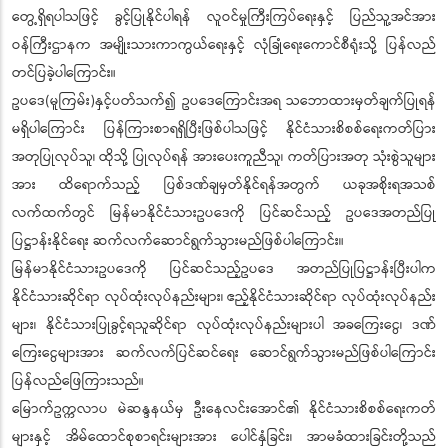
တွေ့ရှိရပါသဖြင့် ခွင့်ပြုနိုင်ပါရန် လူဝင်မှုကြီးကြပ်ရေးနှင့် ပြည်သူ့အင်အား
ဝန်ကြီးဌာနက အမျိုးသားကာကွယ်ရေးနှင့် လုံခြုံရေးကောင်စီရုံးသို့ ပြန်လည်
တင်ပြခဲ့ပါကြောင်း။
ဥပဒေ(မူကြမ်း)နှင့်ပတ်သက်၍ ဥပဒေကြောင်းအရ သဘောထားမှတ်ချက်ပြုရန်
မရှိပါကြောင်း ပြန်ကြားစာရရှိပြီးဖြစ်ပါသဖြင့် နိုင်ငံသားစိစစ်ရေးကတ်ပြား
အတုပြုလုပ်သူ၊ ထိုသို့ ပြုလုပ်ရန် အားပေးကူညီသူ၊ ကတ်ပြားအတု သုံးစွဲသူများ
အား ထိရောက်သည့် ပြစ်ဒဏ်ချမှတ်နိုင်ရန်အတွက် ယခုအစိုးရအသစ်
လက်ထက်တွင် မြန်မာနိုင်ငံသားဥပဒေကို ပြင်ဆင်သည့် ဥပဒေအတည်ပြု
ပြဋ္ဌာန်းနိုင်ရေး ဆက်လက်ဆောင်ရွက်သွားမည်ဖြစ်ပါကြောင်း။
မြန်မာနိုင်ငံသားဥပဒေကို ပြင်ဆင်သည့်ဥပဒေ အတည်ပြုပြဋ္ဌာန်းပြီးပါက
နိုင်ငံသားဆိုင်ရာ လုပ်ထုံးလုပ်နည်းများ၊ ဧည့်နိုင်ငံသားဆိုင်ရာ လုပ်ထုံးလုပ်နည်း
များ၊ နိုင်ငံသားပြုခွင့်ရသူဆိုင်ရာ လုပ်ထုံးလုပ်နည်းများပါ အခကြေးငွေ၊ ဒဏ်
ကြေးငွေများအား ဆက်လက်ပြင်ဆင်ရေး ဆောင်ရွက်သွားမည်ဖြစ်ပါကြောင်း
ပြန်လည်ဖြေကြားသည်။
မြောက်ဥက္ကလာပ မဲဆန္ဒနယ်မှ ဦးနေလင်းအောင်၏ နိုင်ငံသားစိစစ်ရေးကတ်
များနှင့် အိမ်ထောင်စုစာရင်းများအား ပေါင်နှံခြင်း၊ အာမခံထားခြင်းတို့သည်