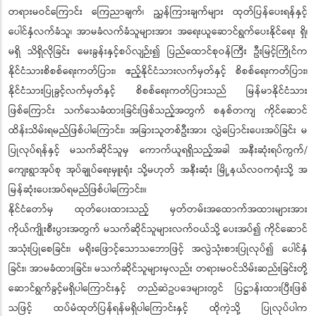
တရားမဝင်ကြောင်း ကြေညာချက်၊ ညွှန်ကြားချက်များ ထုတ်ပြန်ပေးရန်နှင့်
ပေါင်နှံလက်ခံသူ၊ အာမခံလက်ခံသူများအား အရေးယူဆောင်ရွက်ပေးနိုင်ရေး ရှိ၊
မရှိ သိရှိလိုခြင်း မေးခွန်းနှင့်စပ်လျဉ်း၍ ပြည်ထောင်စုဝန်ကြီး ဦးမြင့်ကြိုင်က
နိုင်ငံသားစိစစ်ရေးကတ်ပြား၊ ဧည့်နိုင်ငံသားလက်မှတ်နှင့် စိစစ်ရေးကတ်ပြား၊
နိုင်ငံသားပြုခွင့်လက်မှတ်နှင့် စိစစ်ရေးကတ်ပြားသည် မြန်မာနိုင်ငံသား
ဖြစ်ကြောင်း သက်သေခံထားခြင်းဖြစ်သည့်အတွက် စနစ်တကျ ကိုင်ဆောင်
ထိန်းသိမ်းရမည်ဖြစ်ပါကြောင်း၊ အခြားသူတစ်ဦးအား လွှဲပြောင်းပေးအပ်ခြင်း မ
ပြုလုပ်ရန်နှင့် မသက်ဆိုင်သူမှ ကောက်ယူရရှိသည့်အခါ အနီးဆုံးရပ်ကွက်/
ကျေးရွာအုပ်စု အုပ်ချုပ်ရေးမှူးရုံး သို့မဟုတ် အနီးဆုံး မြို့နယ်လဝကရုံးသို့ အ
မြန်ဆုံးပေးအပ်ရမည်ဖြစ်ပါကြောင်း။
နိုင်ငံတော်မှ ထုတ်ပေးထားသည့် မှတ်တမ်းအထောက်အထားများအား
ကိုယ်ကျိုးစီးပွားအတွက် မသက်ဆိုင်သူများလက်ဝယ်သို့ ပေးအပ်၍ ကိုင်ဆောင်
အသုံးပြုစေခြင်း၊ မရိုးဖြောင့်သောသဘောဖြင့် အလွဲသုံးစားပြုလုပ်၍ ပေါင်နှံ
ခြင်း၊ အာမခံထားခြင်း၊ မသက်ဆိုင်သူများမှလည်း တရားမဝင်သိမ်းဆည်းခြင်းတို့
ဆောင်ရွက်ခွင့်မရှိပါကြောင်းနှင့် တည်ဆဲဥပဒေများတွင် ပြဋ္ဌာန်းထားပြီးဖြစ်
သဖြင့် ထပ်မံထုတ်ပြန်ရန်မရှိပါကြောင်းနှင့် ထိုကဲ့သို့ ပြုလုပ်ပါက