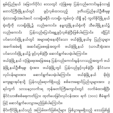
ရှမ်းပြည်နယ် (မြောက်ပိုင်း) ဒေသတွင် လုံခြုံရေး ပြန်လည်ကောင်းမွန်လာ၍
တောင်ကြီးမြို့နယ်တွင် ဖွင့်လှစ်ထားသည့် ဒုတိယပြည်နယ်ဦးစီးမှူး
ရုံး(လားရှိုး)အပါအဝင် လားရှိုးခရိုင်၊ လားရှိုး၊ ကွမ်းလုံ၊ သိန္နီ နှင့် ကွတ်ခိုင်မြို့နယ်
ရုံးတို့ကို လားရှိုးမြို့၌ လည်းကောင်း၊ နမ္မတူမြို့နယ်ရုံးကို သီပေါမြို့နယ်၌
လည်းကောင်း ပြန်လည်ပြောင်းရွှေ့ဖွင့်လှစ်ခဲ့ပြီးဖြစ်ပါကြောင်း၊ ထို့ပြင်
ပင်လောင်းမြို့နယ်တွင် အများဆုံးနေထိုင်သော ဖယ်ခုံမြို့နယ်မှ ပြည်သူများ
အခက်အခဲမရှိ အဆင်ပြေစေရန်အတွက် ဖယ်ခုံမြို့နယ် (ယာယီ)ရုံးအား
ပင်လောင်းမြို့နယ်၌ ဖွင့်လှစ်ခဲ့ပြီး ဆောင်ရွက်ပေးခဲ့ပါကြောင်း။
ဖယ်ခုံမြို့နယ် လုံခြုံရေးအခြေအနေ ပြန်လည်ကောင်းမွန်လာသည့်အတွက် ဖယ်
ခုံမြို့နယ်ဦးစီးမှူး ရုံးအား ဖယ်ခုံမြို့တွင် ပြန်လည်ဖွင့်လှစ်ခဲ့ပြီး နိုင်ငံသား
လုပ်ငန်းများအား ဆောင်ရွက်ပေးခဲ့ပါကြောင်း၊ ဖယ်ခုံမြို့နယ် မိုးဗြဲ
ကျေးရွာအုပ်စုသို့ ပြန်လည်ရောက်ရှိသည့် စစ်ဘေးရှောင်ပြည်သူများအား ၃
ရပ်ကွက် သာသနာ့လင်္ကာရ ဘုန်းတော်ကြီးကျောင်းတွင် လက်ခံထားရှိပြီး
နိုင်ငံသားစိစစ်ရေးကတ်ပြား ထုတ်ပေးခြင်းလုပ်ငန်းအား ရက် (၁၀၀) စီမံချက်
ဖြင့် ဆောင်ရွက်ပေးသွားမည်ဖြစ်ပါကြောင်း။
မိုင်းကိုင်မြို့နယ်သည် အကြမ်းဖက်ဖြစ်စဉ်များ ဖြစ်ပွားမှုမရှိသည့် ဒေသဖြစ်၍