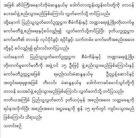
အဖြစ် ဆိပ်ကြီးခနောင်တိုမဲဆန္ဒနယ်မှ ဒေါက်တာထွန်းထွန်းဝင်းတို့ကို တာဝန်
ပေးအပ်ဖွဲ့စည်းသွားမည်ဖြစ်ကြောင်း လွှတ်တော်သို့ တင်ပြသည်။
ထို့နောက် ပြည်သူ့လွှတ်တော်ဥက္ကဋ္ဌက စီမံကိန်းနှင့် ဘဏ္ဍာရေးဖွံ့ဖြိုးတိုးတက်မှု
ကော်မတီဖွဲ့စည်းရေးနှင့်စပ်လျဉ်း၍ လွှတ်တော်သို့တင်ပြပြီး ဒုတိယဥက္ကဋ္ဌက
ကော်မတီ၏ တာဝန်၊ လုပ်ပိုင်ခွင့်၊ ရပိုင်ခွင့်၊ သက်တမ်း၊ ကော်မတီအစည်းအဝေး
တို့နှင့် စပ်လျဉ်း၍ ရှင်းလင်းတင်ပြသည်။
ယင်းနောက် ပြည်သူ့လွှတ်တော်ဥက္ကဋ္ဌက စီမံကိန်းနှင့် ဘဏ္ဍာရေးဖွံ့ဖြိုး
တိုးတက်မှုကော်မတီကို အဖွဲ့ဝင် ၁၅ ဦးဖြင့် ဖွဲ့စည်းသွားမည်ဖြစ်ကြောင်းနှင့်
ကော်မတီဥက္ကဋ္ဌအဖြစ် ရမည်းသင်းမဲဆန္ဒနယ်မှ ဦးညွန့်ဆောင်နှင့်
အတွင်းရေးမှူးအဖြစ် ဘီးလင်း မဲဆန္ဒနယ်မှ ဒေါက်တာခင်မောင်သွင်တို့ကို
တာဝန် ပေးအပ်ဖွဲ့စည်းသွားမည်ဖြစ်ကြောင်း လွှတ်တော်သို့ တင်ပြသည်။
တတိယအကြိမ် ပြည်သူ့လွှတ်တော် ဒုတိယပုံမှန် အစည်းအဝေး သတ္တမနေ့ကို
ရပ်နားလိုက်ပြီး အစည်းအဝေး အဋ္ဌမနေ့ကို ဇွန် ၁၅ ရက်တွင် ကျင်းပသွားမည်
ဖြစ်ကြောင်း သိရသည်။
သတင်းစဉ်