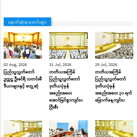
နောက်ဆုံးရသတင်းများ
02 Aug, 2026
31 Jul, 2026
29 Jul, 2026
ပြည်သူ့လွှတ်တော်
တတိယအကြိမ်
တတိယအကြိမ်
ဥက္ကဋ္ဌ ဦးခင်ရီ သတင်းမီ
ပြည်သူ့လွှတ်တော်
ပြည်သူ့လွှတ်တော်
ဒီယာများနှင့် တွေ့ဆုံ
ဒုတိယပုံမှန်
ဒုတိယပုံမှန်
အစည်းအဝေး
အစည်းအဝေး ၃၁ ရက်
အောင်မြင်စွာကျင်းပ
မြောက်နေ့ကျင်းပ
ပြီးစီး