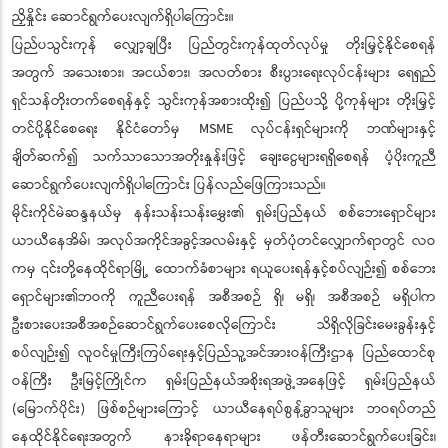
ညှိနှိုင်း ဆောင်ရွက်ပေးလျက်ရှိပါကြောင်း။
ပြည်ပသွင်းကုန် လျှော့ချပြီး ပြည်တွင်းကုန်ထုတ်လုပ်မှု တိုးမြှင့်နိုင်စေရန်
အတွက် အသေးစား၊ အငယ်စား၊ အလတ်စား စီးပွားရေးလုပ်ငန်းများ ရေရှည်
ရှင်သန်တိုးတက်စေရန်နှင့် သွင်းကုန်အစားထိုး၍ ပြည်ပသို့ ပို့ကုန်များ တိုးမြှင့်
တင်ပို့နိုင်စေရေး နိုင်ငံတော်မှ MSME လုပ်ငန်းရှင်များကို ဘဏ်များနှင့်
ချိတ်ဆက်၍ သက်သာသောအတိုးနှုန်းဖြင့် ချေးငွေများရရှိစေရန် ပံ့ပိုးကူညီ
ဆောင်ရွက်ပေးလျက်ရှိပါကြောင်း ပြန်လည်ဖြေကြားသည်။
မိုင်းကိုင်မဲဆန္ဒနယ်မှ နန်းသန်းသန်းမွှေး၏ ရှမ်းပြည်နယ် စစ်ဘေးရှောင်များ
ယာယီနေအိမ်၊ အလုပ်အကိုင်အခွင့်အလမ်းနှင့် မှတ်ပုံတင်လျှောက်ရာတွင် လဝ
ကမှ ၎င်းတို့နေထိုင်ရာမြို့ ထောက်ခံစာများ ရယူပေးရန်နှင့်စပ်လျဉ်း၍ စစ်ဘေး
ရှောင်များ၏ဘဝကို ကူညီပေးရန် အစီအစဉ် ရှိ၊ မရှိ၊ အစီအစဉ် မရှိပါက
ဦးစားပေးအစီအစဉ်ဆောင်ရွက်ပေးစေလိုကြောင်း သိရှိလိုခြင်းမေးခွန်းနှင့်
စပ်လျဉ်း၍ လူဝင်မှုကြီးကြပ်ရေးနှင့်ပြည်သူ့အင်အားဝန်ကြီးဌာန ပြည်ထောင်စု
ဝန်ကြီး ဦးမြင့်ကြိုင်က ရှမ်းပြည်နယ်အစိုးရအဖွဲ့အနေဖြင့် ရှမ်းပြည်နယ်
(မြောက်ပိုင်း) ဖြစ်စဉ်များကြောင့် ယာယီနေရပ်စွန့်ခွာသူများ ဘဝရပ်တည်
နေထိုင်နိုင်ရေးအတွက် နားခိုရာနေရာများ ဖန်တီးဆောင်ရွက်ပေးခြင်း၊