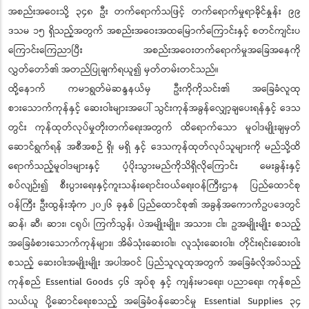
အစည်းအဝေးသို့ ၃၄၈ ဦး တက်ရောက်သဖြင့် တက်ရောက်မှုရာခိုင်နှုန်း ၉၉
ဒသမ ၁၅ ရှိသည့်အတွက် အစည်းအဝေးအထမြောက်ကြောင်းနှင့် စတင်ကျင်းပ
ကြောင်းကြေညာပြီး အစည်းအဝေးတက်ရောက်မှုအခြေအနေကို
လွှတ်တော်၏ အတည်ပြုချက်ရယူ၍ မှတ်တမ်းတင်သည်။
ထို့နောက် ကမာရွတ်မဲဆန္ဒနယ်မှ ဦးကိုကိုသင်း၏ အခြေခံလူထု
စားသောက်ကုန်နှင့် ဆေးဝါးများအပေါ် သွင်းကုန်အခွန်လျှော့ချပေးရန်နှင့် ဒေသ
တွင်း ကုန်ထုတ်လုပ်မှုတိုးတက်ရေးအတွက် ထိရောက်သော မူဝါဒမျိုးချမှတ်
ဆောင်ရွက်ရန် အစီအစဉ် ရှိ၊ မရှိ နှင့် ဒေသကုန်ထုတ်လုပ်သူများကို မည်သို့ထိ
ရောက်သည့်မူဝါဒများနှင့် ပံ့ပိုးသွားမည်ကိုသိရှိလိုကြောင်း မေးခွန်းနှင့်
စပ်လျဉ်း၍ စီးပွားရေးနှင့်ကူးသန်းရောင်းဝယ်ရေးဝန်ကြီးဌာန ပြည်ထောင်စု
ဝန်ကြီး ဦးထွန်းအုံက ၂၀၂၆ ခုနှစ် ပြည်ထောင်စု၏ အခွန်အကောက်ဥပဒေတွင်
ဆန်၊ ဆီ၊ ဆား၊ ငရုပ်၊ ကြက်သွန်၊ ပဲအမျိုးမျိုး၊ အသား၊ ငါး၊ ဥအမျိုးမျိုး စသည့်
အခြေခံစားသောက်ကုန်များ၊ အိမ်သုံးဆေးဝါး၊ လူသုံးဆေးဝါး၊ တိုင်းရင်းဆေးဝါး
စသည့် ဆေးဝါးအမျိုးမျိုး အပါအဝင် ပြည်သူလူထုအတွက် အခြေခံလိုအပ်သည့်
ကုန်စည် Essential Goods ၄၆ အုပ်စု နှင့် ကျန်းမာရေး၊ ပညာရေး၊ ကုန်စည်
သယ်ယူ ပို့ဆောင်ရေးစသည့် အခြေခံဝန်ဆောင်မှု Essential Supplies ၃၄