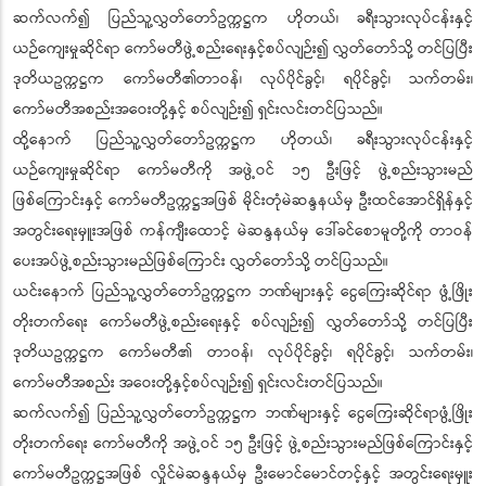
ဆက်လက်၍ ပြည်သူ့လွှတ်တော်ဥက္ကဋ္ဌက ဟိုတယ်၊ ခရီးသွားလုပ်ငန်းနှင့်
ယဉ်ကျေးမှုဆိုင်ရာ ကော်မတီဖွဲ့စည်းရေးနှင့်စပ်လျဉ်း၍ လွှတ်တော်သို့ တင်ပြပြီး
ဒုတိယဥက္ကဋ္ဌက ကော်မတီ၏တာဝန်၊ လုပ်ပိုင်ခွင့်၊ ရပိုင်ခွင့်၊ သက်တမ်း၊
ကော်မတီအစည်းအဝေးတို့နှင့် စပ်လျဉ်း၍ ရှင်းလင်းတင်ပြသည်။
ထို့နောက် ပြည်သူ့လွှတ်တော်ဥက္ကဋ္ဌက ဟိုတယ်၊ ခရီးသွားလုပ်ငန်းနှင့်
ယဉ်ကျေးမှုဆိုင်ရာ ကော်မတီကို အဖွဲ့ဝင် ၁၅ ဦးဖြင့် ဖွဲ့စည်းသွားမည်
ဖြစ်ကြောင်းနှင့် ကော်မတီဥက္ကဋ္ဌအဖြစ် မိုင်းတုံမဲဆန္ဒနယ်မှ ဦးထင်အောင်ရှိန်နှင့်
အတွင်းရေးမှူးအဖြစ် ကန်ကျီးထောင့် မဲဆန္ဒနယ်မှ ဒေါ်ခင်စောမူတို့ကို တာဝန်
ပေးအပ်ဖွဲ့စည်းသွားမည်ဖြစ်ကြောင်း လွှတ်တော်သို့ တင်ပြသည်။
ယင်းနောက် ပြည်သူ့လွှတ်တော်ဥက္ကဋ္ဌက ဘဏ်များနှင့် ငွေကြေးဆိုင်ရာ ဖွံ့ဖြိုး
တိုးတက်ရေး ကော်မတီဖွဲ့စည်းရေးနှင့် စပ်လျဉ်း၍ လွှတ်တော်သို့ တင်ပြပြီး
ဒုတိယဥက္ကဋ္ဌက ကော်မတီ၏ တာဝန်၊ လုပ်ပိုင်ခွင့်၊ ရပိုင်ခွင့်၊ သက်တမ်း၊
ကော်မတီအစည်း အဝေးတို့နှင့်စပ်လျဉ်း၍ ရှင်းလင်းတင်ပြသည်။
ဆက်လက်၍ ပြည်သူ့လွှတ်တော်ဥက္ကဋ္ဌက ဘဏ်များနှင့် ငွေကြေးဆိုင်ရာဖွံ့ဖြိုး
တိုးတက်ရေး ကော်မတီကို အဖွဲ့ဝင် ၁၅ ဦးဖြင့် ဖွဲ့စည်းသွားမည်ဖြစ်ကြောင်းနှင့်
ကော်မတီဥက္ကဋ္ဌအဖြစ် လှိုင်မဲဆန္ဒနယ်မှ ဦးမောင်မောင်တင့်နှင့် အတွင်းရေးမှူး