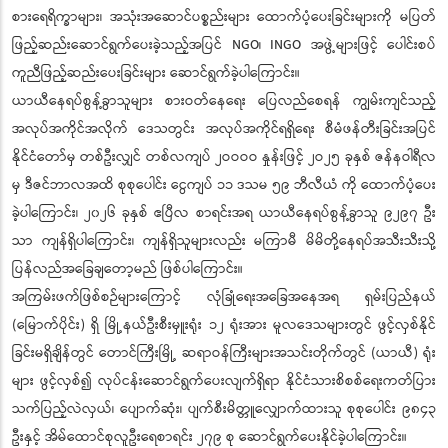
စားရေရိက္ခာများ၊ အသုံးအဆောင်ပစ္စည်းများ ထောက်ပံ့ပေးခြင်းများကို မပြတ်
ဖြည့်ဆည်းဆောင်ရွက်ပေးခဲ့သည့်အပြင် NGO၊ INGO အဖွဲ့များဖြင့် ပေါင်းစပ်
ကူညီဖြည့်ဆည်းပေးခြင်းများ ဆောင်ရွက်ခဲ့ပါကြောင်း။
ယာယီနေရပ်စွန့်ခွာသူများ စားဝတ်နေရေး ပြေလည်စေရန် ကျွမ်းကျင်သည့်
အလုပ်အကိုင်အလိုက် ဒေသတွင်း အလုပ်အကိုင်ရရှိရေး စီမံဖန်တီးခြင်းအပြင်
နိုင်ငံတော်မှ တစ်ဦးလျှင် တစ်လကျပ် ၂ဝဝဝဝ နှုန်းဖြင့် ၂ဝ၂၅ ခုနှစ် ဇန်နဝါရီလ
မှ ဒီဇင်ဘာလအထိ စုစုပေါင်း ငွေကျပ် ၁၁ ဒသမ ၅၉ ဘီလီယံ ကို ထောက်ပံ့ပေး
ခဲ့ပါကြောင်း၊ ၂၀၂၆ ခုနှစ် ဧပြီလ စာရင်းအရ ယာယီနေရပ်စွန့်ခွာသူ ၉၂၉၇ ဦး
သာ ကျန်ရှိပါကြောင်း၊ ကျန်ရှိသူများလည်း မကြာမီ မိမိတို့နေရပ်အသီးသီးသို့
ပြန်လည်အခြေချတော့မည် ဖြစ်ပါကြောင်း။
အကြမ်းဖက်ဖြစ်စဉ်များကြောင့် လုံခြုံရေးအခြေအနေအရ ရှမ်းပြည်နယ်
(မြောက်ပိုင်း) ရှိ မြို့နယ်ဦးစီးမှူးရုံး ၁၂ ရုံးအား မူလဒေသများတွင် ဖွင့်လှစ်နိုင်
ခြင်းမရှိချိန်တွင် တောင်ကြီးမြို့ ဆရာဝန်ကြီးများအသင်းတိုက်တွင် (ယာယီ) ရုံး
များ ဖွင့်လှစ်၍ လုပ်ငန်းဆောင်ရွက်ပေးလျက်ရှိရာ နိုင်ငံသားစိစစ်ရေးကတ်ပြား
သက်ပြည့်လဲလှယ်၊ ပျောက်ဆုံး၊ ပျက်စီးမိတ္တူလျှောက်ထားသူ စုစုပေါင်း ၉၈၄၃
ဦးနှင့် အိမ်ထောင်စုလူဦးရေစာရင်း ၂၇၉ စု ဆောင်ရွက်ပေးနိုင်ခဲ့ပါကြောင်း။