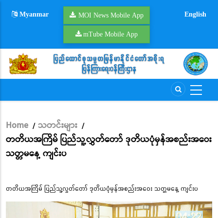
Skip
Myanmar
English
to
MOI News Mobile App
main
mTube Mobile App
content
Home
သတင်းများ
/
/
Breadcrumb
တတိယအကြိမ် ပြည်သူ့လွှတ်တော် ဒုတိယပုံမှန်အစည်းအဝေး
သတ္တမနေ့ ကျင်းပ
တတိယအကြိမ် ပြည်သူ့လွှတ်တော် ဒုတိယပုံမှန်အစည်းအဝေး သတ္တမနေ့ ကျင်းပ