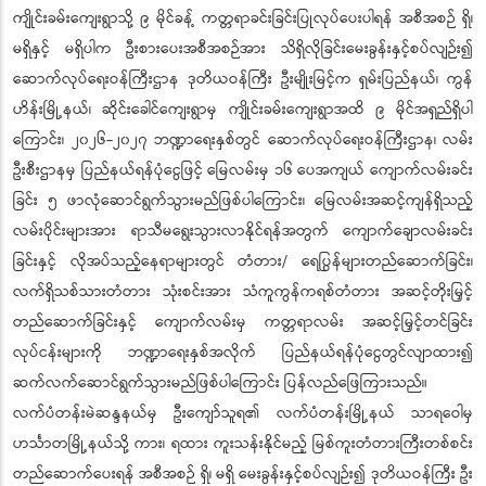
ကျိုင်းခမ်းကျေးရွာသို့ ၉ မိုင်ခန့် ကတ္တရာခင်းခြင်းပြုလုပ်ပေးပါရန် အစီအစဉ် ရှိ၊
မရှိနှင့် မရှိပါက ဦးစားပေးအစီအစဉ်အား သိရှိလိုခြင်းမေးခွန်းနှင့်စပ်လျဉ်း၍
ဆောက်လုပ်ရေးဝန်ကြီးဌာန ဒုတိယဝန်ကြီး ဦးမျိုးမြင့်က ရှမ်းပြည်နယ်၊ ကွန်
ဟိန်းမြို့နယ်၊ ဆိုင်းခေါင်ကျေးရွာမှ ကျိုင်းခမ်းကျေးရွာအထိ ၉ မိုင်အရှည်ရှိပါ
ကြောင်း၊ ၂၀၂၆-၂၀၂၇ ဘဏ္ဍာရေးနှစ်တွင် ဆောက်လုပ်ရေးဝန်ကြီးဌာန၊ လမ်း
ဦးစီးဌာနမှ ပြည်နယ်ရန်ပုံငွေဖြင့် မြေလမ်းမှ ၁၆ ပေအကျယ် ကျောက်လမ်းခင်း
ခြင်း ၅ ဖာလုံဆောင်ရွက်သွားမည်ဖြစ်ပါကြောင်း၊ မြေလမ်းအဆင့်ကျန်ရှိသည့်
လမ်းပိုင်းများအား ရာသီမရွေးသွားလာနိုင်ရန်အတွက် ကျောက်ချောလမ်းခင်း
ခြင်းနှင့် လိုအပ်သည့်နေရာများတွင် တံတား/ ရေပြွန်များတည်ဆောက်ခြင်း၊
လက်ရှိသစ်သားတံတား သုံးစင်းအား သံကူကွန်ကရစ်တံတား အဆင့်တိုးမြှင့်
တည်ဆောက်ခြင်းနှင့် ကျောက်လမ်းမှ ကတ္တရာလမ်း အဆင့်မြှင့်တင်ခြင်း
လုပ်ငန်းများကို ဘဏ္ဍာရေးနှစ်အလိုက် ပြည်နယ်ရန်ပုံငွေတွင်လျာထား၍
ဆက်လက်ဆောင်ရွက်သွားမည်ဖြစ်ပါကြောင်း ပြန်လည်ဖြေကြားသည်။
လက်ပံတန်းမဲဆန္ဒနယ်မှ ဦးကျော်သူရ၏ လက်ပံတန်းမြို့နယ် သာရဝေါမှ
ဟင်္သာတမြို့နယ်သို့ ကား၊ ရထား ကူးသန်းနိုင်မည့် မြစ်ကူးတံတားကြီးတစ်စင်း
တည်ဆောက်ပေးရန် အစီအစဉ် ရှိ၊ မရှိ မေးခွန်းနှင့်စပ်လျဉ်း၍ ဒုတိယဝန်ကြီး ဦး