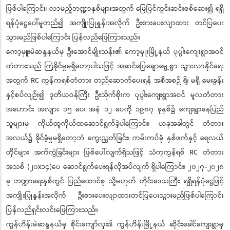
ဖြစ်ပါကြောင်း၊ လာမည့်ဘဏ္ဍာနှစ်များအတွက် မြေပြင်ကွင်းဆင်းစစ်ဆေး၍ ရရှိ
ရန်ပုံငွေပေါ်မူတည်၍ အကျိုးပြုနှုန်းအလိုက် ဦးစားပေးလျာထား တင်ပြပေး
သွားမည်ဖြစ်ပါကြောင်း ပြန်လည်ဖြေကြားသည်။
ကော့မှူးမဲဆန္ဒနယ်မှ ဦးအောင်မျိုးသန်း၏ ကော့မှူးမြို့နယ် ပုပ္ပါးကျေးရွာအဝင်
တံတားသည် ကြံ့ခိုင်မှုမရှိတော့ပါသဖြင့် အဆင်ပြေချောမွေ့စွာ သွားလာနိုင်ရေး
အတွက် RC ကွန်ကရစ်တံတား တည်ဆောက်ပေးရန် အစီအစဉ် ရှိ၊ မရှိ မေးခွန်း
နှင့်စပ်လျဉ်း၍ ဒုတိယဝန်ကြီး ဦးသိုက်စိုးက ပုပ္ပါးကျေးရွာအဝင် မူလတံတား
အဟောင်း အလျား ၁၅ ပေ၊ အနံ ၁၂ ပေကို ၁၉၈၇ ခုနှစ်၌ ကျေးရွာနေပြည်
သူများမှ ကိုယ်ထူကိုယ်ထဆောင်ရွက်ခဲ့ပါကြောင်း၊ ယခုအခါတွင် တံတား
အလယ်၌ ခိုင်ခံ့မှုမရှိတော့ဘဲ ကွေးညွတ်ခြင်း၊ ကမ်းကပ်ခုံ နှစ်ဖက်နှင့် ရေလယ်
တိုင်များ အက်ကွဲခြင်းများ ဖြစ်ပေါ်လျက်ရှိသဖြင့် သံကူကွန်ရစ် RC တံတား
အသစ် (၂၀x၁၄)ပေ ဆောင်ရွက်ပေးရန်လိုအပ်လျက် ရှိပါကြောင်း၊ ၂၀၂၇-၂၀၂၈
ခု ဘဏ္ဍာရေးနှစ်တွင် ပြည်ထောင်စု သို့မဟုတ် တိုင်းဒေသကြီး ရရှိရန်ပုံငွေဖြင့်
အကျိုးပြုနှုန်းအလိုက် ဦးစားပေးလျာထားတင်ပြပေးသွားမည်ဖြစ်ပါကြောင်း
ပြန်လည်ရှင်းလင်းဖြေကြားသည်။
ကွန်ဟိန်းမဲဆန္ဒနယ်မှ စိုင်းကျော်လှ၏ ကွန်ဟိန်းမြို့နယ် ဆိုင်းခေါင်ကျေးရွာမှ