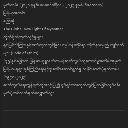
မှတ်တမ်း (၂၀၂၁ ခုနှစ်၊ ဖေဖော်ဝါရီလ - ၂၀၂၃ ခုနှစ်၊ ဒီဇင်ဘာလ)
မြန်မာ့အလင်း
ကြေးမုံ
The Global New Light Of Myanmar
တိုက်ရိုက်ထုတ်လွှင့်မှုများ
ရုပ်မြင်သံကြားနှင့်အသံထုတ်လွှင့်ခြင်း လုပ်ငန်းဆိုင်ရာ လိုက်နာရမည့် ကျင့်ဝတ်
များ (Code of Ethics)
(၇၅)နှစ်မြောက် မြန်မာ-ရုရှား သံတမန်ဆက်သွယ်ထူထောင်မှုအထိမ်းအမှတ်
မြန်မာ-ရုရှားချစ်ကြည်ရေးနှင့်ပူးပေါင်းဆောင်ရွက်မှု သမိုင်းဓာတ်ပုံမှတ်တမ်း
(၁၉၄၈-၂၀၂၃)
ဆက်သွယ်ရေးကွန်ရက်ကိုအသုံးပြု၍ ရုပ်ရှင်ကားထုတ်လွှင့်ပြသခြင်းလုပ်ငန်း
မှတ်ပုံတင်လက်မှတ်လျှောက်လွှာ