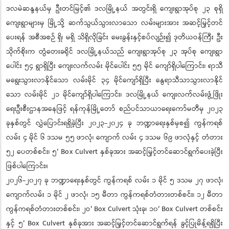
ဒလမဲဆန္ဒနယ်မှ ဦးတင်မြင့်၏ ဒလမြို့နယ် အတွင်းရှိ ကျေးရွာအုပ်စု ၂၃ စုရှိ
ကျေးရွာများမှ မြို့သို့ ဆက်သွယ်သွားလာသော လမ်းများအား အဆင့်မြှင့်တင်
ပေးရန် အစီအစဉ် ရှိ၊ မရှိ သိရှိလိုခြင်း မေးခွန်းနှင့်စပ်လျဉ်း၍ ဒုတိယဝန်ကြီး ဦး
သိုက်စိုးက တွံတေးခရိုင် ဒလမြို့နယ်သည် ကျေးရွာအုပ်စု ၂၃ အုပ်စု ကျေးရွာ
ပေါင်း ၅၄ ရွာရှိပြီး ကျေးလက်လမ်း မိုင်ပေါင်း ၅၅ မိုင် ကျော်ရှိပါကြောင်း၊ ရာသီ
မရွေးသွားလာနိုင်သော လမ်းမိုင် ၃၄ မိုင်ကျော်ရှိပြီး နွေရာသီသာသွားလာနိုင်
သော လမ်းမိုင် ၂၁ မိုင်ကျော်ရှိပါကြောင်း၊ ဒလမြို့နယ် ကျေးလက်လမ်းဖွံ့ဖြိုး
ရေးဦးစီးဌာနအနေဖြင့် ရန်ကုန်မြို့တော် စည်ပင်သာယာရေးကော်မတီမှ ၂၀၂၃
ခုနှစ်တွင် လွှဲပြောင်းရရှိခဲ့ပြီး ၂၀၂၃-၂၀၂၄ ခု ဘဏ္ဍာရေးနှစ်မှစ၍ ကွန်ကရစ်
လမ်း ၄ မိုင် ၆ ဒသမ ၅၅ ဖာလုံ၊ ကျောက် လမ်း ၄ ဒသမ ၆၉ ဖာလုံနှင့် တံတား
၅၂ ပေတစ်စင်း၊ ၅' Box Culvert နှစ်ခုအား အဆင့်မြှင့်တင်ဆောင်ရွက်ပေးခဲ့ပြီး
ဖြစ်ပါကြောင်း။
၂၀၂၆-၂၀၂၇ ခု ဘဏ္ဍာရေးနှစ်တွင် ကွန်ကရစ် လမ်း ၁ မိုင် ၅ ဒသမ ၂၇ ဖာလုံ၊
ကျောက်လမ်း ၁ မိုင် ၂ ဖာလုံ၊ ၁၅ မီတာ ကွန်ကရစ်တံတားတစ်စင်း၊ ၁၂ မီတာ
ကွန်ကရစ်တံတားတစ်စင်း၊ ၂ဝ' Box Culvert သုံးခု၊ ၁၀' Box Culvert တစ်စင်း
နှင့် ၅' Box Culvert နှစ်ခုအား အဆင့်မြှင့်တင်ဆောင်ရွက်ရန် ခွင့်ပြုမိန့်ရရှိပြီး