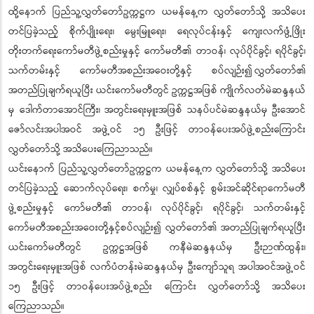
ထို့နောက် ပြည်သူ့လွှတ်တော်ဥက္ကဋ္ဌက ယမန်နေ့က လွှတ်တော်သို့ အသိပေး
တင်ပြခဲ့သည့် စိုက်ပျိုးရေး၊ မွေးမြူရေး၊ ရေလုပ်ငန်းနှင့် ကျေးလက်ဖွံ့ဖြိုး
တိုးတက်ရေးကော်မတီဖွဲ့စည်းမှုနှင့် ကော်မတီ၏ တာဝန်၊ လုပ်ပိုင်ခွင့်၊ ရပိုင်ခွင့်၊
သက်တမ်းနှင့် ကော်မတီအစည်းအဝေးတို့နှင့် စပ်လျဉ်း၍ လွှတ်တော်၏
အတည်ပြုချက်ရယူပြီး ယင်းကော်မတီတွင် ဥက္ကဋ္ဌအဖြစ် ကျိုက်လတ်မဲဆန္ဒနယ်
မှ ဒေါက်တာအောင်ကြီး၊ အတွင်းရေးမှူးအဖြစ် သနပ်ပင်မဲဆန္ဒနယ်မှ ဦးအောင်
ဇော်လင်းအပါအဝင် အဖွဲ့ဝင် ၁၅ ဦးဖြင့် တာဝန်ပေးအပ်ဖွဲ့စည်းကြောင်း
လွှတ်တော်သို့ အသိပေးကြေညာသည်။
ယင်းနောက် ပြည်သူ့လွှတ်တော်ဥက္ကဋ္ဌက ယမန်နေ့က လွှတ်တော်သို့ အသိပေး
တင်ပြခဲ့သည့် ဆောက်လုပ်ရေး၊ စက်မှု၊ လျှပ်စစ်နှင့် စွမ်းအင်ဆိုင်ရာကော်မတီ
ဖွဲ့စည်းမှုနှင့် ကော်မတီ၏ တာဝန်၊ လုပ်ပိုင်ခွင့်၊ ရပိုင်ခွင့်၊ သက်တမ်းနှင့်
ကော်မတီအစည်းအဝေးတို့နှင့်စပ်လျဉ်း၍ လွှတ်တော်၏ အတည်ပြုချက်ရယူပြီး
ယင်းကော်မတီတွင် ဥက္ကဋ္ဌအဖြစ် ကနီမဲဆန္ဒနယ်မှ ဦးဉာဏ်ထွန်း၊
အတွင်းရေးမှူးအဖြစ် လက်ပံတန်းမဲဆန္ဒနယ်မှ ဦးကျော်သူရ အပါအဝင်အဖွဲ့ဝင်
၁၅ ဦးဖြင့် တာဝန်ပေးအပ်ဖွဲ့စည်း ကြောင်း လွှတ်တော်သို့ အသိပေး
ကြေညာသည်။