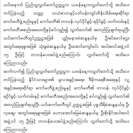
ယင်းနောက် ပြည်သူ့လွှတ်တော်ဥက္ကဋ္ဌက ယမန်နေ့ကလွှတ်တော်သို့ အသိပေး
တင်ပြခဲ့သည့် သတ္တု၊ သယံဇာတနှင့်ပတ်ဝန်းကျင်ထိန်းသိမ်းရေးဆိုင်ရာ
ကော်မတီဖွဲ့စည်းမှုနှင့် ကော်မတီ၏ တာဝန်၊ လုပ်ပိုင်ခွင့်၊ ရပိုင်ခွင့်၊ သက်တမ်းနှင့်
ကော်မတီအစည်းအဝေးတို့နှင့်စပ်လျဉ်း၍ လွှတ်တော်၏ အတည်ပြုချက်ရယူပြီး
ယင်းကော်မတီတွင်ဥက္ကဋ္ဌအဖြစ် ပျဉ်းမနားမဲဆန္ဒနယ်မှ ဦးခင်မောင်ဌေး၊
အတွင်းရေးမှူးအဖြစ် သုံးခွမဲဆန္ဒနယ်မှ ဦးအောင်ကျော်မင်း အပါအဝင်အဖွဲ့ဝင်
၁၅ ဦးဖြင့် တာဝန်ပေးအပ်ဖွဲ့စည်းကြောင်း လွှတ်တော်သို့ အသိပေး
ကြေညာသည်။
ဆက်လက်၍ ပြည်သူ့လွှတ်တော်ဥက္ကဋ္ဌက ယမန်နေ့ကလွှတ်တော်သို့ အသိပေး
တင်ပြခဲ့သည့် နိုင်ငံသားများ၏ မူလအခွင့်အရေး၊ ဒီမိုကရေစီအရေးနှင့် လူ့
အခွင့်အရေးဆိုင်ရာ ကော်မတီဖွဲ့စည်းမှုနှင့် ကော်မတီ၏ တာဝန်၊ လုပ်ပိုင်ခွင့်၊
ရပိုင်ခွင့်၊ သက်တမ်းနှင့် ကော်မတီအစည်းအဝေးတို့နှင့် စပ်လျဉ်း၍ လွှတ်တော်၏
အတည်ပြုချက်ရယူပြီး ယင်းကော်မတီတွင် ဥက္ကဋ္ဌအဖြစ် ပုဗ္ဗသီရိမဲဆန္ဒနယ်မှ ဦး
လှဆွေ၊ အတွင်းရေးမှူးအဖြစ် မဟာအောင်မြေမဲဆန္ဒနယ်မှ ဦးစိုးနိုင်အပါအဝင်
အဖွဲ့ဝင် ၁၅ ဦးဖြင့် တာဝန်ပေးအပ်ဖွဲ့စည်းကြောင်း လွှတ်တော်သို့ အသိပေး
ကြေညာသည်။