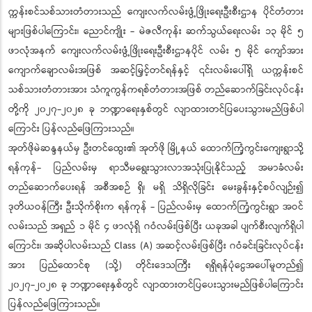
က္ကန်းစင်သစ်သားတံတားသည် ကျေးလက်လမ်းဖွံ့ဖြိုးရေးဦးစီးဌာန ပိုင်တံတား
များဖြစ်ပါကြောင်း၊ ညောင်ကျိုး - မဲဇလီကုန်း ဆက်သွယ်ရေးလမ်း ၁၃ မိုင် ၅
ဖာလုံအနက် ကျေးလက်လမ်းဖွံ့ဖြိုးရေးဦးစီးဌာနပိုင် လမ်း ၅ မိုင် ကျော်အား
ကျောက်ချောလမ်းအဖြစ် အဆင့်မြှင့်တင်ရန်နှင့် ၎င်းလမ်းပေါ်ရှိ ယက္ကန်းစင်
သစ်သားတံတားအား သံကူကွန်ကရစ်တံတားအဖြစ် တည်ဆောက်ခြင်းလုပ်ငန်း
တို့ကို ၂၀၂၇-၂၀၂၈ ခု ဘဏ္ဍာရေးနှစ်တွင် လျာထားတင်ပြပေးသွားမည်ဖြစ်ပါ
ကြောင်း ပြန်လည်ဖြေကြားသည်။
အုတ်ဖိုမဲဆန္ဒနယ်မှ ဦးတင်ထွေး၏ အုတ်ဖို မြို့နယ် ထောက်ကြံ့ကွင်းကျေးရွာသို့
ရန်ကုန်- ပြည်လမ်းမှ ရာသီမရွေးသွားလာအသုံးပြုနိုင်သည့် အမာခံလမ်း
တည်ဆောက်ပေးရန် အစီအစဉ် ရှိ၊ မရှိ သိရှိလိုခြင်း မေးခွန်းနှင့်စပ်လျဉ်း၍
ဒုတိယဝန်ကြီး ဦးသိုက်စိုးက ရန်ကုန် - ပြည်လမ်းမှ ထောက်ကြံ့ကွင်းရွာ အဝင်
လမ်းသည် အရှည် ၁ မိုင် ၄ ဖာလုံရှိ ဂဝံလမ်းဖြစ်ပြီး ယခုအခါ ပျက်စီးလျက်ရှိပါ
ကြောင်း၊ အဆိုပါလမ်းသည် Class (A) အဆင့်လမ်းဖြစ်ပြီး ဂဝံခင်းခြင်းလုပ်ငန်း
အား ပြည်ထောင်စု (သို့) တိုင်းဒေသကြီး ရရှိရန်ပုံငွေအပေါ်မူတည်၍
၂၀၂၇-၂၀၂၈ ခု ဘဏ္ဍာရေးနှစ်တွင် လျာထားတင်ပြပေးသွားမည်ဖြစ်ပါကြောင်း
ပြန်လည်ဖြေကြားသည်။