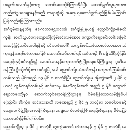
အချက်အလက်နှင့်တကွ သတင်းပေးတိုင်ကြားနိုင်ပြီး ဆောင်ရွက်သူများအား
တည်ဆဲဥပဒေများနှင့်အညီ တရားစွဲဆို အရေးယူဆောင်ရွက်မည်ဖြစ်ပါကြောင်း
ပြန်လည်ဖြေကြားသည်။
အင်္ဂပူမဲဆန္ဒနယ်မှ ဒေါက်တာဌေးဝင်း၏ အင်္ဂပူမြို့နယ်ရှိ ညောင်ကျိုး-မဲဇလီ
ကုန်း ဆက်သွယ်ရေးကျောက်ကြမ်းခင်းလမ်းအား ကျောက်ချောခင်းလမ်းအဖြစ်
အဆင့်မြှင့်တင်ပေးပါရန်နှင့် ၎င်းလမ်းပေါ်ရှိ ယက္ကန်းစင်သစ်သားတံတားအား သံ
ကူကွန်ကရစ်တံတားအဖြစ် ဆောက်လုပ်ပေးပါရန် အစီအစဉ် ရှိ၊ မရှိ သိရှိလိုခြင်း
မေးခွန်းနှင့်စပ်လျဉ်း၍ သမဝါယမနှင့်ကျေးလက်ဖွံ့ဖြိုးရေးဝန်ကြီးဌာန ဒုတိယ
ဝန်ကြီး ဦးသိုက်စိုးက အင်္ဂပူမြို့နယ် ညောင်ကျိုး-မဲဇလီကုန်း ကျောက်ကြမ်းခင်း
လမ်းသည် မိုင်အရှည် ၁၃ မိုင် ၁ ဖာလုံရှိပြီး ညောင်ကျိုးမှ အိုးကွဲအထိ ၂ မိုင် ၄
ဖာလုံ ကွန်ကရစ်လမ်းနှင့် ဆင်သေမှ မဲဇလီကုန်းအထိ အရှည် ၅ မိုင် ကျောက်
ချောလမ်းတို့မှာ ဆောက်လုပ်ရေးဝန်ကြီးဌာနမှ စီမံခန့်ခွဲသောလမ်းဖြစ်ပါ
ကြောင်း၊ အိုးကွဲမှ ဆင်သေအထိ လမ်းအရှည် ၅ မိုင် ၅ ဖာလုံမှာ သမဝါယမနှင့်
ကျေးလက်ဖွံ့ဖြိုးရေးဝန်ကြီးဌာန၊ ကျေးလက်လမ်းဖွံ့ဖြိုးရေးဦးစီးဌာနမှ စီမံခန့်ခွဲ
သောလမ်းဖြစ်ပါကြောင်း။
ညောင်ကျိုးမှ ၄ မိုင် ၂ ဖာလုံရှိ ဘူးကွဲတောင် တံတားနှင့် ၅ မိုင် ၅ ဖာလုံရှိ ယ