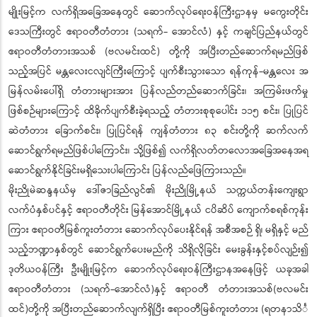
မျိုးမြင့်က လက်ရှိအခြေအနေတွင် ဆောက်လုပ်ရေးဝန်ကြီးဌာနမှ မကွေးတိုင်း
ဒေသကြီးတွင် ဧရာဝတီတံတား (သရက်- အောင်လံ) နှင့် ကချင်ပြည်နယ်တွင်
ဧရာဝတီတံတားအသစ် (ဗလမင်းထင်) တို့ကို အပြီးတည်ဆောက်ရမည်ဖြစ်
သည့်အပြင် မန္တလေးငလျင်ကြီးကြောင့် ပျက်စီးသွားသော ရန်ကုန်-မန္တလေး အ
မြန်လမ်းပေါ်ရှိ တံတားများအား ပြန်လည်တည်ဆောက်ခြင်း၊ အကြမ်းဖက်မှု
ဖြစ်စဉ်များကြောင့် ထိခိုက်ပျက်စီးခဲ့ရသည့် တံတားစုစုပေါင်း ၁၁၅ စင်း၊ ပြုပြင်
ဆဲတံတား ခြောက်စင်း၊ ပြုပြင်ရန် ကျန်တံတား ၈၃ စင်းတို့ကို ဆက်လက်
ဆောင်ရွက်ရမည်ဖြစ်ပါကြောင်း၊ သို့ဖြစ်၍ လက်ရှိလတ်တလောအခြေအနေအရ
ဆောင်ရွက်နိုင်ခြင်းမရှိသေးပါကြောင်း ပြန်လည်ဖြေကြားသည်။
မိုးညိုမဲဆန္ဒနယ်မှ ဒေါ်ဇာခြည်လွင်၏ မိုးညိုမြို့နယ် သက္ကယ်တန်းကျေးရွာ
လက်ပံနှစ်ပင်နှင့် ဧရာဝတီတိုင်း မြန်အောင်မြို့နယ် ငပိဆိပ် ကျောက်စရစ်ကုန်း
ကြား ဧရာဝတီမြစ်ကူးတံတား ဆောက်လုပ်ပေးနိုင်ရန် အစီအစဉ် ရှိ၊ မရှိနှင့် မည်
သည့်ဘဏ္ဍာနှစ်တွင် ဆောင်ရွက်ပေးမည်ကို သိရှိလိုခြင်း မေးခွန်းနှင့်စပ်လျဉ်း၍
ဒုတိယဝန်ကြီး ဦးမျိုးမြင့်က ဆောက်လုပ်ရေးဝန်ကြီးဌာနအနေဖြင့် ယခုအခါ
ဧရာဝတီတံတား (သရက်-အောင်လံ)နှင့် ဧရာဝတီ တံတားအသစ်(ဗလမင်း
ထင်)တို့ကို အပြီးတည်ဆောက်လျက်ရှိပြီး ဧရာဝတီမြစ်ကူးတံတား (ရတနာသိင်္