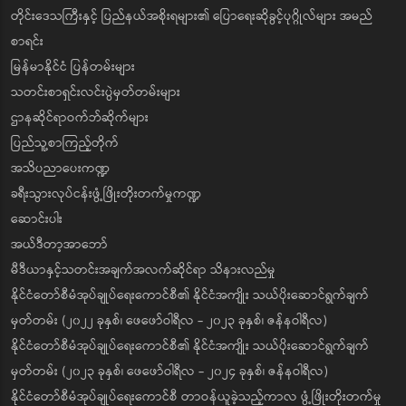
တိုင်းဒေသကြီးနှင့် ပြည်နယ်အစိုးရများ၏ ပြောရေးဆိုခွင့်ပုဂ္ဂိုလ်များ အမည်
စာရင်း
မြန်မာနိုင်ငံ ပြန်တမ်းများ
သတင်းစာရှင်းလင်းပွဲမှတ်တမ်းများ
ဌာနဆိုင်ရာဝက်ဘ်ဆိုက်များ
ပြည်သူ့စာကြည့်တိုက်
အသိပညာပေးကဏ္ဍ
ခရီးသွားလုပ်ငန်းဖွံ့ဖြိုးတိုးတက်မှုကဏ္ဍ
ဆောင်းပါး
အယ်ဒီတာ့အာဘော်
မီဒီယာနှင့်သတင်းအချက်အလက်ဆိုင်ရာ သိနားလည်မှု
နိုင်ငံတော်စီမံအုပ်ချုပ်ရေးကောင်စီ၏ နိုင်ငံအကျိုး သယ်ပိုးဆောင်ရွက်ချက်
မှတ်တမ်း (၂၀၂၂ ခုနှစ်၊ ဖေဖော်ဝါရီလ - ၂၀၂၃ ခုနှစ်၊ ဇန်နဝါရီလ)
နိုင်ငံတော်စီမံအုပ်ချုပ်ရေးကောင်စီ၏ နိုင်ငံအကျိုး သယ်ပိုးဆောင်ရွက်ချက်
မှတ်တမ်း (၂၀၂၃ ခုနှစ်၊ ဖေဖော်ဝါရီလ - ၂၀၂၄ ခုနှစ်၊ ဇန်နဝါရီလ)
နိုင်ငံတော်စီမံအုပ်ချုပ်ရေးကောင်စီ တာဝန်ယူခဲ့သည့်ကာလ ဖွံ့ဖြိုးတိုးတက်မှု