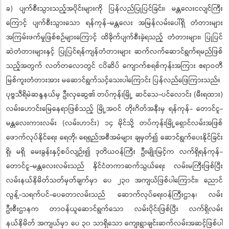
ခ) ပျက်စီးသွားသည့်အပိုင်းများကို ပြန်လည်ပြုပြင်ခြင်း၊ မန္တလေးငလျင်ကြီး
ကြောင့် ပျက်စီးသွားသော ရန်ကုန်-မန္တလေး အမြန်လမ်းပေါ်ရှိ တံတားများ
အကြမ်းဖက်မှုဖြစ်စဉ်များကြောင့် ထိခိုက်ပျက်စီးခဲ့ရသည့် တံတားများ၊ ပြုပြင်
ဆဲတံတားများနှင့် ပြုပြင်ရန်ကျန်တံတားများ ဆက်လက်ဆောင်ရွက်ရမည်ဖြစ်
သည့်အတွက် လတ်တလောတွင် ငပိဆိပ် ကျောက်စရစ်ကုန်းအကြား ဧရာဝတီ
မြစ်ကူးတံတားအား မဆောင်ရွက်သင့်သေးပါကြောင်း ပြန်လည်ဖြေကြားသည်။
ပုဗ္ဗသီရိမဲဆန္ဒနယ်မှ ဦးလှဆွေ၏ တပ်ကုန်းမြို့ ဆင်သေ-ပင်လောင်း (မီးရထား)
လမ်းဟောင်းမြေနေရာဖြစ်သည့် မြို့အဝင် တိုးဂိတ်အနီးမှ ရန်ကုန်- တောင်ငူ-
မန္တလေးကားလမ်း (လမ်းဟာင်း) ၁၄ မိုင်သို့ တပ်ကုန်းမြို့ရှောင်လမ်းအဖြစ်
ဖောက်လုပ်နိုင်ရေး ရေတို၊ ရေရှည်အစီအမံများ ချမှတ်၍ ဆောင်ရွက်ပေးနိုင်ခြင်း
ရှိ၊ မရှိ မေးခွန်းနှင့်စပ်လျဉ်း၍ ဒုတိယဝန်ကြီး ဦးမျိုးမြင့်က လက်ရှိရန်ကုန်-
တောင်ငူ-မန္တလေးလမ်းသည် နိုင်ငံတကာဆက်သွယ်ရေး လမ်းမကြီးဖြစ်ပြီး
လမ်းနယ်နိမိတ်သတ်မှတ်ချက်မှာ ပေ ၂၃၀ အကျယ်ဖြစ်ပါကြောင်း၊ ညောင်
လွန့်-သရက်ပင်-ပေတောလမ်းသည် ဆောက်လုပ်ရေးဝန်ကြီးဌာန၊ လမ်း
ဦးစီးဌာနက တာဝန်ယူဆောင်ရွက်သော လမ်းပိုင်းဖြစ်ပြီး လက်ရှိလမ်း
နယ်နိမိတ် အကျယ်မှာ ပေ ၃၀ သာရှိသော ကျေးရွာချင်းဆက်လမ်းအဆင့်ဖြစ်ပါ