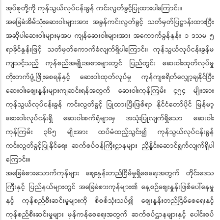
အုပ်စုတို့ကို ကုန်သွယ်လုပ်ငန်းခွန် ကင်းလွတ်ခွင့်ပြုထားပါကြောင်း။
အခြေခံအိမ်သုံးဆေးဝါးများအား အခွန်ကင်းလွတ်ခွင့် သတ်မှတ်ပြဋ္ဌာန်းထားပြီး
အဆိုပါဆေးဝါးများမှအပ ကျန်ဆေးဝါးများအား အကောက်ခွန်နှုန်း ၁ ဒသမ ၅
ရာခိုင်နှုန်းဖြင့် သတ်မှတ်ကောက်ခံလျက်ရှိပါကြောင်း၊ ကုန်သွယ်လုပ်ငန်းခွန်မ
ကျသင့်သည့် ကုန်စည်အမျိုးအစားများတွင် ပြည်တွင်း ဆေးဝါးထုတ်လုပ်မှု
တိုးတက်ဖွံ့ဖြိုးစေရန်နှင့် ဆေးဝါးထုတ်လုပ်မှု ကုန်ကျစရိတ်လျှော့ချနိုင်ပြီး
ဆေးဝါးဈေးနှုန်းများကျဆင်းရန်အတွက် ဆေးဝါးကုန်ကြမ်း ၄၅၄ မျိုးအား
ကုန်သွယ်လုပ်ငန်းခွန် ကင်းလွတ်ခွင့် ပြုထားပြီးဖြစ်ရာ နိုင်ငံတော်ပိုင် မြန်မာ့
ဆေးဝါးလုပ်ငန်းရှိ ဆေးဝါးစက်ရုံများမှ အသုံးပြုလျက်ရှိသော ဆေးဝါး
ကုန်ကြမ်း ၃၆၅ မျိုးအား ထပ်မံထည့်သွင်း၍ ကုန်သွယ်လုပ်ငန်းခွန်
ကင်းလွတ်ခွင့်ပြုနိုင်ရေး ဆက်စပ်ဝန်ကြီးဌာနများ ညှိနှိုင်းဆောင်ရွက်လျက်ရှိပါ
ကြောင်း။
အခြေခံစားသောက်ကုန်များ ဈေးနှုန်းတည်ငြိမ်မှုရှိစေရေးအတွက် တိုင်းဒေသ
ကြီးနှင့် ပြည်နယ်များတွင် အခြေခံစားကုန်များ၏ နေ့စဉ်ဈေးနှုန်းဖြစ်ပေါ်နေမှု
နှင့် ကုန်စည်စီးဆင်းမှုများကို စိစစ်သုံးသပ်၍ ဈေးနှုန်းတည်ငြိမ်စေရေးနှင့်
ကုန်စည်စီးဆင်းမှုများ မှန်ကန်စေရေးအတွက် ဆက်စပ်ဌာနများနှင့် ပေါင်းစပ်