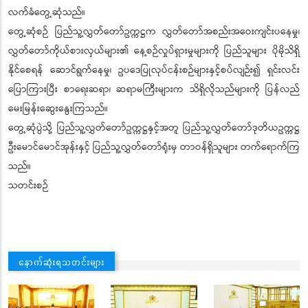
လက်ခံတွေ့ဆုံသည်။
တွေ့ဆုံစဉ် ပြည်သူ့လွှတ်တော်ဥက္ကဋ္ဌက လွှတ်တော်အစည်းအဝေးကျင်းပနေမှု၊
လွှတ်တော်ကိုယ်စားလှယ်များ၏ နေ့စဉ်လှုပ်ရှားမှုများကို ပြည်သူများ ပိုမိုသိရှိ
နိုင်စေရန် ဆောင်ရွက်နေမှု၊ ဥပဒေပြုလုပ်ငန်းစဉ်များနှင့်စပ်လျဉ်း၍ ရှင်းလင်း
ပြောကြားပြီး စာရေးဆရာ၊ ဆရာမကြီးများက သိရှိလိုသည်များကို ပြန်လည်
မေးမြန်းဆွေးနွေးကြသည်။
တွေ့ဆုံပွဲသို့ ပြည်သူ့လွှတ်တော်ဥက္ကဋ္ဌနှင့်အတူ ပြည်သူ့လွှတ်တော်ဒုတိယဥက္ကဋ္ဌ
ဦးမောင်မောင်အုန်းနှင့် ပြည်သူ့လွှတ်တော်ရုံးမှ တာဝန်ရှိသူများ တက်ရောက်ကြ
သည်။
သတင်းစဉ်
နောက်ဆုံးရသတင်းများ