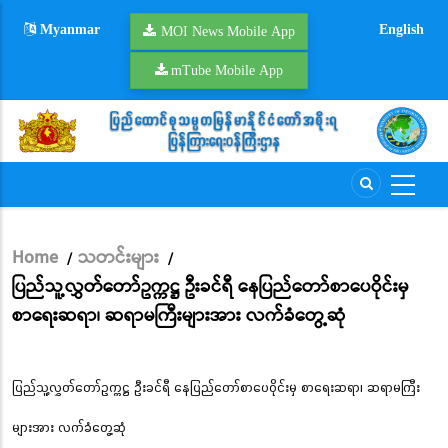
Skip
Myanmar
English
to
MOI News Mobile App
main
mTube Mobile App
content
Home
သတင်းများ
/
/
Breadcrumb
ပြည်သူ့လွှတ်တော်ဥက္ကဋ္ဌ ဦးခင်ရီ နေပြည်တော်စာပေဝိုင်းမှ
စာရေးဆရာ၊ ဆရာမကြီးများအား လက်ခံတွေ့ဆုံ
ပြည်သူ့လွှတ်တော်ဥက္ကဋ္ဌ ဦးခင်ရီ နေပြည်တော်စာပေဝိုင်းမှ စာရေးဆရာ၊ ဆရာမကြီး
များအား လက်ခံတွေ့ဆုံ