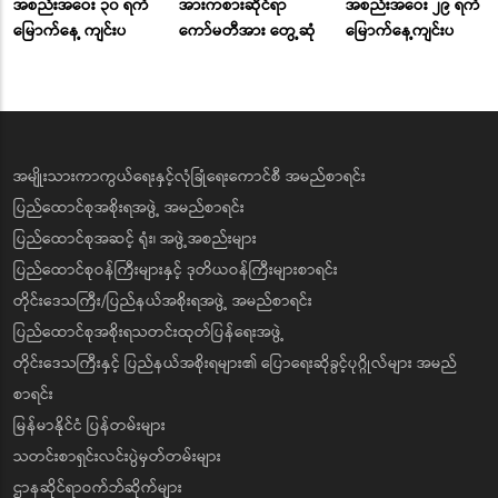
အစည်းအဝေး ၃၀ ရက်
အားကစားဆိုင်ရာ
အစည်းအဝေး ၂၉ ရက်
မြောက်နေ့ ကျင်းပ
ကော်မတီအား တွေ့ဆုံ
မြောက်နေ့ကျင်းပ
အမျိုးသားကာကွယ်ရေးနှင့်လုံခြုံရေးကောင်စီ အမည်စာရင်း
ပြည်ထောင်စုအစိုးရအဖွဲ့ အမည်စာရင်း
ပြည်ထောင်စုအဆင့် ရုံး၊ အဖွဲ့အစည်းများ
ပြည်ထောင်စုဝန်ကြီးများနှင့် ဒုတိယဝန်ကြီးများစာရင်း
တိုင်းဒေသကြီး/ပြည်နယ်အစိုးရအဖွဲ့ အမည်စာရင်း
ပြည်ထောင်စုအစိုးရသတင်းထုတ်ပြန်ရေးအဖွဲ့
တိုင်းဒေသကြီးနှင့် ပြည်နယ်အစိုးရများ၏ ပြောရေးဆိုခွင့်ပုဂ္ဂိုလ်များ အမည်
စာရင်း
မြန်မာနိုင်ငံ ပြန်တမ်းများ
သတင်းစာရှင်းလင်းပွဲမှတ်တမ်းများ
ဌာနဆိုင်ရာဝက်ဘ်ဆိုက်များ