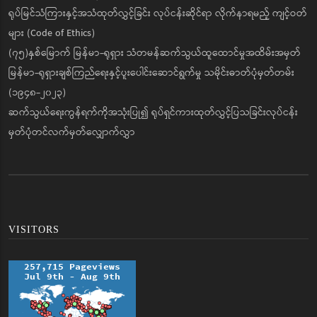
ရုပ်မြင်သံကြားနှင့်အသံထုတ်လွှင့်ခြင်း လုပ်ငန်းဆိုင်ရာ လိုက်နာရမည့် ကျင့်ဝတ်
များ (Code of Ethics)
(၇၅)နှစ်မြောက် မြန်မာ-ရုရှား သံတမန်ဆက်သွယ်ထူထောင်မှုအထိမ်းအမှတ်
မြန်မာ-ရုရှားချစ်ကြည်ရေးနှင့်ပူးပေါင်းဆောင်ရွက်မှု သမိုင်းဓာတ်ပုံမှတ်တမ်း
(၁၉၄၈-၂၀၂၃)
ဆက်သွယ်ရေးကွန်ရက်ကိုအသုံးပြု၍ ရုပ်ရှင်ကားထုတ်လွှင့်ပြသခြင်းလုပ်ငန်း
မှတ်ပုံတင်လက်မှတ်လျှောက်လွှာ
VISITORS