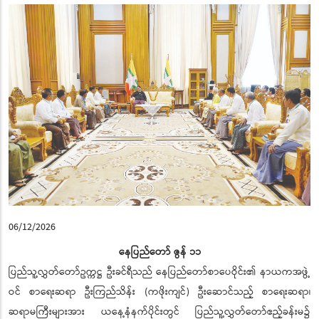
06/12/2026
နေပြည်တော် ဇွန် ၁၁
ပြည်သူ့လွှတ်တော်ဥက္ကဋ္ဌ ဦးခင်ရီသည် နေပြည်တော်စာပေဝိုင်း၏ နာယကအဖွဲ့
ဝင် စာရေးဆရာ ဦးကြည်သိန်း (ကဖိုးကျင်) ဦးဆောင်သည့် စာရေးဆရာ၊
ဆရာမကြီးများအား ယနေ့နံနက်ပိုင်းတွင် ပြည်သူ့လွှတ်တော်ဧည့်ခန်းမ၌