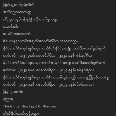
ပြည်သူ့စာကြည့်တိုက်
အသိပညာပေးကဏ္ဍ
ခရီးသွားလုပ်ငန်းဖွံ့ဖြိုးတိုးတက်မှုကဏ္ဍ
ဆောင်းပါး
အယ်ဒီတာ့အာဘော်
မီဒီယာနှင့်သတင်းအချက်အလက်ဆိုင်ရာ သိနားလည်မှု
နိုင်ငံတော်စီမံအုပ်ချုပ်ရေးကောင်စီ၏ နိုင်ငံအကျိုး သယ်ပိုးဆောင်ရွက်ချက်
မှတ်တမ်း (၂၀၂၂ ခုနှစ်၊ ဖေဖော်ဝါရီလ - ၂၀၂၃ ခုနှစ်၊ ဇန်နဝါရီလ)
နိုင်ငံတော်စီမံအုပ်ချုပ်ရေးကောင်စီ၏ နိုင်ငံအကျိုး သယ်ပိုးဆောင်ရွက်ချက်
မှတ်တမ်း (၂၀၂၃ ခုနှစ်၊ ဖေဖော်ဝါရီလ - ၂၀၂၄ ခုနှစ်၊ ဇန်နဝါရီလ)
နိုင်ငံတော်စီမံအုပ်ချုပ်ရေးကောင်စီ တာဝန်ယူခဲ့သည့်ကာလ ဖွံ့ဖြိုးတိုးတက်မှု
မှတ်တမ်း (၂၀၂၁ ခုနှစ်၊ ဖေဖော်ဝါရီလ - ၂၀၂၃ ခုနှစ်၊ ဒီဇင်ဘာလ)
မြန်မာ့အလင်း
ကြေးမုံ
The Global New Light Of Myanmar
တိုက်ရိုက်ထုတ်လွှင့်မှုများ