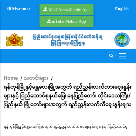
Skip
Myanmar
English
to
MOI News Mobile App
main
mTube Mobile App
content
Home
သတင်းများ
/
/
Breadcrumb
ရန်ကုန်မြို့နှင့်မန္တလေးမြို့အတွက် ရည်ညွှန်းလက်ကားဈေးနှုန်း
များနှင့် ပြည်ထောင်စုနယ်မြေ၊ နေပြည်တော်၊ တိုင်းဒေသကြီး/
ပြည်နယ် မြို့တော်များအတွက် ရည်ညွှန်းလက်လီဈေးနှုန်းများ
ရန်ကုန်မြို့နှင့်မန္တလေးမြို့အတွက် ရည်ညွှန်းလက်ကားဈေးနှုန်းများနှင့် ပြည်ထောင်စု