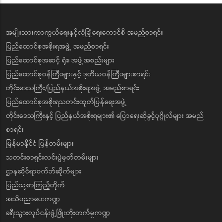
အမျိုးသားကာကွယ်ရေးနှင့်လုံခြုံရေးကောင်စီ အမည်စာရင်း
ပြည်ထောင်စုအစိုးရအဖွဲ့ အမည်စာရင်း
ပြည်ထောင်စုအဆင့် ရုံး၊ အဖွဲ့အစည်းများ
ပြည်ထောင်စုဝန်ကြီးများနှင့် ဒုတိယဝန်ကြီးများစာရင်း
တိုင်းဒေသကြီး/ပြည်နယ်အစိုးရအဖွဲ့ အမည်စာရင်း
ပြည်ထောင်စုအစိုးရသတင်းထုတ်ပြန်ရေးအဖွဲ့
တိုင်းဒေသကြီးနှင့် ပြည်နယ်အစိုးရများ၏ ပြောရေးဆိုခွင့်ပုဂ္ဂိုလ်များ အမည်
စာရင်း
မြန်မာနိုင်ငံ ပြန်တမ်းများ
သတင်းစာရှင်းလင်းပွဲမှတ်တမ်းများ
ဌာနဆိုင်ရာဝက်ဘ်ဆိုက်များ
ပြည်သူ့စာကြည့်တိုက်
အသိပညာပေးကဏ္ဍ
ခရီးသွားလုပ်ငန်းဖွံ့ဖြိုးတိုးတက်မှုကဏ္ဍ