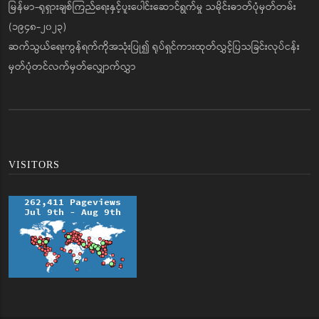
မြန်မာ-ရုရှားချစ်ကြည်ရေးနှင့်ပူးပေါင်းဆောင်ရွက်မှု သမိုင်းဓာတ်ပုံမှတ်တမ်း
(၁၉၄၈-၂၀၂၃)
ဆက်သွယ်ရေးကွန်ရက်ကိုအသုံးပြု၍ ရုပ်ရှင်ကားထုတ်လွှင့်ပြသခြင်းလုပ်ငန်း
မှတ်ပုံတင်လက်မှတ်လျှောက်လွှာ
VISITORS