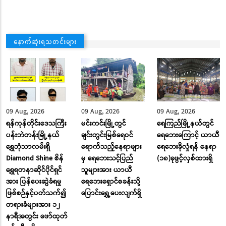
နောက်ဆုံးရသတင်းများ
09 Aug, 2026
09 Aug, 2026
09 Aug, 2026
ရန်ကုန်တိုင်းဒေသကြီး
မင်းကင်းမြို့တွင်
ရေကြည်မြို့နယ်တွင်
ပန်းဘဲတန်းမြို့နယ်
ချင်းတွင်းမြစ်ရေဝင်
ရေဘေးကြောင့် ယာယီ
ရွှေဘုံသာလမ်းရှိ
ရောက်သည့်နေရာများ
ရေဘေးခိုလှုံရန် နေရာ
Diamond Shine စိန်
မှ ရေဘေးသင့်ပြည်
(၁၈)ခုဖွင့်လှစ်ထားရှိ
ရွှေရတနာဆိုင်ပိုင်ရှင်
သူများအား ယာယီ
အား ပြန်ပေးဆွဲခံရမှု
ရေဘေးရှောင်စခန်းသို့
ဖြစ်စဉ်နှင့်ပတ်သက်၍
ပြောင်း‌ရွှေ့ပေးလျက်ရှိ
တရားခံများအား ၁၂
နာရီအတွင်း ဖော်ထုတ်