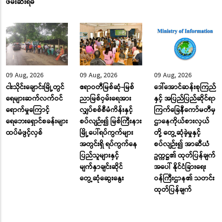
ဖမ်းဆီးရမိ
09 Aug, 2026
09 Aug, 2026
09 Aug, 2026
ငါးသိုင်းချောင်းမြို့တွင်
ဧရာဝတီမြစ်ဆုံ-မြစ်
ဒေါ်အောင်ဆန်းစုကြည်
ရေများဆက်လက်ဝင်
ညာမြစ်ဝှမ်းရေအား
နှင့် အပြည်ပြည်ဆိုင်ရာ
ရောက်မှုကြောင့်
လျှပ်စစ်စီမံကိန်းနှင့်
ကြက်ခြေနီကော်မတီမှ
ရေဘေးရှောင်စခန်းများ
စပ်လျဉ်း၍ မြစ်ကြီးနား
ဌာနေကိုယ်စားလှယ်
ထပ်မံဖွင့်လှစ်
မြို့ပေါ်ရပ်ကွက်များ
တို့ တွေ့ဆုံခဲ့မှုနှင့်
အတွင်းရှိ ရပ်ကွက်နေ
စပ်လျဉ်း၍ အာဆီယံ
ပြည်သူများနှင့်
ဥက္ကဋ္ဌ၏ ထုတ်ပြန်ချက်
မျက်နှာချင်းဆိုင်
အပေါ် နိုင်ငံခြားရေး
တွေ့ဆုံဆွေးနွေး
ဝန်ကြီးဌာန၏ သတင်း
ထုတ်ပြန်ချက်