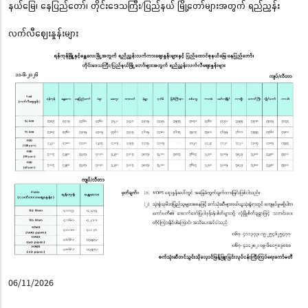
နယ်မြေ၊ နေပြည်တော်၊ တိုင်းဒေသကြီး/ပြည်နယ် မြို့တော်များအတွက် ရည်ညွှန်း
လက်လီဈေးနှုန်းများ
06/11/2026