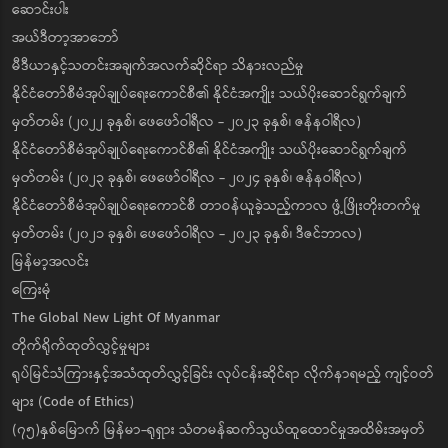
ဆောင်းပါး
အယ်ဒီတာ့အာဘော်
မီဒီယာနှင့်သတင်းအချက်အလက်ဆိုင်ရာ သိနားလည်မှု
နိုင်ငံတော်စီမံအုပ်ချုပ်ရေးကောင်စီ၏ နိုင်ငံအကျိုး သယ်ပိုးဆောင်ရွက်ချက်
မှတ်တမ်း (၂၀၂၂ ခုနှစ်၊ ဖေဖော်ဝါရီလ - ၂၀၂၃ ခုနှစ်၊ ဇန်နဝါရီလ)
နိုင်ငံတော်စီမံအုပ်ချုပ်ရေးကောင်စီ၏ နိုင်ငံအကျိုး သယ်ပိုးဆောင်ရွက်ချက်
မှတ်တမ်း (၂၀၂၃ ခုနှစ်၊ ဖေဖော်ဝါရီလ - ၂၀၂၄ ခုနှစ်၊ ဇန်နဝါရီလ)
နိုင်ငံတော်စီမံအုပ်ချုပ်ရေးကောင်စီ တာဝန်ယူခဲ့သည့်ကာလ ဖွံ့ဖြိုးတိုးတက်မှု
မှတ်တမ်း (၂၀၂၁ ခုနှစ်၊ ဖေဖော်ဝါရီလ - ၂၀၂၃ ခုနှစ်၊ ဒီဇင်ဘာလ)
မြန်မာ့အလင်း
ကြေးမုံ
The Global New Light Of Myanmar
တိုက်ရိုက်ထုတ်လွှင့်မှုများ
ရုပ်မြင်သံကြားနှင့်အသံထုတ်လွှင့်ခြင်း လုပ်ငန်းဆိုင်ရာ လိုက်နာရမည့် ကျင့်ဝတ်
များ (Code of Ethics)
(၇၅)နှစ်မြောက် မြန်မာ-ရုရှား သံတမန်ဆက်သွယ်ထူထောင်မှုအထိမ်းအမှတ်