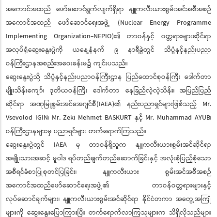
အကောင်အထည် ဖော်ဆောင်ရွက်လျက်ရှိရာ နျူကလီးယားစွမ်းအင်အစီအစဉ်
အကောင်အထည် ဖော်ဆောင်ရေးအဖွဲ့ (Nuclear Energy Programme
Implementing Organization-NEPIO)၏ တာဝန်နှင့် ဝတ္တရားများဆိုင်ရာ
အလုပ်ရုံဆွေးနွေးပွဲကို ယနေ့နံနက် ၉ နာရီခွဲတွင် သိပ္ပံနှင့်နည်းပညာ
ဝန်ကြီးဌာနအစည်းအဝေးခန်းမ၌ ကျင်းပသည်။
ဆွေးနွေးပွဲသို့ သိပ္ပံနှင့်နည်းပညာဝန်ကြီးဌာန ပြည်ထောင်စုဝန်ကြီး ဒေါက်တာ
မျိုးသိန်းကျော်၊ ဒုတိယဝန်ကြီး ဒေါက်တာ နေခြည်လဲ့လဲ့သိန်း၊ အပြည်ပြည်
ဆိုင်ရာ အဏုမြူစွမ်းအင်အေဂျင်စီ(IAEA)၏ နည်းပညာရှင်များဖြစ်သည့် Mr.
Vsevolod IGIN၊ Mr. Zeki Mehmet BASKURT နှင့် Mr. Muhammad AYUB၊
ဝန်ကြီးဌာနများမှ ပညာရှင်များ တက်ရောက်ကြသည်။
ဆွေးနွေးပွဲတွင် IAEA မှ တာဝန်ရှိသူက နျူကလီးယားစွမ်းအင်ဆိုင်ရာ
အမျိုးသားအဆင့် မူဝါဒ ရပ်တည်ချက်တည်ဆောက်ခြင်းနှင့် အလုံးစုံပြည့်စုံသော
အစီရင်ခံစာပြုစုတင်ပြခြင်း၊ နျူကလီးယား စွမ်းအင်အစီအစဉ်
အကောင်အထည်ဖော်ဆောင်ရေးအဖွဲ့၏ တာဝန်ဝတ္တရားများနှင့်
လုပ်ဆောင်ချက်များ၊ နျူကလီးယားစွမ်းအင်ဆိုင်ရာ နိုင်ငံတကာ အတွေ့အကြုံ
များကို ဆွေးနွေးပြောကြားပြီး တက်ရောက်လာကြသူများက သိရှိလိုသည်များ