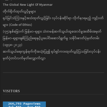
The Global New Light Of Myanmar
တိုက်ရိုက်ထုတ်လွှင့်မှုများ
ရုပ်မြင်သံကြားနှင့်အသံထုတ်လွှင့်ခြင်း လုပ်ငန်းဆိုင်ရာ လိုက်နာရမည့် ကျင့်ဝတ်
များ (Code of Ethics)
(၇၅)နှစ်မြောက် မြန်မာ-ရုရှား သံတမန်ဆက်သွယ်ထူထောင်မှုအထိမ်းအမှတ်
မြန်မာ-ရုရှားချစ်ကြည်ရေးနှင့်ပူးပေါင်းဆောင်ရွက်မှု သမိုင်းဓာတ်ပုံမှတ်တမ်း
(၁၉၄၈-၂၀၂၃)
ဆက်သွယ်ရေးကွန်ရက်ကိုအသုံးပြု၍ ရုပ်ရှင်ကားထုတ်လွှင့်ပြသခြင်းလုပ်ငန်း
မှတ်ပုံတင်လက်မှတ်လျှောက်လွှာ
VISITORS