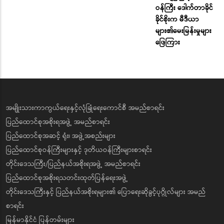
ဝန်ကြီး ဒေါက်တာခိုင်
ခိုင်စိုးက မီဒီယာ
များ၏မေးမြန်းမှုများ
ဖြေကြား
အမျိုးသားကာကွယ်ရေးနှင့်လုံခြုံရေးကောင်စီ အမည်စာရင်း
ပြည်ထောင်စုအစိုးရအဖွဲ့ အမည်စာရင်း
ပြည်ထောင်စုအဆင့် ရုံး၊ အဖွဲ့အစည်းများ
ပြည်ထောင်စုဝန်ကြီးများနှင့် ဒုတိယဝန်ကြီးများစာရင်း
တိုင်းဒေသကြီး/ပြည်နယ်အစိုးရအဖွဲ့ အမည်စာရင်း
ပြည်ထောင်စုအစိုးရသတင်းထုတ်ပြန်ရေးအဖွဲ့
တိုင်းဒေသကြီးနှင့် ပြည်နယ်အစိုးရများ၏ ပြောရေးဆိုခွင့်ပုဂ္ဂိုလ်များ အမည်
စာရင်း
မြန်မာနိုင်ငံ ပြန်တမ်းများ