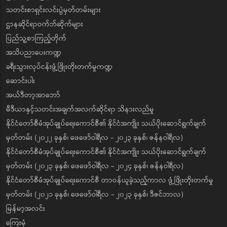
သတင်းစာရှင်းလင်းပွဲမှတ်တမ်းများ
ဌာနဆိုင်ရာဝက်ဘ်ဆိုက်များ
ပြည်သူ့စာကြည့်တိုက်
အသိပညာပေးကဏ္ဍ
ခရီးသွားလုပ်ငန်းဖွံ့ဖြိုးတိုးတက်မှုကဏ္ဍ
ဆောင်းပါး
အယ်ဒီတာ့အာဘော်
မီဒီယာနှင့်သတင်းအချက်အလက်ဆိုင်ရာ သိနားလည်မှု
နိုင်ငံတော်စီမံအုပ်ချုပ်ရေးကောင်စီ၏ နိုင်ငံအကျိုး သယ်ပိုးဆောင်ရွက်ချက်
မှတ်တမ်း (၂၀၂၂ ခုနှစ်၊ ဖေဖော်ဝါရီလ - ၂၀၂၃ ခုနှစ်၊ ဇန်နဝါရီလ)
နိုင်ငံတော်စီမံအုပ်ချုပ်ရေးကောင်စီ၏ နိုင်ငံအကျိုး သယ်ပိုးဆောင်ရွက်ချက်
မှတ်တမ်း (၂၀၂၃ ခုနှစ်၊ ဖေဖော်ဝါရီလ - ၂၀၂၄ ခုနှစ်၊ ဇန်နဝါရီလ)
နိုင်ငံတော်စီမံအုပ်ချုပ်ရေးကောင်စီ တာဝန်ယူခဲ့သည့်ကာလ ဖွံ့ဖြိုးတိုးတက်မှု
မှတ်တမ်း (၂၀၂၁ ခုနှစ်၊ ဖေဖော်ဝါရီလ - ၂၀၂၃ ခုနှစ်၊ ဒီဇင်ဘာလ)
မြန်မာ့အလင်း
ကြေးမုံ