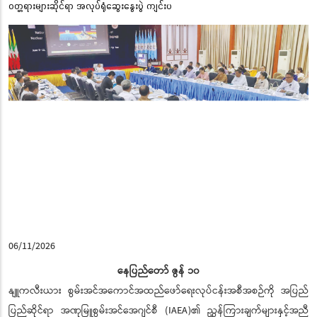
ဝတ္တရားများဆိုင်ရာ အလုပ်ရုံဆွေးနွေးပွဲ ကျင်းပ
06/11/2026
နေပြည်တော် ဇွန် ၁၀
နျူကလီးယား စွမ်းအင်အကောင်အထည်ဖော်ရေးလုပ်ငန်းအစီအစဉ်ကို အပြည်
ပြည်ဆိုင်ရာ အဏုမြူစွမ်းအင်အေဂျင်စီ (IAEA)၏ ညွှန်ကြားချက်များနှင့်အညီ