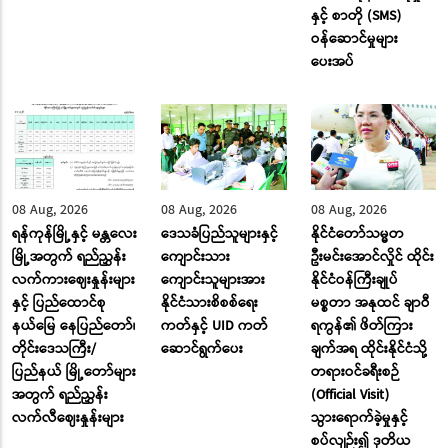
နှင့် စာတို (SMS)
ဝန်ဆောင်မှုများ
ပေးအပ်
08 Aug, 2026
08 Aug, 2026
08 Aug, 2026
ရန်ကုန်မြို့နှင့် မန္တလေး
ဒေသခံပြည်သူများနှင့်
နိုင်ငံတော်သမ္မတ
မြို့အတွက် ရည်ညွှန်း
ကျောင်းသား
ဦးမင်းအောင်လှိုင် ထိုင်း
လက်ကားဈေးနှုန်းများ
ကျောင်းသူများအား
နိုင်ငံဝန်ကြီးချုပ်
နှင့် ပြည်ထောင်စု
နိုင်ငံသားစိစစ်ရေး
မစ္စတာ အနုထင် ချာဝီ
နယ်မြေ နေပြည်တော်၊
ကတ်နှင့် UID ကတ်
ရကွန်၏ ဖိတ်ကြား
တိုင်းဒေသကြီး/
ဆောင်ရွက်ပေး
ချက်အရ ထိုင်းနိုင်ငံသို့
ပြည်နယ် မြို့တော်များ
တရားဝင်ခရီးစဉ်
အတွက် ရည်ညွှန်း
(Official Visit)
လက်လီဈေးနှုန်းများ
သွားရောက်ခဲ့မှုနှင့်
စပ်လျဉ်း၍ ဒုတိယ