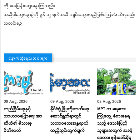
ကို မေးမြန်းဆွေးနွေးကြသည်။
အဆိုပါဆွေးနွေးပွဲကို ဇွန် ၁၂ ရက်အထိ ကျင်းပသွားမည်ဖြစ်ကြောင်း သိရသည်။
သတင်းစဉ်
နောက်ဆုံးရသတင်းများ
09 Aug, 2026
09 Aug, 2026
08 Aug, 2026
တည်ငြိမ်ရေးနှင့်
နိုင်ငံဖွံ့ဖြိုးတိုးတက်ရေး
MPT က ရေဘေး
သာယာဝပြောရေး အာ
ဆောင်ရွက်ရာတွင်
ကြုံတွေ့ ခံစားနေရ
ဆီယံ၏ မိသားစု
သဘာဝဘေးအန္တရာယ်
သည့် ဒေသခံပြည်
စိတ်ဓာတ်
ထည့်သွင်းတွက်ချက်
သူများအတွက် အခမဲ့
ဒေတာ၊ ဖုန်းခေါ်ဆိုမှု