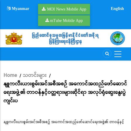
Skip
Myanmar
English
to
MOI News Mobile App
main
mTube Mobile App
content
Home
သတင်းများ
/
/
Breadcrumb
နျူကလီးယားစွမ်းအင်အစီအစဉ် အကောင်အထည်ဖော်ဆောင်
ရေးအဖွဲ့၏ တာဝန်နှင့်ဝတ္တရားများဆိုင်ရာ အလုပ်ရုံဆွေးနွေးပွဲ
ကျင်းပ
နျူကလီးယားစွမ်းအင်အစီအစဉ် အကောင်အထည်ဖော်ဆောင်ရေးအဖွဲ့၏ တာဝန်နှင့်