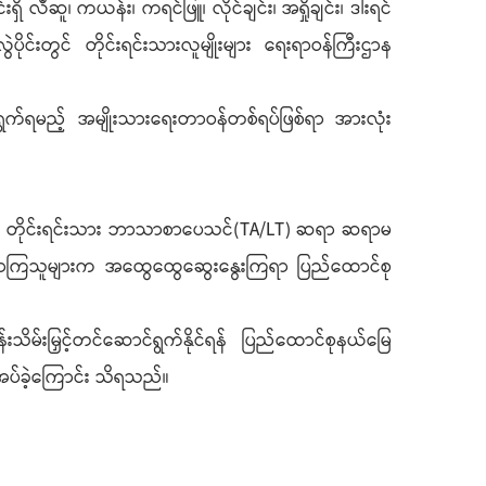
ီဆူ၊ ကယန်း၊ ကရင်ဖြူ၊ လိုင်ချင်း၊ အရှိုချင်း၊ ဒါးရင်
ွဲပိုင်းတွင် တိုင်းရင်းသားလူမျိုးများ ရေးရာဝန်ကြီးဌာန
င်ရွက်ရမည့် အမျိုးသားရေးတာဝန်တစ်ရပ်ဖြစ်ရာ အားလုံး
တ်ရေး၊ တိုင်းရင်းသား ဘာသာစာပေသင်(TA/LT) ဆရာ ဆရာမ
ာက်လာကြသူများက အထွေထွေဆွေးနွေးကြရာ ပြည်ထောင်စု
်းသိမ်းမြှင့်တင်ဆောင်ရွက်နိုင်ရန် ပြည်ထောင်စုနယ်မြေ
ေးအပ်ခဲ့ကြောင်း သိရသည်။