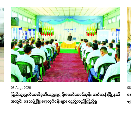
08 Aug, 2026
08
ပြည်သူ့လွှတ်တော်ဒုတိယဥက္ကဋ္ဌ ဦးမောင်မောင်အုန်း တပ်ကုန်းမြို့နယ်
န
အတွင်း ဒေသဖွံ့ဖြိုးရေးလုပ်ငန်းများ လှည့်လည်ကြည့်ရှု
မျ