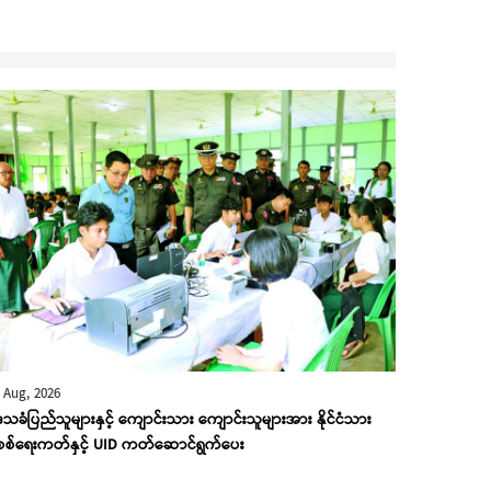
 Aug, 2026
သခံပြည်သူများနှင့် ကျောင်းသား ကျောင်းသူများအား နိုင်ငံသား
ိစစ်ရေးကတ်နှင့် UID ကတ်ဆောင်ရွက်ပေး