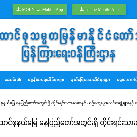
MOI News Mobile App
mTube Mobile App
ဆောင်းပါး
ကျန်းမာရေးဆိုင်ရာများ
နယ်မြေဒေသဆိုင်ရာများ
ရွေးကောက်ပွဲ
နယ်မြေ နေပြည်တော်အတွင်းရှိ တိုင်းရင်းသားစာပေနှင့် ယဉ်ကျေးမှုအသင်းအဖွဲ့များနှင့် တ
င်စုနယ်မြေ နေပြည်တော်အတွင်းရှိ တိုင်းရင်းသားစာပ