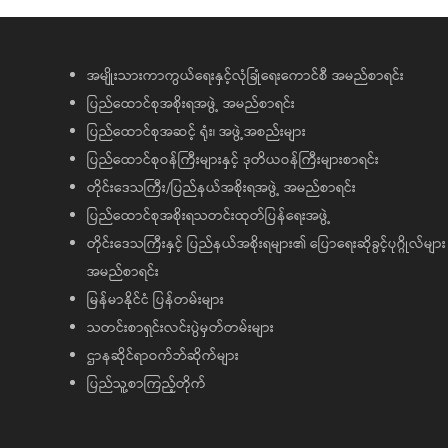
အမျိုးသားကာကွယ်ရေးနှင့်လုံခြုံရေးကောင်စီ အမည်စာရင်း
ပြည်ထောင်စုအစိုးရအဖွဲ့ အမည်စာရင်း
ပြည်ထောင်စုအဆင့် ရုံး၊ အဖွဲ့အစည်းများ
ပြည်ထောင်စုဝန်ကြီးများနှင့် ဒုတိယဝန်ကြီးများစာရင်း
တိုင်းဒေသကြီး/ပြည်နယ်အစိုးရအဖွဲ့ အမည်စာရင်း
ပြည်ထောင်စုအစိုးရသတင်းထုတ်ပြန်ရေးအဖွဲ့
တိုင်းဒေသကြီးနှင့် ပြည်နယ်အစိုးရများ၏ ပြောရေးဆိုခွင့်ပုဂ္ဂိုလ်များ
အမည်စာရင်း
မြန်မာနိုင်ငံ ပြန်တမ်းများ
သတင်းစာရှင်းလင်းပွဲမှတ်တမ်းများ
ဌာနဆိုင်ရာဝက်ဘ်ဆိုက်များ
ပြည်သူ့စာကြည့်တိုက်