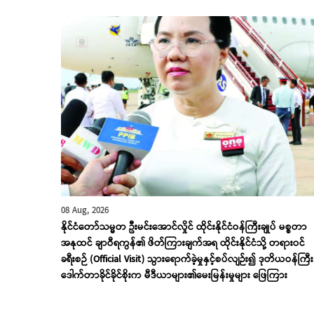
08 Aug, 2026
နိုင်ငံတော်သမ္မတ ဦးမင်းအောင်လှိုင် ထိုင်းနိုင်ငံဝန်ကြီးချုပ် မစ္စတာ
အနုထင် ချာဝီရကွန်၏ ဖိတ်ကြားချက်အရ ထိုင်းနိုင်ငံသို့ တရားဝင်
ခရီးစဉ် (Official Visit) သွားရောက်ခဲ့မှုနှင့်စပ်လျဉ်း၍ ဒုတိယဝန်ကြီး
ဒေါက်တာခိုင်ခိုင်စိုးက မီဒီယာများ၏မေးမြန်းမှုများ ဖြေကြား