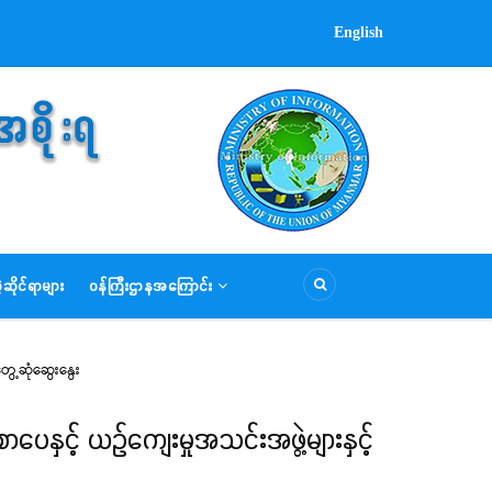
English
ဆိုင်ရာများ
ဝန်ကြီးဌာနအကြောင်း
ွေ့ဆုံဆွေးနွေး
ေနှင့် ယဉ်ကျေးမှုအသင်းအဖွဲ့များနှင့်