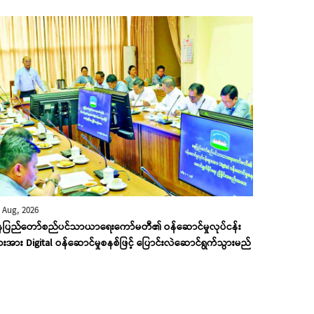
 Aug, 2026
ေပြည်တော်စည်ပင်သာယာရေးကော်မတီ၏ ဝန်ဆောင်မှုလုပ်ငန်း
ားအား Digital ဝန်ဆောင်မှုစနစ်ဖြင့် ပြောင်းလဲဆောင်ရွက်သွားမည်