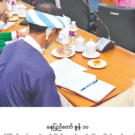
နေပြည်တော် ဇွန် ၁၀