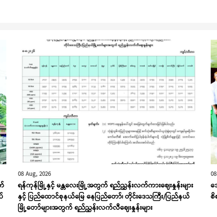
08 Aug, 2026
08
က်
ရန်ကုန်မြို့နှင့် မန္တလေးမြို့အတွက် ရည်ညွှန်းလက်ကားဈေးနှုန်းများ
ဒေ
ပ်
နှင့် ပြည်ထောင်စုနယ်မြေ နေပြည်တော်၊ တိုင်းဒေသကြီး/ပြည်နယ်
စ
မြို့တော်များအတွက် ရည်ညွှန်းလက်လီဈေးနှုန်းများ