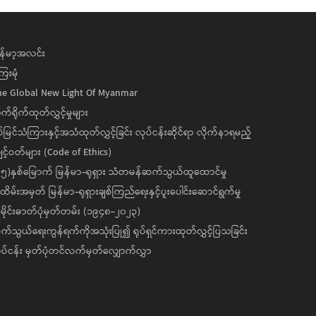
န်မာ့အလင်း
ေးမုံ
he Global New Light Of Myanmar
ုက်ရိုက်ထုတ်လွှင့်မှုများ
ပ်မြင်သံကြားနှင့်အသံထုတ်လွှင့်ခြင်း လုပ်ငန်းဆိုင်ရာ လိုက်နာရမည့်
င့်ဝတ်များ (Code of Ethics)
၅)နှစ်မြောက် မြန်မာ-ရုရှား သံတမန်ဆက်သွယ်ထူထောင်မှု
ိမ်းအမှတ် မြန်မာ-ရုရှားချစ်ကြည်ရေးနှင့်ပူးပေါင်းဆောင်ရွက်မှု
ိုင်းဓာတ်ပုံမှတ်တမ်း (၁၉၄၈-၂၀၂၃)
်သွယ်ရေးကွန်ရက်ကိုအသုံးပြု၍ ရုပ်ရှင်ကားထုတ်လွှင့်ပြသခြင်း
ပ်ငန်း မှတ်ပုံတင်လက်မှတ်လျှောက်လွှာ