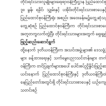
တိုင်းရင်းသားလူမျိုးများရေးရာဝန်ကြီးဌာန ပြည်ထောင်စ
ဒူး၊ မွန်၊ ရခိုင်၊ သျှမ်းနှင့် ပအိုဝ်းတိုင်းရင်းသားစ
ပြည်ထောင်စုဝန်ကြီးရုံး အစည်း အဝေးခန်းမ၌တွေ့ဆုံသ
တွေ့ဆုံစဉ် ပြည်ထောင်စုဝန်ကြီးက တိုင်းရင်းသားစာပေ
အတူတကွလက်တွဲပြီး တိုင်းရင်းသားများအတွက် ရှေးရှ
ဖြည့်ဆည်းဆောင်ရွက်
ထို့နောက် ဒုတိယဝန်ကြီးက အသင်းအဖွဲ့များ၏ ဒေသဖွံ့
များ ခန့်ထားရေးနှင့် သက်မွေးပညာသင်တန်းများ တက
ဝန်ကြီးက တင်ပြချက်များအပေါ် ပေါင်းစပ်ညှိနှိုင်းဖြ
ယင်းနောက် ပြည်ထောင်စုဝန်ကြီးနှင့် ဒုတိယဝန်ကြီးတို့
နေပြည်တော်အတွင်းရှိ တိုင်းရင်းသားစာပေနှင့် ယဉ်ကျေးမ
သတင်းစဉ်