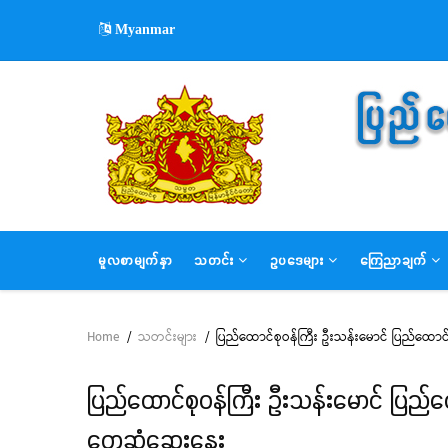
Skip
Myanmar
to
main
content
MAIN
မူလစာမျက်နှာ
သတင်း
ဥပဒေများ
ကြေညာချက်
NAVIGATION
Home
/
သတင်းများ
/
ပြည်ထောင်စုဝန်ကြီး ဦးသန်းမောင် ပြည်ထောင်စု
Breadcrumb
ပြည်ထောင်စုဝန်ကြီး ဦးသန်းမောင် ပြည်ထော
တွေ့ဆုံဆွေးနွေး