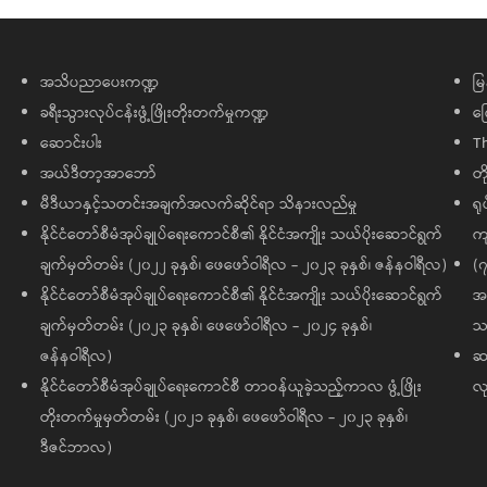
အသိပညာပေးကဏ္ဍ
မြ
ခရီးသွားလုပ်ငန်းဖွံ့ဖြိုးတိုးတက်မှုကဏ္ဍ
ကြ
ဆောင်းပါး
T
အယ်ဒီတာ့အာဘော်
တိ
မီဒီယာနှင့်သတင်းအချက်အလက်ဆိုင်ရာ သိနားလည်မှု
ရု
နိုင်ငံတော်စီမံအုပ်ချုပ်ရေးကောင်စီ၏ နိုင်ငံအကျိုး သယ်ပိုးဆောင်ရွက်
ကျ
ချက်မှတ်တမ်း (၂၀၂၂ ခုနှစ်၊ ဖေဖော်ဝါရီလ - ၂၀၂၃ ခုနှစ်၊ ဇန်နဝါရီလ)
(၇
နိုင်ငံတော်စီမံအုပ်ချုပ်ရေးကောင်စီ၏ နိုင်ငံအကျိုး သယ်ပိုးဆောင်ရွက်
အထ
ချက်မှတ်တမ်း (၂၀၂၃ ခုနှစ်၊ ဖေဖော်ဝါရီလ - ၂၀၂၄ ခုနှစ်၊
သမ
ဇန်နဝါရီလ)
ဆက
နိုင်ငံတော်စီမံအုပ်ချုပ်ရေးကောင်စီ တာဝန်ယူခဲ့သည့်ကာလ ဖွံ့ဖြိုး
လု
တိုးတက်မှုမှတ်တမ်း (၂၀၂၁ ခုနှစ်၊ ဖေဖော်ဝါရီလ - ၂၀၂၃ ခုနှစ်၊
ဒီဇင်ဘာလ)