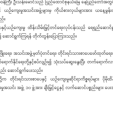
ုဝန်ကြီး ဦးသန်းမောင်သည် ပြည်ထောင်စုနယ်မြေ နေပြည်တော်အတွင်းရှိ လ
ာပေနှင့် ယဉ်ကျေးမှုအသင်းအဖွဲ့များမှ ကိုယ်စားလှယ်များအား ယနေ့မွန်းလ
ည်။
နှင့်ယဉ်ကျေးမှု ထိန်းသိမ်းမြှင့်တင်ရေးလုပ်ငန်းသည် ရေရှည်ဆော
ု၍ ဆောင်ရွက်ကြရန် တိုက်တွန်းပြောကြားသည်။
ဖြိုးရေး၊ အသင်းအဖွဲ့မှတ်ပုံတင်ရေး၊ တိုင်းရင်းသားစာပေဖော်ထု
်ရောက်နိုင်ရေးတို့နှင့်စပ်လျဉ်း၍ သုံးသပ်ဆွေးနွေးပြီး တက်ရေ
ည့်ဆည်း ဆောင်ရွက်ပေးသည်။
က တိုင်းရင်းသားစာပေနှင့် ယဉ်ကျေးမှုဆိုင်ရာကိစ္စရပ်များ ပိုမိုထိန
ှုအသင်း အဖွဲ့ ၁၀ ဖွဲ့အား ချီးမြှင့်ငွေနှင့် လက်ဆောင်ပစ္စည်းများ ပ