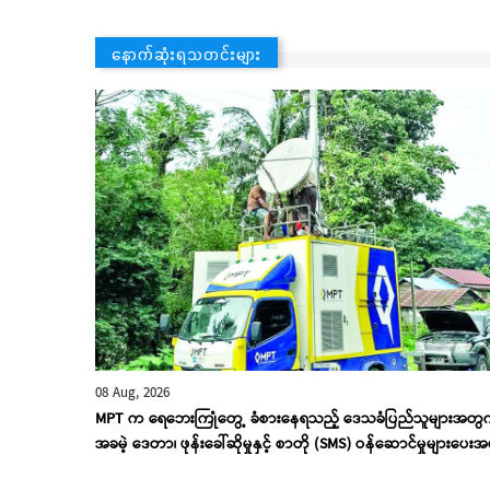
နောက်ဆုံးရသတင်းများ
08 Aug, 2026
MPT က ရေဘေးကြုံတွေ့ ခံစားနေရသည့် ဒေသခံပြည်သူများအတွ
အခမဲ့ ဒေတာ၊ ဖုန်းခေါ်ဆိုမှုနှင့် စာတို (SMS) ဝန်ဆောင်မှုများပေးအ