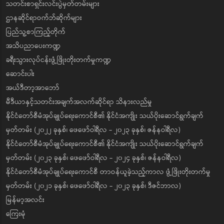
သတင်းစာရှင်းလင်းပွဲမှတ်တမ်းများ
ဌာနဆိုင်ရာဝက်ဘ်ဆိုက်များ
ပြည်သူ့စာကြည့်တိုက်
အသိပညာပေးကဏ္ဍ
ခရီးသွားလုပ်ငန်းဖွံ့ဖြိုးတိုးတက်မှုကဏ္ဍ
ဆောင်းပါး
အယ်ဒီတာ့အာဘော်
မီဒီယာနှင့်သတင်းအချက်အလက်ဆိုင်ရာ သိနားလည်မှု
နိုင်ငံတော်စီမံအုပ်ချုပ်ရေးကောင်စီ၏ နိုင်ငံအကျိုး သယ်ပိုးဆောင်ရွက်ချက်
မှတ်တမ်း (၂၀၂၂ ခုနှစ်၊ ဖေဖော်ဝါရီလ - ၂၀၂၃ ခုနှစ်၊ ဇန်နဝါရီလ)
နိုင်ငံတော်စီမံအုပ်ချုပ်ရေးကောင်စီ၏ နိုင်ငံအကျိုး သယ်ပိုးဆောင်ရွက်ချက်
မှတ်တမ်း (၂၀၂၃ ခုနှစ်၊ ဖေဖော်ဝါရီလ - ၂၀၂၄ ခုနှစ်၊ ဇန်နဝါရီလ)
နိုင်ငံတော်စီမံအုပ်ချုပ်ရေးကောင်စီ တာဝန်ယူခဲ့သည့်ကာလ ဖွံ့ဖြိုးတိုးတက်မှု
မှတ်တမ်း (၂၀၂၁ ခုနှစ်၊ ဖေဖော်ဝါရီလ - ၂၀၂၃ ခုနှစ်၊ ဒီဇင်ဘာလ)
မြန်မာ့အလင်း
ကြေးမုံ