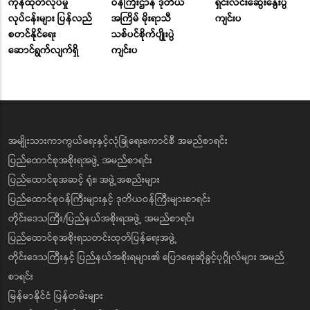
ကုန်ထုတ်လုပ်မှု
ဝန်ကြီးဌာန ဒုတိယ
ရှင်းလင်းဆွေးနွေးပွဲ
လုပ်ငန်းများ ပြန်လည်
အကြိမ် မိုးရာသီ
ကျင်းပ
စတင်နိုင်ရေး
သစ်ပင်စိုက်ပျိုးပွဲ
ဆောင်ရွက်လျက်ရှိ
ကျင်းပ
အမျိုးသားကာကွယ်ရေးနှင့်လုံခြုံရေးကောင်စီ အမည်စာရင်း
ပြည်ထောင်စုအစိုးရအဖွဲ့ အမည်စာရင်း
ပြည်ထောင်စုအဆင့် ရုံး၊ အဖွဲ့အစည်းများ
ပြည်ထောင်စုဝန်ကြီးများနှင့် ဒုတိယဝန်ကြီးများစာရင်း
တိုင်းဒေသကြီး/ပြည်နယ်အစိုးရအဖွဲ့ အမည်စာရင်း
ပြည်ထောင်စုအစိုးရသတင်းထုတ်ပြန်ရေးအဖွဲ့
တိုင်းဒေသကြီးနှင့် ပြည်နယ်အစိုးရများ၏ ပြောရေးဆိုခွင့်ပုဂ္ဂိုလ်များ အမည်
စာရင်း
မြန်မာနိုင်ငံ ပြန်တမ်းများ