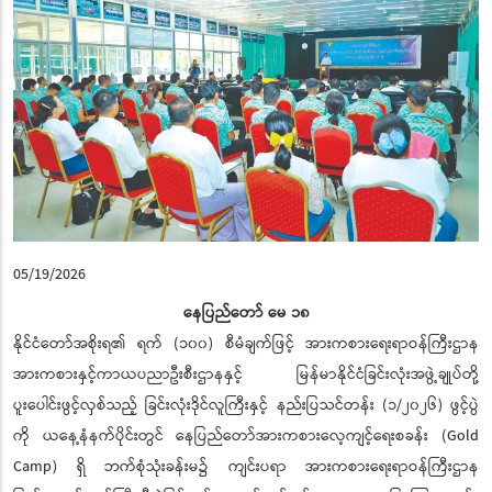
05/19/2026
နေပြည်တော် မေ ၁၈
နိုင်ငံတော်အစိုးရ၏ ရက် (၁၀၀) စီမံချက်ဖြင့် အားကစားရေးရာဝန်ကြီးဌာန
အားကစားနှင့်ကာယပညာဦးစီးဌာနနှင့် မြန်မာနိုင်ငံခြင်းလုံးအဖွဲ့ချုပ်တို့
ပူးပေါင်းဖွင့်လှစ်သည့် ခြင်းလုံးဒိုင်လူကြီးနှင့် နည်းပြသင်တန်း (၁/၂၀၂၆) ဖွင့်ပွဲ
ကို ယနေ့နံနက်ပိုင်းတွင် နေပြည်တော်အားကစားလေ့ကျင့်ရေးစခန်း (Gold
Camp) ရှိ ဘက်စုံသုံးခန်းမ၌ ကျင်းပရာ အားကစားရေးရာဝန်ကြီးဌာန