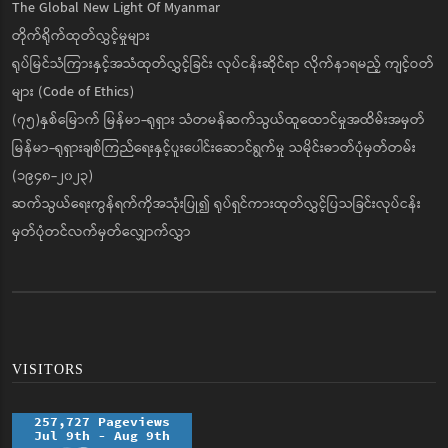
The Global New Light Of Myanmar
တိုက်ရိုက်ထုတ်လွှင့်မှုများ
ရုပ်မြင်သံကြားနှင့်အသံထုတ်လွှင့်ခြင်း လုပ်ငန်းဆိုင်ရာ လိုက်နာရမည့် ကျင့်ဝတ်
များ (Code of Ethics)
(၇၅)နှစ်မြောက် မြန်မာ-ရုရှား သံတမန်ဆက်သွယ်ထူထောင်မှုအထိမ်းအမှတ်
မြန်မာ-ရုရှားချစ်ကြည်ရေးနှင့်ပူးပေါင်းဆောင်ရွက်မှု သမိုင်းဓာတ်ပုံမှတ်တမ်း
(၁၉၄၈-၂၀၂၃)
ဆက်သွယ်ရေးကွန်ရက်ကိုအသုံးပြု၍ ရုပ်ရှင်ကားထုတ်လွှင့်ပြသခြင်းလုပ်ငန်း
မှတ်ပုံတင်လက်မှတ်လျှောက်လွှာ
VISITORS