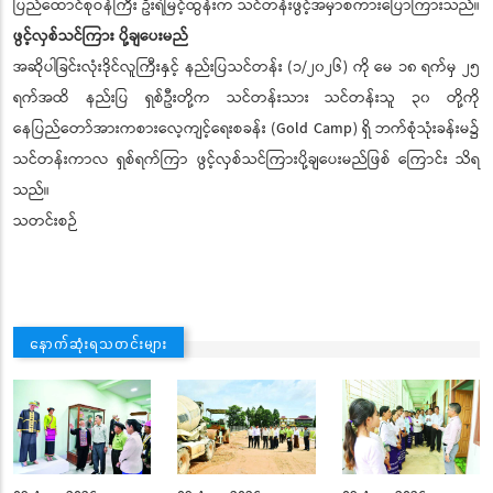
ပြည်ထောင်စုဝန်ကြီး ဦးရဲမြင့်ထွန်းက သင်တန်းဖွင့်အမှာစကားပြောကြားသည်။
ဖွင့်လှစ်သင်ကြား ပို့ချပေးမည်
အဆိုပါခြင်းလုံးဒိုင်လူကြီးနှင့် နည်းပြသင်တန်း (၁/၂၀၂၆) ကို မေ ၁၈ ရက်မှ ၂၅
ရက်အထိ နည်းပြ ရှစ်ဦးတို့က သင်တန်းသား သင်တန်းသူ ၃၀ တို့ကို
နေပြည်တော်အားကစားလေ့ကျင့်ရေးစခန်း (Gold Camp) ရှိ ဘက်စုံသုံးခန်းမ၌
သင်တန်းကာလ ရှစ်ရက်ကြာ ဖွင့်လှစ်သင်ကြားပို့ချပေးမည်ဖြစ် ကြောင်း သိရ
သည်။
သတင်းစဉ်
နောက်ဆုံးရသတင်းများ