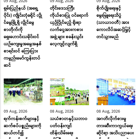
09 Aug, 2026
09 Aug, 2026
09 Aug, 2026
ရှမ်းပြည်နယ် (အရှေ့
တိုင်းဒေသကြီး
စိုက်ပျိုးရေးနှင့်
ပိုင်း) ကျိုင်းတုံခရိုင် လွို
ကိုယ်စားပြု ဝင်ရောက်
မွေးမြူရေးသိပ္ပံ
င်မွေမြို့ရှိ လွိုင်မွေ
ယှဉ်ပြိုင်မည့် ရိုးရာ
(သာယာဝတီ) အား
စာတိုက်ကို
လက်ဝှေ့အားကစား
ကောလိပ်အဆင့်မြှင့်
ရှေးဟောင်းသမိုင်းဝင်
အဖွဲ့များ စခန်းသွင်း
တင်သွားမည်
ယဉ်ကျေးမှုအမွေအနှစ်
လေ့ကျင့်လျက်ရှိ
စာရင်းဝင် ကြေးပြား
ကမ္ပည်းမော်ကွန်းတပ်
ဆင်
09 Aug, 2026
08 Aug, 2026
08 Aug, 2026
ရက်ကန်းစက်များနှင့်
သယံဇာတနှင့်သဘာဝ
အဂတိလိုက်စားမှု
ဆက်စပ်ပစ္စည်းများကို
ပတ်ဝန်းကျင်
တားဆီးကာကွယ်ရေး
ဆယ်တင်၍
ထိန်းသိမ်းရေး
ဆိုင်ရာ အသိပညာပေး