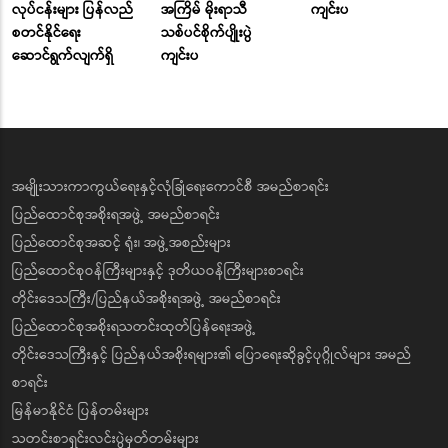
လုပ်ငန်းများ ပြန်လည်
အကြိမ် မိုးရာသီ
ကျင်းပ
စတင်နိုင်ရေး
သစ်ပင်စိုက်ပျိုးပွဲ
ဆောင်ရွက်လျက်ရှိ
ကျင်းပ
အမျိုးသားကာကွယ်ရေးနှင့်လုံခြုံရေးကောင်စီ အမည်စာရင်း
ပြည်ထောင်စုအစိုးရအဖွဲ့ အမည်စာရင်း
ပြည်ထောင်စုအဆင့် ရုံး၊ အဖွဲ့အစည်းများ
ပြည်ထောင်စုဝန်ကြီးများနှင့် ဒုတိယဝန်ကြီးများစာရင်း
တိုင်းဒေသကြီး/ပြည်နယ်အစိုးရအဖွဲ့ အမည်စာရင်း
ပြည်ထောင်စုအစိုးရသတင်းထုတ်ပြန်ရေးအဖွဲ့
တိုင်းဒေသကြီးနှင့် ပြည်နယ်အစိုးရများ၏ ပြောရေးဆိုခွင့်ပုဂ္ဂိုလ်များ အမည်
စာရင်း
မြန်မာနိုင်ငံ ပြန်တမ်းများ
သတင်းစာရှင်းလင်းပွဲမှတ်တမ်းများ