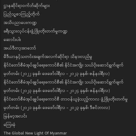
ဌာနဆိုင်ရာဝက်ဘ်ဆိုက်များ
ပြည်သူ့စာကြည့်တိုက်
အသိပညာပေးကဏ္ဍ
ခရီးသွားလုပ်ငန်းဖွံ့ဖြိုးတိုးတက်မှုကဏ္ဍ
ဆောင်းပါး
အယ်ဒီတာ့အာဘော်
မီဒီယာနှင့်သတင်းအချက်အလက်ဆိုင်ရာ သိနားလည်မှု
နိုင်ငံတော်စီမံအုပ်ချုပ်ရေးကောင်စီ၏ နိုင်ငံအကျိုး သယ်ပိုးဆောင်ရွက်ချက်
မှတ်တမ်း (၂၀၂၂ ခုနှစ်၊ ဖေဖော်ဝါရီလ - ၂၀၂၃ ခုနှစ်၊ ဇန်နဝါရီလ)
နိုင်ငံတော်စီမံအုပ်ချုပ်ရေးကောင်စီ၏ နိုင်ငံအကျိုး သယ်ပိုးဆောင်ရွက်ချက်
မှတ်တမ်း (၂၀၂၃ ခုနှစ်၊ ဖေဖော်ဝါရီလ - ၂၀၂၄ ခုနှစ်၊ ဇန်နဝါရီလ)
နိုင်ငံတော်စီမံအုပ်ချုပ်ရေးကောင်စီ တာဝန်ယူခဲ့သည့်ကာလ ဖွံ့ဖြိုးတိုးတက်မှု
မှတ်တမ်း (၂၀၂၁ ခုနှစ်၊ ဖေဖော်ဝါရီလ - ၂၀၂၃ ခုနှစ်၊ ဒီဇင်ဘာလ)
မြန်မာ့အလင်း
ကြေးမုံ
The Global New Light Of Myanmar