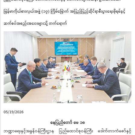
မြန်မာကိုယ်စားလှယ်အဖွဲ့ (၁၇) ကြိမ်မြောက် အပြည်ပြည်ဆိုင်ရာစီးပွားရေးဖိုရမ်နှင့်
ဆက်စပ်အစည်းအဝေးများသို့ တက်ရောက်
05/19/2026
နေပြည်တော် မေ ၁၈
ဘဏ္ဍာရေးနှင့်အခွန်ဝန်ကြီးဌာန ပြည်ထောင်စုဝန်ကြီး ဒေါက်တာကံဇော်နှင့်