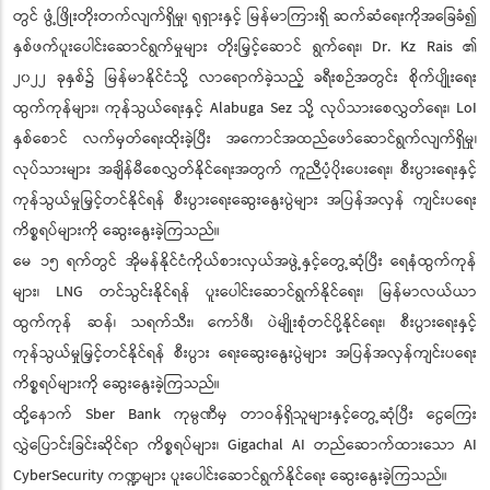
တွင် ဖွံ့ဖြိုးတိုးတက်လျက်ရှိမှု၊ ရုရှားနှင့် မြန်မာကြားရှိ ဆက်ဆံရေးကိုအခြေခံ၍
နှစ်ဖက်ပူးပေါင်းဆောင်ရွက်မှုများ တိုးမြှင့်ဆောင် ရွက်ရေး၊ Dr. Kz Rais ၏
၂၀၂၂ ခုနှစ်၌ မြန်မာနိုင်ငံသို့ လာရောက်ခဲ့သည့် ခရီးစဉ်အတွင်း စိုက်ပျိုးရေး
ထွက်ကုန်များ၊ ကုန်သွယ်ရေးနှင့် Alabuga Sez သို့ လုပ်သားစေလွှတ်ရေး၊ LoI
နှစ်စောင် လက်မှတ်ရေးထိုးခဲ့ပြီး အကောင်အထည်ဖော်ဆောင်ရွက်လျက်ရှိမှု၊
လုပ်သားများ အချိန်မီစေလွှတ်နိုင်ရေးအတွက် ကူညီပံ့ပိုးပေးရေး၊ စီးပွားရေးနှင့်
ကုန်သွယ်မှုမြှင့်တင်နိုင်ရန် စီးပွားရေးဆွေးနွေးပွဲများ အပြန်အလှန် ကျင်းပရေး
ကိစ္စရပ်များကို ဆွေးနွေးခဲ့ကြသည်။
မေ ၁၅ ရက်တွင် အိုမန်နိုင်ငံကိုယ်စားလှယ်အဖွဲ့နှင့်တွေ့ဆုံပြီး ရေနံထွက်ကုန်
များ၊ LNG တင်သွင်းနိုင်ရန် ပူးပေါင်းဆောင်ရွက်နိုင်ရေး၊ မြန်မာလယ်ယာ
ထွက်ကုန် ဆန်၊ သရက်သီး၊ ကော်ဖီ၊ ပဲမျိုးစုံတင်ပို့နိုင်ရေး၊ စီးပွားရေးနှင့်
ကုန်သွယ်မှုမြှင့်တင်နိုင်ရန် စီးပွား ရေးဆွေးနွေးပွဲများ အပြန်အလှန်ကျင်းပရေး
ကိစ္စရပ်များကို ဆွေးနွေးခဲ့ကြသည်။
ထို့နောက် Sber Bank ကုမ္ပဏီမှ တာဝန်ရှိသူများနှင့်တွေ့ဆုံပြီး ငွေကြေး
လွှဲပြောင်းခြင်းဆိုင်ရာ ကိစ္စရပ်များ၊ Gigachal AI တည်ဆောက်ထားသော AI
CyberSecurity ကဏ္ဍများ ပူးပေါင်းဆောင်ရွက်နိုင်ရေး ဆွေးနွေးခဲ့ကြသည်။