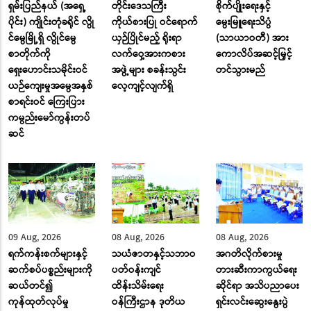
ရှမ်းပြည်နယ် (အရှေ့
တိုင်းဒေသကြီး
စိုက်ပျိုးရေးနှင့်
ပိုင်း) ကျိုင်းတုံခရိုင် လွို
ကိုယ်စားပြု ဝင်ရောက်
မွေးမြူရေးသိပ္ပံ
င်မွေမြို့ရှိ လွိုင်မွေ
ယှဉ်ပြိုင်မည့် ရိုးရာ
(သာယာဝတီ) အား
စာတိုက်ကို
လက်ဝှေ့အားကစား
ကောလိပ်အဆင့်မြှင့်
ရှေးဟောင်းသမိုင်းဝင်
အဖွဲ့များ စခန်းသွင်း
တင်သွားမည်
ယဉ်ကျေးမှုအမွေအနှစ်
လေ့ကျင့်လျက်ရှိ
စာရင်းဝင် ကြေးပြား
ကမ္ပည်းမော်ကွန်းတပ်
ဆင်
09 Aug, 2026
08 Aug, 2026
08 Aug, 2026
ရက်ကန်းစက်များနှင့်
သယံဇာတနှင့်သဘာဝ
အဂတိလိုက်စားမှု
ဆက်စပ်ပစ္စည်းများကို
ပတ်ဝန်းကျင်
တားဆီးကာကွယ်ရေး
ဆယ်တင်၍
ထိန်းသိမ်းရေး
ဆိုင်ရာ အသိပညာပေး
ကုန်ထုတ်လုပ်မှု
ဝန်ကြီးဌာန ဒုတိယ
ရှင်းလင်းဆွေးနွေးပွဲ