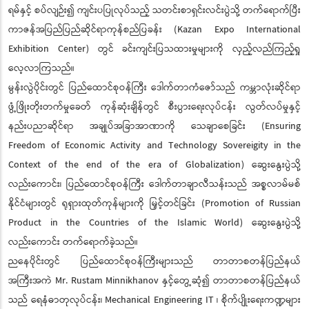
ရမ်နှင့် စပ်လျဉ်း၍ ကျင်းပပြုလုပ်သည့် သတင်းစာရှင်းလင်းပွဲသို့ တက်ရောက်ပြီး
ကာဇန်အပြည်ပြည်ဆိုင်ရာကုန်စည်ပြခန်း (Kazan Expo International
Exhibition Center) တွင် ခင်းကျင်းပြသထားမှုများကို လှည့်လည်ကြည့်ရှု
လေ့လာကြသည်။
မွန်းလွဲပိုင်းတွင် ပြည်ထောင်စုဝန်ကြီး ဒေါက်တာကံဇော်သည် ကမ္ဘာလုံးဆိုင်ရာ
ဖွံ့ဖြိုးတိုးတက်မှုခေတ် ကုန်ဆုံးချိန်တွင် စီးပွားရေးလုပ်ငန်း လွတ်လပ်မှုနှင့်
နည်းပညာဆိုင်ရာ အချုပ်အခြာအာဏာကို သေချာစေခြင်း (Ensuring
Freedom of Economic Activity and Technology Sovereigity in the
Context of the end of the era of Globalization) ဆွေးနွေးပွဲသို့
လည်းကောင်း၊ ပြည်ထောင်စုဝန်ကြီး ဒေါက်တာချာလီသန်းသည် အစ္စလာမ်မစ်
နိုင်ငံများတွင် ရုရှားထုတ်ကုန်များကို မြှင့်တင်ခြင်း (Promotion of Russian
Product in the Countries of the Islamic World) ဆွေးနွေးပွဲသို့
လည်းကောင်း တက်ရောက်ခဲ့သည်။
ညနေပိုင်းတွင် ပြည်ထောင်စုဝန်ကြီးများသည် တာတာစတန်ပြည်နယ်
အကြီးအကဲ Mr. Rustam Minnikhanov နှင့်တွေ့ဆုံ၍ တာတာစတန်ပြည်နယ်
သည် ရေနံဓာတုလုပ်ငန်း၊ Mechanical Engineering IT ၊ စိုက်ပျိုးရေးကဏ္ဍများ