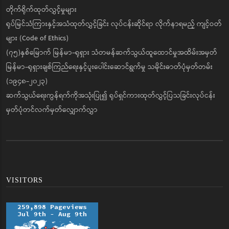
တိုက်ရိုက်ထုတ်လွှင့်မှုများ
ရုပ်မြင်သံကြားနှင့်အသံထုတ်လွှင့်ခြင်း လုပ်ငန်းဆိုင်ရာ လိုက်နာရမည့် ကျင့်ဝတ်
များ (Code of Ethics)
(၇၅)နှစ်မြောက် မြန်မာ-ရုရှား သံတမန်ဆက်သွယ်ထူထောင်မှုအထိမ်းအမှတ်
မြန်မာ-ရုရှားချစ်ကြည်ရေးနှင့်ပူးပေါင်းဆောင်ရွက်မှု သမိုင်းဓာတ်ပုံမှတ်တမ်း
(၁၉၄၈-၂၀၂၃)
ဆက်သွယ်ရေးကွန်ရက်ကိုအသုံးပြု၍ ရုပ်ရှင်ကားထုတ်လွှင့်ပြသခြင်းလုပ်ငန်း
မှတ်ပုံတင်လက်မှတ်လျှောက်လွှာ
VISITORS