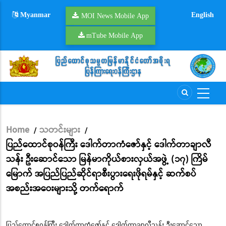
Skip
Myanmar
English
to
MOI News Mobile App
main
mTube Mobile App
content
Home
သတင်းများ
/
/
Breadcrumb
ပြည်ထောင်စုဝန်ကြီး ဒေါက်တာကံဇော်နှင့် ဒေါက်တာချာလီ
သန်း ဦးဆောင်သော မြန်မာကိုယ်စားလှယ်အဖွဲ့ (၁၇) ကြိမ်
မြောက် အပြည်ပြည်ဆိုင်ရာစီးပွားရေးဖိုရမ်နှင့် ဆက်စပ်
အစည်းအဝေးများသို့ တက်ရောက်
ပြည်ထောင်စုဝန်ကြီး ဒေါက်တာကံဇော်နှင့် ဒေါက်တာချာလီသန်း ဦးဆောင်သော