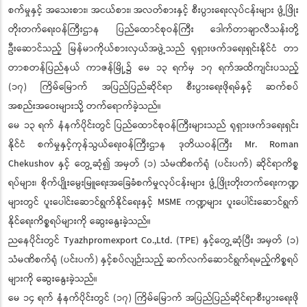
စက်မှုနှင့် အသေးစား၊ အငယ်စား၊ အလတ်စားနှင့် စီးပွားရေးလုပ်ငန်းများ ဖွံ့ဖြိုး
တိုးတက်ရေးဝန်ကြီးဌာန ပြည်ထောင်စုဝန်ကြီး ဒေါက်တာချာလီသန်းတို့
ဦးဆောင်သည့် မြန်မာကိုယ်စားလှယ်အဖွဲ့သည် ရုရှားဖက်ဒရေးရှင်းနိုင်ငံ တာ
တာစတန်ပြည်နယ် ကာဇန်မြို့၌ မေ ၁၃ ရက်မှ ၁၇ ရက်အထိကျင်းပသည့်
(၁၇) ကြိမ်မြောက် အပြည်ပြည်ဆိုင်ရာ စီးပွားရေးဖိုရမ်နှင့် ဆက်စပ်
အစည်းအဝေးများသို့ တက်ရောက်ခဲ့သည်။
မေ ၁၃ ရက် နံနက်ပိုင်းတွင် ပြည်ထောင်စုဝန်ကြီးများသည် ရုရှားဖက်ဒရေးရှင်း
နိုင်ငံ စက်မှုနှင့်ကုန်သွယ်ရေးဝန်ကြီးဌာန ဒုတိယဝန်ကြီး Mr. Roman
Chekushov နှင့် တွေ့ဆုံ၍ အမှတ် (၁) သံမဏိစက်ရုံ (ပင်းပက်) ဆိုင်ရာကိစ္စ
ရပ်များ၊ စိုက်ပျိုးမွေးမြူရေးအခြေခံစက်မှုလုပ်ငန်းများ ဖွံ့ဖြိုးတိုးတက်ရေးကဏ္ဍ
များတွင် ပူးပေါင်းဆောင်ရွက်နိုင်ရေးနှင့် MSME ကဏ္ဍများ ပူးပေါင်းဆောင်ရွက်
နိုင်ရေးကိစ္စရပ်များကို ဆွေးနွေးခဲ့သည်။
ညနေပိုင်းတွင် Tyazhpromexport Co.,Ltd. (TPE) နှင့်တွေ့ဆုံပြီး အမှတ် (၁)
သံမဏိစက်ရုံ (ပင်းပက်) နှင့်စပ်လျဉ်းသည့် ဆက်လက်ဆောင်ရွက်ရမည့်ကိစ္စရပ်
များကို ဆွေးနွေးခဲ့သည်။
မေ ၁၄ ရက် နံနက်ပိုင်းတွင် (၁၇) ကြိမ်မြောက် အပြည်ပြည်ဆိုင်ရာစီးပွားရေးဖို