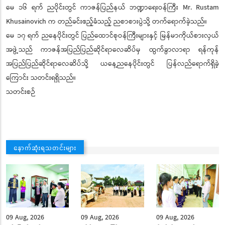
မေ ၁၆ ရက် ညပိုင်းတွင် ကာဇန်ပြည်နယ် ဘဏ္ဍာရေးဝန်ကြီး Mr. Rustam
Khusainovich က တည်ခင်းဧည့်ခံသည့် ညစာစားပွဲသို့ တက်ရောက်ခဲ့သည်။
မေ ၁၇ ရက် ညနေပိုင်းတွင် ပြည်ထောင်စုဝန်ကြီးများနှင့် မြန်မာကိုယ်စားလှယ်
အဖွဲ့သည် ကာဇန်အပြည်ပြည်ဆိုင်ရာလေဆိပ်မှ ထွက်ခွာလာရာ ရန်ကုန်
အပြည်ပြည်ဆိုင်ရာလေဆိပ်သို့ ယနေ့ညနေပိုင်းတွင် ပြန်လည်ရောက်ရှိခဲ့
ကြောင်း သတင်းရရှိသည်။
သတင်းစဉ်
နောက်ဆုံးရသတင်းများ
09 Aug, 2026
09 Aug, 2026
09 Aug, 2026