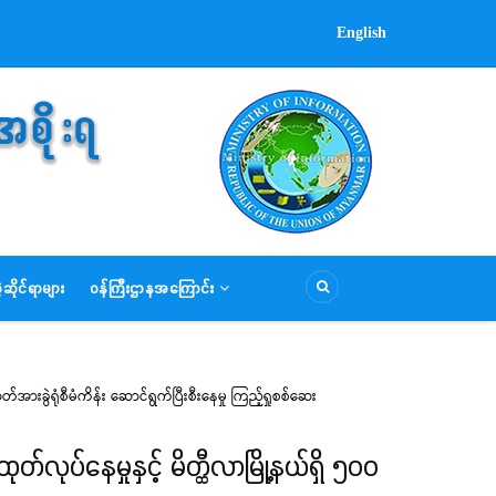
English
ဆိုင်ရာများ
ဝန်ကြီးဌာနအကြောင်း
ားခွဲရုံစီမံကိန်း ဆောင်ရွက်ပြီးစီးနေမှု ကြည့်ရှုစစ်ဆေး
လုပ်နေမှုနှင့် မိတ္ထီလာမြို့နယ်ရှိ ၅၀၀