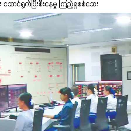
း ဆောင်ရွက်ပြီးစီးနေမှု ကြည့်ရှုစစ်ဆေး