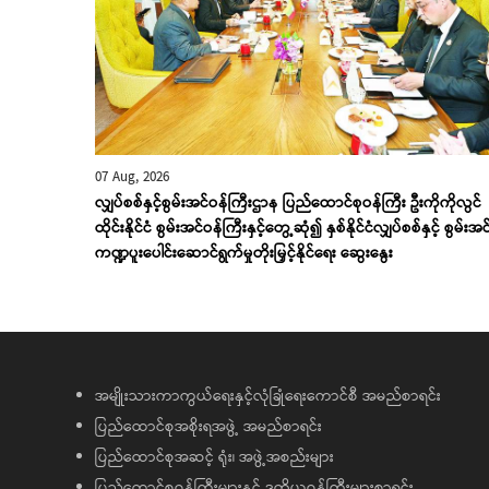
07 Aug, 2026
လျှပ်စစ်နှင့်စွမ်းအင်ဝန်ကြီးဌာန ပြည်ထောင်စုဝန်ကြီး ဦးကိုကိုလွင်
ထိုင်းနိုင်ငံ စွမ်းအင်ဝန်ကြီးနှင့်တွေ့ဆုံ၍ နှစ်နိုင်ငံလျှပ်စစ်နှင့် စွမ်းအင
ကဏ္ဍပူးပေါင်းဆောင်ရွက်မှုတိုးမြှင့်နိုင်ရေး ဆွေးနွေး
အမျိုးသားကာကွယ်ရေးနှင့်လုံခြုံရေးကောင်စီ အမည်စာရင်း
ပြည်ထောင်စုအစိုးရအဖွဲ့ အမည်စာရင်း
ပြည်ထောင်စုအဆင့် ရုံး၊ အဖွဲ့အစည်းများ
ပြည်ထောင်စုဝန်ကြီးများနှင့် ဒုတိယဝန်ကြီးများစာရင်း