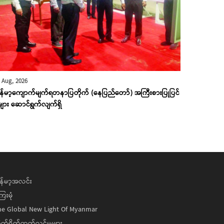
 Aug, 2026
ြန်မာ့ကျောက်မျက်ရတနာပြတိုက် (နေပြည်တော်) အကြီးစားပြုပြင်
ုများ ဆောင်ရွက်လျက်ရှိ
န်မာ့အလင်း
ေးမုံ
he Global New Light Of Myanmar
ုက်ရိုက်ထုတ်လွှင့်မှုများ