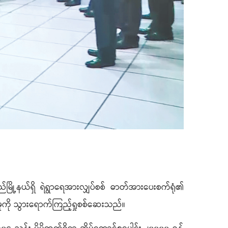
မြို့နယ်ရှိ ရဲရွာရေအားလျှပ်စစ် ဓာတ်အားပေးစက်ရုံ၏
နေမှုကို သွားရောက်ကြည့်ရှုစစ်ဆေးသည်။