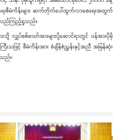
၄ သန်း ပိုမိုထွက်ရှိရာ အိမ်ထောင်စုပေါင်း ၂၀၀၀၀ ခန့်
ုတ်လုပ်ရေးစီမံကိန်းများ ဆက်တိုက်ပေါ်ထွက်လာစေရေးအတွက်
့်လည်ကြည့်ရှုသည်။
းသို့ လျှပ်စစ်ဓာတ်အားများပို့ဆောင်ရာတွင် ဝန်အားပိုမို
ြင့် စီမံကိန်းအား စံချိန်စံညွှန်းနှင့်အညီ အမြန်ဆုံး
ိရသည်။