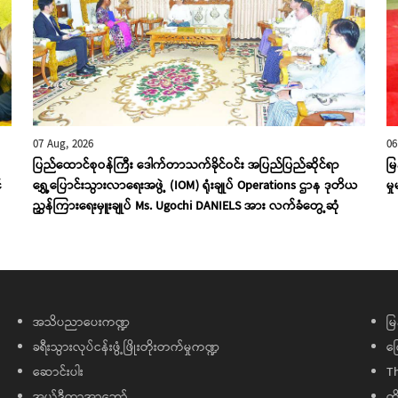
07 Aug, 2026
06
ပြည်ထောင်စုဝန်ကြီး ဒေါက်တာသက်ခိုင်ဝင်း အပြည်ပြည်ဆိုင်ရာ
မ
်
ရွှေ့ပြောင်းသွားလာရေးအဖွဲ့ (IOM) ရုံးချုပ် Operations ဌာန ဒုတိယ
မှ
ညွှန်ကြားရေးမှူးချုပ် Ms. Ugochi DANIELS အား လက်ခံတွေ့ဆုံ
အသိပညာပေးကဏ္ဍ
မြ
ခရီးသွားလုပ်ငန်းဖွံ့ဖြိုးတိုးတက်မှုကဏ္ဍ
ကြ
ဆောင်းပါး
T
အယ်ဒီတာ့အာဘော်
တိ