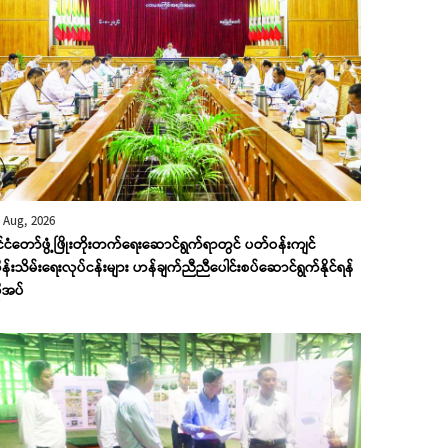
 Aug, 2026
ုင်ငံတော်ဖွံ့ဖြိုးတိုးတက်ရေးဆောင်ရွက်ရာတွင် ပတ်ဝန်းကျင်
န်းသိမ်းရေးလုပ်ငန်းများ ဟန်ချက်ညီညီပေါင်းစပ်ဆောင်ရွက်နိုင်ရန်
ုအပ်