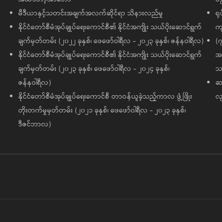
မီဒီယာနှင့်သတင်းအချက်အလက်ဆိုင်ရာ သိနားလည်မှု
ရု
နိုင်ငံတော်စီမံအုပ်ချုပ်ရေးကောင်စီ၏ နိုင်ငံအကျိုး သယ်ပိုးဆောင်ရွက်
ကျ
ချက်မှတ်တမ်း (၂၀၂၂ ခုနှစ်၊ ဖေဖော်ဝါရီလ - ၂၀၂၃ ခုနှစ်၊ ဇန်နဝါရီလ)
(၇
နိုင်ငံတော်စီမံအုပ်ချုပ်ရေးကောင်စီ၏ နိုင်ငံအကျိုး သယ်ပိုးဆောင်ရွက်
အထ
ချက်မှတ်တမ်း (၂၀၂၃ ခုနှစ်၊ ဖေဖော်ဝါရီလ - ၂၀၂၄ ခုနှစ်၊
သမ
ဇန်နဝါရီလ)
ဆက
နိုင်ငံတော်စီမံအုပ်ချုပ်ရေးကောင်စီ တာဝန်ယူခဲ့သည့်ကာလ ဖွံ့ဖြိုး
လု
တိုးတက်မှုမှတ်တမ်း (၂၀၂၁ ခုနှစ်၊ ဖေဖော်ဝါရီလ - ၂၀၂၃ ခုနှစ်၊
ဒီဇင်ဘာလ)