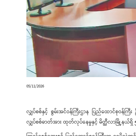
05/11/2026
လျှပ်စစ်နှင့် စွမ်းအင်ဝန်ကြီးဌာန ပြည်ထောင်စုဝန်
လျှပ်စစ်ဓာတ်အား ထုတ်လုပ်နေမှုနှင့် မိတ္ထီလာမြို့နယ်ရ