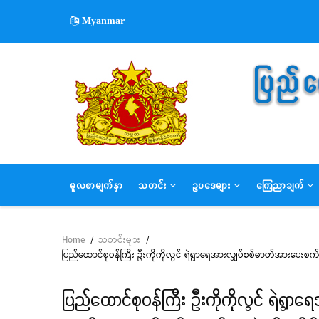
Skip
Myanmar
to
main
content
MAIN
မူလစာမျက်နှာ
သတင်း
ဥပဒေများ
ကြေညာချက်
NAVIGATION
Home
/
သတင်းများ
/
Breadcrumb
ပြည်ထောင်စုဝန်ကြီး ဦးကိုကိုလွင် ရဲရွာရေအားလျှပ်စစ်ဓာတ်အားပေးစက်ရုံ
ပြည်ထောင်စုဝန်ကြီး ဦးကိုကိုလွင် ရဲရွာရေ