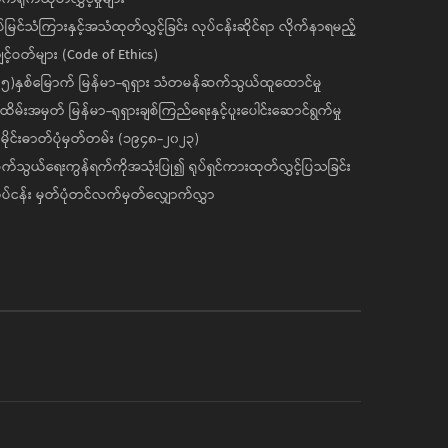
ပ်မြင်သံကြားနှင့်အသံထုတ်လွှင့်ခြင်း လုပ်ငန်းဆိုင်ရာ လိုက်နာရမည့်
င့်ဝတ်များ (Code of Ethics)
၅)နှစ်မြောက် မြန်မာ-ရုရှား သံတမန်ဆက်သွယ်ထူထောင်မှု
ိမ်းအမှတ် မြန်မာ-ရုရှားချစ်ကြည်ရေးနှင့်ပူးပေါင်းဆောင်ရွက်မှု
ိုင်းဓာတ်ပုံမှတ်တမ်း (၁၉၄၈-၂၀၂၃)
်သွယ်ရေးကွန်ရက်ကိုအသုံးပြု၍ ရုပ်ရှင်ကားထုတ်လွှင့်ပြသခြင်း
ပ်ငန်း မှတ်ပုံတင်လက်မှတ်လျှောက်လွှာ