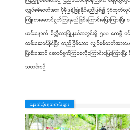
ကြည့်ရှုစစ်ဆေးစဉ် ပြည်ထောင်စုဝန်ကြီးက ရေပိုလွှဲတွင
လျှပ်စစ်ဓာတ်အား ပိုမိုဖြန့်ဖြူးနိုင်မည်ဖြစ်၍ ပုံစံထ
ကြိုးစားဆောင်ရွက်ကြရမည်ဖြစ်ကြောင်းပြောကြားပြီး စ
ယင်းနောက် မိတ္ထီလာမြို့နယ်အတွင်းရှိ ၅၀၀ ကေဗွီ ပင်မဓာ
ထမ်းဆောင်နိုင်ပြီး တည်ငြိမ်သော လျှပ်စစ်ဓာတ်အားပေးပ
ပြီးစီးအောင် ဆောင်ရွက်ကြစေလိုကြောင်းပြောကြားပြီး 
သတင်းစဉ်
နောက်ဆုံးရသတင်းများ