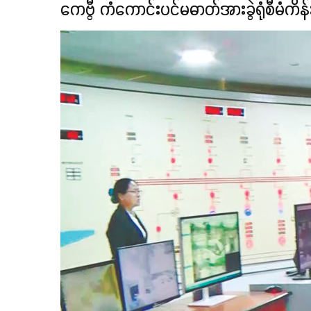
ကေဗွီ ကံကောင်းပင်မဓာတ်အားခွဲရုံစီမံကိန်