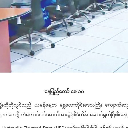
နေပြည်တော် မေ ၁၀
ကြီး ဦးကိုကိုလွင်သည် ယမန်နေ့က မန္တလေးတိုင်းဒေသကြီး ကျောက်ဆည်
ှိ ၅၀၀ ကေဗွီ ကံကောင်းပင်မဓာတ်အားခွဲရုံစီမံကိန်း ဆောင်ရွက်ပြီးစီး