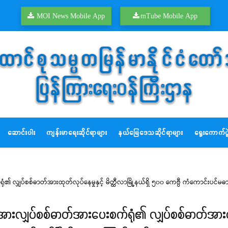
MOI News Mobile App
mTube Mobile App
ဆောင်းပါး
ကျန်းမာရေးဆိုင်ရာများ
နယ်မြေဒေသဆိုင်ရာများ
ရွေးကောက်ပွဲ
၏ လျှပ်စစ်ဓာတ်အားထုတ်လုပ်နေမှုနှင့် မိတ္ထီလာမြို့နယ်ရှိ ၅၀၀ ကေဗွီ ကံကောင်းပင်မဓာတ်အ
အားလျှပ်စစ်ဓာတ်အားပေးစက်ရုံ၏ လျှပ်စစ်ဓာတ်အားထုတ်