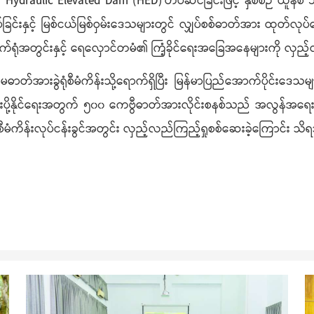
် Hydraulic Elevated Dam (HED) တပ်ဆင်ခြင်းဖြင့် နှစ်စဉ် ယူနစ် ၁၀
ုတ်လုပ်ခြင်းနှင့် မြစ်ငယ်မြစ်ဝှမ်းဒေသများတွင် လျှပ်စစ်ဓာတ်အား ထ
က်ရုံအတွင်းနှင့် ရေလှောင်တမံ၏ ကြံ့ခိုင်ရေးအခြေအနေများကို လှည
တ်အားခွဲရုံစီမံကိန်းသို့ရောက်ရှိပြီး မြန်မာပြည်အောက်ပိုင်းဒေသမျာ
ို့နိုင်ရေးအတွက် ၅၀၀ ကေဗွီဓာတ်အားလိုင်းစနစ်သည် အလွန်အရေးကြီးသဖ
စီမံကိန်းလုပ်ငန်းခွင်အတွင်း လှည့်လည်ကြည့်ရှုစစ်ဆေးခဲ့ကြောင်း သ