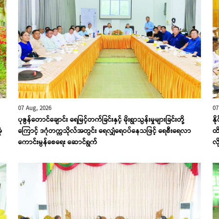
07 Aug, 2026
07
ပုဇွန်တောင်ချောင်း ရေမြင့်တက်ခြင်းနှင့် မိုးရွာသွန်းမှုများခြင်းတို့
နိ
ံ
ကြောင့် ဒဂုံတက္ကသိုလ်အတွင်း ရေလျှံရေဝပ်နေသဖြင့် ရေစီးရေလာ
ထိ
ကောင်းမွန်စေရေး ဆောင်ရွက်
လိ