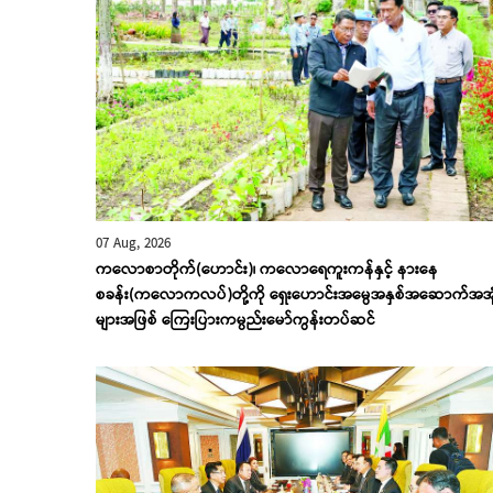
07 Aug, 2026
ကလောစာတိုက်(ဟောင်း)၊ ကလောရေကူးကန်နှင့် နားနေ
စခန်း(ကလောကလပ်)တို့ကို ရှေးဟောင်းအမွေအနှစ်အဆောက်အအု
များအဖြစ် ကြေးပြားကမ္ပည်းမော်ကွန်းတပ်ဆင်