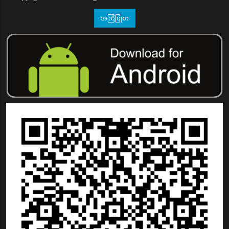
အကြံပြုစာ