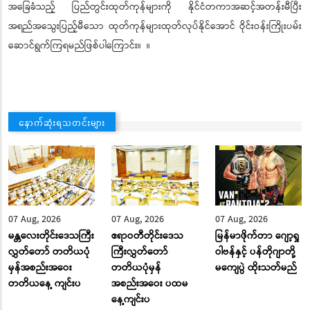
အခြေခံသည့် ပြည်တွင်းထုတ်ကုန်များကို နိုင်ငံတကာအဆင့်အတန်းမီပြီး
အရည်အသွေးပြည့်မီသော ထုတ်ကုန်များထုတ်လုပ်နိုင်အောင် ဝိုင်းဝန်းကြိုးပမ်း
ဆောင်ရွက်ကြရမည်ဖြစ်ပါကြောင်း။ ။
နောက်ဆုံးရသတင်းများ
07 Aug, 2026
07 Aug, 2026
07 Aug, 2026
မန္တလေးတိုင်းဒေသကြီး
ဧရာဝတီတိုင်းဒေသ
မြန်မာဖိုက်တာ ဂျော့ရှု
လွှတ်တော် တတိယပုံ
ကြီးလွှတ်တော်
ဝါဗန်နှင့် ပန်တိုဂျာတို့
မှန်အစည်းအဝေး
တတိယပုံမှန်
မကျေပွဲ ထိုးသတ်မည်
တတိယနေ့ ကျင်းပ
အစည်းအဝေး ပထမ
နေ့ကျင်းပ