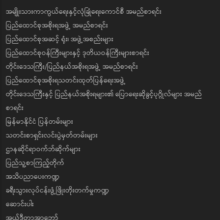
အမျိုးသားကာကွယ်ရေးနှင့်လုံခြုံရေးကောင်စီ အမည်စာရင်း
ပြည်ထောင်စုအစိုးရအဖွဲ့ အမည်စာရင်း
ပြည်ထောင်စုအဆင့် ရုံး၊ အဖွဲ့အစည်းများ
ပြည်ထောင်စုဝန်ကြီးများနှင့် ဒုတိယဝန်ကြီးများစာရင်း
တိုင်းဒေသကြီး/ပြည်နယ်အစိုးရအဖွဲ့ အမည်စာရင်း
ပြည်ထောင်စုအစိုးရသတင်းထုတ်ပြန်ရေးအဖွဲ့
တိုင်းဒေသကြီးနှင့် ပြည်နယ်အစိုးရများ၏ ပြောရေးဆိုခွင့်ပုဂ္ဂိုလ်များ အမည်
စာရင်း
မြန်မာနိုင်ငံ ပြန်တမ်းများ
သတင်းစာရှင်းလင်းပွဲမှတ်တမ်းများ
ဌာနဆိုင်ရာဝက်ဘ်ဆိုက်များ
ပြည်သူ့စာကြည့်တိုက်
အသိပညာပေးကဏ္ဍ
ခရီးသွားလုပ်ငန်းဖွံ့ဖြိုးတိုးတက်မှုကဏ္ဍ
ဆောင်းပါး
အယ်ဒီတာ့အာဘော်