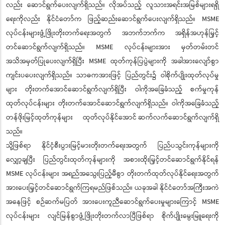
လည်း ဆောင်ရွက်ပေးလျက်ရှိသည်။ လိုအပ်သည့် လူသားအရင်းအမြစ်များရရှိ
ရေးကိုလည်း နိုင်ငံတော်က ဖြည့်ဆည်းဆောင်ရွက်ပေးလျက်ရှိသည်။ MSME
လုပ်ငန်းများဖွံ့ဖြိုးတိုးတက်ရေးအတွက် အဘက်ဘက်က အရှိန်အဟုန်မြှင့်
တင်ဆောင်ရွက်လျက်ရှိသည်။ MSME လုပ်ငန်းများအား မှတ်တမ်းတင်
အသိအမှတ်ပြုပေးလျက်ရှိပြီး MSME ထုတ်ကုန်ပြပွဲများကို အခါအားလျော်စွာ
ကျင်းပပေးလျက်ရှိသည်။ သာဓကအားဖြင့် ပြည်တွင်း၌ ဝါစိုက်ပျိုးထုတ်လုပ်မှု
များ တိုးတက်အောင်ဆောင်ရွက်လျက်ရှိပြီး ဝါကိုအခြေခံသည့် စက်မှုကုန်
ထုတ်လုပ်ငန်းများ တိုးတက်အောင်ဆောင်ရွက်လျက်ရှိသည်။ ဝါကိုအခြေခံသည့်
တန်ဖိုးမြင့်ထုတ်ကုန်များ ထုတ်လုပ်နိုင်အောင် ဆက်လက်ဆောင်ရွက်လျက်ရှိ
သည်။
သို့ဖြစ်ရာ နိုင်ငံ့စီးပွားမြင့်မားတိုးတက်ရေးအတွက် ပြည်ပသွင်းကုန်များကို
လျှော့ချပြီး ပြည်တွင်းထုတ်ကုန်များကို အစားထိုးမြှင့်တင်ဆောင်ရွက်နိုင်ရန်
MSME လုပ်ငန်းများ အရည်အသွေးပြည့်မီစွာ တိုးတက်ထုတ်လုပ်နိုင်ရေးအတွက်
အားပေးမြှင့်တင်ဆောင်ရွက်ကြရမည်ဖြစ်သည်။ ယခုအခါ နိုင်ငံတော်အကြီးအကဲ
အနေဖြင့် စဉ်ဆက်မပြတ် အားပေးကူညီဆောင်ရွက်ပေးမှုများကြောင့် MSME
လုပ်ငန်းများ လျင်မြန်စွာဖွံ့ဖြိုးတိုးတက်လာပြီဖြစ်ရာ စိုက်ပျိုးမွေးမြူရေးကို