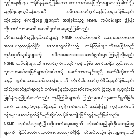
လူဦးရေ၏ ၇၀ ရာခိုင်နှုန်းခန့်ဖြစ်သော ကျေးလက်နေပြည်သူများသည် စိုက်ပျိုး
မွေးမြူရေးလုပ်ငန်းများကို အဓိကဆောင်ရွက်နေကြသူများဖြစ်သည်။
ထို့ကြောင့် စိုက်ပျိုးမွေးမြူရေးကို အခြေခံသည့် MSME လုပ်ငန်းများ ဖွံ့ဖြိုး
တိုးတက်လာအောင် ဆောင်ရွက်ပေးရမည်ဖြစ်သည်။
တိုင်းဒေသကြီးနှင့်ပြည်နယ်များ၌ MSME လုပ်ငန်းများကို အထူးအလေးထား
အားပေးသွားရန်လိုပြီး ဒေသမှထွက်ရှိသည့် ကုန်ကြမ်းများကိုအခြေခံသည့်
ကုန်ထုတ်လုပ်မှုများကို အဓိကအလေးထားဆောင်ရွက်သွားကြရန်လိုသည်။
MSME လုပ်ငန်းများကို ဆောင်ရွက်ရာတွင် ကုန်ကြမ်း၊ အရင်းအနှီး၊ သွင်းအားစု၊
လူသားအရင်းအမြစ်များလိုအပ်သလို ခေတ်ကာလနှင့်အညီ ခေတ်မီတိုးတက်
သည့် နည်းပညာအဆင့်အတန်းများကို လိုက်ပါဆောင်ရွက်နိုင်ရမည်ဖြစ်သည်။
ထိုသို့ဆောင်ရွက်ရာတွင် စက်မှုနှင့်နည်းပညာဆိုင်ရာများကို ပြည်ပမှ ရယူရင်းနှီး
မြှုပ်နှံရမည်ဖြစ်သော်လည်း ကုန်ကြမ်းများကို ပြည်ပမှဝယ်ယူဆောင်ရွက်ခြင်း
ထက် ဒေသတွင်းမှထွက်ရှိသည့် ကုန်ကြမ်းများကို အသုံးပြု၍ ကုန်ထုတ်လုပ်
ငန်းများ ဆောင်ရွက်နိုင်မည်ဆိုပါက ပိုမိုအကျိုးဖြစ်ထွန်းမည်ဖြစ်သည်။
MSME လုပ်ငန်းများဖွံ့ဖြိုးတိုးတက်ရေးအတွက် လိုအပ်သည့်ရင်းနှီးမတည်ငွေ
များကို နိုင်ငံတော်ကထုတ်ချေးပေးလျက်ရှိပြီး လိုအပ်သည့်ဖြေလျှော့မှုများကို