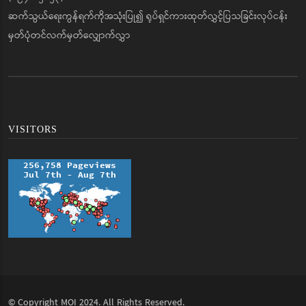
ဆက်သွယ်ရေးကွန်ရက်ကိုအသုံးပြု၍ ရုပ်ရှင်ကားထုတ်လွှင့်ပြသခြင်းလုပ်ငန်း
မှတ်ပုံတင်လက်မှတ်လျှောက်လွှာ
VISITORS
© Copyright
MOI
2024. All Rights Reserved.