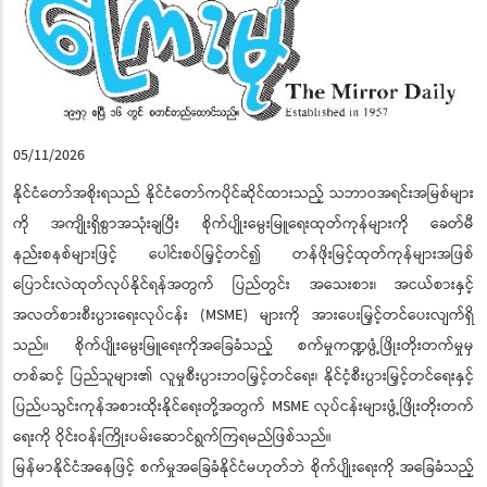
05/11/2026
နိုင်ငံတော်အစိုးရသည် နိုင်ငံတော်ကပိုင်ဆိုင်ထားသည့် သဘာဝအရင်းအမြစ်များ
ကို အကျိုးရှိစွာအသုံးချပြီး စိုက်ပျိုးမွေးမြူရေးထုတ်ကုန်များကို ခေတ်မီ
နည်းစနစ်များဖြင့် ပေါင်းစပ်မြှင့်တင်၍ တန်ဖိုးမြင့်ထုတ်ကုန်များအဖြစ်
ပြောင်းလဲထုတ်လုပ်နိုင်ရန်အတွက် ပြည်တွင်း အသေးစား၊ အငယ်စားနှင့်
အလတ်စားစီးပွားရေးလုပ်ငန်း (MSME) များကို အားပေးမြှင့်တင်ပေးလျက်ရှိ
သည်။ စိုက်ပျိုးမွေးမြူရေးကိုအခြေခံသည့် စက်မှုကဏ္ဍဖွံ့ဖြိုးတိုးတက်မှုမှ
တစ်ဆင့် ပြည်သူများ၏ လူမှုစီးပွားဘဝမြှင့်တင်ရေး၊ နိုင်ငံ့စီးပွားမြှင့်တင်ရေးနှင့်
ပြည်ပသွင်းကုန်အစားထိုးနိုင်ရေးတို့အတွက် MSME လုပ်ငန်းများဖွံ့ဖြိုးတိုးတက်
ရေးကို ဝိုင်းဝန်းကြိုးပမ်းဆောင်ရွက်ကြရမည်ဖြစ်သည်။
မြန်မာနိုင်ငံအနေဖြင့် စက်မှုအခြေခံနိုင်ငံမဟုတ်ဘဲ စိုက်ပျိုးရေးကို အခြေခံသည့်