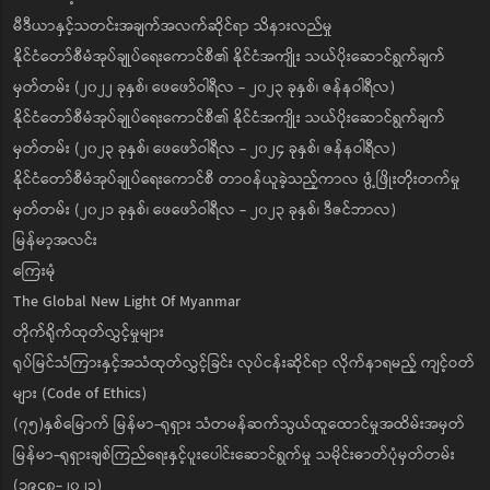
မီဒီယာနှင့်သတင်းအချက်အလက်ဆိုင်ရာ သိနားလည်မှု
နိုင်ငံတော်စီမံအုပ်ချုပ်ရေးကောင်စီ၏ နိုင်ငံအကျိုး သယ်ပိုးဆောင်ရွက်ချက်
မှတ်တမ်း (၂၀၂၂ ခုနှစ်၊ ဖေဖော်ဝါရီလ - ၂၀၂၃ ခုနှစ်၊ ဇန်နဝါရီလ)
နိုင်ငံတော်စီမံအုပ်ချုပ်ရေးကောင်စီ၏ နိုင်ငံအကျိုး သယ်ပိုးဆောင်ရွက်ချက်
မှတ်တမ်း (၂၀၂၃ ခုနှစ်၊ ဖေဖော်ဝါရီလ - ၂၀၂၄ ခုနှစ်၊ ဇန်နဝါရီလ)
နိုင်ငံတော်စီမံအုပ်ချုပ်ရေးကောင်စီ တာဝန်ယူခဲ့သည့်ကာလ ဖွံ့ဖြိုးတိုးတက်မှု
မှတ်တမ်း (၂၀၂၁ ခုနှစ်၊ ဖေဖော်ဝါရီလ - ၂၀၂၃ ခုနှစ်၊ ဒီဇင်ဘာလ)
မြန်မာ့အလင်း
ကြေးမုံ
The Global New Light Of Myanmar
တိုက်ရိုက်ထုတ်လွှင့်မှုများ
ရုပ်မြင်သံကြားနှင့်အသံထုတ်လွှင့်ခြင်း လုပ်ငန်းဆိုင်ရာ လိုက်နာရမည့် ကျင့်ဝတ်
များ (Code of Ethics)
(၇၅)နှစ်မြောက် မြန်မာ-ရုရှား သံတမန်ဆက်သွယ်ထူထောင်မှုအထိမ်းအမှတ်
မြန်မာ-ရုရှားချစ်ကြည်ရေးနှင့်ပူးပေါင်းဆောင်ရွက်မှု သမိုင်းဓာတ်ပုံမှတ်တမ်း
(၁၉၄၈-၂၀၂၃)