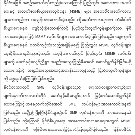
နိုင်ငံအဖြစ် အစဉ်အဆက်ရပ်တည်ခဲ့သောကြောင့် ပြည်တွင်း အသေးစား၊ အငယ်
စားနှင့် အလတ်စားစီးပွားရေးလုပ်ငန်း (MSME) များ အစောပိုင်းခေတ်ကာလ
များကတည်းက အလွန်အားကောင်းခဲ့သည်။ ထိုခေတ်ကာလများက တံခါးပိတ်
စီးပွားရေးစနစ် ကျင့်သုံးခဲ့သောကြောင့် ပြည်တွင်းထုတ်ကုန်များကိုသာ မှီခို
အားထားခဲ့ရသဖြင့် MSME လုပ်ငန်းများ အားကောင်းခဲ့ခြင်းဖြစ်သည်။ ဈေးကွက်
စီးပွားရေးစနစ် စတင်ကျင့်သုံးသည့်အချိန်မှစ၍ ပြည်တွင်း MSME လုပ်ငန်းများ
မှေးမှိန်အားနည်းသွားခဲ့သည်။ အမှန်တကယ်တွင် ပြည်တွင်း MSME လုပ်ငန်း
များကို ခေတ်နှင့်လျော်ညီစွာ အရည်အသွေးပြည့်မီအောင် ဆောင်ရွက်နိုင်ခြင်းမရှိ
သောကြောင့် အရည်အသွေးအဆင့်အတန်းသာလွန်သည့် ပြည်ပထုတ်ကုန်များ
ကို ရွေးချယ်ခဲ့ကြခြင်းဖြစ်သည်။
နိုင်ငံတကာတွင် SME လုပ်ငန်းများသည် ရှေးကာလများကတည်းက
မျက်မှောက်ကာလထိတိုင် ခေတ်နှင့်ဆီလျော်အောင် မြှင့်တင်ဆောင်ရွက်နိုင်
သောကြောင့် ယနေ့ထက်တိုင်အောင် SME လုပ်ငန်းများအားကောင်းနေဆဲ
ဖြစ်သည်။ အချို့ဖွံ့ဖြိုးပြီးနိုင်ငံများ၌ပင် SME လုပ်ငန်းများကို အားထားနေဆဲ
ဖြစ်သည်။ ထို့ကြောင့် နိုင်ငံ့စီးပွားရေး အားကောင်းလာစေရေးအတွက် MSME
လုပ်ငန်းများကို မဖြစ်မနေအားပေးမြှင့်တင်ကြရမည်ဖြစ်သည်။ မြန်မာနိုင်ငံ