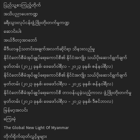
ပြည်သူ့စာကြည့်တိုက်
အသိပညာပေးကဏ္ဍ
ခရီးသွားလုပ်ငန်းဖွံ့ဖြိုးတိုးတက်မှုကဏ္ဍ
ဆောင်းပါး
အယ်ဒီတာ့အာဘော်
မီဒီယာနှင့်သတင်းအချက်အလက်ဆိုင်ရာ သိနားလည်မှု
နိုင်ငံတော်စီမံအုပ်ချုပ်ရေးကောင်စီ၏ နိုင်ငံအကျိုး သယ်ပိုးဆောင်ရွက်ချက်
မှတ်တမ်း (၂၀၂၂ ခုနှစ်၊ ဖေဖော်ဝါရီလ - ၂၀၂၃ ခုနှစ်၊ ဇန်နဝါရီလ)
နိုင်ငံတော်စီမံအုပ်ချုပ်ရေးကောင်စီ၏ နိုင်ငံအကျိုး သယ်ပိုးဆောင်ရွက်ချက်
မှတ်တမ်း (၂၀၂၃ ခုနှစ်၊ ဖေဖော်ဝါရီလ - ၂၀၂၄ ခုနှစ်၊ ဇန်နဝါရီလ)
နိုင်ငံတော်စီမံအုပ်ချုပ်ရေးကောင်စီ တာဝန်ယူခဲ့သည့်ကာလ ဖွံ့ဖြိုးတိုးတက်မှု
မှတ်တမ်း (၂၀၂၁ ခုနှစ်၊ ဖေဖော်ဝါရီလ - ၂၀၂၃ ခုနှစ်၊ ဒီဇင်ဘာလ)
မြန်မာ့အလင်း
ကြေးမုံ
The Global New Light Of Myanmar
တိုက်ရိုက်ထုတ်လွှင့်မှုများ