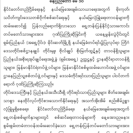
နေပြည်တော် မေ ၁၀
နိုင်ငံတော်တည်ငြိမ်ရေးနှင့် နယ်မြေအေးချမ်းသာယာရေးအတွက် မိုးကုတ်၊
သပိတ်ကျင်းဒေသတစ်ဝိုက်စစ်ဆင်ရေးနှင့် နယ်မြေလုံခြုံရေးတာဝန်များကို
ထမ်းဆောင်၍ ပြန်လည်ရောက်ရှိလာသော ရှေ့တန်းပြန်နိုင်ငံ့သားကောင်း
တပ်မတော်သားများအား ဂုဏ်ပြုကြိုဆိုခြင်းကို ယနေ့မွန်းလွဲပိုင်းတွင်
ရှမ်းပြည်နယ် (အရှေ့ပိုင်း)၊ မိုင်းဆတ်မြို့ရှိ နယ်မြေခံတပ်ရင်း၌ပြုလုပ်ရာ တြိဂံ
ဒေသတိုင်းစစ်ဌာနချုပ် တိုင်းမှူး ဗိုလ်ချုပ် စိုးမြတ်ထွဋ်နှင့် တာဝန်ရှိသူများ၊
ပြည်နယ်အစိုးရအုပ်ချုပ်ရေးအဖွဲ့ခွဲ (ရှမ်းအရှေ့) ဥက္ကဋ္ဌနှင့် ဌာနဆိုင်ရာတာဝန်ရှိ
သူများ၊ မြန်မာနိုင်ငံရဲတပ်ဖွဲ့ဝင်များ၊ မြန်မာနိုင်ငံစစ်မှုထမ်းဟောင်းအဖွဲ့ဝင်များ၊
ဌာနေပြည်သူ့စစ်တပ်ဖွဲ့ဝင်များနှင့် ဒေသခံတိုင်းရင်းသားပြည်သူများ ပါဝင်တက်
ရောက် ဂုဏ်ပြုကြိုဆိုကြသည်။
တိုင်းဒေသကြီးနှင့် ပြည်နယ်အသီးသီးရှိ တိုင်းရင်းသားပြည်သူများ စိတ်အေးချမ်း
သာစွာ နေထိုင်လုပ်ကိုင်စားသောက်နိုင်ရေးနှင့် အသက်အိုးအိမ် စည်းစိမ်ဥစ္စာ
လုံခြုံမှုရှိစေရေး၊ နိုင်ငံတော်တည်ငြိမ်ရေး၊ နယ်မြေအေးချမ်းရေးအတွက်
ရှေ့တန်းစစ်မျက်နှာများတွင် စစ်ဆင်ရေးတာဝန်များကို နေ့မအားညမနား
စွမ်းစွမ်းတမံတာဝန်ထမ်းဆောင်ခဲ့သော ရှေ့တန်းပြန်တပ်မတော်သားများအား