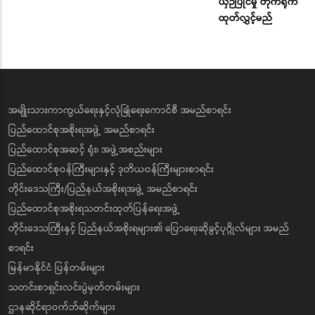
ယှဉ်ပြိုင်မှု တိုက်ရိုက်
ထုတ်လွှင့်မည်
အမျိုးသားကာကွယ်ရေးနှင့်လုံခြုံရေးကောင်စီ အမည်စာရင်း
ပြည်ထောင်စုအစိုးရအဖွဲ့ အမည်စာရင်း
ပြည်ထောင်စုအဆင့် ရုံး၊ အဖွဲ့အစည်းများ
ပြည်ထောင်စုဝန်ကြီးများနှင့် ဒုတိယဝန်ကြီးများစာရင်း
တိုင်းဒေသကြီး/ပြည်နယ်အစိုးရအဖွဲ့ အမည်စာရင်း
ပြည်ထောင်စုအစိုးရသတင်းထုတ်ပြန်ရေးအဖွဲ့
တိုင်းဒေသကြီးနှင့် ပြည်နယ်အစိုးရများ၏ ပြောရေးဆိုခွင့်ပုဂ္ဂိုလ်များ အမည်
စာရင်း
မြန်မာနိုင်ငံ ပြန်တမ်းများ
သတင်းစာရှင်းလင်းပွဲမှတ်တမ်းများ
ဌာနဆိုင်ရာဝက်ဘ်ဆိုက်များ