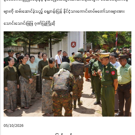
များကို ထမ်းဆောင်ခဲ့သည့် ရှေ့တန်းပြန် နိုင်ငံ့သားကောင်းတပ်မတော်သားများအား
သောင်းသောင်းဖြဖြ ဂုဏ်ပြုကြိုဆို
05/10/2026