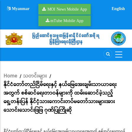
Skip
Myanmar
English
to
MOI News Mobile App
main
mTube Mobile App
content
Home
သတင်းများ
/
/
Breadcrumb
နိုင်ငံတော်တည်ငြိမ်ရေးနှင့် နယ်မြေအေးချမ်းသာယာရေး
အတွက် စစ်ဆင်ရေးတာဝန်များကို ထမ်းဆောင်ခဲ့သည့်
ရှေ့တန်းပြန် နိုင်ငံ့သားကောင်းတပ်မတော်သားများအား
သောင်းသောင်းဖြဖြ ဂုဏ်ပြုကြိုဆို
နိုင်ငံတော်တည်ငြိမ်ရေးနှင့် နယ်မြေအေးချမ်းသာယာရေးအတွက် စစ်ဆင်ရေးတာဝန်