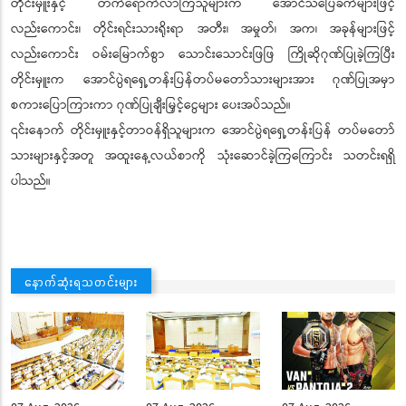
တိုင်းမှူးနှင့် တက်ရောက်လာကြသူများက အောင်သပြေခက်များဖြင့်
လည်းကောင်း၊ တိုင်းရင်းသားရိုးရာ အတီး၊ အမှုတ်၊ အက၊ အခုန်များဖြင့်
လည်းကောင်း ဝမ်းမြောက်စွာ သောင်းသောင်းဖြဖြ ကြိုဆိုဂုဏ်ပြုခဲ့ကြပြီး
တိုင်းမှူးက အောင်ပွဲရရှေ့တန်းပြန်တပ်မတော်သားများအား ဂုဏ်ပြုအမှာ
စကားပြောကြားကာ ဂုဏ်ပြုချီးမြှင့်ငွေများ ပေးအပ်သည်။
၎င်းနောက် တိုင်းမှူးနှင့်တာဝန်ရှိသူများက အောင်ပွဲရရှေ့တန်းပြန် တပ်မတော်
သားများနှင့်အတူ အထူးနေ့လယ်စာကို သုံးဆောင်ခဲ့ကြကြောင်း သတင်းရရှိ
ပါသည်။
နောက်ဆုံးရသတင်းများ