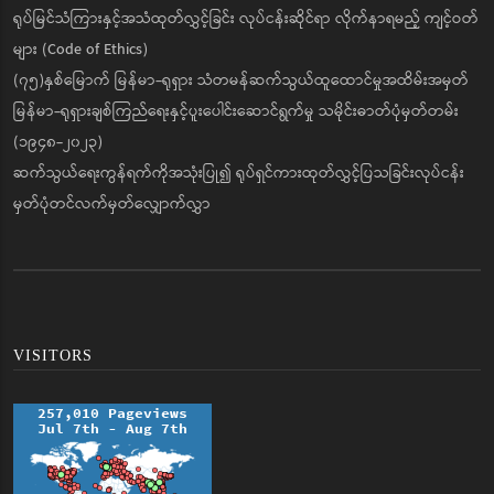
ရုပ်မြင်သံကြားနှင့်အသံထုတ်လွှင့်ခြင်း လုပ်ငန်းဆိုင်ရာ လိုက်နာရမည့် ကျင့်ဝတ်
များ (Code of Ethics)
(၇၅)နှစ်မြောက် မြန်မာ-ရုရှား သံတမန်ဆက်သွယ်ထူထောင်မှုအထိမ်းအမှတ်
မြန်မာ-ရုရှားချစ်ကြည်ရေးနှင့်ပူးပေါင်းဆောင်ရွက်မှု သမိုင်းဓာတ်ပုံမှတ်တမ်း
(၁၉၄၈-၂၀၂၃)
ဆက်သွယ်ရေးကွန်ရက်ကိုအသုံးပြု၍ ရုပ်ရှင်ကားထုတ်လွှင့်ပြသခြင်းလုပ်ငန်း
မှတ်ပုံတင်လက်မှတ်လျှောက်လွှာ
VISITORS