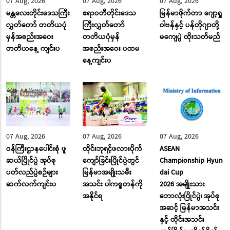
07 Aug, 2026
07 Aug, 2026
07 Aug, 2026
မန္တလေးတိုင်းဒေသကြီး
ဧရာဝတီတိုင်းဒေသ
မြန်မာဖိုက်တာ ဂျော့ရှု
လွှတ်တော် တတိယပုံ
ကြီးလွှတ်တော်
ဝါဗန်နှင့် ပန်တိုဂျာတို့
မှန်အစည်းအဝေး
တတိယပုံမှန်
မကျေပွဲ ထိုးသတ်မည်
တတိယနေ့ ကျင်းပ
အစည်းအဝေး ပထမ
နေ့ကျင်းပ
07 Aug, 2026
07 Aug, 2026
07 Aug, 2026
ဝန်ကြီးဌာနပေါင်းစုံ ဖူ
ထိုင်းဘုရင့်ဖလားပိုက်
ASEAN
ဆယ်ပြိုင်ပွဲ အုပ်စု
ကျော်ခြင်းပြိုင်ပွဲတွင်
Championship Hyun
ပတ်လည်ပွဲစဉ်များ
မြန်မာအမျိုးသမီး
dai Cup
ဆက်လက်ကျင်းပ
အသင်း ပါကစ္စတန်ကို
2026 အမျိုးသား
အနိုင်ရ
ဘောလုံးပြိုင်ပွဲ၊ အုပ်စု
အဆင့် မြန်မာအသင်း
နှင့် ထိုင်းအသင်း