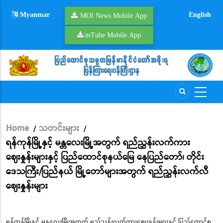
Skip
Myanmar
English
to
MOI News Mobile App
main
mTube Mobile App
content
Home
သတင်းများ
/
/
Breadcrumb
ရန်ကုန်မြို့နှင့် မန္တလေးမြို့အတွက် ရည်ညွှန်းလက်ကား
ဈေးနှုန်းများနှင့် ပြည်ထောင်စုနယ်မြေ နေပြည်တော်၊ တိုင်း
ဒေသကြီး/ပြည်နယ် မြို့တော်များအတွက် ရည်ညွှန်းလက်လီ
ဈေးနှုန်းများ
ရန်ကုန်မြို့နှင့် မန္တလေးမြို့အတွက် ရည်ညွှန်းလက်ကားဈေးနှုန်းများနှင့် ပြည်ထောင်စု