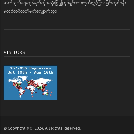
ဆက်သွယ်ရေးကွန်ရက်ကိုအသုံးပြု၍ ရုပ်ရှင်ကားထုတ်လွှင့်ပြသခြင်းလုပ်ငန်း
မှတ်ပုံတင်လက်မှတ်လျှောက်လွှာ
VISITORS
© Copyright
MOI
2024. All Rights Reserved.