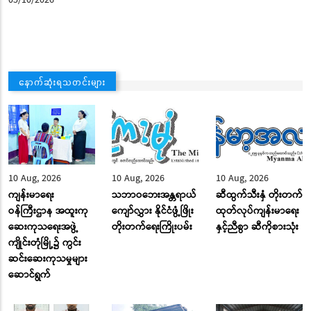
05/10/2026
နောက်ဆုံးရသတင်းများ
10 Aug, 2026
10 Aug, 2026
10 Aug, 2026
ကျန်းမာရေး
သဘာဝဘေးအန္တရာယ်
ဆီထွက်သီးနှံ တိုးတက်
ဝန်ကြီးဌာန အထူးကု
ကျော်လွှား နိုင်ငံဖွံ့ဖြိုး
ထုတ်လုပ်ကျန်းမာရေး
ဆေးကုသရေးအဖွဲ့
တိုးတက်ရေးကြိုးပမ်း
နှင့်ညီစွာ ဆီကိုစားသုံး
ကျိုင်းတုံမြို့၌ ကွင်း
ဆင်းဆေးကုသမှုများ
ဆောင်ရွက်