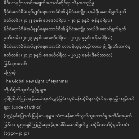
မီဒီယာနှင့်သတင်းအချက်အလက်ဆိုင်ရာ သိနားလည်မှု
နိုင်ငံတော်စီမံအုပ်ချုပ်ရေးကောင်စီ၏ နိုင်ငံအကျိုး သယ်ပိုးဆောင်ရွက်ချက်
မှတ်တမ်း (၂၀၂၂ ခုနှစ်၊ ဖေဖော်ဝါရီလ - ၂၀၂၃ ခုနှစ်၊ ဇန်နဝါရီလ)
နိုင်ငံတော်စီမံအုပ်ချုပ်ရေးကောင်စီ၏ နိုင်ငံအကျိုး သယ်ပိုးဆောင်ရွက်ချက်
မှတ်တမ်း (၂၀၂၃ ခုနှစ်၊ ဖေဖော်ဝါရီလ - ၂၀၂၄ ခုနှစ်၊ ဇန်နဝါရီလ)
နိုင်ငံတော်စီမံအုပ်ချုပ်ရေးကောင်စီ တာဝန်ယူခဲ့သည့်ကာလ ဖွံ့ဖြိုးတိုးတက်မှု
မှတ်တမ်း (၂၀၂၁ ခုနှစ်၊ ဖေဖော်ဝါရီလ - ၂၀၂၃ ခုနှစ်၊ ဒီဇင်ဘာလ)
မြန်မာ့အလင်း
ကြေးမုံ
The Global New Light Of Myanmar
တိုက်ရိုက်ထုတ်လွှင့်မှုများ
ရုပ်မြင်သံကြားနှင့်အသံထုတ်လွှင့်ခြင်း လုပ်ငန်းဆိုင်ရာ လိုက်နာရမည့် ကျင့်ဝတ်
များ (Code of Ethics)
(၇၅)နှစ်မြောက် မြန်မာ-ရုရှား သံတမန်ဆက်သွယ်ထူထောင်မှုအထိမ်းအမှတ်
မြန်မာ-ရုရှားချစ်ကြည်ရေးနှင့်ပူးပေါင်းဆောင်ရွက်မှု သမိုင်းဓာတ်ပုံမှတ်တမ်း
(၁၉၄၈-၂၀၂၃)