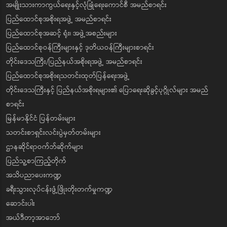
အမျိုးသားကာကွယ်ရေးနှင့်လုံခြုံရေးကောင်စီ အမည်စာရင်း
ပြည်ထောင်စုအစိုးရအဖွဲ့ အမည်စာရင်း
ပြည်ထောင်စုအဆင့် ရုံး၊ အဖွဲ့အစည်းများ
ပြည်ထောင်စုဝန်ကြီးများနှင့် ဒုတိယဝန်ကြီးများစာရင်း
တိုင်းဒေသကြီး/ပြည်နယ်အစိုးရအဖွဲ့ အမည်စာရင်း
ပြည်ထောင်စုအစိုးရသတင်းထုတ်ပြန်ရေးအဖွဲ့
တိုင်းဒေသကြီးနှင့် ပြည်နယ်အစိုးရများ၏ ပြောရေးဆိုခွင့်ပုဂ္ဂိုလ်များ အမည်
စာရင်း
မြန်မာနိုင်ငံ ပြန်တမ်းများ
သတင်းစာရှင်းလင်းပွဲမှတ်တမ်းများ
ဌာနဆိုင်ရာဝက်ဘ်ဆိုက်များ
ပြည်သူ့စာကြည့်တိုက်
အသိပညာပေးကဏ္ဍ
ခရီးသွားလုပ်ငန်းဖွံ့ဖြိုးတိုးတက်မှုကဏ္ဍ
ဆောင်းပါး
အယ်ဒီတာ့အာဘော်