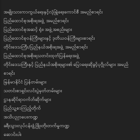
အမျိုးသားကာကွယ်ရေးနှင့်လုံခြုံရေးကောင်စီ အမည်စာရင်း
ပြည်ထောင်စုအစိုးရအဖွဲ့ အမည်စာရင်း
ပြည်ထောင်စုအဆင့် ရုံး၊ အဖွဲ့အစည်းများ
ပြည်ထောင်စုဝန်ကြီးများနှင့် ဒုတိယဝန်ကြီးများစာရင်း
တိုင်းဒေသကြီး/ပြည်နယ်အစိုးရအဖွဲ့ အမည်စာရင်း
ပြည်ထောင်စုအစိုးရသတင်းထုတ်ပြန်ရေးအဖွဲ့
တိုင်းဒေသကြီးနှင့် ပြည်နယ်အစိုးရများ၏ ပြောရေးဆိုခွင့်ပုဂ္ဂိုလ်များ အမည်
စာရင်း
မြန်မာနိုင်ငံ ပြန်တမ်းများ
သတင်းစာရှင်းလင်းပွဲမှတ်တမ်းများ
ဌာနဆိုင်ရာဝက်ဘ်ဆိုက်များ
ပြည်သူ့စာကြည့်တိုက်
အသိပညာပေးကဏ္ဍ
ခရီးသွားလုပ်ငန်းဖွံ့ဖြိုးတိုးတက်မှုကဏ္ဍ
ဆောင်းပါး