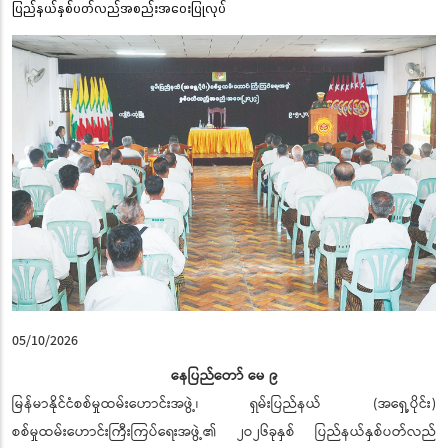
ပြည်နယ်နှစ်ပတ်လည်အစည်းအဝေးပြုလုပ်
05/10/2026
နေပြည်တော် မေ ၉
မြန်မာနိုင်ငံစစ်မှုထမ်းဟောင်းအဖွဲ့၊ ရှမ်းပြည်နယ် (အရှေ့ပိုင်း)
စစ်မှုထမ်းဟောင်းကြီးကြပ်ရေးအဖွဲ့၏ ၂ဝ၂၆ခုနှစ် ပြည်နယ်နှစ်ပတ်လည်