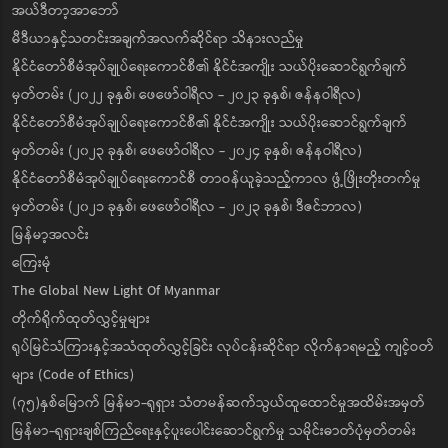
အယ်ဒီတာ့အာဘော်
မီဒီယာနှင့်သတင်းအချက်အလက်ဆိုင်ရာ သိနားလည်မှု
နိုင်ငံတော်စီမံအုပ်ချုပ်ရေးကောင်စီ၏ နိုင်ငံအကျိုး သယ်ပိုးဆောင်ရွက်ချက်
မှတ်တမ်း (၂၀၂၂ ခုနှစ်၊ ဖေဖော်ဝါရီလ - ၂၀၂၃ ခုနှစ်၊ ဇန်နဝါရီလ)
နိုင်ငံတော်စီမံအုပ်ချုပ်ရေးကောင်စီ၏ နိုင်ငံအကျိုး သယ်ပိုးဆောင်ရွက်ချက်
မှတ်တမ်း (၂၀၂၃ ခုနှစ်၊ ဖေဖော်ဝါရီလ - ၂၀၂၄ ခုနှစ်၊ ဇန်နဝါရီလ)
နိုင်ငံတော်စီမံအုပ်ချုပ်ရေးကောင်စီ တာဝန်ယူခဲ့သည့်ကာလ ဖွံ့ဖြိုးတိုးတက်မှု
မှတ်တမ်း (၂၀၂၁ ခုနှစ်၊ ဖေဖော်ဝါရီလ - ၂၀၂၃ ခုနှစ်၊ ဒီဇင်ဘာလ)
မြန်မာ့အလင်း
ကြေးမုံ
The Global New Light Of Myanmar
တိုက်ရိုက်ထုတ်လွှင့်မှုများ
ရုပ်မြင်သံကြားနှင့်အသံထုတ်လွှင့်ခြင်း လုပ်ငန်းဆိုင်ရာ လိုက်နာရမည့် ကျင့်ဝတ်
များ (Code of Ethics)
(၇၅)နှစ်မြောက် မြန်မာ-ရုရှား သံတမန်ဆက်သွယ်ထူထောင်မှုအထိမ်းအမှတ်
မြန်မာ-ရုရှားချစ်ကြည်ရေးနှင့်ပူးပေါင်းဆောင်ရွက်မှု သမိုင်းဓာတ်ပုံမှတ်တမ်း