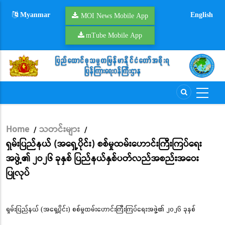
Skip
Myanmar
English
to
MOI News Mobile App
main
mTube Mobile App
content
Home
သတင်းများ
/
/
Breadcrumb
ရှမ်းပြည်နယ် (အရှေ့ပိုင်း) စစ်မှုထမ်းဟောင်းကြီးကြပ်ရေး
အဖွဲ့၏ ၂ဝ၂၆ ခုနှစ် ပြည်နယ်နှစ်ပတ်လည်အစည်းအဝေး
ပြုလုပ်
ရှမ်းပြည်နယ် (အရှေ့ပိုင်း) စစ်မှုထမ်းဟောင်းကြီးကြပ်ရေးအဖွဲ့၏ ၂ဝ၂၆ ခုနှစ်