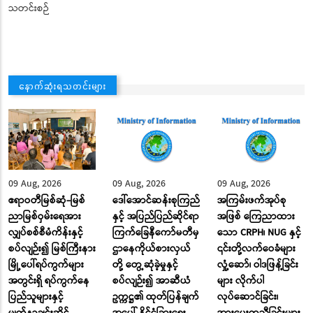
သတင်းစဉ်
နောက်ဆုံးရသတင်းများ
09 Aug, 2026
09 Aug, 2026
09 Aug, 2026
ဧရာဝတီမြစ်ဆုံ-မြစ်
ဒေါ်အောင်ဆန်းစုကြည်
အကြမ်းဖက်အုပ်စု
ညာမြစ်ဝှမ်းရေအား
နှင့် အပြည်ပြည်ဆိုင်ရာ
အဖြစ် ကြေညာထား
လျှပ်စစ်စီမံကိန်းနှင့်
ကြက်ခြေနီကော်မတီမှ
သော CRPH၊ NUG နှင့်
စပ်လျဉ်း၍ မြစ်ကြီးနား
ဌာနေကိုယ်စားလှယ်
၎င်းတို့လက်ဝေခံများ
မြို့ပေါ်ရပ်ကွက်များ
တို့ တွေ့ဆုံခဲ့မှုနှင့်
လှုံ့ဆော်၊ ဝါဒဖြန့်ခြင်း
အတွင်းရှိ ရပ်ကွက်နေ
စပ်လျဉ်း၍ အာဆီယံ
များ လိုက်ပါ
ပြည်သူများနှင့်
ဥက္ကဋ္ဌ၏ ထုတ်ပြန်ချက်
လုပ်ဆောင်ခြင်း၊
မျက်နှာချင်းဆိုင်
အပေါ် နိုင်ငံခြားရေး
အားပေးကူညီခြင်းများ