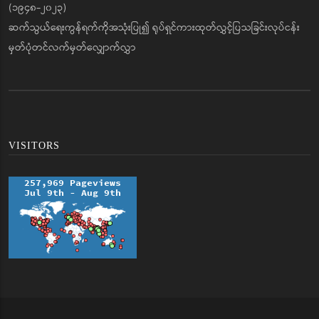
(၁၉၄၈-၂၀၂၃)
ဆက်သွယ်ရေးကွန်ရက်ကိုအသုံးပြု၍ ရုပ်ရှင်ကားထုတ်လွှင့်ပြသခြင်းလုပ်ငန်း
မှတ်ပုံတင်လက်မှတ်လျှောက်လွှာ
VISITORS