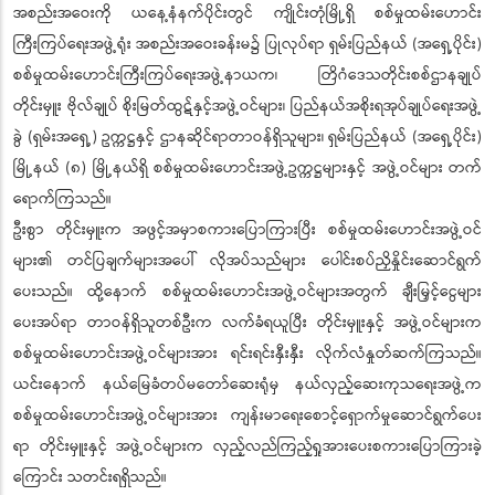
အစည်းအဝေးကို ယနေ့နံနက်ပိုင်းတွင် ကျိုင်းတုံမြို့ရှိ စစ်မှုထမ်းဟောင်း
ကြီးကြပ်ရေးအဖွဲ့ရုံး အစည်းအဝေးခန်းမ၌ ပြုလုပ်ရာ ရှမ်းပြည်နယ် (အရှေ့ပိုင်း)
စစ်မှုထမ်းဟောင်းကြီးကြပ်ရေးအဖွဲ့နာယက၊ တြိဂံဒေသတိုင်းစစ်ဌာနချုပ်
တိုင်းမှူး ဗိုလ်ချုပ် စိုးမြတ်ထွဋ်နှင့်အဖွဲ့ဝင်များ၊ ပြည်နယ်အစိုးရအုပ်ချုပ်ရေးအဖွဲ့
ခွဲ (ရှမ်းအရှေ့) ဥက္ကဋ္ဌနှင့် ဌာနဆိုင်ရာတာဝန်ရှိသူများ၊ ရှမ်းပြည်နယ် (အရှေ့ပိုင်း)
မြို့နယ် (၈) မြို့နယ်ရှိ စစ်မှုထမ်းဟောင်းအဖွဲ့ဥက္ကဋ္ဌများနှင့် အဖွဲ့ဝင်များ တက်
ရောက်ကြသည်။
ဦးစွာ တိုင်းမှူးက အဖွင့်အမှာစကားပြောကြားပြီး စစ်မှုထမ်းဟောင်းအဖွဲ့ဝင်
များ၏ တင်ပြချက်များအပေါ် လိုအပ်သည်များ ပေါင်းစပ်ညှိနှိုင်းဆောင်ရွက်
ပေးသည်။ ထို့နောက် စစ်မှုထမ်းဟောင်းအဖွဲ့ဝင်များအတွက် ချီးမြှင့်ငွေများ
ပေးအပ်ရာ တာဝန်ရှိသူတစ်ဦးက လက်ခံရယူပြီး တိုင်းမှူးနှင့် အဖွဲ့ဝင်များက
စစ်မှုထမ်းဟောင်းအဖွဲ့ဝင်များအား ရင်းရင်းနှီးနှီး လိုက်လံနှုတ်ဆက်ကြသည်။
ယင်းနောက် နယ်မြေခံတပ်မတော်ဆေးရုံမှ နယ်လှည့်ဆေးကုသရေးအဖွဲ့က
စစ်မှုထမ်းဟောင်းအဖွဲ့ဝင်များအား ကျန်းမာရေးစောင့်ရှောက်မှုဆောင်ရွက်ပေး
ရာ တိုင်းမှူးနှင့် အဖွဲ့ဝင်များက လှည့်လည်ကြည့်ရှုအားပေးစကားပြောကြားခဲ့
ကြောင်း သတင်းရရှိသည်။