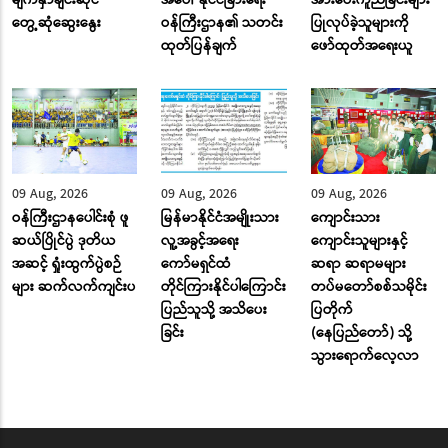
တွေ့ဆုံဆွေးနွေး
ဝန်ကြီးဌာန၏ သတင်း
ပြုလုပ်ခဲ့သူများကို
ထုတ်ပြန်ချက်
ဖော်ထုတ်အရေးယူ
09 Aug, 2026
09 Aug, 2026
09 Aug, 2026
ဝန်ကြီးဌာနပေါင်းစုံ ဖူ
မြန်မာနိုင်ငံအမျိုးသား
ကျောင်းသား
ဆယ်ပြိုင်ပွဲ ဒုတိယ
လူ့အခွင့်အရေး
ကျောင်းသူများနှင့်
အဆင့် ရှုံးထွက်ပွဲစဉ်
ကော်မရှင်ထံ
ဆရာ ဆရာမများ
များ ဆက်လက်ကျင်းပ
တိုင်ကြားနိုင်ပါကြောင်း
တပ်မတော်စစ်သမိုင်း
ပြည်သူသို့ အသိပေး
ပြတိုက်
ခြင်း
(နေပြည်တော်) သို့
သွားရောက်လေ့လာ