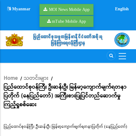
Skip
Myanmar
English
to
MOI News Mobile App
main
mTube Mobile App
content
Home
သတင်းများ
/
/
Breadcrumb
ပြည်ထောင်စုဝန်ကြီး ဦးဆန်းဦး မြန်မာ့ကျောက်မျက်ရတနာ
ပြတိုက် (နေပြည်တော်) အကြီးစားပြုပြင်တည်ဆောက်မှု
ကြည့်ရှုစစ်ဆေး
ပြည်ထောင်စုဝန်ကြီး ဦးဆန်းဦး မြန်မာ့ကျောက်မျက်ရတနာပြတိုက် (နေပြည်တော်)