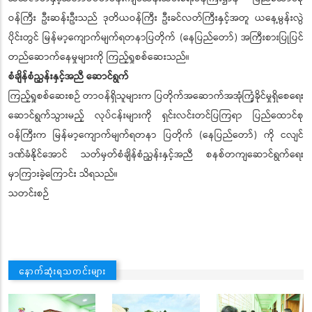
ဝန်ကြီး ဦးဆန်းဦးသည် ဒုတိယဝန်ကြီး ဦးခင်လတ်ကြီးနှင့်အတူ ယနေ့မွန်းလွဲ
ပိုင်းတွင် မြန်မာ့ကျောက်မျက်ရတနာပြတိုက် (နေပြည်တော်) အကြီးစားပြုပြင်
တည်ဆောက်နေမှုများကို ကြည့်ရှုစစ်ဆေးသည်။
စံချိန်စံညွှန်းနှင့်အညီ ဆောင်ရွက်
ကြည့်ရှုစစ်ဆေးစဉ် တာဝန်ရှိသူများက ပြတိုက်အဆောက်အအုံကြံ့ခိုင်မှုရှိစေရေး
ဆောင်ရွက်သွားမည့် လုပ်ငန်းများကို ရှင်းလင်းတင်ပြကြရာ ပြည်ထောင်စု
ဝန်ကြီးက မြန်မာ့ကျောက်မျက်ရတနာ ပြတိုက် (နေပြည်တော်) ကို ငလျင်
ဒဏ်ခံနိုင်အောင် သတ်မှတ်စံချိန်စံညွှန်းနှင့်အညီ စနစ်တကျဆောင်ရွက်ရေး
မှာကြားခဲ့ကြောင်း သိရသည်။
သတင်းစဉ်
နောက်ဆုံးရသတင်းများ