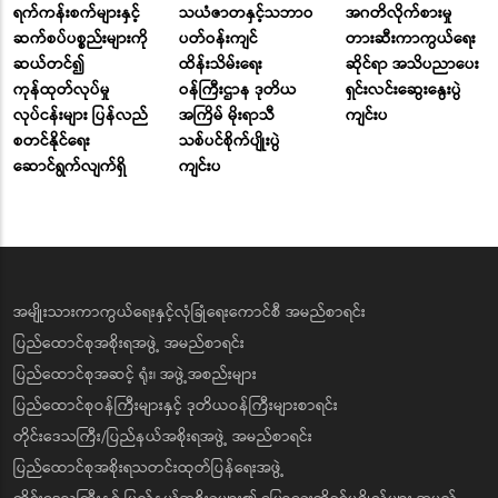
ရက်ကန်းစက်များနှင့်
သယံဇာတနှင့်သဘာဝ
အဂတိလိုက်စားမှု
ဆက်စပ်ပစ္စည်းများကို
ပတ်ဝန်းကျင်
တားဆီးကာကွယ်ရေး
ဆယ်တင်၍
ထိန်းသိမ်းရေး
ဆိုင်ရာ အသိပညာပေး
ကုန်ထုတ်လုပ်မှု
ဝန်ကြီးဌာန ဒုတိယ
ရှင်းလင်းဆွေးနွေးပွဲ
လုပ်ငန်းများ ပြန်လည်
အကြိမ် မိုးရာသီ
ကျင်းပ
စတင်နိုင်ရေး
သစ်ပင်စိုက်ပျိုးပွဲ
ဆောင်ရွက်လျက်ရှိ
ကျင်းပ
အမျိုးသားကာကွယ်ရေးနှင့်လုံခြုံရေးကောင်စီ အမည်စာရင်း
ပြည်ထောင်စုအစိုးရအဖွဲ့ အမည်စာရင်း
ပြည်ထောင်စုအဆင့် ရုံး၊ အဖွဲ့အစည်းများ
ပြည်ထောင်စုဝန်ကြီးများနှင့် ဒုတိယဝန်ကြီးများစာရင်း
တိုင်းဒေသကြီး/ပြည်နယ်အစိုးရအဖွဲ့ အမည်စာရင်း
ပြည်ထောင်စုအစိုးရသတင်းထုတ်ပြန်ရေးအဖွဲ့