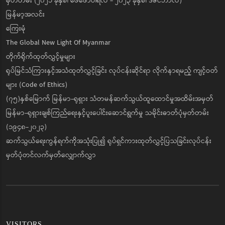
မှတ်တမ်း (၂၀၂၁ ခုနှစ်၊ ဖေဖော်ဝါရီလ - ၂၀၂၃ ခုနှစ်၊ ဒီဇင်ဘာလ)
မြန်မာ့အလင်း
ကြေးမုံ
The Global New Light Of Myanmar
တိုက်ရိုက်ထုတ်လွှင့်မှုများ
ရုပ်မြင်သံကြားနှင့်အသံထုတ်လွှင့်ခြင်း လုပ်ငန်းဆိုင်ရာ လိုက်နာရမည့် ကျင့်ဝတ်
များ (Code of Ethics)
(၇၅)နှစ်မြောက် မြန်မာ-ရုရှား သံတမန်ဆက်သွယ်ထူထောင်မှုအထိမ်းအမှတ်
မြန်မာ-ရုရှားချစ်ကြည်ရေးနှင့်ပူးပေါင်းဆောင်ရွက်မှု သမိုင်းဓာတ်ပုံမှတ်တမ်း
(၁၉၄၈-၂၀၂၃)
ဆက်သွယ်ရေးကွန်ရက်ကိုအသုံးပြု၍ ရုပ်ရှင်ကားထုတ်လွှင့်ပြသခြင်းလုပ်ငန်း
မှတ်ပုံတင်လက်မှတ်လျှောက်လွှာ
VISITORS