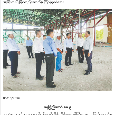
အကြီးစားပြုပြင်တည်ဆောက်မှု ကြည့်ရှုစစ်ဆေး
05/10/2026
နေပြည်တော် မေ ၉
သယံဇာတနှင့်သဘာဝပတ်ဝန်းကျင်ထိန်းသိမ်းရေးဝန်ကြီးဌာန ပြည်ထောင်စု