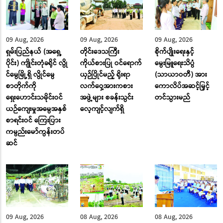
09 Aug, 2026
09 Aug, 2026
09 Aug, 2026
ရှမ်းပြည်နယ် (အရှေ့
တိုင်းဒေသကြီး
စိုက်ပျိုးရေးနှင့်
ပိုင်း) ကျိုင်းတုံခရိုင် လွို
ကိုယ်စားပြု ဝင်ရောက်
မွေးမြူရေးသိပ္ပံ
င်မွေမြို့ရှိ လွိုင်မွေ
ယှဉ်ပြိုင်မည့် ရိုးရာ
(သာယာဝတီ) အား
စာတိုက်ကို
လက်ဝှေ့အားကစား
ကောလိပ်အဆင့်မြှင့်
ရှေးဟောင်းသမိုင်းဝင်
အဖွဲ့များ စခန်းသွင်း
တင်သွားမည်
ယဉ်ကျေးမှုအမွေအနှစ်
လေ့ကျင့်လျက်ရှိ
စာရင်းဝင် ကြေးပြား
ကမ္ပည်းမော်ကွန်းတပ်
ဆင်
09 Aug, 2026
08 Aug, 2026
08 Aug, 2026