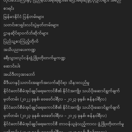
တိုင်းဒေသကြီးနှင့် ပြည်နယ်အစိုးရများ၏ ပြောရေးဆိုခွင့်ပုဂ္ဂိုလ်များ အမည်
စာရင်း
မြန်မာနိုင်ငံ ပြန်တမ်းများ
သတင်းစာရှင်းလင်းပွဲမှတ်တမ်းများ
ဌာနဆိုင်ရာဝက်ဘ်ဆိုက်များ
ပြည်သူ့စာကြည့်တိုက်
အသိပညာပေးကဏ္ဍ
ခရီးသွားလုပ်ငန်းဖွံ့ဖြိုးတိုးတက်မှုကဏ္ဍ
ဆောင်းပါး
အယ်ဒီတာ့အာဘော်
မီဒီယာနှင့်သတင်းအချက်အလက်ဆိုင်ရာ သိနားလည်မှု
နိုင်ငံတော်စီမံအုပ်ချုပ်ရေးကောင်စီ၏ နိုင်ငံအကျိုး သယ်ပိုးဆောင်ရွက်ချက်
မှတ်တမ်း (၂၀၂၂ ခုနှစ်၊ ဖေဖော်ဝါရီလ - ၂၀၂၃ ခုနှစ်၊ ဇန်နဝါရီလ)
နိုင်ငံတော်စီမံအုပ်ချုပ်ရေးကောင်စီ၏ နိုင်ငံအကျိုး သယ်ပိုးဆောင်ရွက်ချက်
မှတ်တမ်း (၂၀၂၃ ခုနှစ်၊ ဖေဖော်ဝါရီလ - ၂၀၂၄ ခုနှစ်၊ ဇန်နဝါရီလ)
နိုင်ငံတော်စီမံအုပ်ချုပ်ရေးကောင်စီ တာဝန်ယူခဲ့သည့်ကာလ ဖွံ့ဖြိုးတိုးတက်မှု