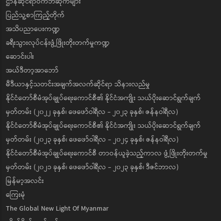
ဌာနဆိုင်ရာဝက်ဘ်ဆိုက်များ
ပြည်သူ့စာကြည့်တိုက်
အသိပညာပေးကဏ္ဍ
ခရီးသွားလုပ်ငန်းဖွံ့ဖြိုးတိုးတက်မှုကဏ္ဍ
ဆောင်းပါး
အယ်ဒီတာ့အာဘော်
မီဒီယာနှင့်သတင်းအချက်အလက်ဆိုင်ရာ သိနားလည်မှု
နိုင်ငံတော်စီမံအုပ်ချုပ်ရေးကောင်စီ၏ နိုင်ငံအကျိုး သယ်ပိုးဆောင်ရွက်ချက်
မှတ်တမ်း (၂၀၂၂ ခုနှစ်၊ ဖေဖော်ဝါရီလ - ၂၀၂၃ ခုနှစ်၊ ဇန်နဝါရီလ)
နိုင်ငံတော်စီမံအုပ်ချုပ်ရေးကောင်စီ၏ နိုင်ငံအကျိုး သယ်ပိုးဆောင်ရွက်ချက်
မှတ်တမ်း (၂၀၂၃ ခုနှစ်၊ ဖေဖော်ဝါရီလ - ၂၀၂၄ ခုနှစ်၊ ဇန်နဝါရီလ)
နိုင်ငံတော်စီမံအုပ်ချုပ်ရေးကောင်စီ တာဝန်ယူခဲ့သည့်ကာလ ဖွံ့ဖြိုးတိုးတက်မှု
မှတ်တမ်း (၂၀၂၁ ခုနှစ်၊ ဖေဖော်ဝါရီလ - ၂၀၂၃ ခုနှစ်၊ ဒီဇင်ဘာလ)
မြန်မာ့အလင်း
ကြေးမုံ
The Global New Light Of Myanmar