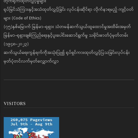
တိုက်ရိုက်ထုတ်လွှင့်မှုများ
ရုပ်မြင်သံကြားနှင့်အသံထုတ်လွှင့်ခြင်း လုပ်ငန်းဆိုင်ရာ လိုက်နာရမည့် ကျင့်ဝတ်
များ (Code of Ethics)
(၇၅)နှစ်မြောက် မြန်မာ-ရုရှား သံတမန်ဆက်သွယ်ထူထောင်မှုအထိမ်းအမှတ်
မြန်မာ-ရုရှားချစ်ကြည်ရေးနှင့်ပူးပေါင်းဆောင်ရွက်မှု သမိုင်းဓာတ်ပုံမှတ်တမ်း
(၁၉၄၈-၂၀၂၃)
ဆက်သွယ်ရေးကွန်ရက်ကိုအသုံးပြု၍ ရုပ်ရှင်ကားထုတ်လွှင့်ပြသခြင်းလုပ်ငန်း
မှတ်ပုံတင်လက်မှတ်လျှောက်လွှာ
VISITORS