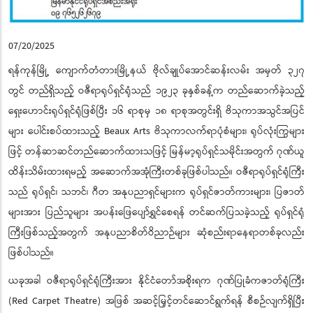
07/20/2025
ရန်ကုန်မြို့ ကျောက်တံတားမြို့နယ် ဗိုလ်ချုပ်အောင်ဆန်းလမ်း အမှတ် ၃၂၇
တွင် တည်ရှိသည့် ဝဇီရာရုပ်ရှင်ရုံသည် ၁၉၂၃ ခုနှစ်ခန့်က တည်ဆောက်ခဲ့သည့်
ရှေးဟောင်းရုပ်ရှင်ရုံဖြစ်ပြီး ၁၆ ရာစုမှ ၁၈ ရာစုအတွင်းရှိ ဗိသုကာအသွင်အပြင်
များ ပေါင်းစပ်ထားသည့် Beaux Arts ဗိသုကာလက်ရာပုံစံများ၊ ရုပ်လုံးကြွများ
ဖြင့် တန်ဆာဆင်တည်ဆောက်ထားသဖြင့် မြန်မာ့ရုပ်ရှင်သမိုင်းအတွက် ဂုဏ်ယူ
ထိန်းသိမ်းထားရမည့် အဆောက်အအုံကြီးတစ်ခုဖြစ်ပါသည်။ ဝဇီရာရုပ်ရှင်ရုံကြီး
သည် ရုပ်ရှင်၊ သဘင်၊ ဂီတ အနုပညာရှင်များက ရုပ်ရှင်ဇာတ်ကားများ၊ ပြဇာတ်
များအား ပြည်သူများ အပန်းဖြေပျော်ရွှင်စေရန် တင်ဆက်ပြသခဲ့သည့် ရုပ်ရှင်ရုံ
ကြီးဖြစ်သည့်အတွက် အနုပညာစိတ်ဝိညာဉ်များ ဆုံစည်းရာနေရာတစ်ခုလည်း
ဖြစ်ပါသည်။
ယခုအခါ ဝဇီရာရုပ်ရှင်ရုံကြီးအား နိုင်ငံတော်အစိုးရက ဂုဏ်ပြုခံကဇာတ်ရုံကြီး
(Red Carpet Theatre) အဖြစ် အဆင့်မြှင့်တင်ဆောင်ရွက်ရန် စီစဉ်လျက်ရှိပြီး