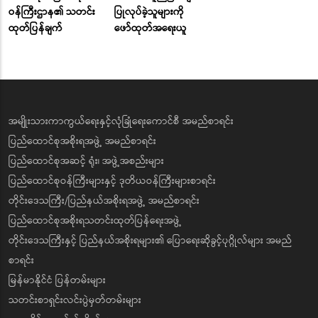
ဝန်ကြီးဌာန၏ သတင်း
ပြုလုပ်ခဲ့သူများကို
ထုတ်ပြန်ချက်
ဖော်ထုတ်အရေးယူ
အမျိုးသားကာကွယ်ရေးနှင့်လုံခြုံရေးကောင်စီ အမည်စာရင်း
ပြည်ထောင်စုအစိုးရအဖွဲ့ အမည်စာရင်း
ပြည်ထောင်စုအဆင့် ရုံး၊ အဖွဲ့အစည်းများ
ပြည်ထောင်စုဝန်ကြီးများနှင့် ဒုတိယဝန်ကြီးများစာရင်း
တိုင်းဒေသကြီး/ပြည်နယ်အစိုးရအဖွဲ့ အမည်စာရင်း
ပြည်ထောင်စုအစိုးရသတင်းထုတ်ပြန်ရေးအဖွဲ့
တိုင်းဒေသကြီးနှင့် ပြည်နယ်အစိုးရများ၏ ပြောရေးဆိုခွင့်ပုဂ္ဂိုလ်များ အမည်
စာရင်း
မြန်မာနိုင်ငံ ပြန်တမ်းများ
သတင်းစာရှင်းလင်းပွဲမှတ်တမ်းများ