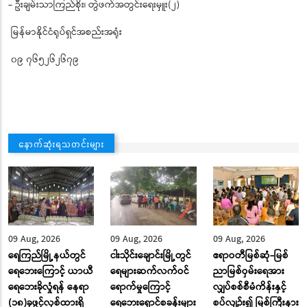
- ဦးချမ်းသာကြည်စိုး၊ တွဲဖက်အတွင်းရေးမှူး(၂)
မြန်မာနိုင်ငံရုပ်ရှင်အစည်းအရုံး
၀၉ ၇၆၅၂၆၂၆၇၉
နောက်ဆုံးရသတင်းများ
09 Aug, 2026
09 Aug, 2026
09 Aug, 2026
ရေကြည်မြို့နယ်တွင်
ငါးသိုင်းချောင်းမြို့တွင်
ဧရာဝတီမြစ်ဆုံ-မြစ်
ရေဘေးကြောင့် ယာယီ
ရေများဆက်လက်ဝင်
ညာမြစ်ဝှမ်းရေအား
ရေဘေးခိုလှုံရန် နေရာ
ရောက်မှုကြောင့်
လျှပ်စစ်စီမံကိန်းနှင့်
(၁၈)ခုဖွင့်လှစ်ထားရှိ
ရေဘေးရှောင်စခန်းများ
စပ်လျဉ်း၍ မြစ်ကြီးနား