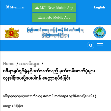
Skip
Myanmar
English
to
MOI News Mobile App
main
mTube Mobile App
content
Home
သတင်းများ
/
/
Breadcrumb
ဝဇီရာရုပ်ရှင်ရုံနှင့်ပတ်သက်သည့် မှတ်တမ်းဓာတ်ပုံများ
လှူဒါန်းပေးပို့ပေးပါရန် မေတ္တာရပ်ခံခြင်း
ဝဇီရာရုပ်ရှင်ရုံနှင့်ပတ်သက်သည့် မှတ်တမ်းဓာတ်ပုံများ လှူဒါန်းပေးပို့ပေးပါရန်
မေတ္တာရပ်ခံခြင်း