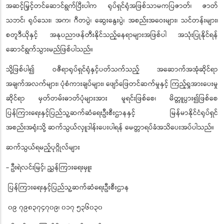
အဆင့်မြှင့်တင်ဆောင်ရွက်ပြီးပါက ရုပ်ရှင်ရုံအဖြစ်သာမကပြဇာတ်၊ ဇာတ်
သဘင်၊ ရုပ်သေး၊ အက၊ ဂီတပွဲ၊ ဆွေးနွေးပွဲ၊ အစည်းအဝေးများ၊ သင်တန်းများ၊
စတူဒီယိုနှင့် အနုပညာဖန်တီးနိုင်သည့်နေရာများအဖြစ်ပါ အသုံးပြုနိုင်ရန်
ဆောင်ရွက်သွားမည်ဖြစ်ပါသည်။
သို့ဖြစ်ပါ၍ ဝဇီရာရုပ်ရှင်ရုံနှင့်ပတ်သက်သည့် အဆောက်အအုံဆိုင်ရာ
အချက်အလက်များ၊ ပုံစံကားချပ်များ၊ ဖျော်ဖြေတင်ဆက်မှုနှင့် ကြည့်ရှုအားပေးမှု
ဆိုင်ရာ မှတ်တမ်းဓာတ်ပုံများအား မူရင်းဖြစ်စေ၊ မိတ္တူပွား၍ဖြစ်စေ
ပြန်ကြားရေးနှင့်ပြည်သူ့ဆက်ဆံရေးဦးစီးဌာနနှင့် မြန်မာနိုင်ငံရုပ်ရှင်
အစည်းအရုံးသို့ ဆက်သွယ်လှူဒါန်းပေးပါရန် မေတ္တာရပ်ခံအသိပေးအပ်ပါသည်။
ဆက်သွယ်ရမည့်ပုဂ္ဂိုလ်များ
- ဦးရဲလင်းမြင့်၊ ညွှန်ကြားရေးမှူး
ပြန်ကြားရေးနှင့်ပြည်သူ့ဆက်ဆံရေးဦးစီးဌာန
၀၉ ၇၉၈၃၇၄၇၀၉၊ ၀၁၇ ၅၃၆၀၃၀