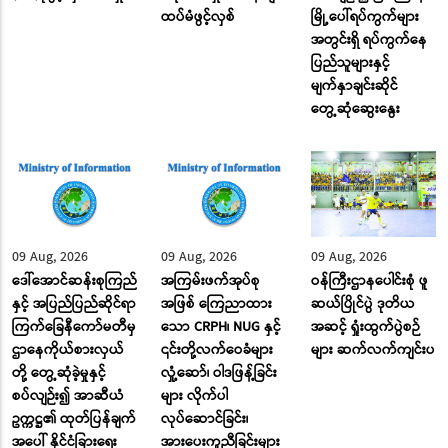
ထပ်မံဖွင့်လှစ်
မြို့ပေါ်ရပ်ကွက်များ
အတွင်းရှိ ရပ်ကွက်နေ
ပြည်သူများနှင့်
မျက်နှာချင်းဆိုင်
တွေ့ဆုံဆွေးနွေး
09 Aug, 2026
09 Aug, 2026
09 Aug, 2026
ဒေါ်အောင်ဆန်းစုကြည်
အကြမ်းဖက်အုပ်စု
ဝန်ကြီးဌာနပေါင်းစုံ ဖူ
နှင့် အပြည်ပြည်ဆိုင်ရာ
အဖြစ် ကြေညာထား
ဆယ်ပြိုင်ပွဲ ဒုတိယ
ကြက်ခြေနီကော်မတီမှ
သော CRPH၊ NUG နှင့်
အဆင့် ရှုံးထွက်ပွဲစဉ်
ဌာနေကိုယ်စားလှယ်
၎င်းတို့လက်ဝေခံများ
များ ဆက်လက်ကျင်းပ
တို့ တွေ့ဆုံခဲ့မှုနှင့်
လှုံ့ဆော်၊ ဝါဒဖြန့်ခြင်း
စပ်လျဉ်း၍ အာဆီယံ
များ လိုက်ပါ
ဥက္ကဋ္ဌ၏ ထုတ်ပြန်ချက်
လုပ်ဆောင်ခြင်း၊
အပေါ် နိုင်ငံခြားရေး
အားပေးကူညီခြင်းများ