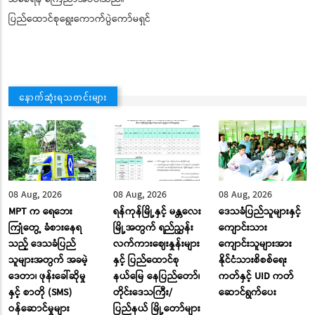
ပြည်ထောင်စုရွေးကောက်ပွဲကော်မရှင်
နောက်ဆုံးရသတင်းများ
08 Aug, 2026
08 Aug, 2026
08 Aug, 2026
MPT က ရေဘေး
ရန်ကုန်မြို့နှင့် မန္တလေး
ဒေသခံပြည်သူများနှင့်
ကြုံတွေ့ ခံစားနေရ
မြို့အတွက် ရည်ညွှန်း
ကျောင်းသား
သည့် ဒေသခံပြည်
လက်ကားဈေးနှုန်းများ
ကျောင်းသူများအား
သူများအတွက် အခမဲ့
နှင့် ပြည်ထောင်စု
နိုင်ငံသားစိစစ်ရေး
ဒေတာ၊ ဖုန်းခေါ်ဆိုမှု
နယ်မြေ နေပြည်တော်၊
ကတ်နှင့် UID ကတ်
နှင့် စာတို (SMS)
တိုင်းဒေသကြီး/
ဆောင်ရွက်ပေး
ဝန်ဆောင်မှုများ
ပြည်နယ် မြို့တော်များ