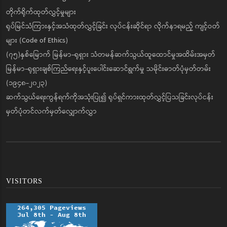
တိုက်ရိုက်ထုတ်လွှင့်မှုများ
ရုပ်မြင်သံကြားနှင့်အသံထုတ်လွှင့်ခြင်း လုပ်ငန်းဆိုင်ရာ လိုက်နာရမည့် ကျင့်ဝတ်
များ (Code of Ethics)
(၇၅)နှစ်မြောက် မြန်မာ-ရုရှား သံတမန်ဆက်သွယ်ထူထောင်မှုအထိမ်းအမှတ်
မြန်မာ-ရုရှားချစ်ကြည်ရေးနှင့်ပူးပေါင်းဆောင်ရွက်မှု သမိုင်းဓာတ်ပုံမှတ်တမ်း
(၁၉၄၈-၂၀၂၃)
ဆက်သွယ်ရေးကွန်ရက်ကိုအသုံးပြု၍ ရုပ်ရှင်ကားထုတ်လွှင့်ပြသခြင်းလုပ်ငန်း
မှတ်ပုံတင်လက်မှတ်လျှောက်လွှာ
VISITORS