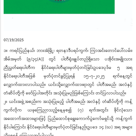
07/19/2025
၁။ ကရင်ပြည်နယ်၊ ဘားအံမြို့၊ ရတနာဒီပရပ်ကွက်၊ ကြာအင်းတောင်ပေါ်လမ်း၊
အိမ်အမှတ် [၉/၃၄(A)] တွင် ပါတီရုံးချုပ်တည်ရှိသော ပအိုဝ်းအမျိုးသား
ညီညွတ်ရေးပါတီက နိုင်ငံရေးပါတီများမှတ်ပုံတင်ခြင်းဥပဒေပုဒ်မ ၅ အရ
နိုင်ငံရေးပါတီအဖြစ် မှတ်ပုံတင်ခွင့်ပြုရန် ၁၅-၇-၂၀၂၅ ရက်နေ့တွင်
လျှောက်ထားလာပါသည်။ ယင်းသို့လျှောက်ထားရာတွင် ပါတီအမည်၊ အလံနှင့်
တံဆိပ်တို့ကို ဖော်ပြပါအတိုင်း အသုံးပြုမည်ဖြစ်ကြောင်း တင်ပြလာပါသည်။
၂။ ယင်းအဖွဲ့အစည်းက အသုံးပြုမည့် ပါတီအမည်၊ အလံနှင့် တံဆိပ်တို့ကို ကန့်
ကွက်လိုက ယခုကြေညာသည့်နေ့မှစ၍ (၇) ရက်အတွင်း ခိုင်လုံသော
အထောက်အထားများဖြင့် ပြည်ထောင်စုရွေးကောက်ပွဲကော်မရှင်သို့ ကန့်ကွက်
နိုင်ပါကြောင်း နိုင်ငံရေးပါတီများမှတ်ပုံတင်ခြင်းနည်းဥပဒေ ၁၄ (ဃ) အရ အများ
သိစေရန် ကြေညာအပ်ပါသည်။