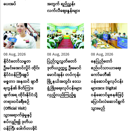
ပေးအပ်
အတွက် ရည်ညွှန်း
လက်လီဈေးနှုန်းများ
08 Aug, 2026
08 Aug, 2026
08 Aug, 2026
နိုင်ငံတော်သမ္မတ
ပြည်သူ့လွှတ်တော်
နေပြည်တော်
ဦးမင်းအောင်လှိုင် ထိုင်း
ဒုတိယဥက္ကဋ္ဌ ဦးမောင်
စည်ပင်သာယာရေး
နိုင်ငံဝန်ကြီးချုပ်
မောင်အုန်း တပ်ကုန်း
ကော်မတီ၏
မစ္စတာ အနုထင် ချာဝီ
မြို့နယ်အတွင်း ဒေသ
ဝန်ဆောင်မှုလုပ်ငန်း
ရကွန်၏ ဖိတ်ကြား
ဖွံ့ဖြိုးရေးလုပ်ငန်းများ
များအား Digital
ချက်အရ ထိုင်းနိုင်ငံသို့
လှည့်လည်ကြည့်ရှု
ဝန်ဆောင်မှုစနစ်ဖြင့်
တရားဝင်ခရီးစဉ်
ပြောင်းလဲဆောင်ရွက်
(Official Visit)
သွားမည်
သွားရောက်ခဲ့မှုနှင့်
စပ်လျဉ်း၍ ဒုတိယ
ဝန်ကြီး ဒေါက်တာခိုင်