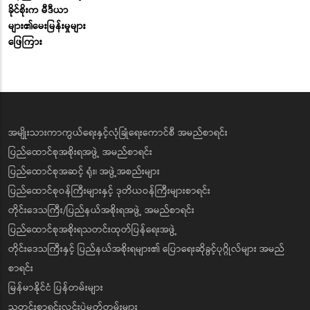
ခိုင်စိုးက မီဒီယာ
များ၏မေးမြန်းမှုများ
ဖြေကြား
အမျိုးသားကာကွယ်ရေးနှင့်လုံခြုံရေးကောင်စီ အမည်စာရင်း
ပြည်ထောင်စုအစိုးရအဖွဲ့ အမည်စာရင်း
ပြည်ထောင်စုအဆင့် ရုံး၊ အဖွဲ့အစည်းများ
ပြည်ထောင်စုဝန်ကြီးများနှင့် ဒုတိယဝန်ကြီးများစာရင်း
တိုင်းဒေသကြီး/ပြည်နယ်အစိုးရအဖွဲ့ အမည်စာရင်း
ပြည်ထောင်စုအစိုးရသတင်းထုတ်ပြန်ရေးအဖွဲ့
တိုင်းဒေသကြီးနှင့် ပြည်နယ်အစိုးရများ၏ ပြောရေးဆိုခွင့်ပုဂ္ဂိုလ်များ အမည်
စာရင်း
မြန်မာနိုင်ငံ ပြန်တမ်းများ
သတင်းစာရှင်းလင်းပွဲမှတ်တမ်းများ