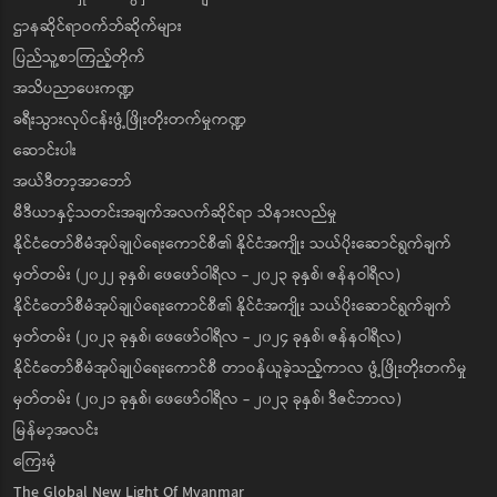
ဌာနဆိုင်ရာဝက်ဘ်ဆိုက်များ
ပြည်သူ့စာကြည့်တိုက်
အသိပညာပေးကဏ္ဍ
ခရီးသွားလုပ်ငန်းဖွံ့ဖြိုးတိုးတက်မှုကဏ္ဍ
ဆောင်းပါး
အယ်ဒီတာ့အာဘော်
မီဒီယာနှင့်သတင်းအချက်အလက်ဆိုင်ရာ သိနားလည်မှု
နိုင်ငံတော်စီမံအုပ်ချုပ်ရေးကောင်စီ၏ နိုင်ငံအကျိုး သယ်ပိုးဆောင်ရွက်ချက်
မှတ်တမ်း (၂၀၂၂ ခုနှစ်၊ ဖေဖော်ဝါရီလ - ၂၀၂၃ ခုနှစ်၊ ဇန်နဝါရီလ)
နိုင်ငံတော်စီမံအုပ်ချုပ်ရေးကောင်စီ၏ နိုင်ငံအကျိုး သယ်ပိုးဆောင်ရွက်ချက်
မှတ်တမ်း (၂၀၂၃ ခုနှစ်၊ ဖေဖော်ဝါရီလ - ၂၀၂၄ ခုနှစ်၊ ဇန်နဝါရီလ)
နိုင်ငံတော်စီမံအုပ်ချုပ်ရေးကောင်စီ တာဝန်ယူခဲ့သည့်ကာလ ဖွံ့ဖြိုးတိုးတက်မှု
မှတ်တမ်း (၂၀၂၁ ခုနှစ်၊ ဖေဖော်ဝါရီလ - ၂၀၂၃ ခုနှစ်၊ ဒီဇင်ဘာလ)
မြန်မာ့အလင်း
ကြေးမုံ
The Global New Light Of Myanmar