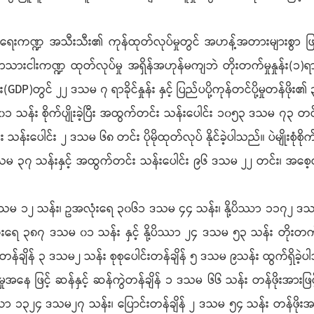
ွားရေးကဏ္ဍ အသီးသီး၏ ကုန်ထုတ်လုပ်မှုတွင် အဟန့်အတားများစွာ ဖြစ
ားငါးကဏ္ဍ ထုတ်လုပ်မှု အရှိန်အဟုန်မကျဘဲ တိုးတက်မှုနှုန်း(၁)ရာခ
DP)တွင် ၂၂ ဒသမ ၇ ရာခိုင်နှုန်း နှင့် ပြည်ပပို့ကုန်တင်ပို့မှုတန်ဖိုး၏
မ ၀၁ သန်း စိုက်ပျိုးခဲ့ပြီး အထွက်တင်း သန်းပေါင်း ၁၀၅၃ ဒသမ ၇၃ တင်
င်း သန်းပေါင်း ၂ ဒသမ ၆၈ တင်း ပိုမိုထုတ်လုပ် နိုင်ခဲ့ပါသည်။ ပဲမျိုးစု
သမ ၃၇ သန်းနှင့် အထွက်တင်း သန်းပေါင်း ၉၆ ဒသမ ၂၂ တင်း၊ အစေ့
ဒသမ ၁၂ သန်း၊ ဥအလုံးရေ ၃၀၆၁ ဒသမ ၄၄ သန်း၊ နို့ပိဿာ ၁၁၇၂ ဒသမ ၂
ေ ၃၈၇ ဒသမ ၀၁ သန်း နှင့် နို့ပိဿာ ၂၄ ဒသမ ၅၃ သန်း တိုးတက်ထုတ
မှ တန်ချိန် ၃ ဒသမ၂ သန်း စုစုပေါင်းတန်ချိန် ၅ ဒသမ ၉သန်း ထွက်ရှိခဲ့
ုအနေ ဖြင့် ဆန်နှင့် ဆန်ကွဲတန်ချိန် ၁ ဒသမ ၆၆ သန်း တန်ဖိုးအားဖြ
်လာ ၁၃၂၄ ဒသမ၂၇ သန်း၊ ပြောင်းတန်ချိန် ၂ ဒသမ ၅၄ သန်း တန်ဖိုး