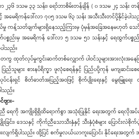
်လာ ၂၃၆ ဒသမ ၃၃ သန်း၊ ရော်ဘာစိမ်းတန်ချိန် ( ၀ ဒသမ ၂၄ သန်း တန်
င့် အမေရိကန်ဒေါ်လာ ၇၀၅ ဒသမ ၆၃ သန်း အသီးသီးတင်ပို့နိုင်ခဲ့ပါသ
ွယ်မှု ကန့်သတ်ချက်များရှိနေသည့်ကြားမှ ပုံမှန်အခြေအနေမဟုတ် သေ
်ပစ္စည်းမှ အမေရိကန် ဒေါ်လာ ၅ ဒသမ ၅၁ သန်းနှင့် ရေထွက်ပစ္စည
ဲ့ပါသည်။
့်တကွ ထုတ်လုပ်မှုကွင်းဆက်တစ်လျှောက် ပါဝင်သူများအားလုံးအနေဖြင့
ပြည်သူများ စားနပ်ရိက္ခာ ဖူလုံစေရန်နှင့် ပြည်ပပို့ကုန် မကျဆင
ေးလုပ်ငန်းရှင် စိတ်ဓာတ်အပြည့်အဝဖြင့် စိုက်ပျိုးရေးနှင့် မွေးမြူရ
ပါသည်။
်ဗျား-
ရေကို အကျိုးရှိရှိထိရောက်စွာ အသုံးပြုနိုင် ရေးအတွက် ရေလိုအပ်ချက်
ပျိုးခြင်း၊ ဒေသနှင့် ကိုက်ညီသောသီးနှံနှင့် သီးနှံပုံစံများ ပြောင်းလဲစို
ရွက်ပေးလျက်ရှိပါသည်။ ထို့ပြင် စက်မှုလယ်ယာကူးပြောင်း နိုင်ရေးအတွ