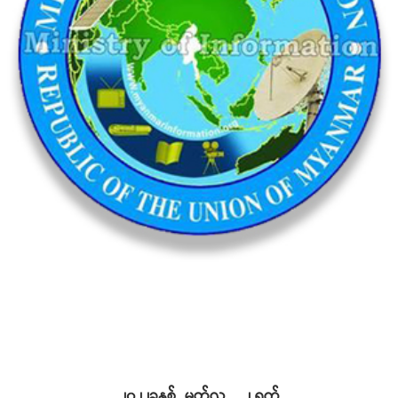
၂၀၂၂ခုနှစ် မတ်လ ၂ ရက်