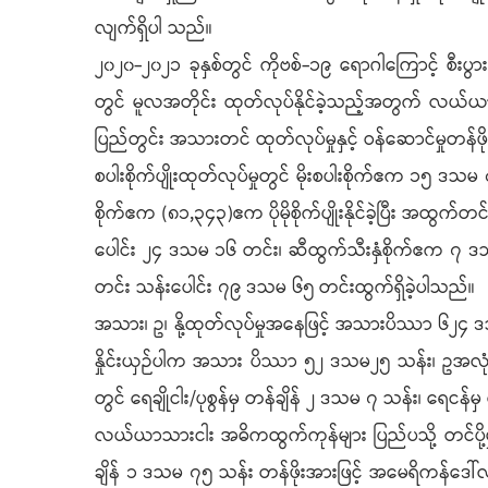
လျက်ရှိပါ သည်။
၂၀၂၀-၂၀၂၁ ခုနှစ်တွင် ကိုဗစ်-၁၉ ရောဂါကြောင့် စီးပ
တွင် မူလအတိုင်း ထုတ်လုပ်နိုင်ခဲ့သည့်အတွက် လယ်ယာသ
ပြည်တွင်း အသားတင် ထုတ်လုပ်မှုနှင့် ဝန်ဆောင်မှုတန်ဖိုး(G
စပါးစိုက်ပျိုးထုတ်လုပ်မှုတွင် မိုးစပါးစိုက်ဧက ၁၅ ဒသ
စိုက်ဧက (၈၁,၃၄၃)ဧက ပိုမိုစိုက်ပျိုးနိုင်ခဲ့ပြီး အထွက်တ
ပေါင်း ၂၄ ဒသမ ၁၆ တင်း၊ ဆီထွက်သီးနှံစိုက်ဧက ၇ ဒ
တင်း သန်းပေါင်း ၇၉ ဒသမ ၆၅ တင်းထွက်ရှိခဲ့ပါသည်။
အသား၊ ဥ၊ နို့ထုတ်လုပ်မှုအနေဖြင့် အသားပိဿာ ၆၂၄ 
နှိုင်းယှဉ်ပါက အသား ပိဿာ ၅၂ ဒသမ၂၅ သန်း၊ ဥအလုံးရ
တွင် ရေချိုငါး/ပုစွန်မှ တန်ချိန် ၂ ဒသမ ၇ သန်း၊ ရေငန်
လယ်ယာသားငါး အဓိကထွက်ကုန်များ ပြည်ပသို့ တင်ပို့မှ
ချိန် ၁ ဒသမ ၇၅ သန်း တန်ဖိုးအားဖြင့် အမေရိကန်ဒေါ