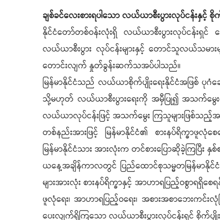
ချစ်ခင်လေးစားရပါသော လယ်ယာစီးပွားလုပ်ငန်းနှင့် စို
နိုင်ငံတော်တစ်ဝန်းလုံးရှိ လယ်ယာစီးပွားလုပ်င
လယ်ယာစီးပွား လုပ်ငန်းများနှင့် တောင်သူလယ်သမားများ
တောင်းလျက် နှုတ်ခွန်းဆက်သအပ်ပါသည်။
မြန်မာနိုင်ငံသည် လယ်ယာစိုက်ပျိုးရေးနိုင်ငံအဖြစ် ပု
သို့မဟုတ် လယ်ယာစီးပွားရေးကို အမှီပြု၍ အသက်မွေးဝမ်
လယ်ယာလုပ်ငန်းဖြင့် အသက်မွေး ကြသူများဖြစ်သည့်အ
တစ်နည်းအားဖြင့် မြန်မာနိုင်ငံ၏ စားနပ်ရိက္ခာဖူလုံစ
မြန်မာနိုင်ငံသား အားလုံးက တင်စားပြောဆိုခဲ့ကြပြီ
ယနေ့အချိန်ကာလတွင် ပြည်ထောင်စုသမ္မတမြန်မာနိုင်ငံတော်၊
များအားလုံး စားနပ်ရိက္ခာနှင့် အာဟာရပြည့်ဝစွာရရှိစ
ဖူလုံရေး၊ အာဟာရပြည့်ဝရေး၊ အစားအစာဘေးကင်းလုံခြုံ
ပေးလျက်ရှိကြသော လယ်ယာစီးပွားလုပ်ငန်းရှင် စိုက်ပ