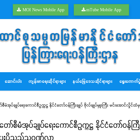
MOI News Mobile App
mTube Mobile App
ဆောင်းပါး
ကျန်းမာရေးဆိုင်ရာများ
နယ်မြေဒေသဆိုင်ရာများ
ရွေးကောက်ပွဲ
်စီမံအုပ်ချုပ်ရေးကောင်စီဥက္ကဋ္ဌ နိုင်ငံတော်ဝန်ကြီးချုပ် ဗိုလ်ချုပ်မှူးကြီး မင်းအောင်လ
ော်စီမံအုပ်ချုပ်ရေးကောင်စီဥက္ကဋ္ဌ နိုင်ငံတော်ဝန်ကြီးချ
းပို့သည့်သဝဏ်လွှာ