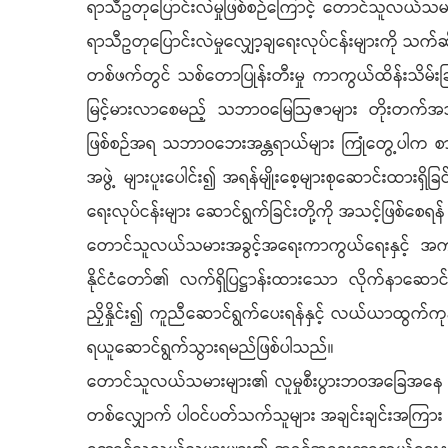
ရာသီဥတုပြောင်းလဲမှုဖြစ်စဉ်ကြောင့် တောင်သူလယ်သမားမ
ရာသီဥတုပြောင်းလဲမှုလျှော့ချရေးလုပ်ငန်းများကို သက်
တစ်ဖက်တွင် သစ်တောပြုန်းတီးမှု ကာကွယ်ထိန်းသိမ်းခြင်
မြင့်မားလာစေမည့် သဘာဝမြေဩဇာများ တိုးတက်အသုံးပြု
ဖြစ်စဉ်အရ သဘာဝဘေးအန္တရာယ်များ ကြုံတွေ့ပါက စားနပ်ရိက
အဖွဲ့ များပူးပေါင်း၍ အရန်မျိုးစေ့များစုဆောင်းထားရှိခ
ရေးလုပ်ငန်းများ ဆောင်ရွက်ခြင်းတို့ကို အသင့်ဖြစ်စေရ
တောင်သူလယ်သမားအခွင့်အရေးကာကွယ်ရေးနှင့် အကျ
နိုင်ငံတော်၏ လက်ရှိ
ပြဋ္ဌာန်းထားသော လိုက်နာဆောင်ရ
ညှိနှိုင်း၍ ကူညီဆောင်ရွက်ပေးရန်နှင့် လယ်ယာထွက်ကုန်မ
ရယူဆောင်ရွက်သွားရမည်ဖြစ်ပါသည်။
တောင်သူလယ်သမားများ၏ လူမှုစီးပွားဘဝအခြေအနေ မြင့
တစ်လျှောက် ပါဝင်ပတ်သက်သူများ အချင်းချင်းအကြား ယု