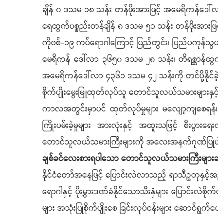
ချိန် ၀ ဒသမ ၁၈ သန်း တန်ဖိုးအားဖြင့် အမေရိကန်ဒေါ
ရေထွက်ပစ္စည်းတန်ချိန် ၈ ဒသမ ၅၁ သန်း တန်ဖိုးအားဖြ
ကိုဗစ်-၁၉ ကပ်ရောဂါကြောင့် ပြည်တွင်း၊ ပြည်ပကုန်သ
မေရိကန် ဒေါ်လာ ၃၆၅၀ ဒသမ ၂၈ သန်း၊ တိရစ္ဆာန်ထွက
အမေရိကန်ဒေါ်လာ ၄၃၆၁ ဒသမ ၄၂ သန်းကို တင်ပို့နိုင်ခ
စိုက်ပျိုးမွေးမြူထုတ်လုပ်သူ တောင်သူလယ်သမားများနှင
ကာလအတွင်းမှာပင် ထုတ်လုပ်မှုများ မလျော့ကျစေရန်၊ 
ကြိုးပမ်းခဲ့မှုများ အားလုံးနှင့် အထူးသဖြင့် စီးပွားရ
တောင်သူလယ်သမားကြီးများကို အလေးအနက်ဂုဏ်ပြု
ချစ်ခင်လေးစားရပါသော တောင်သူလယ်သမားကြီးများခင
နိုင်ငံတော်အနေဖြင့် ပြောင်းလဲလာသည့် ရာသီဥတုနှင့်အညီ 
ရောဂါနှင့် ပိုးမွှားဒဏ်ခံနိုင်သောသီးနှံများ ပြောင်းလဲစိုက်
များ အသုံးပြုစိုက်ပျိုးစေ ခြင်းလုပ်ငန်းများ ဆောင်