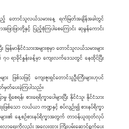
းသည့် တောင်သူလယ်သမားနေ့ ရက်မြတ်အချိန်အခါတွင်
ဖြာဖြာတို့နှင့် ပြည့်စုံကြပါစေကြောင်း ဆုမွန်ကောင်း
့ပြီး မြန်မာနိုင်ငံသားအများစုမှာ တောင်သူလယ်သမားများ
၇၀ ရာခိုင်နှုန်းခန့်မှာ ကျေးလက်ဒေသတွင် နေထိုင်ပြီး
ူများ ဖြစ်သဖြင့် ကျေးဇူးရှင်တောင်သူဦးကြီးများဟုပင်
သတ်မှတ်ပေးခဲ့ကြပါသည်။
ှိစေရန်၊ စားရေရိက္ခာပေါများပြီး နိုင်ငံသူ၊ နိုင်ငံသား
းရေးဖြစ်သော လယ်ယာ ကဏ္ဍနှင့် စပ်လျဉ်း၍ စားနပ်ရိက္ခာ
်သူများ၏ နေ့စဉ်စားနပ်ရိက္ခာအတွက် တာဝန်ယူထုတ်လုပ်
င့်မားလာရေးကိုလည်း အလေးထား ကြိုးပမ်းဆောင်ရွက်ပေး