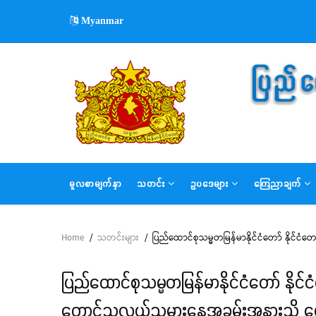
Skip
Myanmar
to
main
content
MAIN
မူလစာမျက်နှာ
သတင်း
ဥပဒေများ
ကြေညာချက်
NAVIGATION
Home
/
သတင်းများ
/
ပြည်ထောင်စုသမ္မတမြန်မာနိုင်ငံတော် နိုင်ငံတော
Breadcrumb
ပြည်ထောင်စုသမ္မတမြန်မာနိုင်ငံတော် နိုင်ငံတ
တောင်သူလယ်သမားနေ့အခမ်းအနားသို့ ပေ