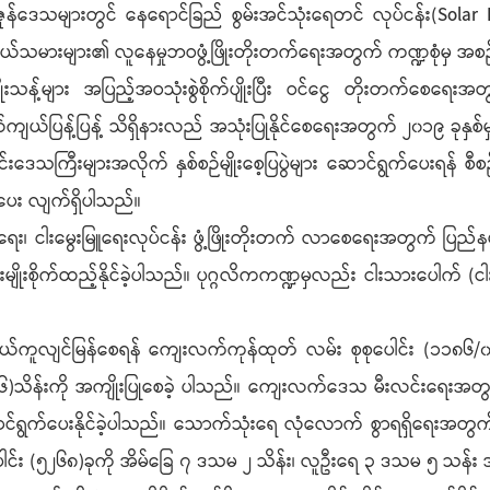
်းဇုန်ဒေသများတွင် နေရောင်ခြည် စွမ်းအင်သုံးရေတင် လုပ်ငန်း(Sol
ယ်သမားများ၏ လူနေမှုဘဝဖွံ့ဖြိုးတိုးတက်ရေးအတွက် ကဏ္ဍစုံမှ အစ
များ အပြည့်အဝသုံးစွဲစိုက်ပျိုးပြီး ဝင်ငွေ တိုးတက်စေရေးအတွက် 
်ပြန့်ပြန့် သိရှိနားလည် အသုံးပြုနိုင်စေရေးအတွက် ၂၀၁၉ ခုနှစ်မှစ၍
ြီးများအလိုက် နှစ်စဉ်မျိုးစေ့ပြပွဲများ ဆောင်ရွက်ပေးရန် စီစဉ
င်းပပေး လျက်ရှိပါသည်။
ေး၊ ငါးမွေးမြူရေးလုပ်ငန်း ဖွံ့ဖြိုးတိုးတက် လာစေရေးအတွက် ပြည်
းစိုက်ထည့်နိုင်ခဲ့ပါသည်။ ပုဂ္ဂလိကကဏ္ဍမှလည်း ငါးသားပေါက် (ငါ
 လွယ်ကူလျင်မြန်စေရန် ကျေးလက်ကုန်ထုတ် လမ်း စုစုပေါင်း (၁၁၈၆/၀.၂)
(၇.၈၆)သိန်းကို အကျိုးပြုစေခဲ့ ပါသည်။ ကျေးလက်ဒေသ မီးလင်းရေးအတ
င်ရွက်ပေးနိုင်ခဲ့ပါသည်။ သောက်သုံးရေ လုံလောက် စွာရရှိရေးအတွက်
ေါင်း (၅၂၆၈)ခုကို အိမ်ခြေ ၇ ဒသမ ၂ သိန်း၊ လူဦးရေ ၃ ဒသမ ၅ သန်း 