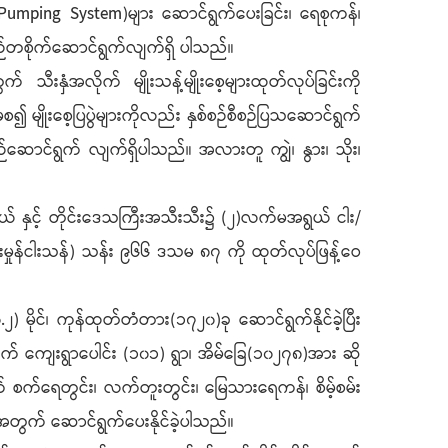
ar Pumping System)များ ဆောင်ရွက်ပေးခြင်း၊ ရေစုကန်၊
ဉ်တစိုက်ဆောင်ရွက်လျက်ရှိ ပါသည်။
သီးနှံအလိုက် မျိုးသန့်မျိုးစေ့များထုတ်လုပ်ခြင်းကို
 မျိုးစေ့ပြပွဲများကိုလည်း နှစ်စဉ်စီစဉ်ပြသဆောင်ရွက်
်ဆောင်ရွက် လျက်ရှိပါသည်။ အလားတူ ကျွဲ၊ နွား၊ သိုး၊
နယ် နှင့် တိုင်းဒေသကြီးအသီးသီး၌ (၂)လက်မအရွယ် ငါး/
းမှုန်ငါးသန်) သန်း ၉၆၆ ဒသမ ၈၇ ကို ထုတ်လုပ်ဖြန့်ဝေ
 မိုင်၊ ကုန်ထုတ်တံတား(၁၇၂၀)ခု ဆောင်ရွက်နိုင်ခဲ့ပြီး
ွက် ကျေးရွာပေါင်း (၁၀၁) ရွာ၊ အိမ်ခြေ(၁၀၂၇၈)အား ဆို
 စက်ရေတွင်း၊ လက်တူးတွင်း၊ မြေသားရေကန်၊ စိမ့်စမ်း
အတွက် ဆောင်ရွက်ပေးနိုင်ခဲ့ပါသည်။