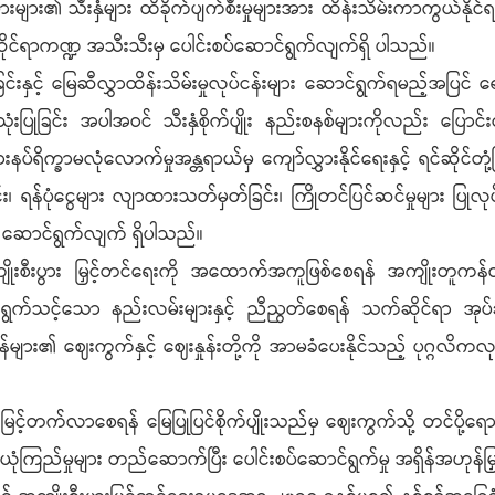
ျား၏ သီးနှံများ ထိခိုက်ပျက်စီးမှုများအား ထိန်းသိမ်းကာကွယ်နိုင
ဆိုင်ရာကဏ္ဍ အသီးသီးမှ ပေါင်းစပ်ဆောင်ရွက်လျက်ရှိ ပါသည်။
းနှင့် မြေဆီလွှာထိန်းသိမ်းမှုလုပ်ငန်းများ ဆောင်ရွက်ရမည့်အပြင် ရေ
ခြင်း အပါအဝင် သီးနှံစိုက်ပျိုး နည်းစနစ်များကိုလည်း ပြောင်းလ
္ခာမလုံလောက်မှုအန္တရာယ်မှ ကျော်လွှားနိုင်ရေးနှင့် ရင်ဆိုင်တုံ့ပ
ြင်း၊ ရန်ပုံငွေများ လျာထားသတ်မှတ်ခြင်း၊ ကြိုတင်ပြင်ဆင်မှုများ ပြု
န် ဆောင်ရွက်လျက် ရှိပါသည်။
ိုးစီးပွား မြှင့်တင်ရေးကို အထောက်အကူဖြစ်စေရန် အကျိုးတူ
ွက်သင့်သော နည်းလမ်းများနှင့် ညီညွတ်စေရန် သက်ဆိုင်ရာ အုပ်ချု
ျား၏ ဈေးကွက်နှင့် ဈေးနှုန်းတို့ကို အာမခံပေးနိုင်သည့် ပုဂ္ဂလိကလုပ
်တက်လာစေရန် မြေပြုပြင်စိုက်ပျိုးသည်မှ ဈေးကွက်သို့ တင်ပို့ရေ
ံကြည်မှုများ တည်ဆောက်ပြီး ပေါင်းစပ်ဆောင်ရွက်မှု အရှိန်အဟုန်မြ