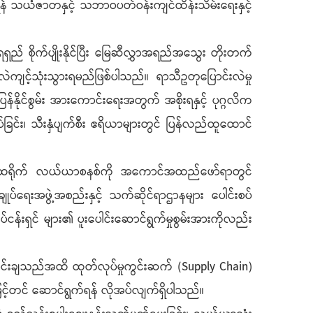
်ရန် သယံဇာတနှင့် သဘာဝပတ်ဝန်းကျင်ထိန်းသိမ်းရေးနှင့်
ရှည် စိုက်ပျိုးနိုင်ပြီး မြေဆီလွှာအရည်အသွေး တိုးတက်
ဲကျင့်သုံးသွားရမည်ဖြစ်ပါသည်။ ရာသီဥတုပြောင်းလဲမှု
ြန်နိုင်စွမ်း အားကောင်းရေးအတွက် အစိုးရနှင့် ပုဂ္ဂလိက
လုပ်ခြင်း၊ သီးနှံပျက်စီး ဧရိယာများတွင် ပြန်လည်ထူထောင်
ကန်ထရိုက် လယ်ယာစနစ်ကို အကောင်အထည်ဖော်ရာတွင်
ပ်ရေးအဖွဲ့အစည်းနှင့် သက်ဆိုင်ရာဌာနများ ပေါင်းစပ်
်ငန်းရှင် များ၏ ပူးပေါင်းဆောင်ရွက်မှုစွမ်းအားကိုလည်း
ာင်းချသည်အထိ ထုတ်လုပ်မှုကွင်းဆက် (Supply Chain)
ှင့်တင် ဆောင်ရွက်ရန် လိုအပ်လျက်ရှိပါသည်။