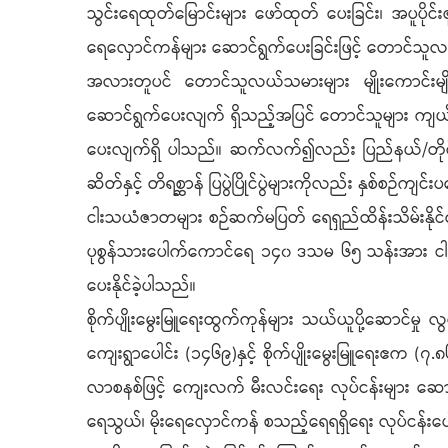
သွင်းရေထုတ်မြောင်းများ ဖော်ထုတ် ပေးခြင်း၊ အပူပိုင
ရေလှောင်ကန်များ ဆောင်ရွက်ပေးခြင်းဖြင့် တောင်သူလ
အလားတူပင် တောင်သူလယ်သမားများ မျိုးကောင်းမျိုးသန့်
ဆောင်ရွက်ပေးလျက် ရှိသည့်အပြင် တောင်သူများ ကျယ်ကျယ
ပေးလျက်ရှိ ပါသည်။ ဆက်လက်၍လည်း ပြည်နယ်/တိုင်းဒေသက
ဆိတ်နှင့် တိရစ္ဆာန် ပြပွဲပြိုင်ပွဲများကိုလည်း နှစ်စဉ်ကျ
ငါးသယံဇာတများ စဉ်ဆက်မပြတ် ရေရှည်ထိန်းသိမ်းနိုင်ရ
ပုစွန်သားပေါက်ကောင်ရေ ၁၄၀ ဒသမ ၆၅ သန်းအား ငါးမျို
ပေးနိုင်ခဲ့ပါသည်။
စိုက်ပျိုးမွေးမြူရေးထွက်ကုန်များ သယ်ယူပို့ဆောင်မှု
ကျေးရွာပေါင်း (၁၄၆၉)နှင့် စိုက်ပျိုးမွေးမြူရေးဧက 
လာစနစ်ဖြင့် ကျေးလက် မီးလင်းရေး လုပ်ငန်းများ ဆော
ရေသွယ်၊ မိုးရေလှောင်ကန် စသည့်ရေရရှိရေး လုပ်ငန်းပ