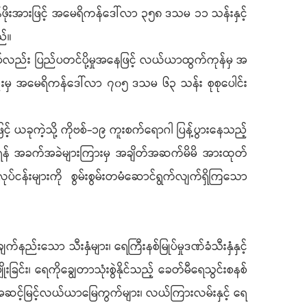
ဖိုးအားဖြင့် အမေရိကန်ဒေါ်လာ ၃၅၈ ဒသမ ၁၁ သန်းနှင့်
ည်။
ာ်လည်း ပြည်ပတင်ပို့မှုအနေဖြင့် လယ်ယာထွက်ကုန်မှ အ
်းမှ အမေရိကန်ဒေါ်လာ ၇၀၅ ဒသမ ၆၃ သန်း စုစုပေါင်း
် ယခုကဲ့သို့ ကိုဗစ်-၁၉ ကူးစက်ရောဂါ ပြန့်ပွားနေသည့်
်းစေရန် အခက်အခဲများကြားမှ အချိတ်အဆက်မိမိ အားထုတ်
ေး လုပ်ငန်းများကို စွမ်းစွမ်းတမံဆောင်ရွက်လျက်ရှိကြသော
နည်းသော သီးနှံများ၊ ရေကြီးနစ်မြုပ်မှုဒဏ်ခံသီးနှံနှင့်
က်ပျိုးခြင်း၊ ရေကိုချွေတာသုံးစွဲနိုင်သည့် ခေတ်မီရေသွင်းစနစ်
က် အဆင့်မြင့်လယ်ယာမြေကွက်များ၊ လယ်ကြားလမ်းနှင့် ရေ