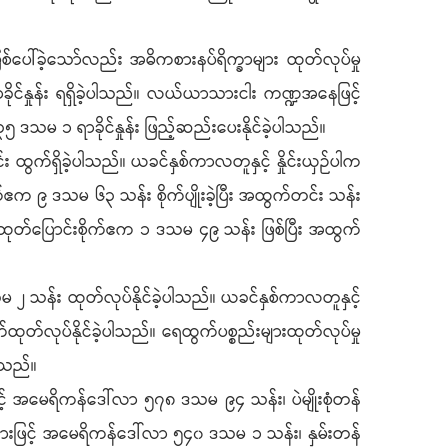
်ပေါ်ခဲ့သော်လည်း အဓိကစားနပ်ရိက္ခာများ ထုတ်လုပ်မှု
ိုင်နှုန်း ရရှိခဲ့ပါသည်။ လယ်ယာသားငါး ကဏ္ဍအနေဖြင့်
 ၃၅ ဒသမ ၁ ရာခိုင်နှုန်း ဖြည့်ဆည်းပေးနိုင်ခဲ့ပါသည်။
း ထွက်ရှိခဲ့ပါသည်။ ယခင်နှစ်ကာလတူနှင့် နှိုင်းယှဉ်ပါက
ံစိုက်ဧက ၉ ဒသမ ၆၃ သန်း စိုက်ပျိုးခဲ့ပြီး အထွက်တင်း သန်း
ထုတ်ပြောင်းစိုက်ဧက ၁ ဒသမ ၄၉ သန်း ဖြစ်ပြီး အထွက်
 သန်း ထုတ်လုပ်နိုင်ခဲ့ပါသည်။ ယခင်နှစ်ကာလတူနှင့်
်လုပ်နိုင်ခဲ့ပါသည်။ ရေထွက်ပစ္စည်းများထုတ်လုပ်မှု
ပါသည်။
င့် အမေရိကန်ဒေါ်လာ ၅၇၈ ဒသမ ၉၄ သန်း၊ ပဲမျိုးစုံတန်
အားဖြင့် အမေရိကန်ဒေါ်လာ ၅၄၀ ဒသမ ၁ သန်း၊ နှမ်းတန်