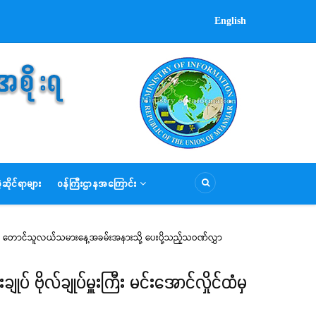
English
ဆိုင်ရာများ
ဝန်ကြီးဌာနအကြောင်း
ှိုင်ထံမှ တောင်သူလယ်သမားနေ့အခမ်းအနားသို့ ပေးပို့သည့်သဝဏ်လွှာ
ုပ် ဗိုလ်ချုပ်မှူးကြီး မင်းအောင်လှိုင်ထံမှ