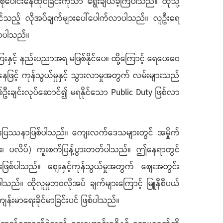
ါင်းနေထိုင်ခြင်းကိုသာ ရွေးချယ်ခဲ့ကြပါသည်။ ထိုသို့
နှင့်ဆိုင်သည့် လိုအပ်ချက်များပေါ်ပေါက်လာပါသည်။ လူဦးရေ
်လာပါသည်။
းနှင့် နည်းပညာအရ မဖြစ်နိုင်ပေ။ ထို့ကြောင့် ရေပေးဝေ
ြင့် ကုန်သွယ်မှုနှင့် သွားလာမှုအတွက် လမ်းများသည်
် တစ်ဦးချင်းလုပ်ဆောင်၍ မရနိုင်သော Public Duty ဖြစ်လာ
္စည်းပြဿနာဖြစ်ပါသည်။ ကျေးလက်ဒေသများတွင် အမှိုက်
်း၊ ပလိပ်) ကူးစက်ပြန့်ပွားတတ်ပါသည်။ ဤနေရာတွင်
်းဖြစ်ပါသည်။ စျေးနှင့်ကုန်သွယ်မှုအတွက် စျေးအတွင်း
သည်။ ထိုလူမှုဘဝလိုအပ် ချက်များကြောင့် မြူနီစီပယ်
န်းမာရေးခိုင်မာခြင်းပင် ဖြစ်ပါသည်။