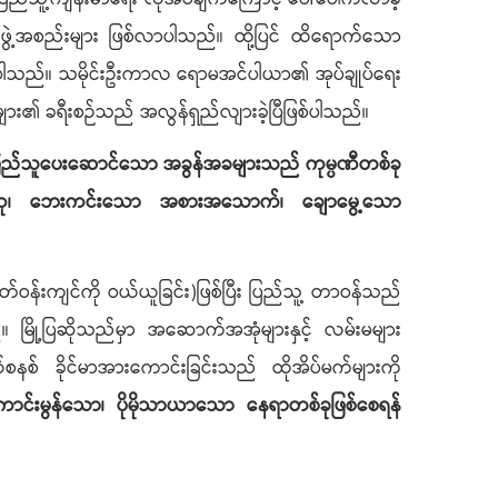
 အဖွဲ့အစည်းများ ဖြစ်လာပါသည်။ ထို့ပြင် ထိရောက်သော
ဖြတ်ပေးပါသည်။ သမိုင်းဦးကာလ ရောမအင်ပါယာ၏ အုပ်ချုပ်ရေး
ျား၏ ခရီးစဉ်သည် အလွန်ရှည်လျားခဲ့ပြီဖြစ်ပါသည်။
ြည်သူပေးဆောင်သော အခွန်အခများသည် ကုမ္ပဏီတစ်ခု
်းသော လေထု၊ ဘေးကင်းသော အစားအသောက်၊ ချောမွေ့သော
်ဝန်းကျင်ကို ဝယ်ယူခြင်း)ဖြစ်ပြီး ပြည်သူ့ တာဝန်သည်
်။ မြို့ပြဆိုသည်မှာ အဆောက်အအုံများနှင့် လမ်းမများ
နစ် ခိုင်မာအားကောင်းခြင်းသည် ထိုအိပ်မက်များကို
ပိုမိုကောင်းမွန်သော၊ ပိုမိုသာယာသော နေရာတစ်ခုဖြစ်စေရန်