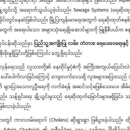
မှာ အများပြည်သူဆိုင်ရာ အခြေခံ အဆောက်အအုံများ ဖြစ်ပါသည်။ Aq
ှ မြို့တွင်းသို့ အရောက်သွယ်ယူခဲ့ပါသည်။ Sewage Systems (ရေဆိ
မိုင်းတွင်နေဆဲဖြစ်ပါသည်။ မြို့ပြကျန်းမာရေးအတွက် ရေဆိုးထုတ်စနစ
ရေးအတွက် အရေးပါသော အများသုံးရေချိုးဆောင်များကို မြူနီစီပယ်
ုပ်ငန်းဆိုသည်မှာ
ပြည်သူ့အကျိုးပြု လမ်း၊ တံတား၊ ရေပေးဝေရေးနှင့် က
းမှုရှိခြင်းတို့ဖြစ်ကြောင်း တွေ့ရှိရပါသည်။
ှန်ရေးသည် လူသားတို့၏ နေထိုင်မှုပုံစံကို အကြီးအကျယ်ပြောင်းလဲပစ်
ပေါ်ပေါက်လာခြင်းကြောင့် ကျေးလက်ဒေသရှိ လူအများအပြားသည် အလုပ်
 များပြားသောလူဦးရေကို လက်ခံရန် အဆင်သင့်မဖြစ်သေးပေ။ အိမ်ခြေမ
ည်။ သန့်ရှင်းရေး ချို့ယွင်းမှုသည် ရေဆိုးထုတ်မြောင်းများမရှိခြင်း၊ သန
ြစ်လာခဲ့ပါသည်။
များတွင် ကာလဝမ်းရောဂါ (Cholera) ဆိုးရွားစွာ ဖြစ်ပွားခဲ့ပါသည်။ ထ