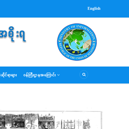
English
ဆိုင်ရာများ
ဝန်ကြီးဌာနအကြောင်း