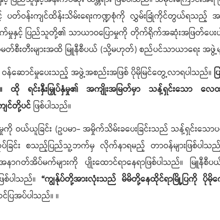
ပတ်ဝန်းကျင်ထိန်းသိမ်းရေးကဏ္ဍစုံကို လွှမ်းခြုံကိုင်တွယ်ရသည့်
ိုးတိုးတက်မှုနှင့် ပြည်သူတို့၏ သာယာဝပြောမှုကို တိုက်ရိုက်အဆုံးအ
တ်စီးတီးများအထိ မြူနီစီပယ် (သို့မဟုတ်) စည်ပင်သာယာရေး အဖွဲ့မ
 ဝန်ဆောင်မှုပေးသည့် အဖွဲ့အစည်းအဖြစ် ပိုမိုမြင်တွေ့လာရပါသည်။
ပ
ပါသည်။ ထို ရင်းနှီးမြှုပ်နှံမှု၏ အကျိုးအမြတ်မှာ သန့်ရှင
ျင်တို့ပင်
ဖြစ်ပါသည်။
ကို ဝယ်ယူခြင်း (ဥပမာ- အမှိုက်သိမ်းခပေးခြင်းသည် သန့်ရှင်းသောပတ
မလုပ်ခြင်း စသည့်ပြည်သူ့ဘက်မှ လိုက်နာရမည့် တာဝန်များဖြစ်ပါသည
တ်အိပ်မက်များကို ပျိုးထောင်ရာနေရာဖြစ်ပါသည်။ မြူနီစီပယ်စ
ဖြစ်ပါသည်။
“ကျွန်ုပ်တို့အားလုံးသည် မိမိတို့နေထိုင်ရာမြို့ပြကို 
င်ပြအပ်ပါသည်။ ။