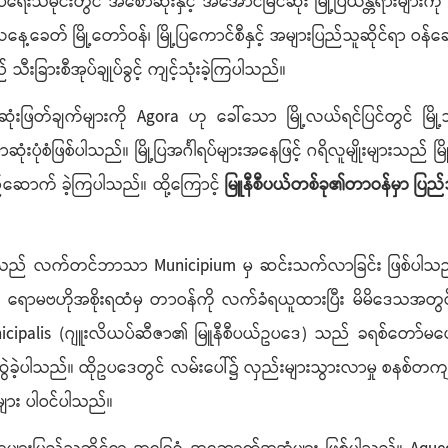
ုပ်ရေးသမိုင်းတွင် အစောဆုံးနှင့် အအောင်မြင်ဆုံး မြို့ပြယန္တရားမျ
 မြို့တော်ဝန်၊ မြို့ပြကောင်စီနှင့် အများပြည်သူဆိုင်ရာ ဝန်ဆေ
 သီးခြားစီအုပ်ချုပ်ခွင့် ကျင့်သုံးခဲ့ကြပါသည်။
် ဆုံးဖြတ်ချက်များကို Agora ဟု ခေါ်သော မြို့လယ်ရင်ပြင်တွင် မြို့
ပုံစံဖြစ်ပါသည်။ မြို့ပြအင်္ဂါရပ်များအနေဖြင့် ဂရိလူမျိုးများသည် မြ
ဆောက် ခဲ့ကြပါသည်။ ထို့ကြောင့်
မြူနီစီပယ်တစ်ခု၏တာဝန်မှာ ပြည
ံးသည် လက်တင်ဘာသာ Municipium မှ ဆင်းသက်လာခြင်း ဖြစ်ပါသည်။
ရောမဗဟိုအစိုးရထံမှ တာဝန်ကို လက်ခံရယူထားပြီး မိမိဒေသအတွင်း အ
nicipalis (ဂျူးလိယပ်ဆီဇာ၏ မြူနီစီပယ်ဥပဒေ) သည် ခရစ်တော်မပေါ်
းဆွဲခဲ့ပါသည်။ ထိုဥပဒေတွင် လမ်းပေါ်၌ လှည်းများသွားလာမှု စနစ်တကျရ
များ ပါဝင်ပါသည်။