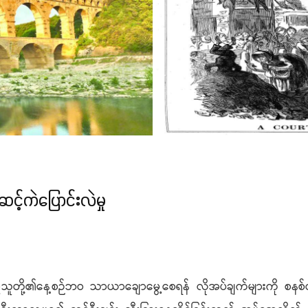
ြဆင့်ကဲပြောင်းလဲမှု
်သူတို့၏နေ့စဉ်ဘဝ သာယာချောမွေ့စေရန် လိုအပ်ချက်များကို စ