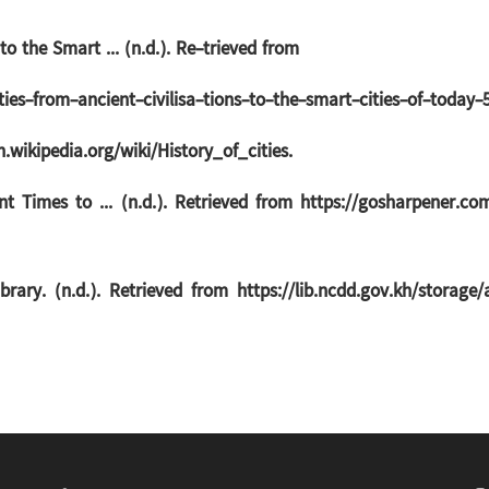
 to the Smart ... (n.d.). Re-trieved from
ies-from-ancient-civilisa-tions-to-the-smart-cities-of-today-
en.wikipedia.org/wiki/History_of_cities.
t Times to ... (n.d.). Retrieved from https://gosharpener.c
ry. (n.d.). Retrieved from https://lib.ncdd.gov.kh/storage