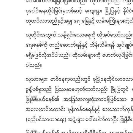
ပေါ်ပေါက်လာရခြင်းဖြစ်ပါသည်။ လူသားတို့သည် ကမ္ဘာဦး
စုပေါင်းနေထိုင်ခြင်းမှတစ်ဆင့် ကျေးရွာ၊ မြို့ပြနှင့် 
ထူထပ်လာသည်နှင့်အမျှ ရေ၊ မြေနှင့် လမ်းမကြီးများကဲ့သ
လူတိုင်းအတွက် သန့်ရှင်းသောရေကို လိုအပ်သော်လည်း တစ
ရေးစနစ်ကို တည်ဆောက်ရန်နှင့် ထိန်းသိမ်းရန် အုပ်ခ
မရှိမဖြစ်လိုအပ်ပါသည်။ ထိုလမ်းများကို ဖောက်လုပ်ခြင်း
ပါသည်။
လူသားများ တစ်နေရာတည်းတွင် စုပြုံနေထိုင်လာသောအခ
စွန့်ပစ်မှုသည် ပြဿနာမဟုတ်သော်လည်း မြို့ပြတွင
မြူနီစီပယ်စနစ်၏ အခြေခံအကျဆုံးတာဝန်ဖြစ်သော အမှိုက
အလေးတင်းတောင်း မှန်ကန်စေရန်နှင့် စားသောက်ကုန်မျ
(စည်ပင်သာယာရေး) အဖွဲ့များ ပေါ်ပေါက်လာပြီး မြူနီစီပ