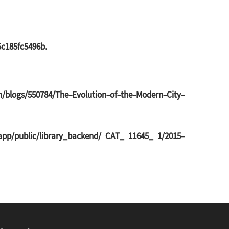
5c185fc5496b.
om/blogs/550784/The-Evolution-of-the-Modern-City-
/app/public/library_backend/ CAT_ 11645_ 1/2015-