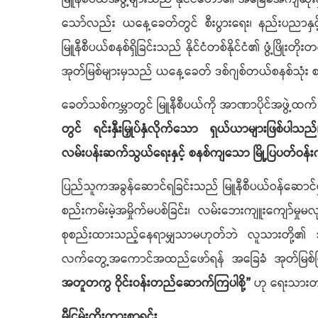
သော်လည်း ယနေ့ခေတ်တွင် စီးပွားရေး၊ နည်းပညာနှင့် 
မြူနီစီပယ်စနစ်ရှိခြင်းသည် နိုင်ငံတစ်နိုင်ငံ၏ ဖွံ့ဖြ
အုတ်မြစ်များမှသည် ယနေ့ခေတ် ဒစ်ဂျစ်တယ်စနစ်သုံး စမ
ခေတ်သစ်ကမ္ဘာတွင် မြူနီစီပယ်ကို အာဏာပိုင်အဖွဲ့ထက်
တွင် ရင်းနှီးမြှုပ်နှံလိုက်သော ရှယ်ယာများဖြစ်
လမ်းပန်းဆက်သွယ်ရေးနှင့် စနစ်ကျသော မြို့ပြပတ်ဝန်းက
ပြည်သူကအခွန်ဆောင်ရခြင်းသည် မြူနီစီပယ်ဝန်ဆောင်မှု
စည်းကမ်းမဲ့အမှိုက်မပစ်ခြင်း၊ လမ်းဘေးကျူးကျော်မှု
စုစည်းထားသည့်နေရာမျှသာမဟုတ်ဘဲ လူသားတို့၏ အနာဂ
လက်တွေ့အကောင်အထည်ဖော်ရန် အခြေခံ အုတ်မြစ်
အတူတကွ ဝိုင်းဝန်းတည်ဆောက်ကြပါစို့”
ဟု ရေးသားတ
မှီငြမ်းကိုးကားစာရင်း