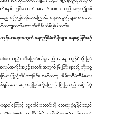
ueducts (ရေသွယ်တံတားများ) သည် မြို့နေလူထုအတွက်
ုးထုတ်စနစ်) ဖြစ်သော Cloaca Maxima သည် ရောမမြို့၏
်သည် မရှိမဖြစ်လိုအပ်ကြောင်း ရောမလူမျိုးများက စတင်
က စနစ်တကျတည်ဆောက်ထိန်းသိမ်းခဲ့ပါသည်။
ျန်းမာရေးအတွက် ရေရှည်စီမံကိန်းများ ရေးဆွဲခြင်းနှင့်
ခဲ့ပါသည်။ ထိုပြောင်းလဲမှုသည် ယနေ့ ကျွန်ုပ်တို့ မြင်
အကိုင်အခွင့်အလမ်းအတွက် မြို့ကြီးများသို့ တိုးဝှေ့
ျားပြည့်သိပ်လာခြင်း၊ စနစ်တကျ အိမ်ရာစီမံကိန်းများ
့်ရှင်းသောရေ မရရှိခြင်းတို့ကြောင့် မြို့ပြသည် အမှိုက်ပုံ
ိုရောဂါကြောင့် လူပေါင်းသောင်းချီ သေဆုံးခဲ့ရခြင်းသည်