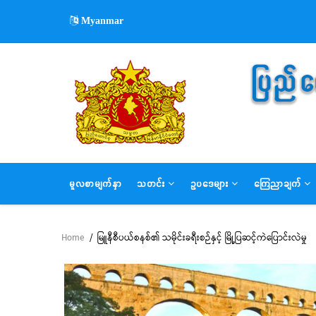
Skip
Myanmar
to
main
content
MAIN
မူလစာမျက်နှာ
သတင်း
ဥပဒေများ
ကြေညာချက်
NAVIGATION
Home
/
မြူနီစီပယ်စနစ်၏ သမိုင်းခရီးစဉ်နှင့် မြို့ပြဆင့်ကဲပြောင်းလဲမှု
Breadcrumb