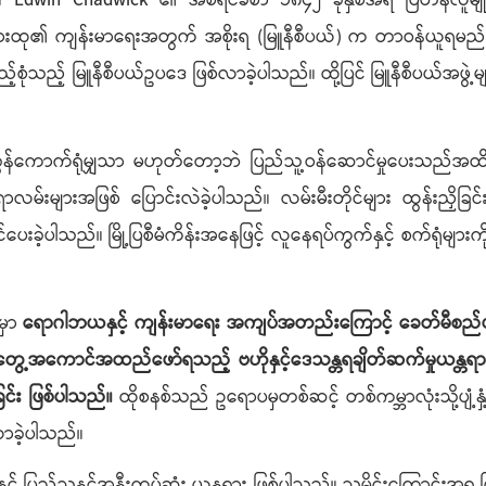
်။ Edwin Chadwick ၏ အစီရင်ခံစာ ၁၈၄၂ ခုနှစ်အရ ဗြိတိန်လူမျိုး
မားထု၏ ကျန်းမာရေးအတွက် အစိုးရ (မြူနီစီပယ်) က တာဝန်ယူရမည်ဖြ
ံသည့် မြူနီစီပယ်ဥပဒေ ဖြစ်လာခဲ့ပါသည်။ ထို့ပြင် မြူနီစီပယ်အဖွဲ့မျ
ောက်ရုံမျှသာ မဟုတ်တော့ဘဲ ပြည်သူ့ဝန်ဆောင်မှုပေးသည်အထိ ကျ
ာလမ်းများအဖြစ် ပြောင်းလဲခဲ့ပါသည်။ လမ်းမီးတိုင်များ ထွန်းညှိခြင
ခဲ့ပါသည်။ မြို့ပြစီမံကိန်းအနေဖြင့် လူနေရပ်ကွက်နှင့် စက်ရုံများကိ
မှာ
ရောဂါဘယနှင့် ကျန်းမာရေး အကျပ်အတည်းကြောင့် ခေတ်မီစည်ပင
တွေ့အကောင်အထည်ဖော်ရသည့် ဗဟိုနှင့်ဒေသန္တရချိတ်ဆက်မှုယန္တရား 
င်း ဖြစ်ပါသည်။
ထိုစနစ်သည် ဥရောပမှတစ်ဆင့် တစ်ကမ္ဘာလုံးသို့ပျံ့နှံ
ာခဲ့ပါသည်။
ှင့် ပြည်သူနှင့်အနီးကပ်ဆုံး ယန္တရား ဖြစ်ပါသည်။ သမိုင်းကြောင်းအရ