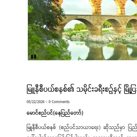
Pause
မြူနီစီပယ်စနစ်၏ သမိုင်းခရီးစဉ်နှင့် မြို့ပ
05/22/2026
-
0 Comments
မောင်စည်ပင်(နေပြည်တော်)
မြူနီစီပယ်စနစ် (စည်ပင်သာယာရေး) ဆိုသည်မှာ ပြည