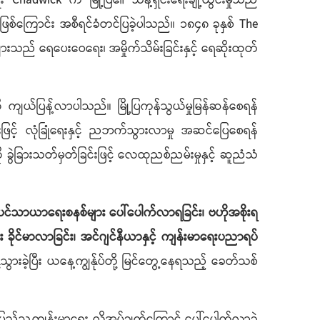
 Chadwick က မြို့ပြ၏ သန့်ရှင်းရေးချို့ယွင်းမှုသည်
စ်ကြောင်း အစီရင်ခံတင်ပြခဲ့ပါသည်။ ၁၈၄၈ ခုနှစ် The
ားသည် ရေပေးဝေရေး၊ အမှိုက်သိမ်းခြင်းနှင့် ရေဆိုးထုတ်
ယ်ပြန့်လာပါသည်။ မြို့ပြကုန်သွယ်မှုမြန်ဆန်စေရန်
်းဖြင့် လုံခြုံရေးနှင့် ညဘက်သွားလာမှု အဆင်ပြေစေရန်
ု ခွဲခြားသတ်မှတ်ခြင်းဖြင့် လေထုညစ်ညမ်းမှုနှင့် ဆူညံသံ
်သာယာရေးစနစ်များ ပေါ်ပေါက်လာရခြင်း၊ ဗဟိုအစိုးရ
ခိုင်မာလာခြင်း၊ အင်ဂျင်နီယာနှင့် ကျန်းမာရေးပညာရပ်
့သွားခဲ့ပြီး ယနေ့ကျွန်ုပ်တို့ မြင်တွေ့နေရသည့် ခေတ်သစ်
 ပြည်သူ့ကျန်းမာရေး လိုအပ်ချက်ကြောင့် ပေါ်ပေါက်လာခဲ့