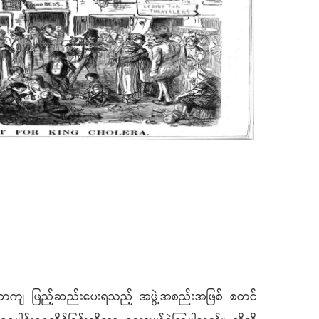
နစ်တကျ ဖြည့်ဆည်းပေးရသည့် အဖွဲ့အစည်းအဖြစ် စတင်