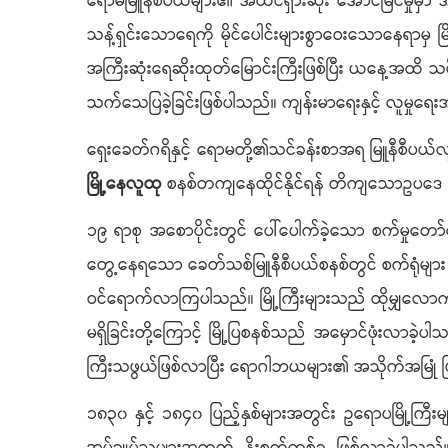
ရောမမြူနီစီပယ်များ၏ အထင်ရှားဆုံး အောင်မြင်မှု
သန့်ရှင်းသောရေကို မိုင်ပေါင်းများစွာဝေးသောနေရာမ
အကြီးဆုံးရေဆိုးထုတ်မြောင်းကြီးဖြစ်ပြီး ယနေ့အထိ သ
သက်သေပြခဲ့ခြင်းဖြစ်ပါသည်။ ကျန်းမာရေးနှင့် လူမှု
ရှေးခေတ်ဂရိနှင့် ရောမတို့၏သင်ခန်းစာအရ မြူနီစီပယ်လ
မြို့နေလူထု
စနစ်တကျနေထိုင်နိုင်ရန် တိကျသောဥပဒေ စိုးမို
၁၉ ရာစု အစောပိုင်းတွင် ပေါ်ပေါက်ခဲ့သော စက်မှုတော်လ
တွေ့နေရသော ခေတ်သစ်မြူနီစီပယ်စနစ်တွင် စက်ရုံများ 
ဝင်ရောက်လာကြပါသည်။ မြို့ကြီးများသည် ထိုမျှလောက်
မရှိခြင်းတို့ကြောင့် မြို့ပြစနစ်သည် အမှောင်ဖုံးလာခဲ့ပါသ
ကြီးသဖွယ်ဖြစ်လာပြီး ရောဂါဘယများ၏ အသိုက်အမြုံ ဖ
၁၈၃၀ နှင့် ၁၈၄၀ ပြည့်နှစ်များအတွင်း ဥရောပမြို့ကြီး