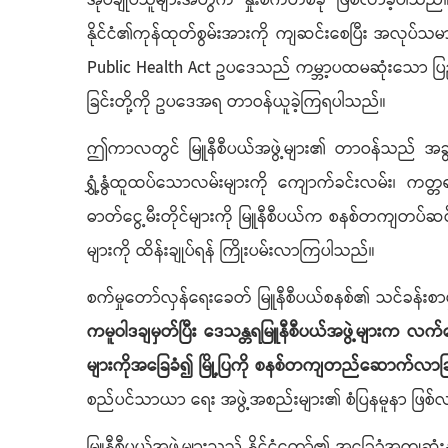
အုပ်ချုပ်သူများအတွက် နှိုးစက်တစ်ခု ဖြစ်လာခဲ့ပါသည
နိုင်ငံ၏ကုန်ထုတ်စွမ်းအားကို ကျဆင်းစေပြီး အလုပ်သ
Public Health Act ဥပဒေသည် ကမ္ဘာ့ပထမဆုံးသော ပြည့်စု
ခြင်းတို့ကို ဥပဒေအရ တာဝန်ယူခဲ့ကြရပါသည်။
ဤကာလတွင် မြူနီစီပယ်အဖွဲ့များ၏ တာဝန်သည် အခွန်က
ရွှံ့နွံထူထပ်သောလမ်းများကို ကျောက်ခင်းလမ်း၊ ကတ္တရ
ဓာတ်ငွေ့မီးတိုင်များကို မြူနီစီပယ်က စနစ်တကျတပ်ဆင်ပေး
များကို ထိန်းချုပ်ရန် ကြိုးပမ်းလာကြပါသည်။
စက်မှုတော်လှန်ရေးခေတ် မြူနီစီပယ်စနစ်၏ သင်ခန်းစာ
ကမူဝါဒချမှတ်ပြီး ဒေသန္တရမြူနီစီပယ်အဖွဲ့များက လက်
များကိုအခြေခံ၍ မြို့ပြကို စနစ်တကျတည်ဆောက်လာခြ
စည်ပင်သာယာ ရေး အဖွဲ့အစည်းများ၏ စံပြနမူနာ ဖြစ်လ
မြူနီစီပယ်အဖွဲ့များသည် နိုင်ငံတော်၏ အခြေခံအကျဆုံးန