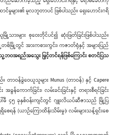
ားကို တည်ဆောက်ခဲ့သည့် ရှေးဟောင်းဂရိနှင့် ရောမခေတ်ကို
ာင်မှုများ၏ မူလဘူတာပင် ဖြစ်ပါသည်။ ရှေးဟောင်းဂရိ
သူမြို့သားများ စုဝေးတိုင်ပင်၍ ဆုံးဖြတ်ခြင်းဖြစ်ပါသည်။
ို့တစ်မြို့တွင် အားကစားကွင်း၊ ကဇာတ်ရုံနှင့် အများပြည်
်သူ့ဘဝအရည်အသွေး မြှင့်တင်ရန်ဖြစ်ကြောင်း စတင်ပြသ
 တာဝန်ခွဲဝေယူသူများ Munus (တာဝန်) နှင့် Capere
ခွန်ကောက်ခြင်း၊ လမ်းခင်းခြင်းနှင့် တရားစီရင်ခြင်း
မီ ၄၅ ခုနှစ်ဝန်းကျင်တွင် ဂျူးလိယပ်ဆီဇာသည် မြို့ပြ
ှိစေရန် (ယာဉ်ကြောထိန်းသိမ်းမှု)၊ လမ်းများသန့်ရှင်းစေ