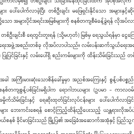
ကာလမှစ၍ တစ်ဦးချင်း သီးခြားနေထိုင်ခြင်းထက် အုပ်စုအလိုက် စုပေ
နိုင်ငံများ ပေါ်ပေါက်လာခဲ့ပြီး တစ်ဦးချင်း မဖြေရှင်းနိုင်သော အများ
ို့သော အများပိုင်အရင်းအမြစ်များကို စနစ်တကျစီမံခန့်ခွဲရန် လိုအပ
်ဦးချင်းစီ ရေတွင်းတူးရန် (သို့မဟုတ်) မြစ်မှ ရေသွယ်ရန်မှာ ငွေကြေ
ျုပ်ရေးအဖွဲ့အစည်းတစ်ခု လိုအပ်လာပါသည်။ လမ်းပန်းဆက်သွယ်ရေးအနေဖ
၊ ပြုပြင်ခြင်းနှင့် လမ်းပေါ်ရှိ စည်းကမ်းများကို ထိန်းသိမ်းခြင်းသည
ါ အကြီးမားဆုံးသောစိန်ခေါ်မှုမှာ အညစ်အကြေးနှင့် စွန့်ပစ်ပစ
် စနစ်တကျစွန့်ပစ်ခြင်းမရှိပါက ရောဂါဘယများ (ဥပမာ - ကာလဝမ
်သိမ်းခြင်းနှင့် ရေဆိုးထုတ်ခြင်းလုပ်ငန်းများ ပေါ်ပေါက်လာခြင
ား ဘေးကင်းစေရန် စောင့်ကြည့်ထိန်းညှိပေးသည့် ယန္တရားလိုအပ်ပါ
ယ်စနစ် ခိုင်မာခြင်းသည် မြို့ပြ၏ အခြေခံအဆောက်အအုံနှင့် ပြည်သူ့ကျ