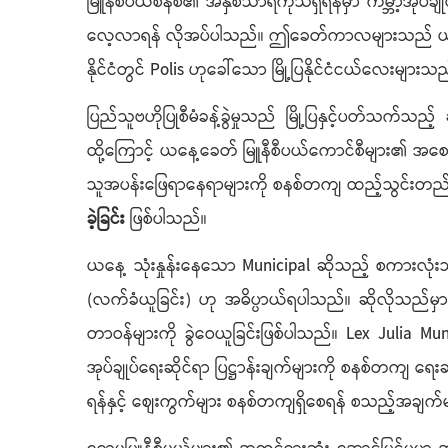
မြူနီစီပယ်စနစ်၏ အနှစ်သာရကိုသိရှိရန်မှာ ကမ္ဘာ့အုပ်ချ
လေ့လာရန် လိုအပ်ပါသည်။ ဤခေတ်ကာလများသည် ယနေ့ခေတ်
နိုင်ငံတွင် Polis ဟုခေါ်သော မြို့ပြနိုင်ငံငယ်လေးများသည်
ပြည်သူဗဟိုပြုစီမံခန့်ခွဲမှုသည် မြို့ပြနှင့်ပတ်သက်သည့
ထို့ကြောင့် ယနေ့ခေတ် မြူနီစီပယ်ကောင်စီများ၏ အစောဆုံး
သူအပန်းဖြေရာနေရာများကို စနစ်တကျ ထည့်သွင်းတည်
ခဲ့ခြင်း
ဖြစ်ပါသည်။
ယနေ့ သုံးနှုန်းနေသော Municipal ဆိုသည့် စကားလု
(လက်ခံယူခြင်း) ဟု အဓိပ္ပာယ်ရပါသည်။ ဆိုလိုသည်မှာ 
တာဝန်များကို ခွဲဝေယူခြင်းဖြစ်ပါသည်။ Lex Julia Mu
အုပ်ချုပ်ရေးဆိုင်ရာ ပြဋ္ဌာန်းချက်များကို စနစ်တကျ ရေ
ရန်နှင့် စျေးကွက်များ စနစ်တကျရှိစေရန် စသည့်အချက်