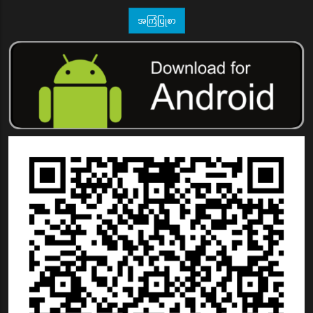
အကြံပြုစာ