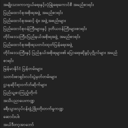
အမျိုးသားကာကွယ်ရေးနှင့်လုံခြုံရေးကောင်စီ အမည်စာရင်း
ပြည်ထောင်စုအစိုးရအဖွဲ့ အမည်စာရင်း
ပြည်ထောင်စုအဆင့် ရုံး၊ အဖွဲ့အစည်းများ
ပြည်ထောင်စုဝန်ကြီးများနှင့် ဒုတိယဝန်ကြီးများစာရင်း
တိုင်းဒေသကြီး/ပြည်နယ်အစိုးရအဖွဲ့ အမည်စာရင်း
ပြည်ထောင်စုအစိုးရသတင်းထုတ်ပြန်ရေးအဖွဲ့
တိုင်းဒေသကြီးနှင့် ပြည်နယ်အစိုးရများ၏ ပြောရေးဆိုခွင့်ပုဂ္ဂိုလ်များ အမည်
စာရင်း
မြန်မာနိုင်ငံ ပြန်တမ်းများ
သတင်းစာရှင်းလင်းပွဲမှတ်တမ်းများ
ဌာနဆိုင်ရာဝက်ဘ်ဆိုက်များ
ပြည်သူ့စာကြည့်တိုက်
အသိပညာပေးကဏ္ဍ
ခရီးသွားလုပ်ငန်းဖွံ့ဖြိုးတိုးတက်မှုကဏ္ဍ
ဆောင်းပါး
အယ်ဒီတာ့အာဘော်