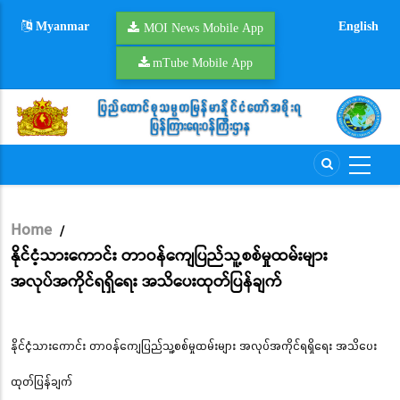
Skip
Myanmar
English
to
MOI News Mobile App
main
mTube Mobile App
content
Home
/
Breadcrumb
နိုင်ငံ့သားကောင်း တာဝန်ကျေပြည်သူ့စစ်မှုထမ်းများ
အလုပ်အကိုင်ရရှိရေး အသိပေးထုတ်ပြန်ချက်
နိုင်ငံ့သားကောင်း တာဝန်ကျေပြည်သူ့စစ်မှုထမ်းများ အလုပ်အကိုင်ရရှိရေး အသိပေး
ထုတ်ပြန်ချက်