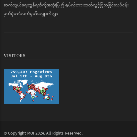
ဆက်သွယ်ရေးကွန်ရက်ကိုအသုံးပြု၍ ရုပ်ရှင်ကားထုတ်လွှင့်ပြသခြင်းလုပ်ငန်း
မှတ်ပုံတင်လက်မှတ်လျှောက်လွှာ
VISITORS
© Copyright
MOI
2024. All Rights Reserved.