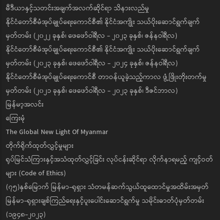
မီဒီယာနှင့်သတင်းအချက်အလက်ဆိုင်ရာ သိနားလည်မှု
နိုင်ငံတော်စီမံအုပ်ချုပ်ရေးကောင်စီ၏ နိုင်ငံအကျိုး သယ်ပိုးဆောင်ရွက်ချက်
မှတ်တမ်း (၂၀၂၂ ခုနှစ်၊ ဖေဖော်ဝါရီလ - ၂၀၂၃ ခုနှစ်၊ ဇန်နဝါရီလ)
နိုင်ငံတော်စီမံအုပ်ချုပ်ရေးကောင်စီ၏ နိုင်ငံအကျိုး သယ်ပိုးဆောင်ရွက်ချက်
မှတ်တမ်း (၂၀၂၃ ခုနှစ်၊ ဖေဖော်ဝါရီလ - ၂၀၂၄ ခုနှစ်၊ ဇန်နဝါရီလ)
နိုင်ငံတော်စီမံအုပ်ချုပ်ရေးကောင်စီ တာဝန်ယူခဲ့သည့်ကာလ ဖွံ့ဖြိုးတိုးတက်မှု
မှတ်တမ်း (၂၀၂၁ ခုနှစ်၊ ဖေဖော်ဝါရီလ - ၂၀၂၃ ခုနှစ်၊ ဒီဇင်ဘာလ)
မြန်မာ့အလင်း
ကြေးမုံ
The Global New Light Of Myanmar
တိုက်ရိုက်ထုတ်လွှင့်မှုများ
ရုပ်မြင်သံကြားနှင့်အသံထုတ်လွှင့်ခြင်း လုပ်ငန်းဆိုင်ရာ လိုက်နာရမည့် ကျင့်ဝတ်
များ (Code of Ethics)
(၇၅)နှစ်မြောက် မြန်မာ-ရုရှား သံတမန်ဆက်သွယ်ထူထောင်မှုအထိမ်းအမှတ်
မြန်မာ-ရုရှားချစ်ကြည်ရေးနှင့်ပူးပေါင်းဆောင်ရွက်မှု သမိုင်းဓာတ်ပုံမှတ်တမ်း
(၁၉၄၈-၂၀၂၃)