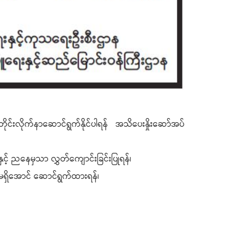
င်းလိုက်နာဆောင်ရွက်နိုင်ပါရန် အသိပေးနှိုးဆော်အပ်
်နှင့် ညနေမှသာ လွှတ်ကျောင်းခြင်းပြုရန်၊
ှုမရှိအောင် ဆောင်ရွက်ထားရန်၊