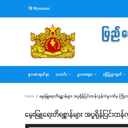
Skip
Myanmar
to
main
content
MAIN
မူလစာမျက်နှာ
သတင်း
ဥပဒေများ
ကြေညာချက်
NAVIGATION
Home
/
မွေးမြူရေးတိရစ္ဆာန်များ အပူရှိန်ပြင်းထန်လွန်ကဲမှုဒဏ်မှ က
Breadcrumb
မွေးမြူရေးတိရစ္ဆာန်များ အပူရှိန်ပြင်းထ