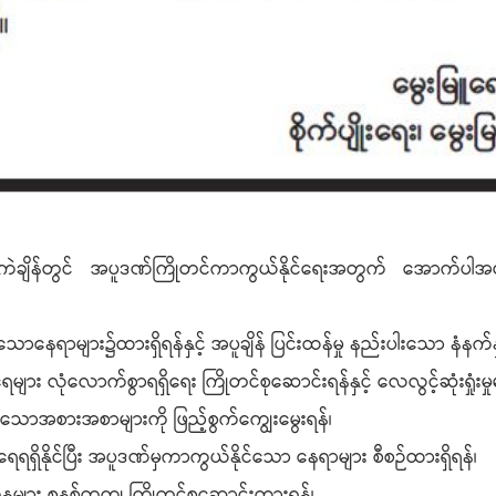
လွန်ကဲချိန်တွင် အပူဒဏ်ကြိုတင်ကာကွယ်နိုင်ရေးအတွက် အောက်ပါအတို
ရှိသောနေရာများ၌ထားရှိရန်နှင့် အပူချိန် ပြင်းထန်မှု နည်းပါးသော နံနက
ား လုံလောက်စွာရရှိရေး ကြိုတင်စုဆောင်းရန်နှင့် လေလွင့်ဆုံးရှုံးမ
ောအစားအစာများကို ဖြည့်စွက်ကျွေးမွေးရန်၊
ရေရရှိနိုင်ပြီး အပူဒဏ်မှကာကွယ်နိုင်သော နေရာများ စီစဉ်ထားရှိရန်၊
ြက်နုများ စနစ်တကျ ကြိုတင်စုဆောင်းထားရန်၊