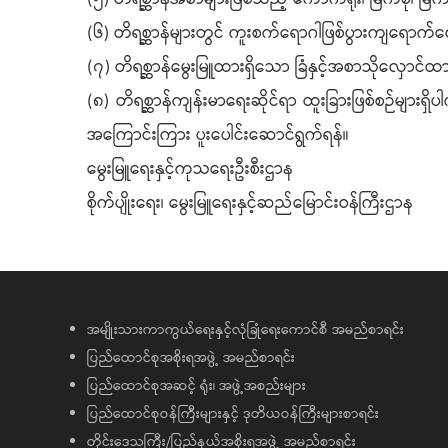
(၆) တိရစ္ဆာန်များတွင် ကူးစက်ရောဂါဖြစ်ပွားကျရောက်စေ
(၇) တိရစ္ဆာန်မွေးမြူထားရှိသော ခြံနှင့်အစာသိုလှောင်
(၈) တိရစ္ဆာန်ကျန်းမာရေးဆိုင်ရာ ထူးခြားဖြစ်စဉ်များရှိပ
အကြောင်းကြား ပူးပေါင်းဆောင်ရွက်ရန်။
မွေးမြူရေးနှင့်ကုသရေးဦးစီးဌာန
စိုက်ပျိုးရေး၊ မွေးမြူရေးနှင့်ဆည်မြောင်းဝန်ကြီးဌာန
အမျိုးသားကာကွယ်ရေးနှင့်လုံခြုံရေးကောင်စီ အမည်စာရင်း
ပြည်ထောင်စုအစိုးရအဖွဲ့ အမည်စာရင်း
ပြည်ထောင်စုအဆင့် ရုံး၊ အဖွဲ့အစည်းများ
ပြည်ထောင်စုဝန်ကြီးများနှင့် ဒုတိယဝန်ကြီးများစာရင်း
တိုင်းဒေသကြီး/ပြည်နယ်အစိုးရအဖွဲ့ အမည်စာရင်း