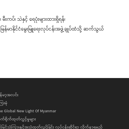
ပ်၊ သဲနှင့် ရေပုံးများထားရှိရန်၊
ြန်မာနိုင်ငံမွေးမြူရေးလုပ်ငန်းအဖွဲ့ချုပ်ထံသို့ ဆက်သွယ်
န်မာ့အလင်း
ေးမုံ
he Global New Light Of Myanmar
ုက်ရိုက်ထုတ်လွှင့်မှုများ
ပ်မြင်သံကြားနှင့်အသံထုတ်လွှင့်ခြင်း လုပ်ငန်းဆိုင်ရာ လိုက်နာရမည့်