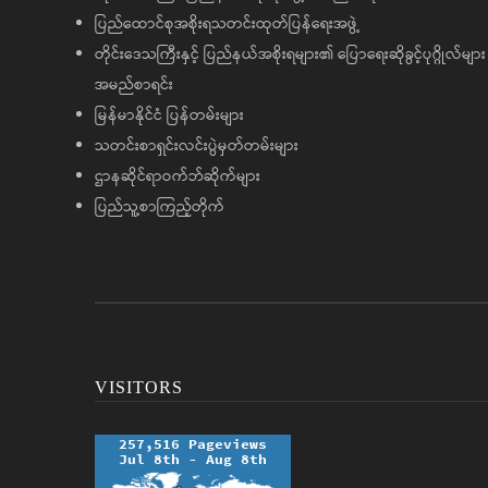
ပြည်ထောင်စုအစိုးရသတင်းထုတ်ပြန်ရေးအဖွဲ့
တိုင်းဒေသကြီးနှင့် ပြည်နယ်အစိုးရများ၏ ပြောရေးဆိုခွင့်ပုဂ္ဂိုလ်များ
အမည်စာရင်း
မြန်မာနိုင်ငံ ပြန်တမ်းများ
သတင်းစာရှင်းလင်းပွဲမှတ်တမ်းများ
ဌာနဆိုင်ရာဝက်ဘ်ဆိုက်များ
ပြည်သူ့စာကြည့်တိုက်
VISITORS