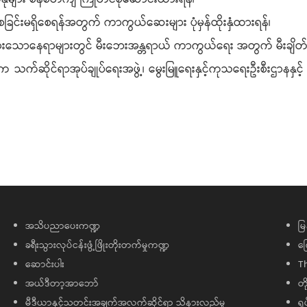
ခြင်းမရှိစေရန်အတွက် ကာကွယ်ဆေးများ ပုံမှန်ထိုးနှံထားရန်၊
ထားသောနေရာများတွင် မီးဘေးအန္တရာယ် ကာကွယ်ရေး အတွက် မီးချိတ်၊ မီးက
ါက သက်ဆိုင်ရာအုပ်ချုပ်ရေးအဖွဲ့၊ မွေးမြူရေးနှင့်ကုသရေးဦးစီးဌာနနှင့် မ
အသိပညာပေးကဏ္ဍ
မြ
ခရီးသွားလုပ်ငန်းဖွံ့ဖြိုးတိုးတက်မှုကဏ္ဍ
ကြ
ဆောင်းပါး
T
အယ်ဒီတာ့အာဘော်
တိ
မီဒီယာနှင့်သတင်းအချက်အလက်ဆိုင်ရာ သိနားလည်မှု
ရု