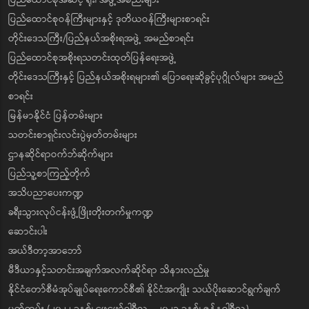
ပြည်ထောင်စုဝန်ကြီးများနှင့် ဒုတိယဝန်ကြီးများစာရင်း
တိုင်းဒေသကြီး/ပြည်နယ်အစိုးရအဖွဲ့ အမည်စာရင်း
ပြည်ထောင်စုအစိုးရသတင်းထုတ်ပြန်ရေးအဖွဲ့
တိုင်းဒေသကြီးနှင့် ပြည်နယ်အစိုးရများ၏ ပြောရေးဆိုခွင့်ပုဂ္ဂိုလ်များ အမည်
စာရင်း
မြန်မာနိုင်ငံ ပြန်တမ်းများ
သတင်းစာရှင်းလင်းပွဲမှတ်တမ်းများ
ဌာနဆိုင်ရာဝက်ဘ်ဆိုက်များ
ပြည်သူ့စာကြည့်တိုက်
အသိပညာပေးကဏ္ဍ
ခရီးသွားလုပ်ငန်းဖွံ့ဖြိုးတိုးတက်မှုကဏ္ဍ
ဆောင်းပါး
အယ်ဒီတာ့အာဘော်
မီဒီယာနှင့်သတင်းအချက်အလက်ဆိုင်ရာ သိနားလည်မှု
နိုင်ငံတော်စီမံအုပ်ချုပ်ရေးကောင်စီ၏ နိုင်ငံအကျိုး သယ်ပိုးဆောင်ရွက်ချက်
မှတ်တမ်း (၂၀၂၂ ခုနှစ်၊ ဖေဖော်ဝါရီလ - ၂၀၂၃ ခုနှစ်၊ ဇန်နဝါရီလ)