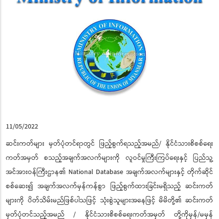
11/05/2022
ဆင်းကတ်များ မှတ်ပုံတင်ရာတွင် ဖြည့်စွက်ရသည့်အမည်/ နိုင်ငံသားစိစစ်ရေး
ကတ်အမှတ် စသည့်အချက်အလက်များကို လူဝင်မှုကြီးကြပ်ရေးနှင့် ပြည်သူ့
အင်အားဝန်ကြီးဌာန၏ National Database အချက်အလက်များနှင့် တိုက်ဆိုင်
စစ်ဆေး၍ အချက်အလက်မှန်ကန်စွာ ဖြည့်စွက်ထားခြင်းမရှိသည့် ဆင်းကတ်
များကို ပိတ်သိမ်းမည်ဖြစ်ပါသဖြင့် သုံးစွဲသူများအနေဖြင့် မိမိတို့၏ ဆင်းကတ်
မှတ်ပုံတင်သည့်အမည် / နိုင်ငံသားစိစစ်ရေးကတ်အမှတ် တို့ကိုမှန်/မမှန်