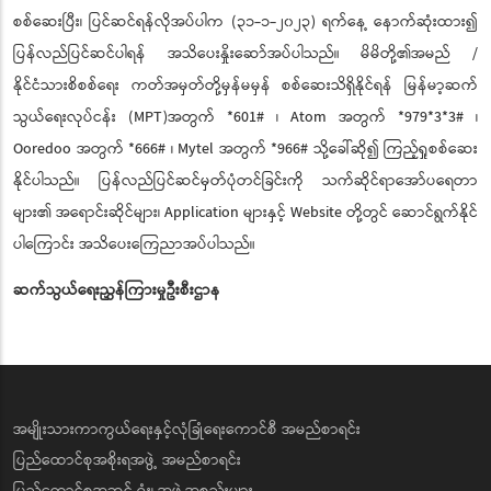
စစ်ဆေးပြီး၊ ပြင်ဆင်ရန်လိုအပ်ပါက (၃၁-၁-၂၀၂၃) ရက်နေ့ နောက်ဆုံးထား၍
ပြန်လည်ပြင်ဆင်ပါရန် အသိပေးနှိုးဆော်အပ်ပါသည်။ မိမိတို့၏အမည် /
နိုင်ငံသားစိစစ်ရေး ကတ်အမှတ်တို့မှန်မမှန် စစ်ဆေးသိရှိနိုင်ရန် မြန်မာ့ဆက်
သွယ်ရေးလုပ်ငန်း (MPT)အတွက် *601# ၊ Atom အတွက် *979*3*3# ၊
Ooredoo အတွက် *666# ၊ Mytel အတွက် *966# သို့ခေါ်ဆို၍ ကြည့်ရှုစစ်ဆေး
နိုင်ပါသည်။ ပြန်လည်ပြင်ဆင်မှတ်ပုံတင်ခြင်းကို သက်ဆိုင်ရာအော်ပရေတာ
များ၏ အရောင်းဆိုင်များ၊ Application များနှင့် Website တို့တွင် ဆောင်ရွက်နိုင်
ပါကြောင်း အသိပေးကြေညာအပ်ပါသည်။
ဆက်သွယ်ရေးညွှန်ကြားမှုဦးစီးဌာန
အမျိုးသားကာကွယ်ရေးနှင့်လုံခြုံရေးကောင်စီ အမည်စာရင်း
ပြည်ထောင်စုအစိုးရအဖွဲ့ အမည်စာရင်း
ပြည်ထောင်စုအဆင့် ရုံး၊ အဖွဲ့အစည်းများ