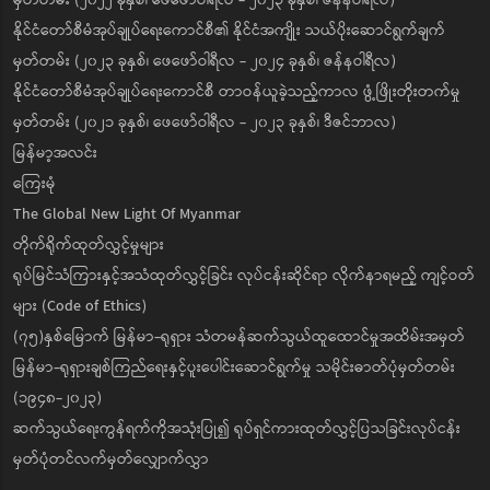
နိုင်ငံတော်စီမံအုပ်ချုပ်ရေးကောင်စီ၏ နိုင်ငံအကျိုး သယ်ပိုးဆောင်ရွက်ချက်
မှတ်တမ်း (၂၀၂၃ ခုနှစ်၊ ဖေဖော်ဝါရီလ - ၂၀၂၄ ခုနှစ်၊ ဇန်နဝါရီလ)
နိုင်ငံတော်စီမံအုပ်ချုပ်ရေးကောင်စီ တာဝန်ယူခဲ့သည့်ကာလ ဖွံ့ဖြိုးတိုးတက်မှု
မှတ်တမ်း (၂၀၂၁ ခုနှစ်၊ ဖေဖော်ဝါရီလ - ၂၀၂၃ ခုနှစ်၊ ဒီဇင်ဘာလ)
မြန်မာ့အလင်း
ကြေးမုံ
The Global New Light Of Myanmar
တိုက်ရိုက်ထုတ်လွှင့်မှုများ
ရုပ်မြင်သံကြားနှင့်အသံထုတ်လွှင့်ခြင်း လုပ်ငန်းဆိုင်ရာ လိုက်နာရမည့် ကျင့်ဝတ်
များ (Code of Ethics)
(၇၅)နှစ်မြောက် မြန်မာ-ရုရှား သံတမန်ဆက်သွယ်ထူထောင်မှုအထိမ်းအမှတ်
မြန်မာ-ရုရှားချစ်ကြည်ရေးနှင့်ပူးပေါင်းဆောင်ရွက်မှု သမိုင်းဓာတ်ပုံမှတ်တမ်း
(၁၉၄၈-၂၀၂၃)
ဆက်သွယ်ရေးကွန်ရက်ကိုအသုံးပြု၍ ရုပ်ရှင်ကားထုတ်လွှင့်ပြသခြင်းလုပ်ငန်း
မှတ်ပုံတင်လက်မှတ်လျှောက်လွှာ