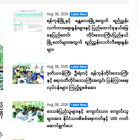
Aug 08, 2026
Latest News
ရန်ကုန်မြို့နှင့် မန္တလေးမြို့အတွက် ရည်ညွှန်း
လက်ကားဈေးနှုန်းများနှင့် ပြည်ထောင်စုနယ်မြေ
နေပြည်တော်၊ တိုင်းဒေသကြီး/ပြည်နယ်
မြို့တော်များအတွက် ရည်ညွှန်းလက်လီဈေးနှုန်း
များ
Aug 08, 2026
Latest News
ဒုတိယဝန်ကြီး ဦးရဲတင့် ရန်ကုန်တိုင်းဒေသကြီး
နှင့် ဧရာဝတီတိုင်းဒေသကြီးအတွင်း ပြန်ကြားရေး
လုပ်ငန်းများ ကြည့်ရှုစစ်ဆေး
Aug 08, 2026
ည်
Latest News
ဒေသခံပြည်သူများနှင့် ကျောင်းသား ကျောင်းသူ
ို
များအား နိုင်ငံသားစိစစ်ရေးကတ်နှင့် UID ကတ်
ဆောင်ရွက်ပေး
ီး