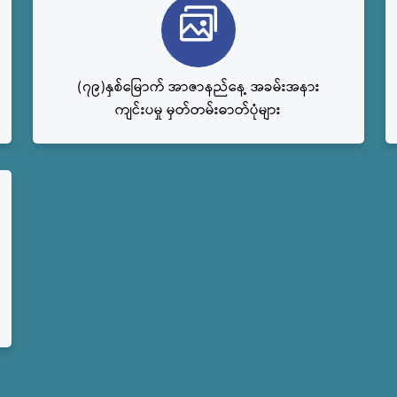
(၇၉)နှစ်မြောက် အာဇာနည်နေ့ အခမ်းအနား
ကျင်းပမှု မှတ်တမ်းဓာတ်ပုံများ