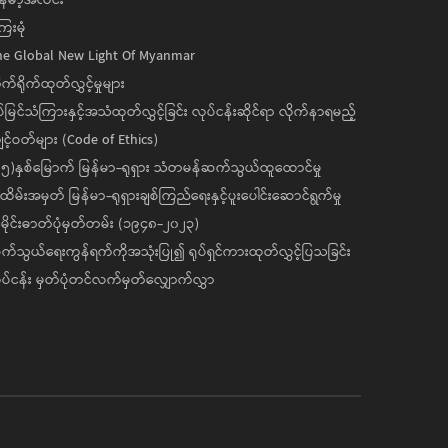
ေးမုံ
he Global New Light Of Myanmar
ုက်ရိုက်ထုတ်လွှင့်မှုများ
ပ်မြင်သံကြားနှင့်အသံထုတ်လွှင့်ခြင်း လုပ်ငန်းဆိုင်ရာ လိုက်နာရမည့်
င့်ဝတ်များ (Code of Ethics)
၅)နှစ်မြောက် မြန်မာ-ရုရှား သံတမန်ဆက်သွယ်ထူထောင်မှု
ိမ်းအမှတ် မြန်မာ-ရုရှားချစ်ကြည်ရေးနှင့်ပူးပေါင်းဆောင်ရွက်မှု
ိုင်းဓာတ်ပုံမှတ်တမ်း (၁၉၄၈-၂၀၂၃)
်သွယ်ရေးကွန်ရက်ကိုအသုံးပြု၍ ရုပ်ရှင်ကားထုတ်လွှင့်ပြသခြင်း
ပ်ငန်း မှတ်ပုံတင်လက်မှတ်လျှောက်လွှာ