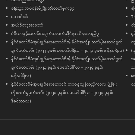
ခရီးသွားလုပ်ငန်းဖွံ့ဖြိုးတိုးတက်မှုကဏ္ဍ
ကြ
ဆောင်းပါး
T
အယ်ဒီတာ့အာဘော်
တိ
မီဒီယာနှင့်သတင်းအချက်အလက်ဆိုင်ရာ သိနားလည်မှု
ရု
နိုင်ငံတော်စီမံအုပ်ချုပ်ရေးကောင်စီ၏ နိုင်ငံအကျိုး သယ်ပိုးဆောင်ရွက်
ကျ
ချက်မှတ်တမ်း (၂၀၂၂ ခုနှစ်၊ ဖေဖော်ဝါရီလ - ၂၀၂၃ ခုနှစ်၊ ဇန်နဝါရီလ)
(၇
နိုင်ငံတော်စီမံအုပ်ချုပ်ရေးကောင်စီ၏ နိုင်ငံအကျိုး သယ်ပိုးဆောင်ရွက်
အထ
ချက်မှတ်တမ်း (၂၀၂၃ ခုနှစ်၊ ဖေဖော်ဝါရီလ - ၂၀၂၄ ခုနှစ်၊
သမ
ဇန်နဝါရီလ)
ဆက
နိုင်ငံတော်စီမံအုပ်ချုပ်ရေးကောင်စီ တာဝန်ယူခဲ့သည့်ကာလ ဖွံ့ဖြိုး
လု
တိုးတက်မှုမှတ်တမ်း (၂၀၂၁ ခုနှစ်၊ ဖေဖော်ဝါရီလ - ၂၀၂၃ ခုနှစ်၊
ဒီဇင်ဘာလ)