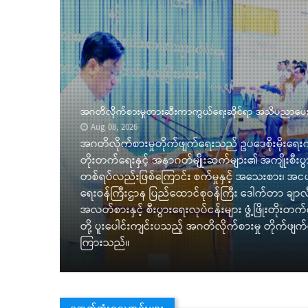
်းပ
်ငံတည်ဆောက်ရေး၊ စီးပွားရေးဖွံ့ဖြိုး
ပြည်ထောင်စုဝန်ကြီး ဒေ
့်ရှောက်သည့် အမျိုးသားရေးတာဝန်
Aug 08, 2026
ပွားရေးလုပ်ငန်းများ ဖွံ့ဖြိုးတိုးတက်
နည်းပညာတက္ကသိုလ် (
သည့် စက်မှုနှင့် အသေးစား၊ အငယ်စား၊
အဆောက်အအုံ တည်ရှိနေမ
် အဂတိလိုက်စားမှုတိုက်ဖျက်ရေးကော်မရှင်
စာကြည့်တိုက်နှင့် R
ပေးရှင်းလင်းဆွေးနွေးပွဲတွင် ပြော
ပြည်ထောင်စုဝန်ကြီး 
ယမန်နေ့က သွားရောက
နောက်ဆုံးရသတင်းများ