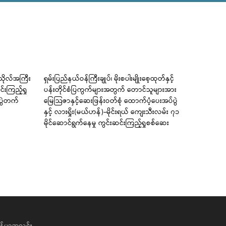
ကသိုလ်အကြီး
ရှမ်းပြည်နယ်ဝန်ကြီးချုပ်၊ မိုးစပါးမျိုးစေ့ထုတ်နှင့်
ကြံခင်းမြို
်းကြည့်ရှု
ပန်းတိုင်စံပြကွက်များအတွက် တောင်သူများအား
အခြေခံပညာမ
ံပွဲတက်
မြေသြဇာနှင့်ဆေးဖြန်းဝတ်စုံ ထောက်ပံ့ပေးအပ်ပွဲ
တင်ရေး အသိ
နှင့် လားရှိုး(မယ်ဟန်)-မိုင်းရယ် ကျေးသီးလမ်း ၇၁
ကျင်းပပေး
မိုင်ဆောင်ရွက်နေမှု ကွင်းဆင်းကြည့်ရှုစစ်ဆေး
န်မာ့အလင်း