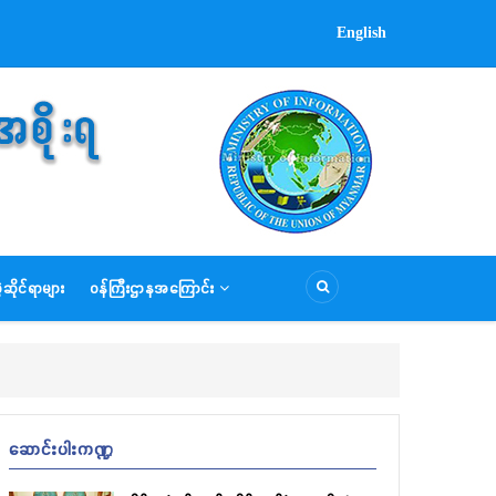
English
နိုင်ငံတော်သမ္မတ ဦးမင်းအောင်လှိုင် ထိုင်းနိုင်င
ခရီးစဉ် (Official Visit) သွားရောက်ခဲ့မှုနှင့်စပ
Aug 08, 2026
ပြည်ထောင်စုသမ္မတမြန်မာနိုင်ငံတော် နိုင်င
ဆိုင်ရာများ
ဝန်ကြီးဌာနအကြောင်း
ထင် ချာဝီရကွန်၏ ဖိတ်ကြားချက်အရ ထိုင်းနို
မီဒီယာများ၏ မေးမြန်းမှုများအပေါ် နိုင်ငံ
ရှင်းလင်းဖြေကြားခဲ့သည်များကို ဖော်ပြ
ဆိုမှုနှင့် စာတို (SMS) ဝန်ဆောင်မှုများပေးအပ်
ဆောင်းပါးကဏ္ဍ