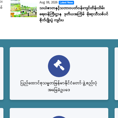
ား
Aug 08, 2026
Latest News
စ်
သယံဇာတနှင့်သဘာဝပတ်ဝန်းကျင်ထိန်းသိမ်း
ရေးဝန်ကြီးဌာန ဒုတိယအကြိမ် မိုးရာသီသစ်ပင်
စိုက်ပျိုးပွဲ ကျင်းပ
ပြည်‌ထောင်စုသမ္မတမြန်မာနိုင်ငံတော် ဖွဲ့စည်းပုံ
အခြေခံဥပဒေ