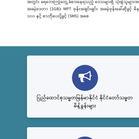
အတွင်း ရေဘေးကြုံတွေ့ခံစားနေရသည့် ဒေသများရှိ သုံးစွဲသူများအ
အခမဲ့ဒေတာ (1GB)၊ MPT ဖုန်းအချင်းချင်း အခမဲ့ဖုန်းခေါ်ဆိုခွင့် မိန
၁၀၀ နှင့် စာတိုပေးပို့ခွင့် (SMS) အစေ
ပြည်ထောင်စုသမ္မတမြန်မာနိုင်ငံ နိုင်ငံတော်သမ္မတ
မိန့်ခွန်းများ