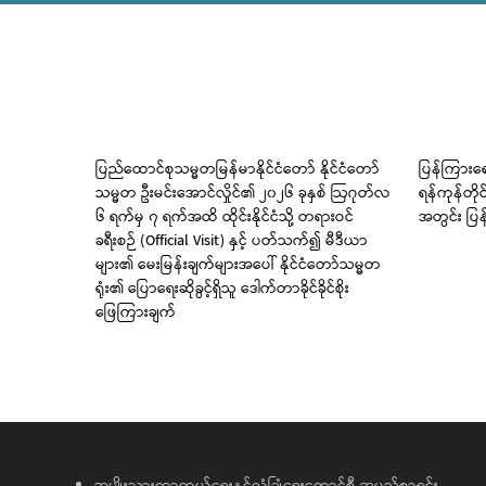
 မြစ်
ပြည်ထောင်စုသမ္မတမြန်မာနိုင်ငံတော် နိုင်ငံတော်
ပြန်ကြားရေ
သမ္မတ ဦးမင်းအောင်လှိုင်၏ ၂၀၂၆ ခုနှစ် ဩဂုတ်လ
ရန်ကုန်တို
၆ ရက်မှ ၇ ရက်အထိ ထိုင်းနိုင်ငံသို့ တရားဝင်
အတွင်း ပြန
ခရီးစဉ် (Official Visit) နှင့် ပတ်သက်၍ မီဒီယာ
များ၏ မေးမြန်းချက်များအပေါ် နိုင်ငံတော်သမ္မတ
ရုံး၏ ပြောရေးဆိုခွင့်ရှိသူ ဒေါက်တာခိုင်ခိုင်စိုး
ဖြေကြားချက်
အမျိုးသားကာကွယ်ရေးနှင့်လုံခြုံရေးကောင်စီ အမည်စာရင်း