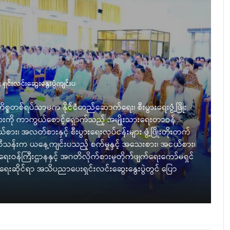
ါက်တာမျိုးသိန်းကျော် နည်းပညာတက္ကသိုလ် (မကွေး) သွားရောက်ကြည့်ရှုစစ်ဆေး
မကွေး) တက္ကသိုလ်အဝင်လမ်း ပြင်ဆင်ဆောင်ရွက်နေမှု၊ တက္ကသိုလ်အတွ
ှုအပေါ်မူတည်၍ တိုးချဲ့ ဖွင့်လှစ်နိုင်မည့် အခြေအနေ၊ မြေနေရာရရှိနိုင်
ecreation Centre တည်ဆောက်နိုင်မည့် အခြေအနေတို့ကို သိပ္ပံနှင့်နည်း
ဒေါက်တာမျိုးသိန်းကျော်သည် မကွေးတိုင်းဒေသကြီး ဝန်ကြီးချုပ် ဦးတင်ကို
်ကြည့်ရှုစစ်ဆေးခဲ့သည်။