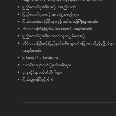
ပြည်ထောင်စုအစိုးရအဖွဲ့ အမည်စာရင်း
ပြည်ထောင်စုအဆင့် ရုံး၊ အဖွဲ့အစည်းများ
ပြည်ထောင်စုဝန်ကြီးများနှင့် ဒုတိယဝန်ကြီးများစာရင်း
တိုင်းဒေသကြီး/ပြည်နယ်အစိုးရအဖွဲ့ အမည်စာရင်း
ပြည်ထောင်စုအစိုးရသတင်းထုတ်ပြန်ရေးအဖွဲ့
တိုင်းဒေသကြီးနှင့် ပြည်နယ်အစိုးရများ၏ ပြောရေးဆိုခွင့်ပုဂ္ဂိုလ်များ
အမည်စာရင်း
မြန်မာနိုင်ငံ ပြန်တမ်းများ
သတင်းစာရှင်းလင်းပွဲမှတ်တမ်းများ
ဌာနဆိုင်ရာဝက်ဘ်ဆိုက်များ
ပြည်သူ့စာကြည့်တိုက်