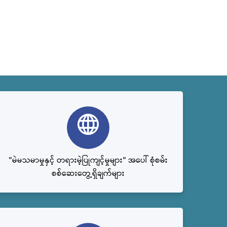
"မဲမသမာမှုနှင့် တရားမဲ့ပြုကျင့်မှုများ" အပေါ် စုံစမ်း
စစ်ဆေးတွေ့ရှိချက်များ