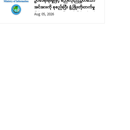
ဥပဒေစိုးမိုးမှုဖြင့် စည်းလုံးညီညွတ်သော
အင်အားကို စုစည်းပြီး ဖွံ့ဖြိုးတိုးတက်မှု
ဖြင့် ဘုံသာယာဝပြောမှုကို မြှင့်တင်မည်
Aug 05, 2026