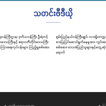
သတင်းဗီဒီယို
းဝန်ကြီးဌာန၊ ဒုတိယဝန်ကြီး ဦးရဲတင့်
ရှမ်းပြည်နယ်ဝန်ကြီးချုပ်၊ လားရှိုးတက္
င်းဒေသကြီးနှင့် ဧရာဝတီတိုင်းဒေသကြီး
စားပြုပြင်ဆောင်ရွက်နေမှုအား ကွင်းဆင
်ကြားရေးလုပ်ငန်းများ ကြည့်ရှုစစ်ဆေး
စစ်ဆေး၊ ဒေသခံပြည်သူများနှင့်တွေ့ဆု
ရောက်
အသိပညာပေးကဏ္ဍ
မြ