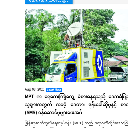
Aug 08, 2026
Latest News
MPT က ရေဘေးကြုံတွေ့ ခံစားနေရသည့် ဒေသခံပြ
သူများအတွက် အခမဲ့ ဒေတာ၊ ဖုန်းခေါ်ဆိုမှုနှင့် စာတ
(SMS) ဝန်ဆောင်မှုများပေးအပ်
မြန်မာ့ဆက်သွယ်ရေးလုပ်ငန်း (MPT) သည် ဧရာဝတီတိုင်းဒေသကြ