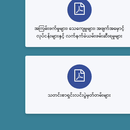
အကြမ်းဖက်မှုများ၊ သေကျေမှုများ၊ အဖျက်အမှောင့်
လုပ်ငန်းများနှင့် လက်နက်ခဲယမ်းဖမ်းဆီးရမှုများ
သတင်းစာရှင်းလင်းပွဲမှတ်တမ်းများ