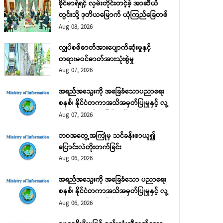
ခိုင်မာရဲရင့် လှမ်းတိုင်းတင့်ခဲ့ အာဆီယံ
တွင်းသို့ ဒုတိယမြောက် ယုံကြည်ခြေတစ်
လှမ်း
Aug 08, 2026
လျှပ်စစ်ဓာတ်အားပျောက်ဆုံးမှုနှင့်
တရားမဝင်ဓာတ်အားသုံးစွဲမှု
Aug 07, 2026
အရည်အသွေးကို အခြေခံသောပညာရေး
စနစ်၊ နိုင်ငံတကာအသိအမှတ်ပြုမှုနှင့် လူ့
စွမ်းအားအရင်းအမြစ် ဖွံ့ဖြိုးတိုးတက်ရေး
Aug 07, 2026
အပိုင်း (၂)
င်း အခြေခံ
ဘဝအတွေ့အကြုံမှ သင်ခန်းစာယူ၍
မှု၊ တက္ကသိုလ်
ပြောင်းလဲတိုးတက်ခြင်း
ပညာဝန်ကြီးဌာန
Aug 06, 2026
ကိုနှင့်အတူ
အရည်အသွေးကို အခြေခံသော ပညာရေး
စနစ်၊ နိုင်ငံတကာအသိအမှတ်ပြုမှုနှင့် လူ့
စွမ်းအားအရင်းအမြစ် ဖွံ့ဖြိုးတိုးတက်ရေး
Aug 06, 2026
အပိုင်း (၁)