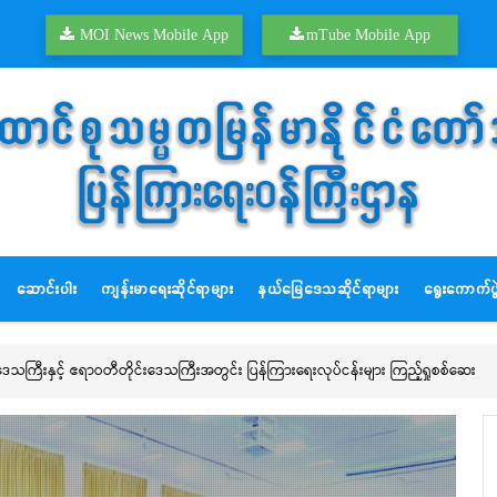
MOI News Mobile App
mTube Mobile App
ဆောင်းပါး
ကျန်းမာရေးဆိုင်ရာများ
နယ်မြေဒေသဆိုင်ရာများ
ရွေးကောက်ပွဲ
MPT က ရေဘေးကြုံတွေ့ ခံစားနေရသည့် ဒေသခံပြည်သူများအတွက် အခမဲ့ ဒေတာ၊ ဖုန်းခေါ်