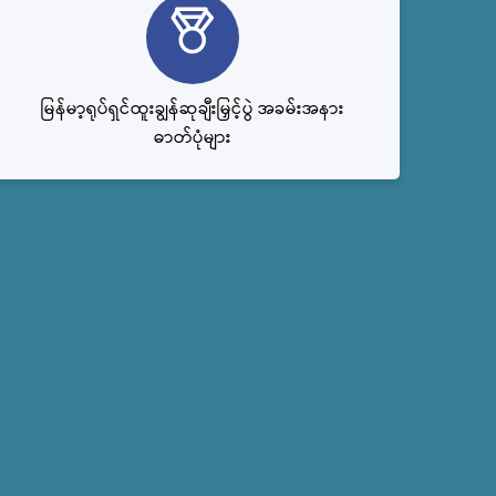
မြန်မာ့ရုပ်ရှင်ထူးချွန်ဆုချီးမြှင့်ပွဲ အခမ်းအနား
ဓာတ်ပုံများ