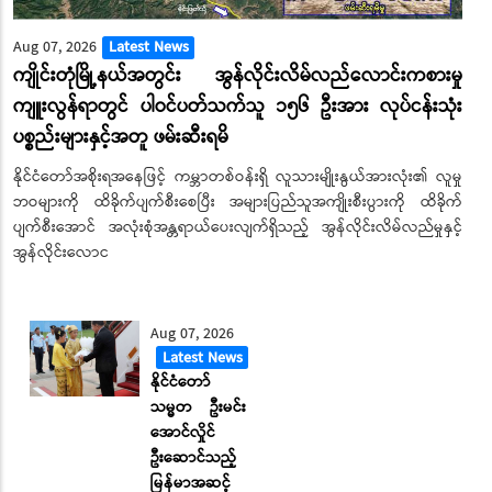
Aug 07, 2026
Latest News
ကျိုင်းတုံမြို့နယ်အတွင်း အွန်လိုင်းလိမ်လည်လောင်းကစားမှု
ကျူးလွန်ရာတွင် ပါဝင်ပတ်သက်သူ ၁၅၆ ဦးအား လုပ်ငန်းသုံး
ပစ္စည်းများနှင့်အတူ ဖမ်းဆီးရမိ
နိုင်ငံတော်အစိုးရအနေဖြင့် ကမ္ဘာတစ်ဝန်းရှိ လူသားမျိုးနွယ်အားလုံး၏ လူမှု
ဘဝများကို ထိခိုက်ပျက်စီးစေပြီး အများပြည်သူအကျိုးစီးပွားကို ထိခိုက်
ပျက်စီးအောင် အလုံးစုံအန္တရာယ်ပေးလျက်ရှိသည့် အွန်လိုင်းလိမ်လည်မှုနှင့်
အွန်လိုင်းလောင
Aug 07, 2026
Latest News
နိုင်ငံတော်
သမ္မတ ဦးမင်း
အောင်လှိုင်
ဦးဆောင်သည့်
မြန်မာအဆင့်