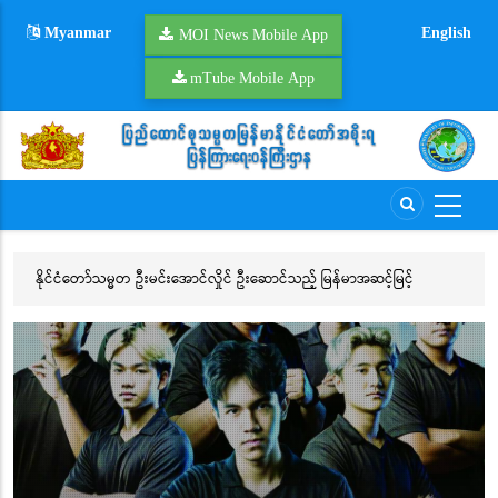
Skip
Myanmar
English
to
MOI News Mobile App
main
mTube Mobile App
content
္မတ ဦးမင်းအောင်လှိုင် ဦးဆောင်သည့် မြန်မာအဆင့်မြင့်
ပြည်ထောင်စုသမ္မတမြန်မ
ွဲ့ ထိုင်းနိုင်ငံမှ မြန်မာနိုင်ငံသို့ ပြန်လည်ရောက်ရှိ
ဦးဆောင်သည့် မြန်မာအဆ
Emerald Buddha) သို့
ဒုတိယဝန်ကြ
သွားလာရေးအ