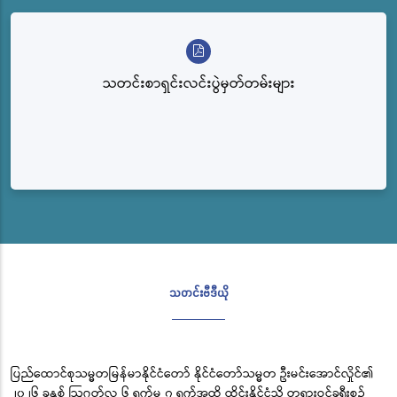
သတင်းစာရှင်းလင်းပွဲမှတ်တမ်းများ
သတင်းဗီဒီယို
ပြည်ထောင်စုသမ္မတမြန်မာနိုင်ငံတော် နိုင်ငံတော်သမ္မတ ဦးမင်းအောင်လှိုင်၏
၂၀၂၆ ခုနှစ် ဩဂုတ်လ ၆ ရက်မှ ၇ ရက်အထိ ထိုင်းနိုင်ငံသို့ တရားဝင်ခရီးစဉ်