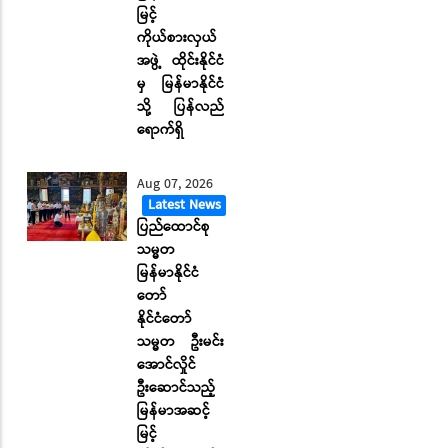
မြင့်
ကိုယ်စားလှယ်
အဖွဲ့ ထိုင်းနိုင်ငံ
မှ မြန်မာနိုင်ငံ
သို့ ပြန်လည်
ရောက်ရှိ
Aug 07, 2026
Latest News
ပြည်ထောင်စု
သမ္မတ
မြန်မာနိုင်ငံ
တော်
နိုင်ငံတော်
သမ္မတ ဦးမင်း
အောင်လှိုင်
ဦးဆောင်သည့်
မြန်မာအဆင့်
မြင့်