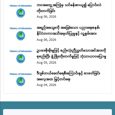
ဘဝအတွေ့အကြုံမှ သင်ခန်းစာယူ၍ ပြောင်းလဲ
တိုးတက်ခြင်း
Aug 06, 2026
အရည်အသွေးကို အခြေခံသော ပညာရေးစနစ်၊
နိုင်ငံတကာအသိအမှတ်ပြုမှုနှင့် လူ့စွမ်းအား
အရင်းအမြစ် ဖွံ့ဖြိုးတိုးတက်ရေး အပိုင်း (၁)
Aug 06, 2026
ဥပဒေစိုးမိုးမှုဖြင့် စည်းလုံးညီညွတ်သောအင်အားကို
စုစည်းပြီး ဖွံ့ဖြိုးတိုးတက်မှုဖြင့် ဘုံသာယာဝပြောမှု
ကို မြှင့်တင်မည်
Aug 05, 2026
ဒီဂျစ်တယ်ခေတ်ရေစီးကြောင်းနှင့် စာဖတ်ခြင်း
အလေ့အထ မြှင့်တင်ရေး
Aug 04, 2026