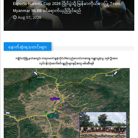
s Nations Cup 2026 ပြိုင်ပွဲသို့ မြန်မာကိုယ်စားပြု Team
ညွှန်ကြားရ
ar MLBB ဝင်ရောက်ယှဉ်ပြိုင်မည်
တွေ့ဆုံ
 07, 2026
Aug 07,
နောက်ဆုံးရသတင်းများ