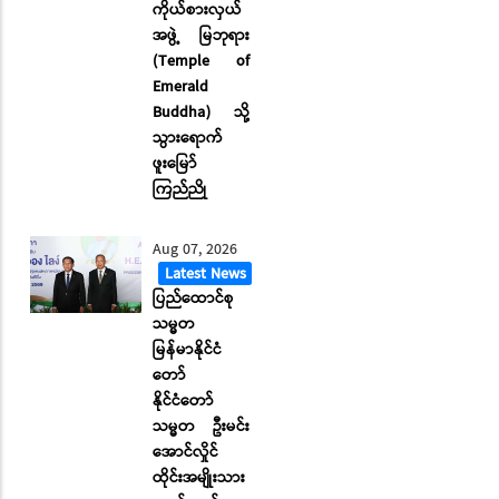
ကိုယ်စားလှယ်
အဖွဲ့ မြဘုရား
(Temple of
Emerald
Buddha) သို့
သွားရောက်
ဖူးမြော်
ကြည်ညို
Aug 07, 2026
Latest News
ပြည်ထောင်စု
သမ္မတ
မြန်မာနိုင်ငံ
တော်
နိုင်ငံတော်
သမ္မတ ဦးမင်း
အောင်လှိုင်
ထိုင်းအမျိုးသား