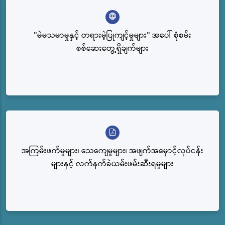
"မဲမသမာမှုနှင့် တရားမဲ့ပြုကျင့်မှုများ" အပေါ် စုံစမ်း
စစ်ဆေးတွေ့ရှိချက်များ
အကြမ်းဖက်မှုများ၊ သေကျေမှုများ၊ အဖျက်အမှောင့်လုပ်ငန်း
များနှင့် လက်နက်ခဲယမ်းဖမ်းဆီးရမှုများ