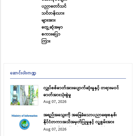
ပညာတော်သင်
သင်တန်းသား
များအား
တွေ့ဆုံအမှာ
စကားပြော
ကြား
ဆောင်းပါးကဏ္ဍ
လျှပ်စစ်ဓာတ်အားပျောက်ဆုံးမှုနှင့် တရားမဝင်
ဓာတ်အားသုံးစွဲမှု
Aug 07, 2026
အရည်အသွေးကို အခြေခံသောပညာရေးစနစ်၊
နိုင်ငံတကာအသိအမှတ်ပြုမှုနှင့် လူ့စွမ်းအား
အရင်းအမြစ် ဖွံ့ဖြိုးတိုးတက်ရေး အပိုင်း (၂)
Aug 07, 2026