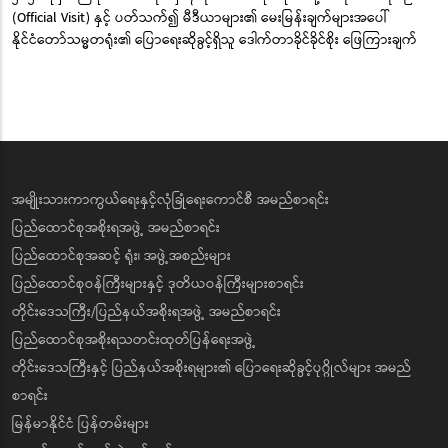
(Official Visit) နှင့် ပတ်သက်၍ မီဒီယာများ၏ မေးမြန်းချက်များအပေါ်
နိုင်ငံတော်သမ္မတရုံး၏ ပြောရေးဆိုခွင့်ရှိသူ ဒေါက်တာခိုင်ခိုင်စိုး ဖြေကြားချက်
အမျိုးသားကာကွယ်ရေးနှင့်လုံခြုံရေးကောင်စီ အမည်စာရင်း
ပြည်ထောင်စုအစိုးရအဖွဲ့ အမည်စာရင်း
ပြည်ထောင်စုအဆင့် ရုံး၊ အဖွဲ့အစည်းများ
ပြည်ထောင်စုဝန်ကြီးများနှင့် ဒုတိယဝန်ကြီးများစာရင်း
တိုင်းဒေသကြီး/ပြည်နယ်အစိုးရအဖွဲ့ အမည်စာရင်း
ပြည်ထောင်စုအစိုးရသတင်းထုတ်ပြန်ရေးအဖွဲ့
တိုင်းဒေသကြီးနှင့် ပြည်နယ်အစိုးရများ၏ ပြောရေးဆိုခွင့်ပုဂ္ဂိုလ်များ အမည်
စာရင်း
မြန်မာနိုင်ငံ ပြန်တမ်းများ