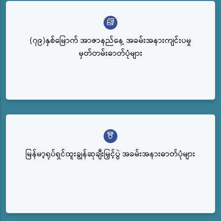
(၇၉)နှစ်မြောက် အာဇာနည်နေ့ အခမ်းအနားကျင်းပမှု
မှတ်တမ်းဓာတ်ပုံများ
မြန်မာ့ရုပ်ရှင်ထူးချွန်ဆုချီးမြှင့်ပွဲ အခမ်းအနားဓာတ်ပုံများ