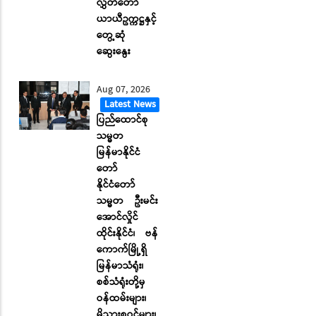
လွှတ်တော်
ယာယီဥက္ကဋ္ဌနှင့်
တွေ့ဆုံ
ဆွေးနွေး
Aug 07, 2026
Latest News
ပြည်ထောင်စု
သမ္မတ
မြန်မာနိုင်ငံ
တော်
နိုင်ငံတော်
သမ္မတ ဦးမင်း
အောင်လှိုင်
ထိုင်းနိုင်ငံ၊ ဗန်
ကောက်မြို့ရှိ
မြန်မာသံရုံး၊
စစ်သံရုံးတို့မှ
ဝန်ထမ်းများ၊
မိသားစုဝင်များ၊