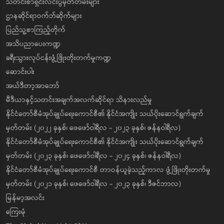
သတင်းစာရှင်းလင်းပွဲမှတ်တမ်းများ
ဌာနဆိုင်ရာဝက်ဘ်ဆိုက်များ
ပြည်သူ့စာကြည့်တိုက်
အသိပညာပေးကဏ္ဍ
ခရီးသွားလုပ်ငန်းဖွံ့ဖြိုးတိုးတက်မှုကဏ္ဍ
ဆောင်းပါး
အယ်ဒီတာ့အာဘော်
မီဒီယာနှင့်သတင်းအချက်အလက်ဆိုင်ရာ သိနားလည်မှု
နိုင်ငံတော်စီမံအုပ်ချုပ်ရေးကောင်စီ၏ နိုင်ငံအကျိုး သယ်ပိုးဆောင်ရွက်ချက်
မှတ်တမ်း (၂၀၂၂ ခုနှစ်၊ ဖေဖော်ဝါရီလ - ၂၀၂၃ ခုနှစ်၊ ဇန်နဝါရီလ)
နိုင်ငံတော်စီမံအုပ်ချုပ်ရေးကောင်စီ၏ နိုင်ငံအကျိုး သယ်ပိုးဆောင်ရွက်ချက်
မှတ်တမ်း (၂၀၂၃ ခုနှစ်၊ ဖေဖော်ဝါရီလ - ၂၀၂၄ ခုနှစ်၊ ဇန်နဝါရီလ)
နိုင်ငံတော်စီမံအုပ်ချုပ်ရေးကောင်စီ တာဝန်ယူခဲ့သည့်ကာလ ဖွံ့ဖြိုးတိုးတက်မှု
မှတ်တမ်း (၂၀၂၁ ခုနှစ်၊ ဖေဖော်ဝါရီလ - ၂၀၂၃ ခုနှစ်၊ ဒီဇင်ဘာလ)
မြန်မာ့အလင်း
ကြေးမုံ