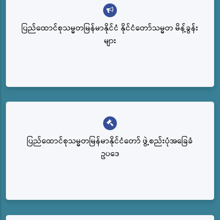
ပြည်ထောင်စုသမ္မတမြန်မာနိုင်ငံ နိုင်ငံတော်သမ္မတ မိန့်ခွန်း
များ
ပြည်‌ထောင်စုသမ္မတမြန်မာနိုင်ငံတော် ဖွဲ့စည်းပုံအခြေခံ
ဥပဒေ