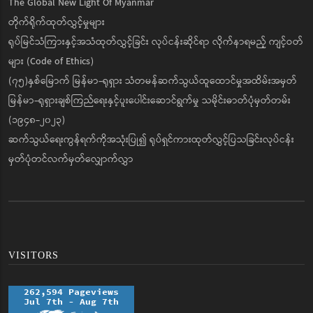
The Global New Light Of Myanmar
တိုက်ရိုက်ထုတ်လွှင့်မှုများ
ရုပ်မြင်သံကြားနှင့်အသံထုတ်လွှင့်ခြင်း လုပ်ငန်းဆိုင်ရာ လိုက်နာရမည့် ကျင့်ဝတ်
များ (Code of Ethics)
(၇၅)နှစ်မြောက် မြန်မာ-ရုရှား သံတမန်ဆက်သွယ်ထူထောင်မှုအထိမ်းအမှတ်
မြန်မာ-ရုရှားချစ်ကြည်ရေးနှင့်ပူးပေါင်းဆောင်ရွက်မှု သမိုင်းဓာတ်ပုံမှတ်တမ်း
(၁၉၄၈-၂၀၂၃)
ဆက်သွယ်ရေးကွန်ရက်ကိုအသုံးပြု၍ ရုပ်ရှင်ကားထုတ်လွှင့်ပြသခြင်းလုပ်ငန်း
မှတ်ပုံတင်လက်မှတ်လျှောက်လွှာ
VISITORS